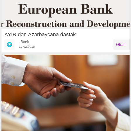
AYİB-dən Azərbaycana dəstək
Bank
Ətraflı
12.02.2015