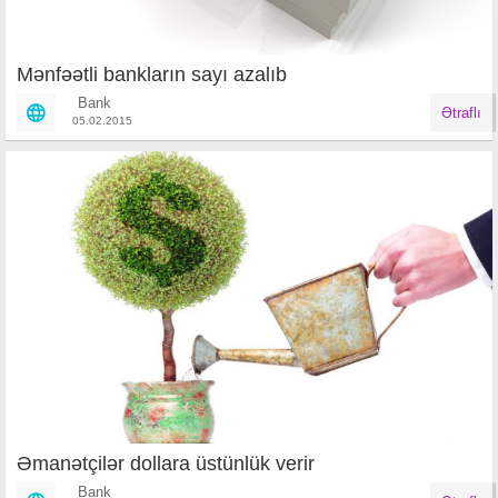
Mənfəətli bankların sayı azalıb
Bank
Ətraflı
05.02.2015
Əmanətçilər dollara üstünlük verir
Bank