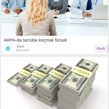
ARPA-da təcrübə keçmək fürsəti
Bank
Ətraflı
05.02.2015