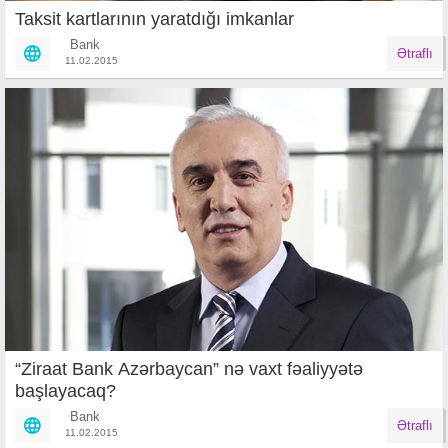
Taksit kartlarının yaratdığı imkanlar
Bank
Ətraflı
11.02.2015
“Ziraat Bank Azərbaycan” nə vaxt fəaliyyətə
başlayacaq?
Bank
Ətraflı
11.02.2015