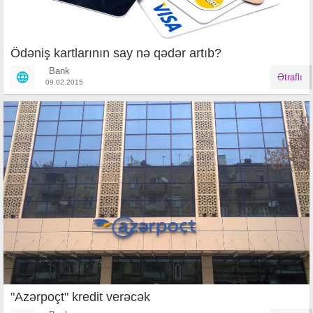
Ödəniş kartlarının say nə qədər artıb?
Bank
Ətraflı
09.02.2015
"Azərpoçt" kredit verəcək