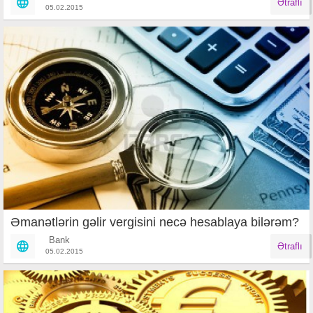
Ətraflı
05.02.2015
Əmanətlərin gəlir vergisini necə hesablaya bilərəm?
Bank
Ətraflı
05.02.2015