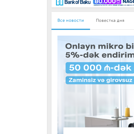
BancoTV
Over Time
Все новости
Повестка дня
В Халг Банке дл