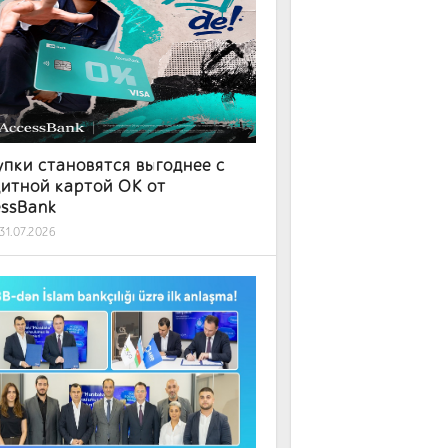
пки становятся выгоднее с
итной картой OK от
essBank
31.07.2026