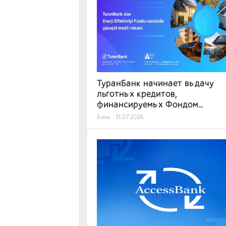
ТуранБанк начинает выдачу
льготных кредитов,
финансируемых Фондом
энергоэффективности
Банк
31.07.2026