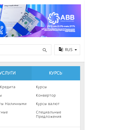
RUS
УСЛУГИ
КУРСЫ
 Кредита
Курсы
ы
Конвертор
ты Наличными
Курсы валют
тные
Специальные
Предложения
ка
нии