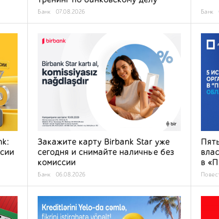
Банк
07.08.2026
Банк
nk:
Закажите карту Birbank Star уже
Пять
ссии
сегодня и снимайте наличные без
влас
комиссии
в «П
Банк
06.08.2026
Повес