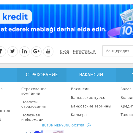
Вход
Регистрация
СТРАХОВАНИЕ
ВАКАНСИИ
ов
Страхование
Вакансии
Заказ
компании
Банковские курсы
Вклад
Новости
Банковские Термины
Креди
страхования
анков
Карьера
Такси
Полезная
8
информация
Профессиональное
Ипоте
BÜTÜN MENYUNU GÖSTƏR
развитие
Страхование
Кампа
калькулятор