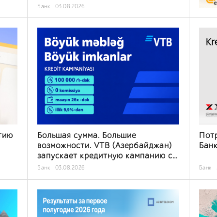
Банк
03.08.2026
тию
Большая сумма. Большие
Потр
возможности. VTB (Азербайджан)
Банк
запускает кредитную кампанию с
суммой до 100 000 AZN без
Банк
03.08.2026
Банк
комиссии