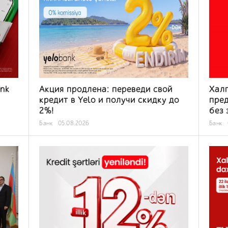
ank
Акция продлена: переведи свой
Халг
кредит в Yelo и получи скидку до
пре
2%!
без 
Банк
05.08.2026
Банк