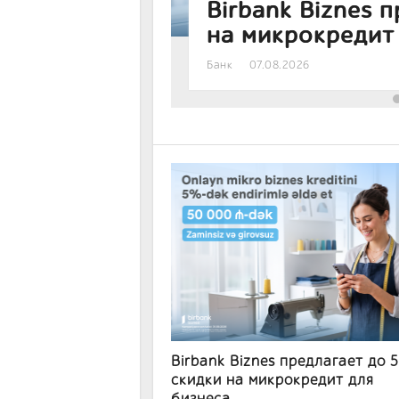
 5% скидки
прошёл обучающ
банковскому де
Банк
07.08.2026
Birbank Biznes предлагает до 
скидки на микрокредит для
бизнеса