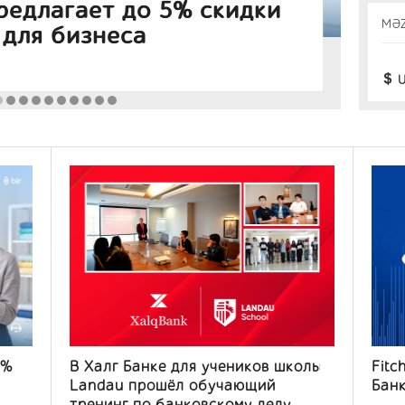
ий тренинг по
Fi
MƏ
лу
AB
Банк
U
5%
В Халг Банке для учеников школы
Fitc
Landau прошёл обучающий
Банк
тренинг по банковскому делу