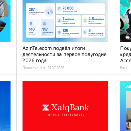
AzInTelecom подвёл итоги
Поку
деятельности за первое полугодие
кред
2026 года
Acc
Повестка дня
31.07.2026
Банк