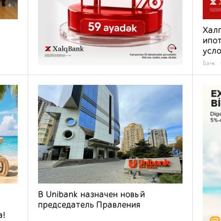
Халг
ипот
усл
Банк
тва
В Unibank назначен новый
председатель Правления
а!