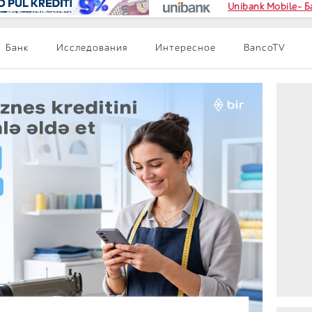
Unibank Mobile- 
Банк
Исследования
Интересное
BancoTV
я учеников школы Landau