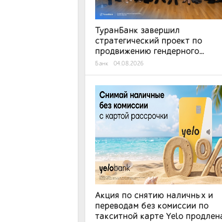
ТуранБанк завершил
стратегический проект по
продвижению гендерного
равенства в рамках
Банк
04.08.2026
международного сотрудничес
Акция по снятию наличных и
переводам без комиссии по
такситной карте Yelo продлен