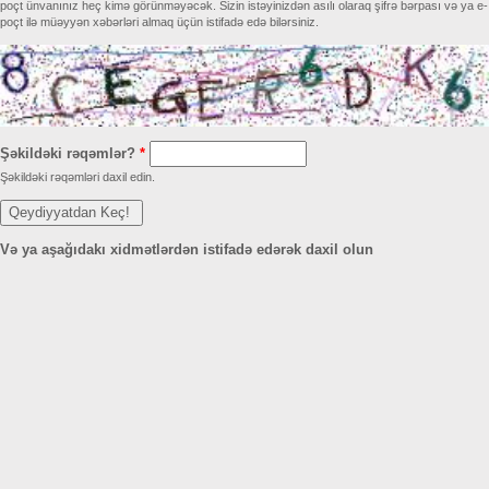
poçt ünvanınız heç kimə görünməyəcək. Sizin istəyinizdən asılı olaraq şifrə bərpası və ya e-
poçt ilə müəyyən xəbərləri almaq üçün istifadə edə bilərsiniz.
Şəkildəki rəqəmlər?
*
Şəkildəki rəqəmləri daxil edin.
Və ya aşağıdakı xidmətlərdən istifadə edərək daxil olun