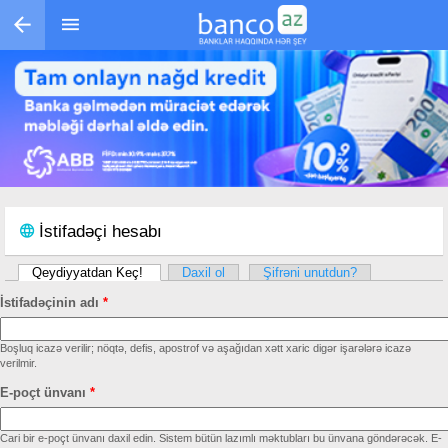
Skip to main content
İstifadəçi hesabı
Qeydiyyatdan Keç!
(active tab)
Daxil ol
Şifrəni unutdun?
Primary tabs
İstifadəçinin adı
*
Boşluq icazə verilir; nöqtə, defis, apostrof və aşağıdan xətt xaric digər işarələrə icazə
verilmir.
E-poçt ünvanı
*
Cari bir e-poçt ünvanı daxil edin. Sistem bütün lazımlı məktubları bu ünvana göndərəcək. E-