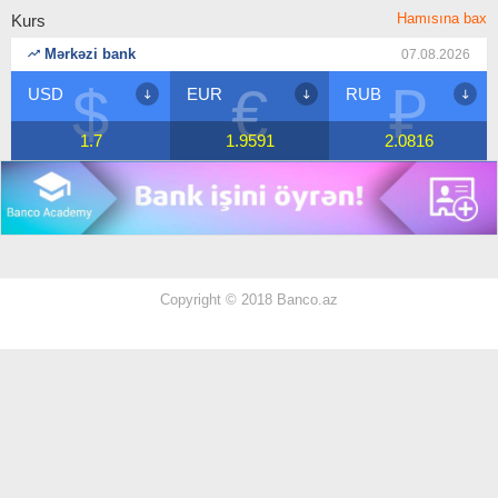
Hamısına bax
Kurs
Mərkəzi bank
07.08.2026
$
€
₽
USD
EUR
RUB
1.7
1.9591
2.0816
Copyright © 2018 Banco.az