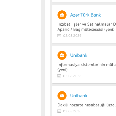
Azər Türk Bank
İnzibati İşlər və Satınalmalar
Aparıcı/ Baş mütəxəssisi (yeni)
02.08.2026
Unibank
İnformasiya sistemlərinin mühaf
(yeni)
02.08.2026
Unibank
Daxili nəzarət hesabatlığı üzrə 
02.08.2026