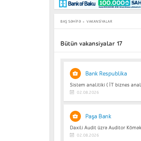
Maraqlı
BancoTV
Müsahibə
BAŞ SƏHIFƏ
VAKANSIYALAR
Bütün vakansiyalar 17
Bank Respublika
Sistem analitiki ( İT biznes anali
02.08.2026
Paşa Bank
Daxili Audit üzrə Auditor Köməkç
02.08.2026