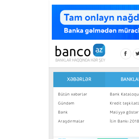
Skip to main content
XƏBƏRLƏR
BANKLA
Bütün xəbərlər
Bank Kataloqu
Gündəm
Kredit təşkilatl
Bank
Maliyyə göstəri
Araşdırmalar
İlin Bankı 201
İnvestisiya