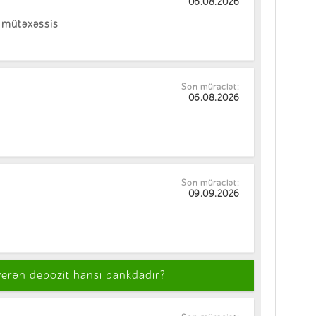
06.08.2026
ə mütəxəssis
Son müraciət:
06.08.2026
Son müraciət:
09.09.2026
verən depozit hansı bankdadır?