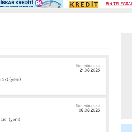
Kampa
Bizi TELEGRAM
Kart si
Son müraciət:
21.08.2026
tik) (yeni)
Son müraciət:
08.08.2026
isi (yeni)