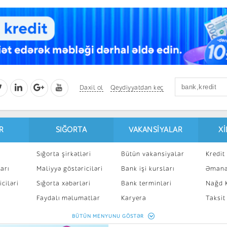
Daxil ol
Qeydiyyatdan keç
R
SIĞORTA
VAKANSIYALAR
X
Sığorta şirkətləri
Bütün vakansiyalar
Kredit 
arı
Maliyyə göstəriciləri
Bank işi kursları
Əmanə
ciləri
Sığorta xəbərləri
Bank terminləri
Nağd K
8
Faydalı məlumatlar
Karyera
Taksit
Sığorta kalkulyatoru
Peşakar inkişaf
İpotek
BÜTÜN MENYUNU GÖSTƏR