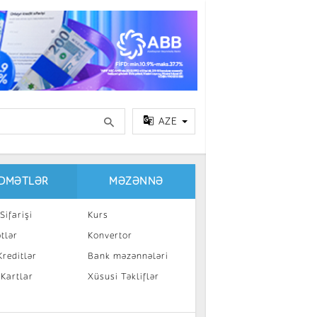
AZE
IDMƏTLƏR
MƏZƏNNƏ
Sifarişi
Kurs
tlər
Konvertor
reditlər
Bank məzənnələri
 Kartlar
Xüsusi Təkliflər
a