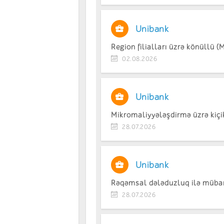
Unibank
Region filialları üzrə könüllü (M
02.08.2026
Unibank
Mikromaliyyələşdirmə üzrə kiçi
28.07.2026
Unibank
Rəqəmsal dələduzluq ilə mübari
28.07.2026