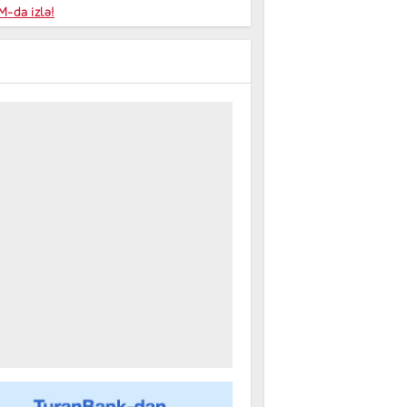
niyalar
-da izlə!
farişi