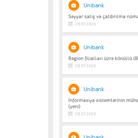
Unibank
Səyyar satış və çatdırılma nüma
28.07.2026
Unibank
Region filialları üzrə könüllü (
28.07.2026
Unibank
İnformasiya sistemlərinin mühaf
(yeni)
28.07.2026
Unibank