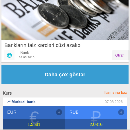
Bankların faiz xərcləri cüzi azalıb
Bank
Ətraflı
04.03.2015
Səhifələr
Daha çox göstər
Hamısına bax
Kurs
Mərkəzi bank
07.08.2026
€
₽
EUR
RUB
1.9591
2.0816