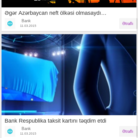
Əgər Azərbaycan neft ölkəsi olmasaydı…
Bank
Ətraflı
11.03.2015
Bank Respublika taksit kartını təqdim etdi
Bank
Ətraflı
11.03.2015