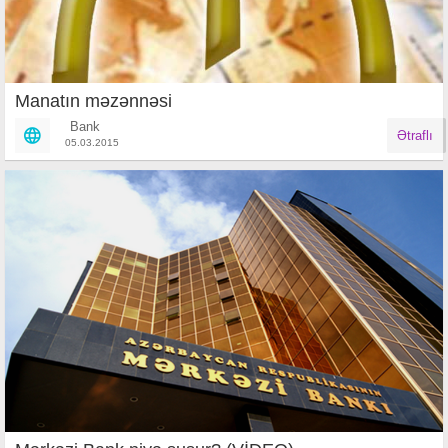
Manatın məzənnəsi
Bank
Ətraflı
05.03.2015