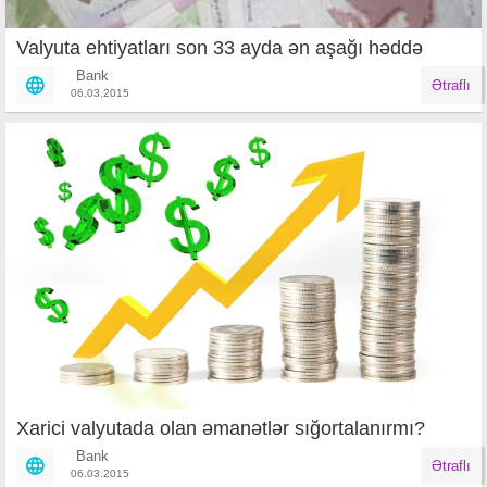
Valyuta ehtiyatları son 33 ayda ən aşağı həddə
Bank
Ətraflı
06.03.2015
Xarici valyutada olan əmanətlər sığortalanırmı?
Bank
Ətraflı
06.03.2015