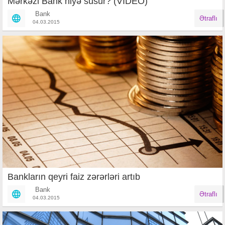
Mərkəzi Bank niyə susur? (VİDEO)
Bank
Ətraflı
04.03.2015
Bankların qeyri faiz zərərləri artıb
Bank
Ətraflı
04.03.2015