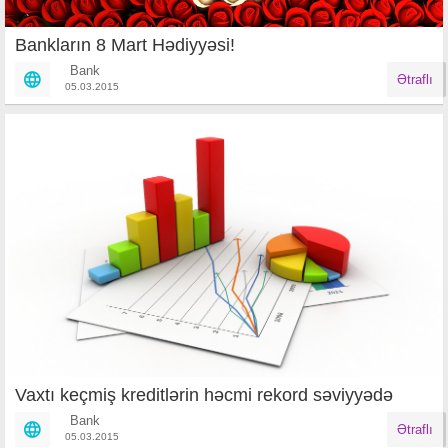
Bankların 8 Mart Hədiyyəsi!
Bank
Ətraflı
05.03.2015
Vaxtı keçmiş kreditlərin həcmi rekord səviyyədə
Bank
Ətraflı
05.03.2015