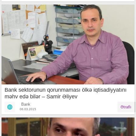
Bank sektorunun qorunmaması ölkə iqtisadiyyatını
məhv edə bilər – Samir Əliyev
Bank
Ətraflı
06.03.2015