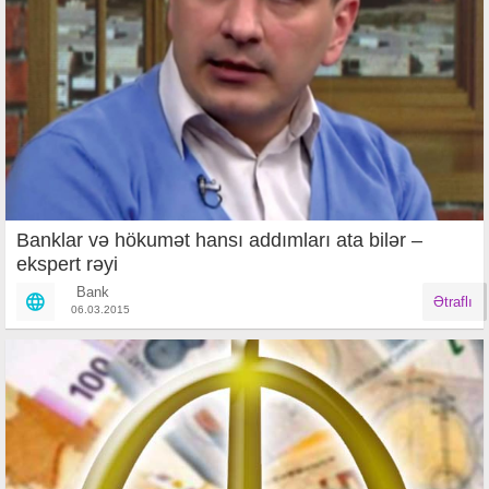
Banklar və hökumət hansı addımları ata bilər –
ekspert rəyi
Bank
Ətraflı
06.03.2015