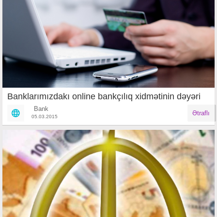
Banklarımızdakı online bankçılıq xidmətinin dəyəri
Bank
Ətraflı
05.03.2015