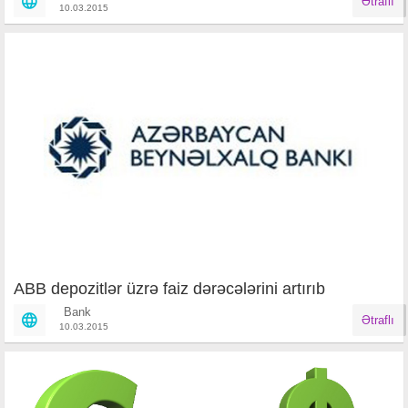
Ətraflı
10.03.2015
ABB depozitlər üzrə faiz dərəcələrini artırıb
Bank
Ətraflı
10.03.2015