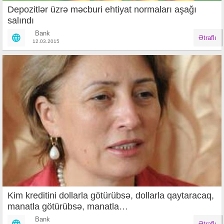
Depozitlər üzrə məcburi ehtiyat normaları aşağı
salındı
Bank
Ətraflı
12.03.2015
Kim kreditini dollarla götürübsə, dollarla qaytaracaq,
manatla götürübsə, manatla…
Bank
Ətraflı