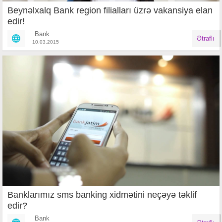
Beynəlxalq Bank region filialları üzrə vakansiya elan
edir!
Bank
Ətraflı
10.03.2015
Banklarımız sms banking xidmətini neçəyə təklif
edir?
Bank