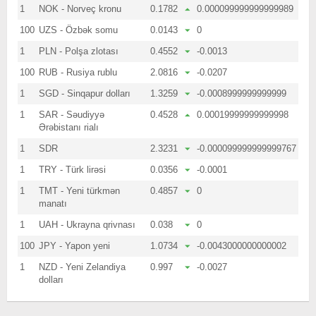
1
NOK - Norveç kronu
0.1782
0.000099999999999989
100
UZS - Özbək somu
0.0143
0
1
PLN - Polşa zlotası
0.4552
-0.0013
100
RUB - Rusiya rublu
2.0816
-0.0207
1
SGD - Sinqapur dolları
1.3259
-0.0008999999999999
1
SAR - Səudiyyə
0.4528
0.00019999999999998
Ərəbistanı rialı
1
SDR
2.3231
-0.000099999999999767
1
TRY - Türk lirəsi
0.0356
-0.0001
1
TMT - Yeni türkmən
0.4857
0
manatı
1
UAH - Ukrayna qrivnası
0.038
0
100
JPY - Yapon yeni
1.0734
-0.0043000000000002
1
NZD - Yeni Zelandiya
0.997
-0.0027
dolları