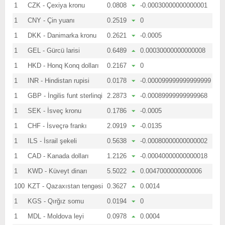
1
CZK - Çexiya kronu
0.0808
-0.00030000000000001
1
CNY - Çin yuanı
0.2519
0
1
DKK - Danimarka kronu
0.2621
-0.0005
1
GEL - Gürcü larisi
0.6489
0.00030000000000008
1
HKD - Honq Konq dolları
0.2167
0
1
INR - Hindistan rupisi
0.0178
-0.000099999999999999
1
GBP - İngilis funt sterlinqi
2.2873
-0.00089999999999968
1
SEK - İsveç kronu
0.1786
-0.0005
1
CHF - İsveçrə frankı
2.0919
-0.0135
1
ILS - İsrail şekeli
0.5638
-0.00080000000000002
1
CAD - Kanada dolları
1.2126
-0.00040000000000018
1
KWD - Küveyt dinarı
5.5022
0.0047000000000006
100
KZT - Qazaxıstan tengəsi
0.3627
0.0014
1
KGS - Qırğız somu
0.0194
0
1
MDL - Moldova leyi
0.0978
0.0004