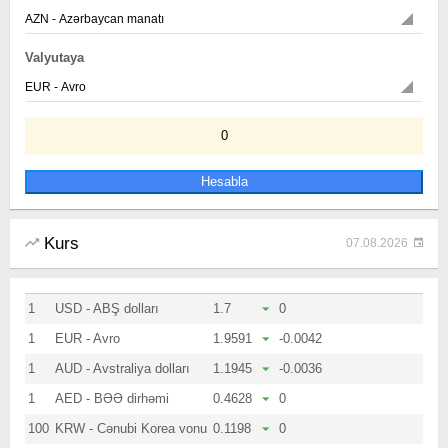
Valyutaya
0
Kurs
07.08.2026
1
USD - ABŞ dolları
1.7
0
1
EUR - Avro
1.9591
-0.0042
1
AUD - Avstraliya dolları
1.1945
-0.0036
1
AED - BƏƏ dirhəmi
0.4628
0
100
KRW - Cənubi Korea vonu
0.1198
0