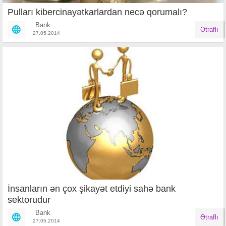
Pulları kibercinayətkarlardan necə qorumalı?
Bank
Ətraflı
27.05.2014
İnsanların ən çox şikayət etdiyi sahə bank
sektorudur
Bank
Ətraflı
27.05.2014