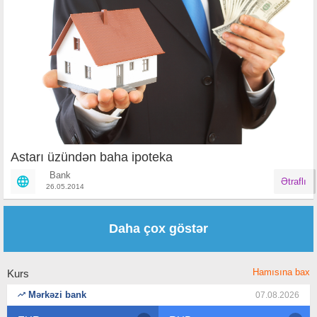
Astarı üzündən baha ipoteka
Bank
Ətraflı
26.05.2014
Səhifələr
Daha çox göstər
Hamısına bax
Kurs
Mərkəzi bank
07.08.2026