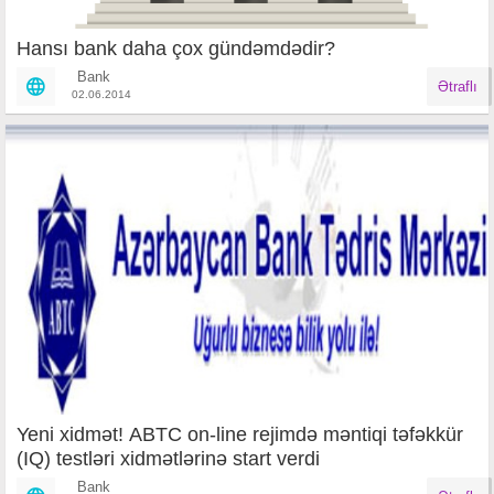
Hansı bank daha çox gündəmdədir?
Bank
Ətraflı
02.06.2014
Yeni xidmət! ABTC on-line rejimdə məntiqi təfəkkür
(IQ) testləri xidmətlərinə start verdi
Bank