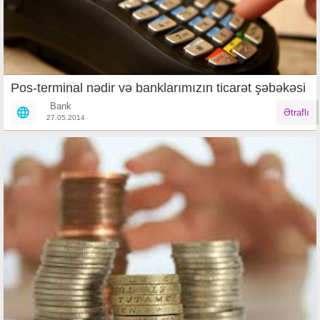
Pos-terminal nədir və banklarımızın ticarət şəbəkəsi
Bank
Ətraflı
27.05.2014