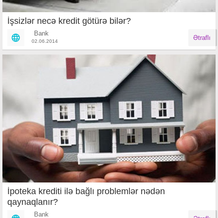
İşsizlər necə kredit götürə bilər?
Bank
Ətraflı
02.06.2014
İpoteka krediti ilə bağlı problemlər nədən
qaynaqlanır?
Bank