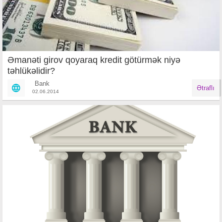
Əmanəti girov qoyaraq kredit götürmək niyə
təhlükəlidir?
Bank
Ətraflı
02.06.2014