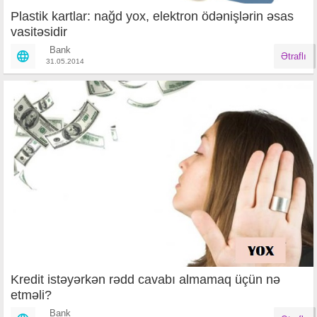
Plastik kartlar: nağd yox, elektron ödənişlərin əsas
vasitəsidir
Bank
Ətraflı
31.05.2014
Kredit istəyərkən rədd cavabı almamaq üçün nə
etməli?
Bank