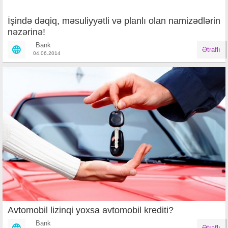
İşində dəqiq, məsuliyyətli və planlı olan namizədlərin
nəzərinə!
Bank
Ətraflı
04.06.2014
Avtomobil lizinqi yoxsa avtomobil krediti?
Bank
Ətraflı