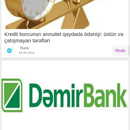
Kredit borcunun annuitet qaydada ödənişi: üstün və
çatışmayan tərəfləri
Bank
Ətraflı
04.06.2014