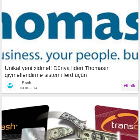
Unikal yeni xidmət! Dünya lideri Thomasın
qiymətləndirmə sistemi fərd üçün
Bank
Ətraflı
03.06.2014