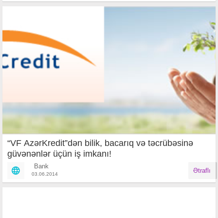
“VF AzərKredit”dən bilik, bacarıq və təcrübəsinə
güvənənlər üçün iş imkanı!
Bank
Ətraflı
03.06.2014