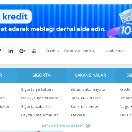
Daxil ol
Qeydiyyatdan keç
R
SIĞORTA
VAKANSIYALAR
X
Sığorta şirkətləri
Bütün vakansiyalar
Kredit 
arı
Maliyyə göstəriciləri
Bank işi kursları
Əmanə
ciləri
Sığorta xəbərləri
Bank terminləri
Nağd K
8
Faydalı məlumatlar
Karyera
Taksit
Sığorta kalkulyatoru
Peşakar inkişaf
İpotek
BÜTÜN MENYUNU GÖSTƏR