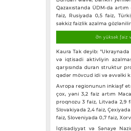
Qazaxıstanda ÜDM-da artım – 4
faiz, Rusiyada 0,5 faiz, Tü
səkkiz faizlik azalma gözlənilir
Ən yüksək faiz 
Kaura Tak deyib: "Ukraynada g
və iqtisadi aktivliyin azalma
qarşısında duran struktur p
qədər mövcud idi və əvvəlki kim
Avropa regionunun inkiaşf etm
çox, yəni 3,2 faiz artım Mac
proqnozu 3 faiz, Litvada 2,9 f
Slovakiyada 2,4 faiz, Çexiyada 
faiz, Sloveniyada 0,7 faiz, Xor
İqtisadiyyat və Sənaye Nazi