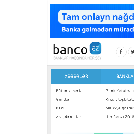
Skip to main content
XƏBƏRLƏR
BANKLA
Bütün xəbərlər
Bank Kataloqu
Gündəm
Kredit təşkilatl
Bank
Maliyyə göstəri
Araşdırmalar
İlin Bankı 201
İnvestisiya