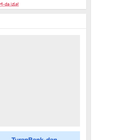
niyalar
-da izlə!
farişi
m