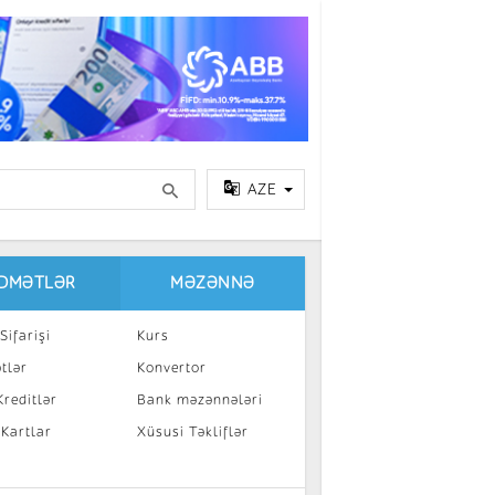
AZE
IDMƏTLƏR
MƏZƏNNƏ
Sifarişi
Kurs
tlər
Konvertor
reditlər
Bank məzənnələri
 Kartlar
Xüsusi Təkliflər
a