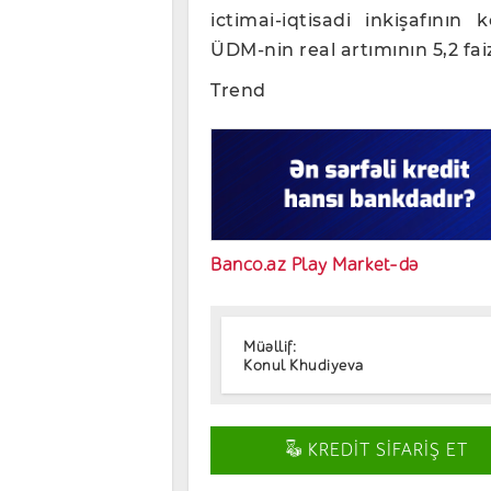
ictimai-iqtisadi inkişafının
ÜDM-nin real artımının 5,2 faiz
Trend
Banco.az Play Market-də
Müəllif:
Konul Khudiyeva
KREDİT SİFARİŞ ET