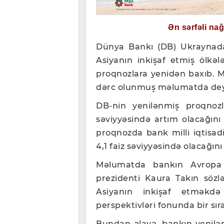
Ən sərfəli na
Dünya Bankı (DB) Ukraynada
Asiyanın inkişaf etmiş ölkələ
proqnozlara yenidən baxıb. 
dərc olunmuş məlumatda deyi
DB-nin yenilənmiş proqnozl
səviyyəsində artım olacağın
proqnozda bank milli iqtisadiy
4,1 faiz səviyyəsində olacağını
Məlumatda bankın Avropa 
prezidenti Kaura Takın sözlə
Asiyanın inkişaf etməkdə
perspektivləri fonunda bir sıra
Bundan əlavə, bankın yenilə