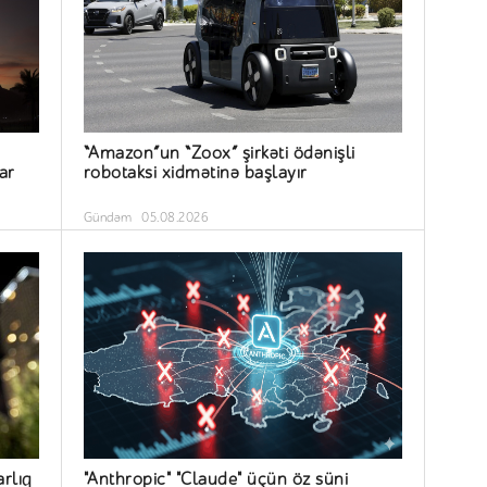
“Amazon”un “Zoox” şirkəti ödənişli
ar
robotaksi xidmətinə başlayır
Gündəm
05.08.2026
arlıq
"Anthropic" "Claude" üçün öz süni