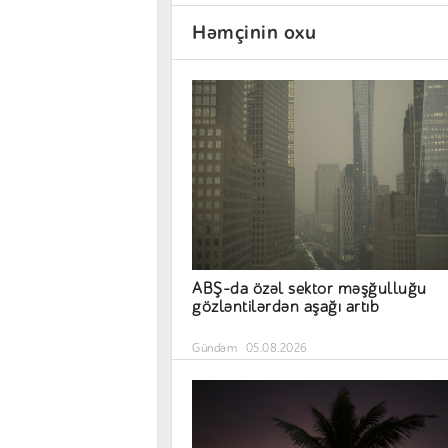
Həmçinin oxu
ABŞ-da özəl sektor məşğulluğu
gözləntilərdən aşağı artıb
Gündəm
05.08.2026