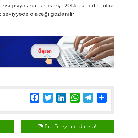
 konsepsiyasına əsasən, 2014-cü ildə ölkə
 səviyyədə olacağı gözlənilir.
Facebook
Twitter
LinkedIn
WhatsApp
Telegram
Share
Bizi Telegram-da izlə!