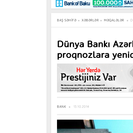
Maraqlı
BancoTV
Müsahibə
BAŞ SƏHIFƏ
XƏBƏRLƏR
MƏQALƏLƏR
D
Dünya Bankı Azər
proqnozlara yeni
BANK
13.10.2014