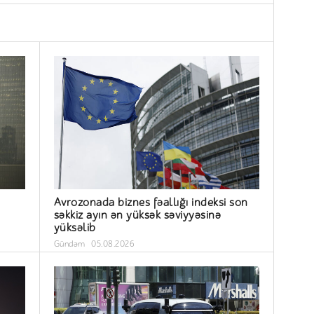
Avrozonada biznes fəallığı indeksi son
səkkiz ayın ən yüksək səviyyəsinə
yüksəlib
Gündəm
05.08.2026