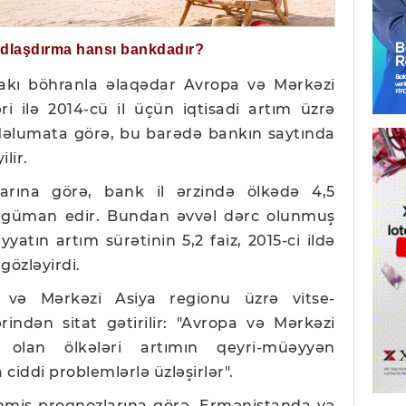
ğdlaşdırma hansı bankdadır?
kı böhranla əlaqədar Avropa və Mərkəzi
ri ilə 2014-cü il üçün iqtisadi artım üzrə
Məlumata görə, bu barədə bankın saytında
lir.
arına görə, bank il ərzində ölkədə 4,5
ı güman edir. Bundan əvvəl dərc olunmuş
yatın artım sürətinin 5,2 faiz, 2015-ci ildə
 gözləyirdi.
və Mərkəzi Asiya regionu üzrə vitse-
rindən sitat gətirilir: "Avropa və Mərkəzi
 olan ölkələri artımın qeyri-müəyyən
 ciddi problemlərlə üzləşirlər".
nmiş proqnozlarına görə, Ermənistanda və