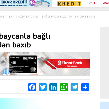
Kampa
Bizi TELEGRAM
Kart si
ÜNYA BANKI AZƏRBAYCANLA BAĞLI PROQNOZLARA YENIDƏN BAXIB
baycanla bağlı
dən baxıb
Facebook
Twitter
LinkedIn
WhatsApp
Telegra
Share