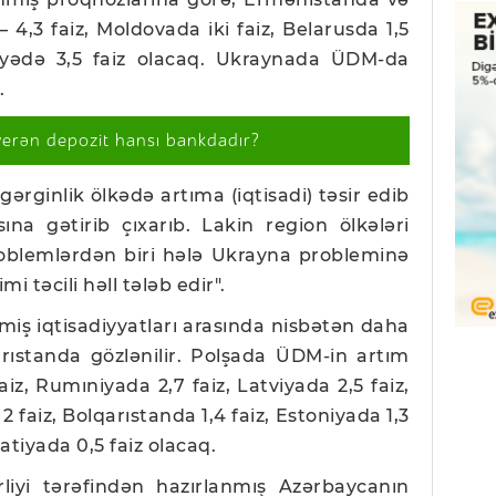
,3 faiz, Moldovada iki faiz, Belarusda 1,5
rkiyədə 3,5 faiz olacaq. Ukraynada ÜDM-da
.
verən depozit hansı bankdadır?
ərginlik ölkədə artıma (iqtisadi) təsir edib
sına gətirib çıxarıb. Lakin region ölkələri
roblemlərdən biri hələ Ukrayna probleminə
i təcili həll tələb edir".
iş iqtisadiyyatları arasında nisbətən daha
arıstanda gözlənilir. Polşada ÜDM-in artım
aiz, Rumıniyada 2,7 faiz, Latviyada 2,5 faiz,
2 faiz, Bolqarıstanda 1,4 faiz, Estoniyada 1,3
vatiyada 0,5 faiz olacaq.
rliyi tərəfindən hazırlanmış Azərbaycanın