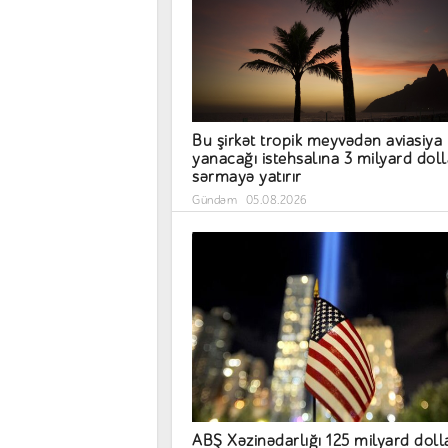
Bu şirkət tropik meyvədən aviasiya
yanacağı istehsalına 3 milyard doll
sərmayə yatırır
Gündəm
05.08.2026
ABŞ Xəzinədarlığı 125 milyard doll