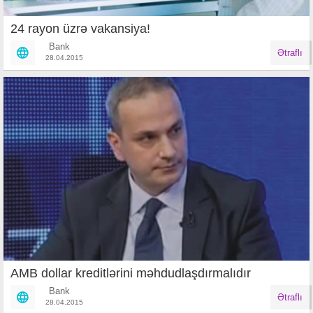
24 rayon üzrə vakansiya!
Bank
Ətraflı
28.04.2015
AMB dollar kreditlərini məhdudlaşdırmalıdır
Bank
Ətraflı
28.04.2015