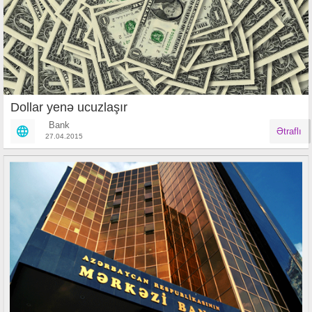
Dollar yenə ucuzlaşır
Bank
Ətraflı
27.04.2015