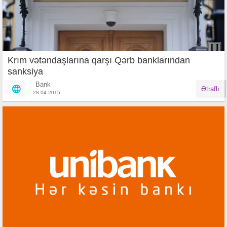
Krım vətəndaşlarına qarşı Qərb banklarından
sanksiya
Bank
Ətraflı
28.04.2015