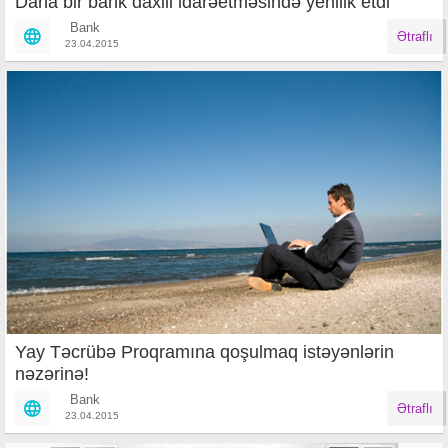
Daha bir bank daxili idarəetməsində yenilik etdi
Bank
Ətraflı
23.04.2015
Yay Təcrübə Proqramına qoşulmaq istəyənlərin
nəzərinə!
Bank
Ətraflı
23.04.2015