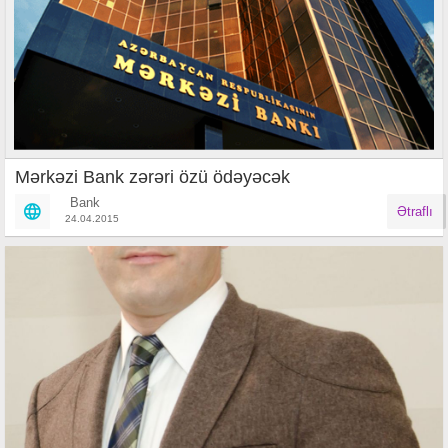
Mərkəzi Bank zərəri özü ödəyəcək
Bank
Ətraflı
24.04.2015