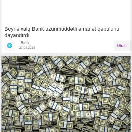
Beynəlxalq Bank uzunmüddətli əmanət qəbulunu
dayandırdı
Bank
Ətraflı
27.04.2015