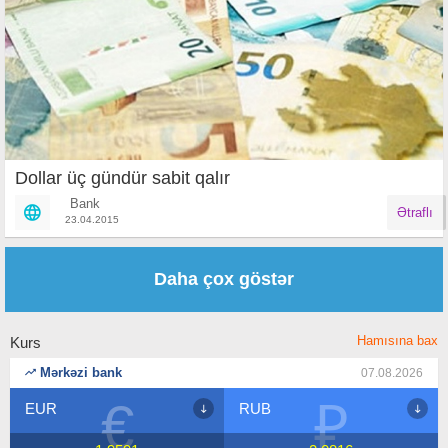
Dollar üç gündür sabit qalır
Bank
Ətraflı
23.04.2015
Səhifələr
Daha çox göstər
Hamısına bax
Kurs
Mərkəzi bank
07.08.2026
€
₽
EUR
RUB