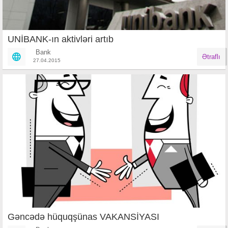
UNİBANK-ın aktivləri artıb
Bank
Ətraflı
27.04.2015
Gəncədə hüquqşünas VAKANSİYASI