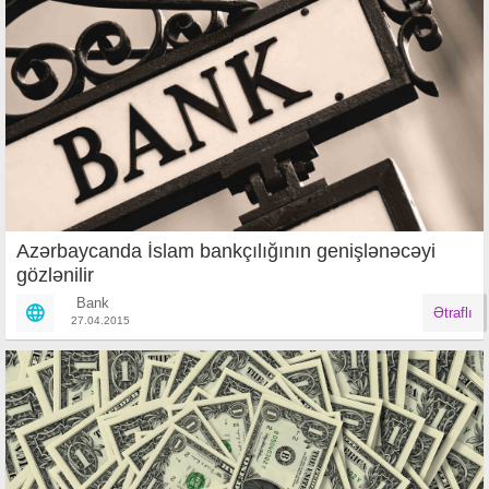
Azərbaycanda İslam bankçılığının genişlənəcəyi
gözlənilir
Bank
Ətraflı
27.04.2015