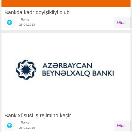
Bankda kadr dəyişikliyi olub
Bank
Ətraflı
28.04.2015
Bank xüsusi iş rejiminə keçir
Bank
Ətraflı
28.04.2015