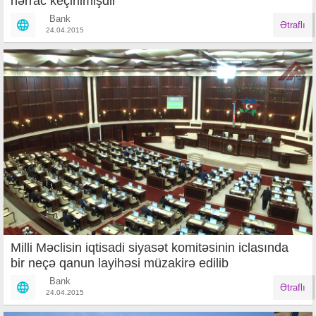
hərrac keçirilmişdir
Bank
Ətraflı
24.04.2015
Milli Məclisin iqtisadi siyasət komitəsinin iclasında
bir neçə qanun layihəsi müzakirə edilib
Bank
Ətraflı
24.04.2015