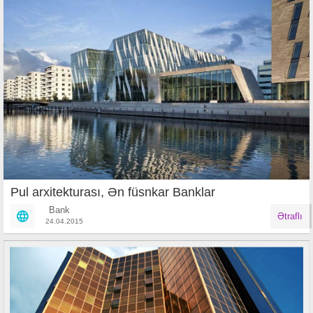
Pul arxitekturası, Ən füsnkar Banklar
Bank
Ətraflı
24.04.2015