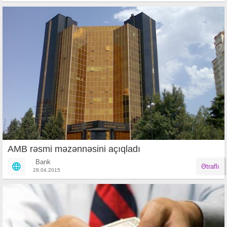
AMB rəsmi məzənnəsini açıqladı
Bank
Ətraflı
28.04.2015