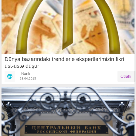
Dünya bazarındakı trendlərlə ekspertlərimizin fikri
üst-üstə düşür
Bank
Ətraflı
28.04.2015