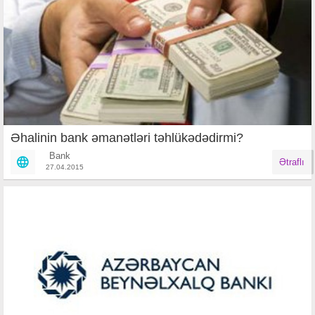
Əhalinin bank əmanətləri təhlükədədirmi?
Bank
Ətraflı
27.04.2015