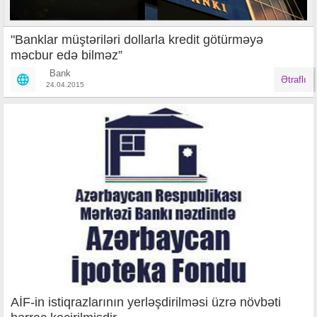
"Banklar müştəriləri dollarla kredit götürməyə
məcbur edə bilməz”
Bank
Ətraflı
24.04.2015
AİF-in istiqrazlarının yerləşdirilməsi üzrə növbəti