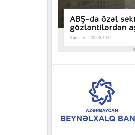
u
Avrozonada bizne
səkkiz ayın ən y
Gündəm
05.08.2026