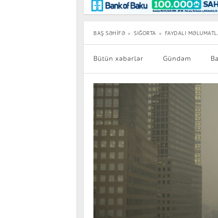
Maraqlı
BancoTV
Müsahibə
BAŞ SƏHIFƏ
SIĞORTA
FAYDALI MƏLUMATL
Bütün xəbərlər
Gündəm
B