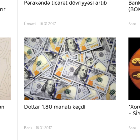
Pərakəndə ticarət dövriyyəsi artıb
Bank
rır
(BOK
Ümumi
16.01.2017
Bank
ən
Dollar 1.80 manatı keçdi
"Xor
- Sİ
Bank
16.01.2017
Bank