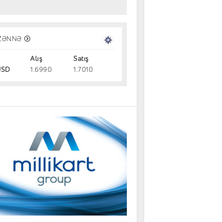
 şirkət tropik meyvədən aviasiya
nacağı istehsalına 3 milyard dollar
ZƏNNƏ
rmayə yatırır
Alış
Satış
dəm
05.08.2026
SD
1.6990
1.7010