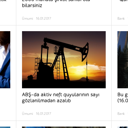
bilərsiniz
Ümumi
16.01.2017
Bank
ABŞ-da aktiv neft quyularının sayı
Bu g
gözlənilmədən azalıb
(16.
Ümumi
16.01.2017
Bank