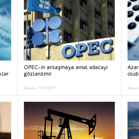
OPEC-in anlaşmaya əməl edəcəyi
Azər
klər
gözlənilmir
olub
Ümumi
13.01.2017
Ümum