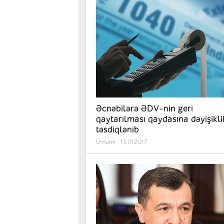
Əcnəbilərə ƏDV-nin geri
qaytarılması qaydasına dəyişikli
təsdiqlənib
Ümumi
13.01.2017