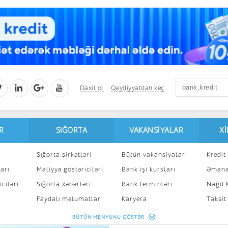
Daxil ol
Qeydiyyatdan keç
R
SIĞORTA
VAKANSIYALAR
X
Sığorta şirkətləri
Bütün vakansiyalar
Kredit 
arı
Maliyyə göstəriciləri
Bank işi kursları
Əmanə
ciləri
Sığorta xəbərləri
Bank terminləri
Nağd K
8
Faydalı məlumatlar
Karyera
Taksit
Sığorta kalkulyatoru
Peşakar inkişaf
İpotek
BÜTÜN MENYUNU GÖSTƏR