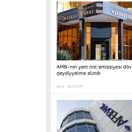
AMB-nin yeni not emissiyası döv
qeydiyyatına alınıb
Bank
16.01.2017