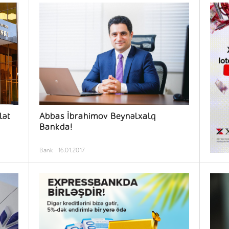
lət
Abbas İbrahimov Beynəlxalq
Bankda!
Bank
16.01.2017