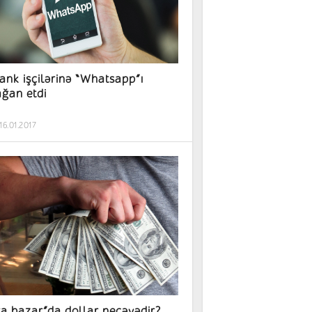
ank işçilərinə “Whatsapp”ı
ğan etdi
16.01.2017
a bazar”da dollar neçəyədir?