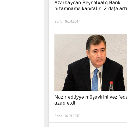
Azərbaycan Beynəlxalq Bankı
nizamnamə kapitalını 2 dəfə artı
Bank
16.01.2017
Nazir ədliyyə müşavirini vəzifəd
azad etdi
Bank
16.01.2017