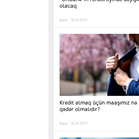
olacaq
Bank
16.01.2017
Kredit almaq üçün maaşımız nə
qədər olmalıdır?
Bank
16.01.2017