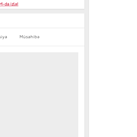
niyalar
-da izlə!
farişi
siya
Müsahibə