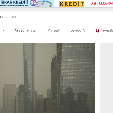
Kampa
Bizi TELEGRAM
Kart si
AR
ÜMUMI
ank
Araşdırmalar
Maraqlı
BancoTV
İnvesti