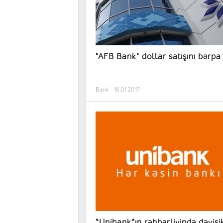
"AFB Bank" dollar satışını bərpa 
Bank
16.01.2017
“Unibank”ın rəhbərliyində dəyişik