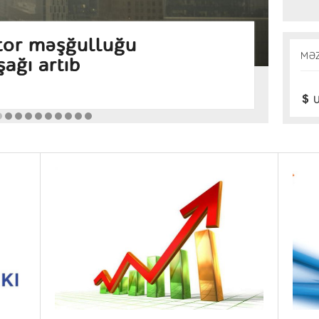
Bu
s fəallığı indeksi son
ya
MƏ
üksək səviyyəsinə yüksəlib
sə
Gün
U