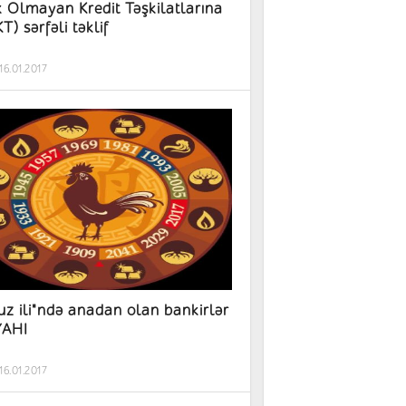
 Olmayan Kredit Təşkilatlarına
T) sərfəli təklif
16.01.2017
uz ili"ndə anadan olan bankirlər
YAHI
16.01.2017