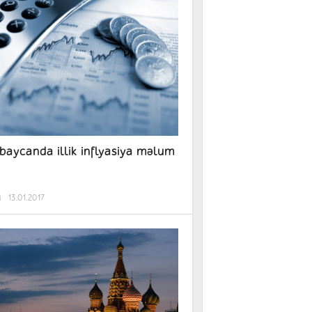
baycanda illik inflyasiya məlum
i
13.01.2017