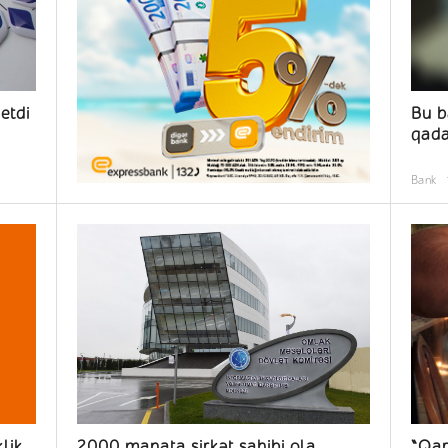
etdi
Bu b
qada
Bank
lik
2000 manata şirkət sahibi ola
“Qar