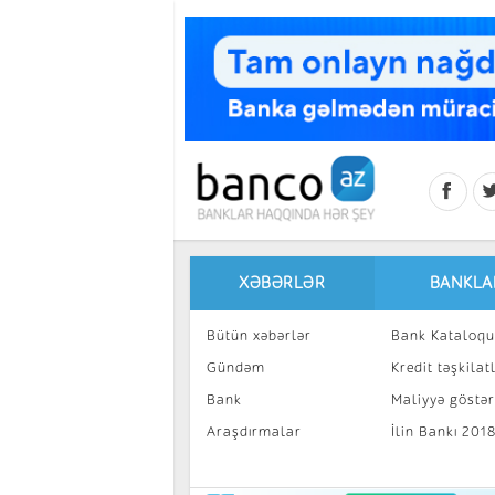
Skip to main content
XƏBƏRLƏR
BANKLA
Bütün xəbərlər
Bank Kataloqu
Gündəm
Kredit təşkilatl
Bank
Maliyyə göstəri
Araşdırmalar
İlin Bankı 201
İnvestisiya