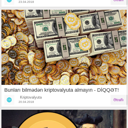
23.04.2018
Bunları bilmədən kriptovalyuta almayın - DİQQƏT!
Kriptovalyuta
Ətraflı
20.04.2018