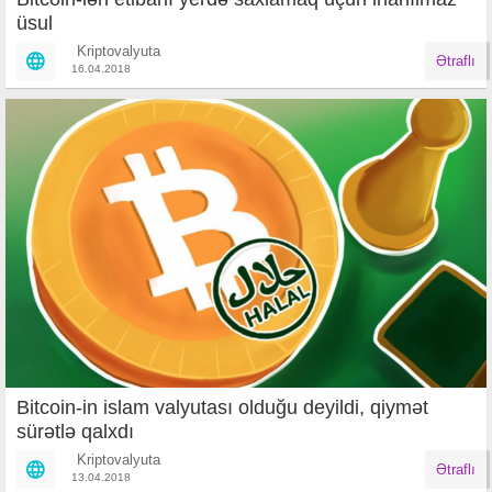
üsul
Kriptovalyuta
Ətraflı
16.04.2018
Bitcoin-in islam valyutası olduğu deyildi, qiymət
sürətlə qalxdı
Kriptovalyuta
Ətraflı
13.04.2018