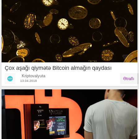
Çox aşağı qiymətə Bitcoin almağın qaydası
Kriptovalyuta
Ətraflı
13.04.2018