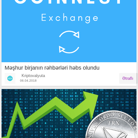
Məşhur birjanın rəhbərləri həbs olundu
Kriptovalyuta
Ətraflı
06.04.2018