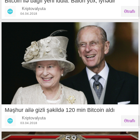
Bitcoin ilə bağlı yeni iddia: Balon yox, iynədir
Kriptovalyuta
Ətraflı
04.04.2018
Məşhur ailə gizli şəkildə 120 min Bitcoin aldı
Kriptovalyuta
Ətraflı
03.04.2018