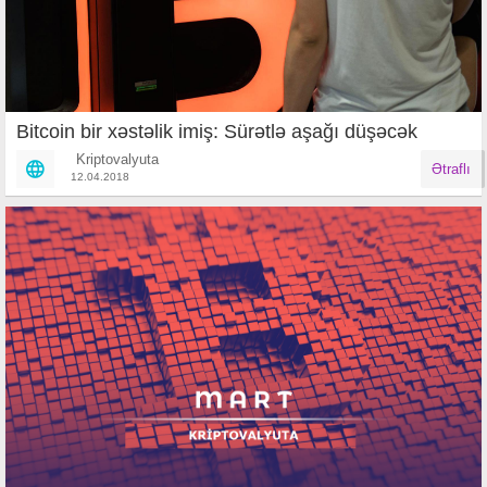
Bitcoin bir xəstəlik imiş: Sürətlə aşağı düşəcək
Kriptovalyuta
Ətraflı
12.04.2018