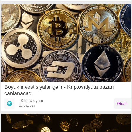
Böyük investisiyalar gəlir - Kriptovalyuta bazarı
canlanacaq
Kriptovalyuta
Ətraflı
13.04.2018