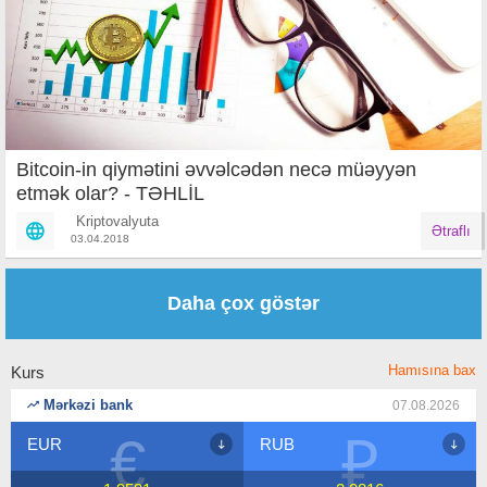
Bitcoin-in qiymətini əvvəlcədən necə müəyyən
etmək olar? - TƏHLİL
Kriptovalyuta
Ətraflı
03.04.2018
Səhifələr
Daha çox göstər
Hamısına bax
Kurs
Mərkəzi bank
07.08.2026
€
₽
EUR
RUB