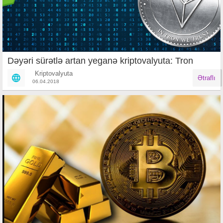
Dəyəri sürətlə artan yeganə kriptovalyuta: Tron
Kriptovalyuta
Ətraflı
06.04.2018