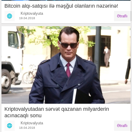
Bitcoin alqı-satqısı ilə məşğul olanların nəzərinə!
Kriptovalyuta
Ətraflı
19.04.2018
Kriptovalyutadan sərvət qazanan milyarderin
acınacaqlı sonu
Kriptovalyuta
Ətraflı
18.04.2018