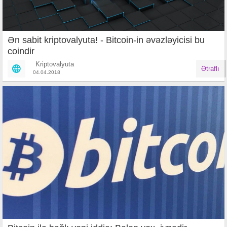
Ən sabit kriptovalyuta! - Bitcoin-in əvəzləyicisi bu
coindir
Kriptovalyuta
Ətraflı
04.04.2018