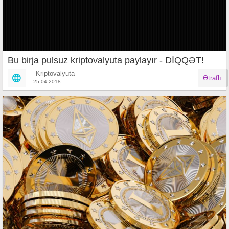
Bu birja pulsuz kriptovalyuta paylayır - DİQQƏT!
Kriptovalyuta
Ətraflı
25.04.2018