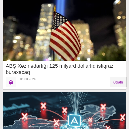
ABŞ Xəzinədarlığı 125 milyard dollarlıq istiqraz
buraxacaq
05.08.2026
Ətraflı