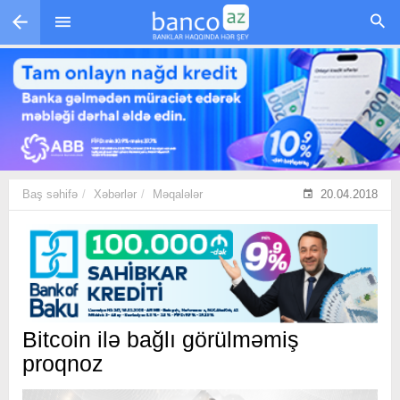
Skip to main content
Baş səhifə
Xəbərlər
Məqalələr
20.04.2018
Bitcoin ilə bağlı görülməmiş
proqnoz