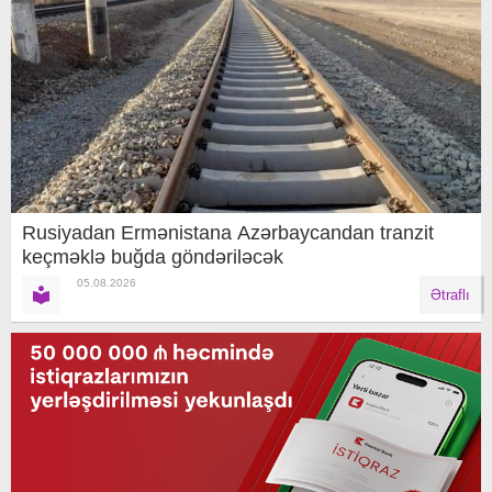
Rusiyadan Ermənistana Azərbaycandan tranzit
keçməklə buğda göndəriləcək
05.08.2026
Ətraflı