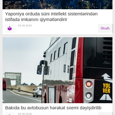
Yaponiya orduda süni intellekt sistemlərindən
istifadə imkanını qiymətləndirir
05.08.2026
Ətraflı
Bakıda bu avtobusun hərəkət sxemi dəyişdirilib
05.08.2026