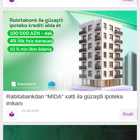
Rabitəbankdan “MİDA” xətti ilə güzəştli ipoteka
imkanı
05.08.2026
Ətraflı