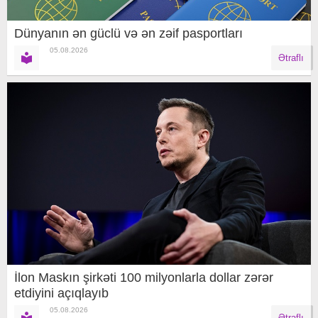
Dünyanın ən güclü və ən zəif pasportları
05.08.2026
Ətraflı
İlon Maskın şirkəti 100 milyonlarla dollar zərər
etdiyini açıqlayıb
05.08.2026
Ətraflı