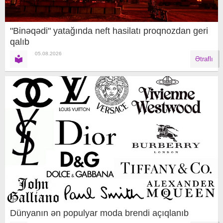
"Binəqədi" yatağında neft hasilatı proqnozdan geri
qalıb
05.08.2026
Ətraflı
Dünyanın ən populyar moda brendi açıqlanıb