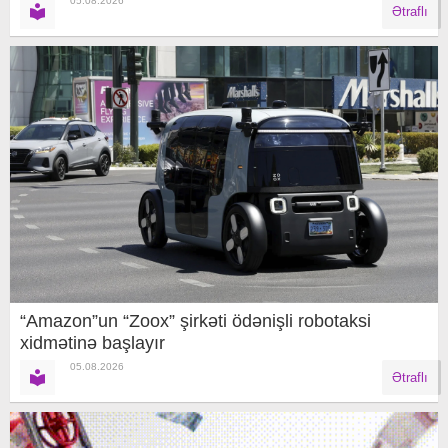
05.08.2026
Ətraflı
“Amazon”un “Zoox” şirkəti ödənişli robotaksi
xidmətinə başlayır
05.08.2026
Ətraflı