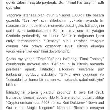
görüntülərini saytda paylaşıb. Bu, “Final Fantasy III” adlı
oyundur.
Yaponiya istehsalı olan oyun 27 aprel 1990-cı ildə bazara
çıxarıldı. “13entley” adlı istifadəçinin yüklədiyi oyunda bir
nəsnənin üzərindəki Bitcoin simvolu diqqət çəkir. İstifadəçinin
şərhi oyun tərtibatçılarının Bitcoin simvolunu bir yatağın
üzərində yerləşdirdiyi və bunun Bitcoin-in doğuşuna işarə
etdiyi formasındadır. “13entley” bunu zarafatla “məşhur
oyunun hələ ortaya çıxmadan əvvəl Bitcoin almağın
vacibliyini ehtiva edir” kimi dəyərləndirib.
Şərhə rəy yazan “Ttatt1984” adlı istifadəçi “Final Fantasy”
oyunlarında mövcud olan “Gil” adlı pulla Bitcoin arasında
paralellər aparıb. İstifadəçi Bitcoin-in “universal pul”
funksiyası gördüyü səbəbiylə “Gil”-lə eyni olduğunu və
“kainatda hər hansı bir zaman və məkanda qəbul edildiyini”
bildirir.
İstifadəçinin ortaya çıxardığı proqnoz ilk belə hal deyil.
Bunlardan birincisi 2002-ci ildə Nil Stefensonun qələmə aldığı
“Cryptonomicon”-dur. 2003-cü ildə Kori Doktorov “Down and
Out in the Magic Kingdom” kitabında Bitcoin-ə oxşayan