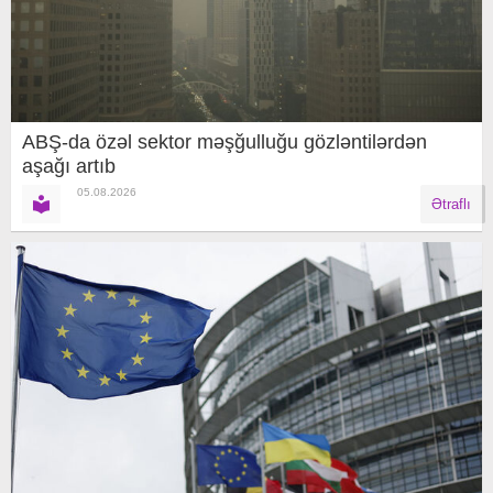
ABŞ-da özəl sektor məşğulluğu gözləntilərdən
aşağı artıb
05.08.2026
Ətraflı