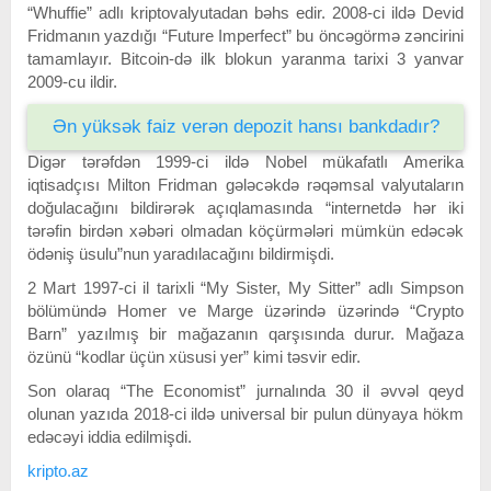
“Whuffie” adlı kriptovalyutadan bəhs edir. 2008-ci ildə Devid
Fridmanın yazdığı “Future Imperfect” bu öncəgörmə zəncirini
tamamlayır. Bitcoin-də ilk blokun yaranma tarixi 3 yanvar
2009-cu ildir.
Ən yüksək faiz verən depozit hansı bankdadır?
Digər tərəfdən 1999-ci ildə Nobel mükafatlı Amerika
iqtisadçısı Milton Fridman gələcəkdə rəqəmsal valyutaların
doğulacağını bildirərək açıqlamasında “internetdə hər iki
tərəfin birdən xəbəri olmadan köçürmələri mümkün edəcək
ödəniş üsulu”nun yaradılacağını bildirmişdi.
2 Mart 1997-ci il tarixli “My Sister, My Sitter” adlı Simpson
bölümündə Homer ve Marge üzərində üzərində “Crypto
Barn” yazılmış bir mağazanın qarşısında durur. Mağaza
özünü “kodlar üçün xüsusi yer” kimi təsvir edir.
Son olaraq “The Economist” jurnalında 30 il əvvəl qeyd
olunan yazıda 2018-ci ildə universal bir pulun dünyaya hökm
edəcəyi iddia edilmişdi.
kripto.az