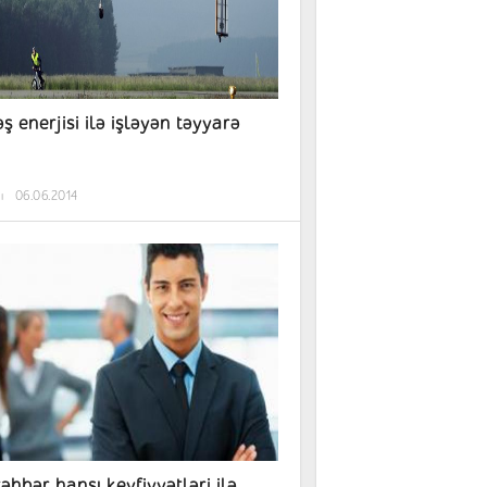
ş enerjisi ilə işləyən təyyarə
ı
06.06.2014
rəhbər hansı keyfiyyətləri ilə