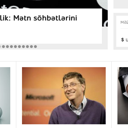
 artmağa davam edəcəkmi?
1 
MƏ
zi
Gün
U