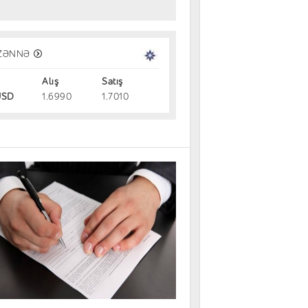
milyon avroluq lotereya biletini sə
ZƏNNƏ
bil qutusuna atdı
Alış
Satış
dəm
07.08.2026
SD
1.6990
1.7010