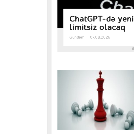
tlərini
Qızılın qiyməti
Gündəm
07.08.2026