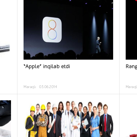
“Apple” inqilab etdi
Rəng
Maraqlı
03.06.2014
Maraql