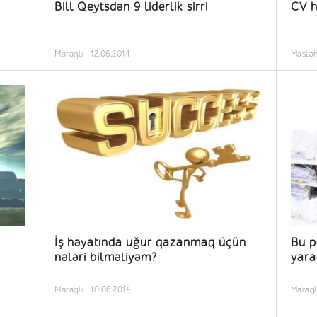
Bill Qeytsdən 9 liderlik sirri
CV h
Maraqlı
12.06.2014
Məslə
İş həyatında uğur qazanmaq üçün
Bu p
nələri bilməliyəm?
yara
Maraqlı
10.06.2014
Maraql