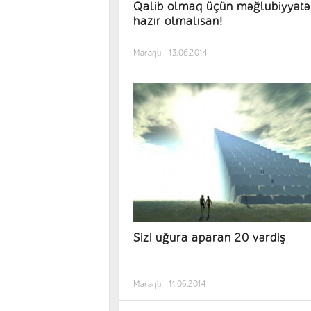
Qalib olmaq üçün məğlubiyyətə
hazır olmalısan!
Maraqlı
13.06.2014
Sizi uğura aparan 20 vərdiş
Maraqlı
11.06.2014