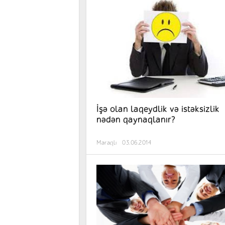
İşə olan laqeydlik və istəksizlik
nədən qaynaqlanır?
Maraqlı
03.06.2014