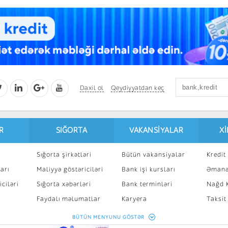
Daxil ol
Qeydiyyatdan keç
R
SIĞORTA
VAKANSIYALAR
X
Sığorta şirkətləri
Bütün vakansiyalar
Kredit 
arı
Maliyyə göstəriciləri
Bank işi kursları
Əmanə
ciləri
Sığorta xəbərləri
Bank terminləri
Nağd K
8
Faydalı məlumatlar
Karyera
Taksit
Sığorta kalkulyatoru
Peşakar inkişaf
İpotek
BÜTÜN MENYUNU GÖSTƏR