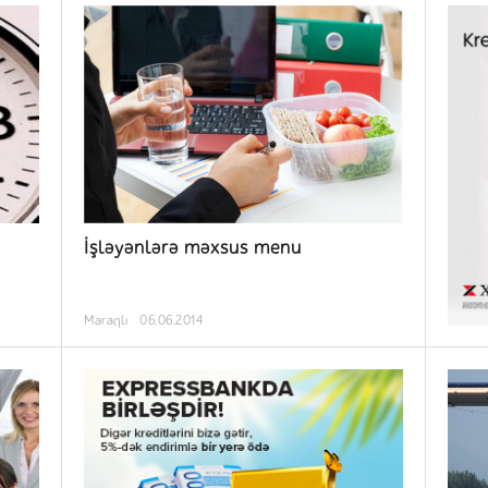
İşləyənlərə məxsus menu
Maraqlı
06.06.2014