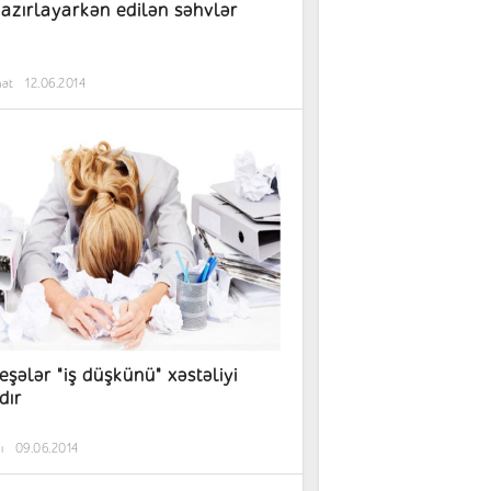
azırlayarkən edilən səhvlər
hət
12.06.2014
eşələr "iş düşkünü" xəstəliyi
dır
ı
09.06.2014