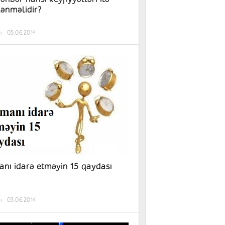
lənməlidir?
ı
05.06.2014
nı idarə etməyin 15 qaydası
ı
03.06.2014