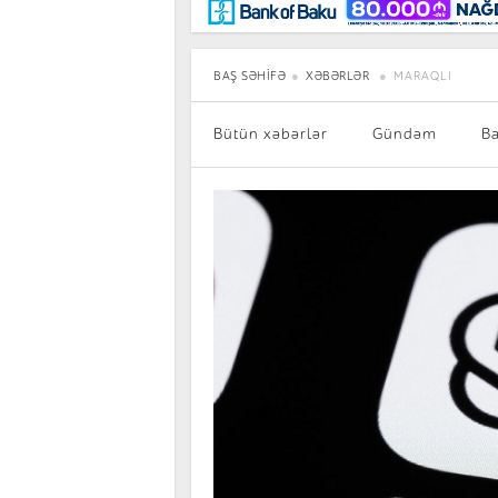
Maraqlı
BancoTV
Müsahibə
BAŞ SƏHIFƏ
XƏBƏRLƏR
MARAQLI
Bütün xəbərlər
Gündəm
B