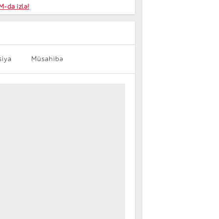
niyalar
-da izlə!
farişi
siya
Müsahibə