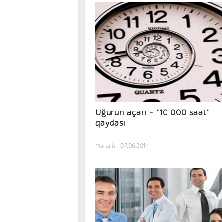
Uğurun açarı - "10 000 saat"
qaydası
Maraqlı
07.06.2014