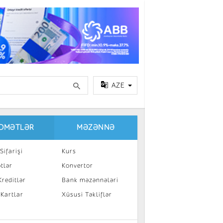
AZE
IDMƏTLƏR
MƏZƏNNƏ
Sifarişi
Kurs
tlər
Konvertor
reditlər
Bank məzənnələri
 Kartlar
Xüsusi Təkliflər
a