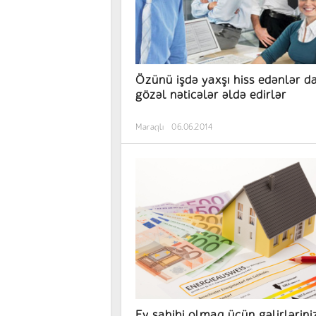
Özünü işdə yaxşı hiss edənlər d
gözəl nəticələr əldə edirlər
Maraqlı
06.06.2014
Ev sahibi olmaq üçün gəlirlərini