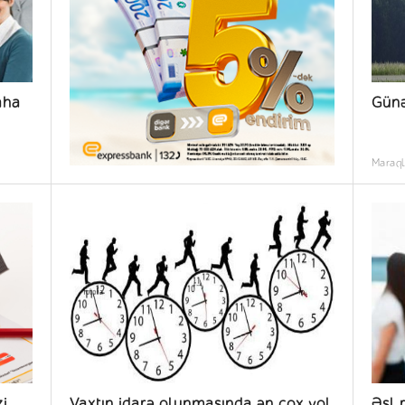
aha
Günə
Maraql
zi
Vaxtın idarə olunmasında ən çox yol
Əsl 