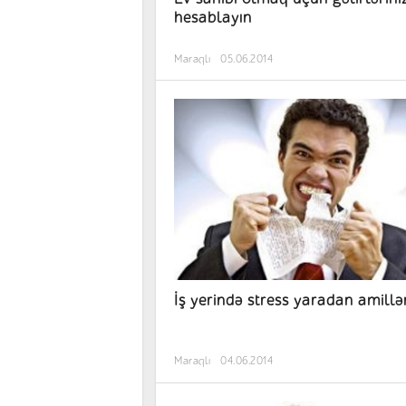
hesablayın
Maraqlı
05.06.2014
İş yerində stress yaradan amillə
Maraqlı
04.06.2014