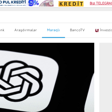
Kampa
Bizi TELEGRAM
Kart si
ank
Araşdırmalar
Maraqlı
BancoTV
İnvesti