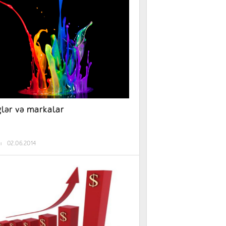
lər və markalar
ı
02.06.2014