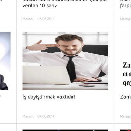
verilən 10 səhv
fərq
Maraqlı
05.06.2014
Maraql
r
İş dəyişdirmək vaxtıdır!
Zama
Maraqlı
04.06.2014
Maraql