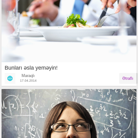
Bunları əsla yeməyin!
Maraqlı
Ətraflı
17.04.2014