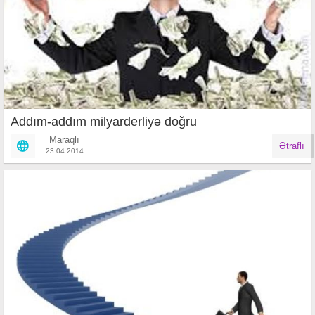
Addım-addım milyarderliyə doğru
Maraqlı
Ətraflı
23.04.2014