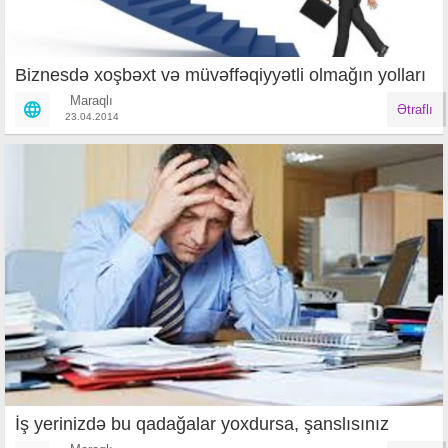
Biznesdə xoşbəxt və müvəffəqiyyətli olmağın yolları
Maraqlı
Ətraflı
23.04.2014
İş yerinizdə bu qadağalar yoxdursa, şanslısınız