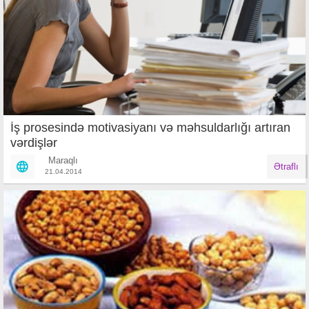
İş prosesində motivasiyanı və məhsuldarlığı artıran
vərdişlər
Maraqlı
Ətraflı
21.04.2014