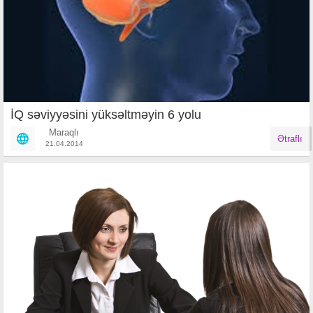
İQ səviyyəsini yüksəltməyin 6 yolu
Maraqlı
Ətraflı
21.04.2014