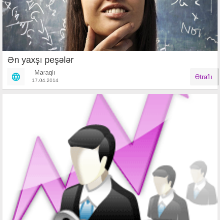
Ən yaxşı peşələr
Maraqlı
Ətraflı
17.04.2014