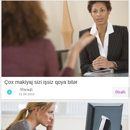
Çox makiyaj sizi işsiz qoya bilər
Maraqlı
Ətraflı
21.04.2014