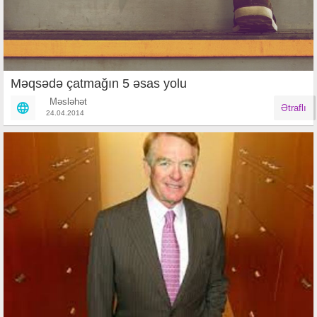
Məqsədə çatmağın 5 əsas yolu
Məsləhət
Ətraflı
24.04.2014