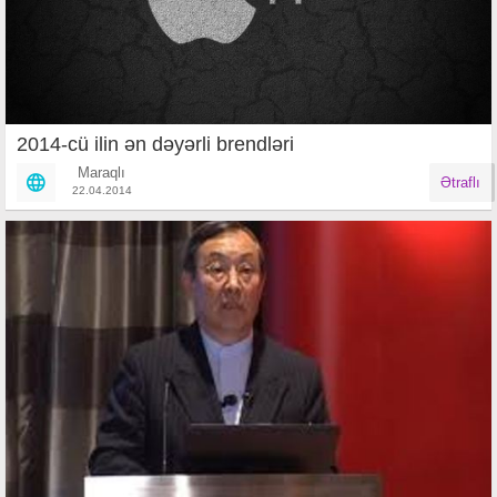
2014-cü ilin ən dəyərli brendləri
Maraqlı
Ətraflı
22.04.2014