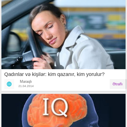
Qadınlar və kişilər: kim qazanır, kim yorulur?
Maraqlı
Ətraflı
21.04.2014