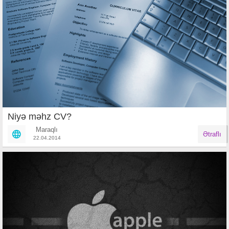
Niyə məhz CV?
Maraqlı
Ətraflı
22.04.2014