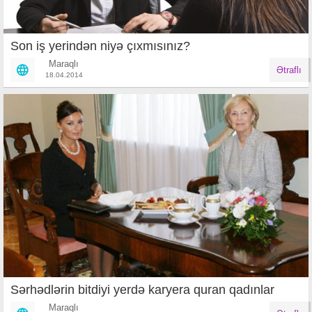
Son iş yerindən niyə çıxmısınız?
Maraqlı
Ətraflı
18.04.2014
Sərhədlərin bitdiyi yerdə karyera quran qadınlar
Maraqlı