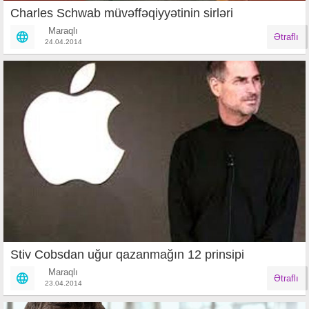
Charles Schwab müvəffəqiyyətinin sirləri
Maraqlı
Ətraflı
24.04.2014
Stiv Cobsdan uğur qazanmağın 12 prinsipi
Maraqlı
Ətraflı
23.04.2014