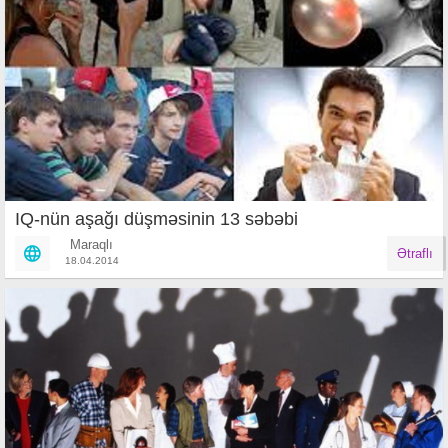
IQ-nün aşağı düşməsinin 13 səbəbi
Maraqlı
Ətraflı
18.04.2014