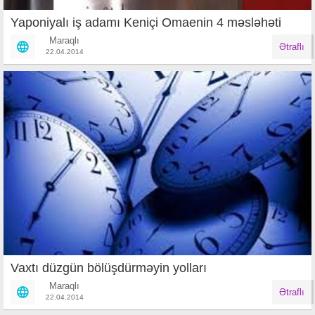
Yaponiyalı iş adamı Keniçi Omaenin 4 məsləhəti
Maraqlı
Ətraflı
22.04.2014
Vaxtı düzgün bölüşdürməyin yolları
Maraqlı
Ətraflı
22.04.2014