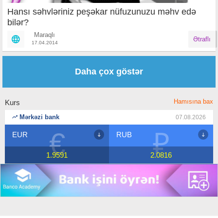
Hansı səhvləriniz peşəkar nüfuzunuzu məhv edə
bilər?
Maraqlı
Ətraflı
17.04.2014
Səhifələr
Daha çox göstər
Hamısına bax
Kurs
Mərkəzi bank
07.08.2026
€
₽
EUR
RUB
1.9591
2.0816