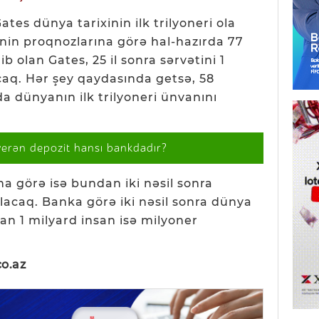
tes dünya tarixinin ilk trilyoneri ola
inin proqnozlarına görə hal-hazırda 77
ib olan Gates, 25 il sonra sərvətini 1
acaq. Hər şey qaydasında getsə, 58
a dünyanın ilk trilyoneri ünvanını
verən depozit hansı bankdadır?
na görə isə bundan iki nəsil sonra
olacaq. Banka görə iki nəsil sonra dünya
an 1 milyard insan isə milyoner
o.az