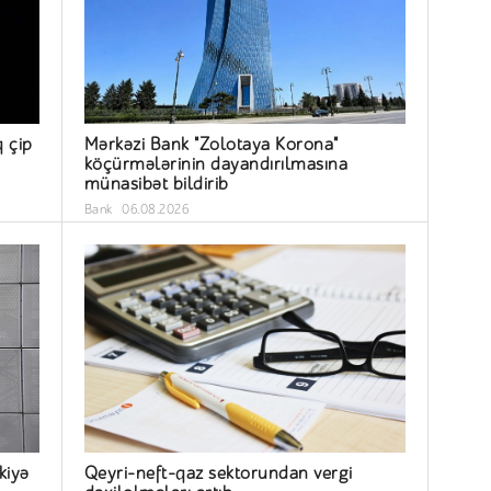
q çip
Mərkəzi Bank "Zolotaya Korona"
köçürmələrinin dayandırılmasına
münasibət bildirib
Bank
06.08.2026
kiyə
Qeyri-neft-qaz sektorundan vergi