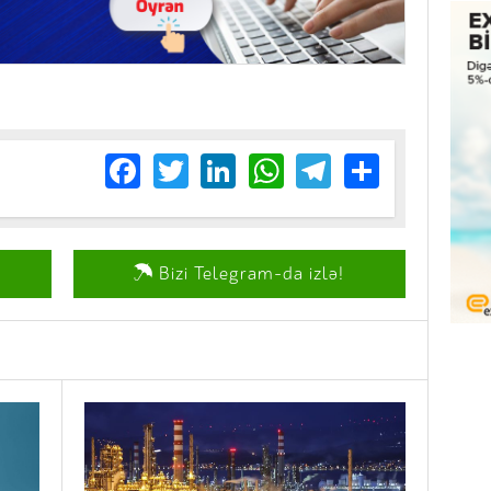
Facebook
Twitter
LinkedIn
WhatsApp
Telegram
Share
Bizi Telegram-da izlə!