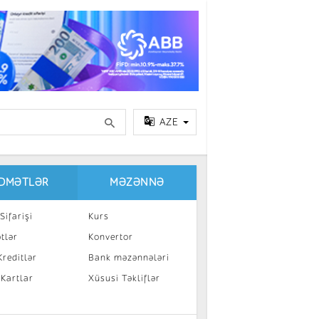
AZE
IDMƏTLƏR
MƏZƏNNƏ
Sifarişi
Kurs
tlər
Konvertor
reditlər
Bank məzənnələri
 Kartlar
Xüsusi Təkliflər
a