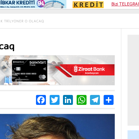
Kampa
Bizi TELEGRAM
Kart si
LK TRILYONER O OLACAQ
acaq
Facebook
Twitter
LinkedIn
WhatsApp
Telegra
Share