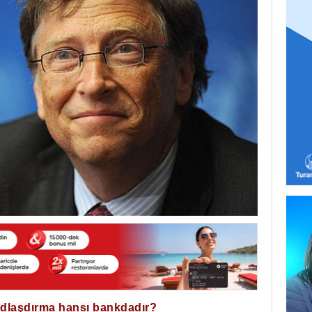
ğdlaşdırma hansı bankdadır?