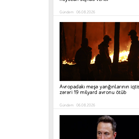
Gündəm
06.08.2026
Avropadakı meşə yanğınlarının iqti
zərəri 19 milyard avronu ötüb
Gündəm
06.08.2026