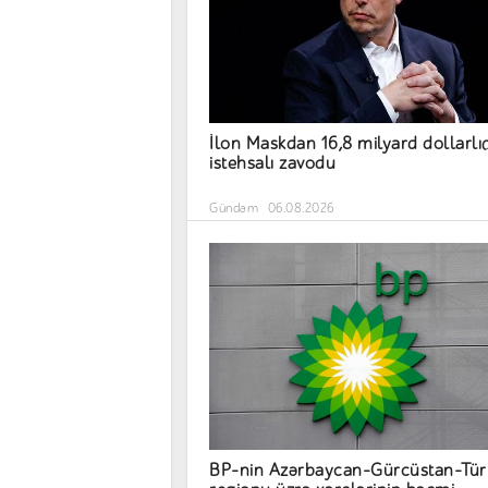
İlon Maskdan 16,8 milyard dollarlı
istehsalı zavodu
Gündəm
06.08.2026
BP-nin Azərbaycan-Gürcüstan-Tür