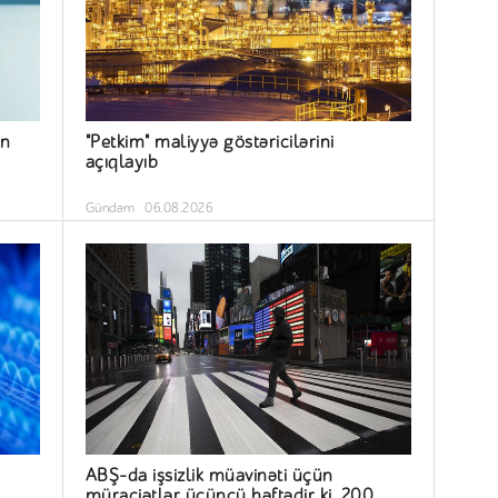
ün
"Petkim" maliyyə göstəricilərini
açıqlayıb
Gündəm
06.08.2026
ABŞ-da işsizlik müavinəti üçün
müraciətlər üçüncü həftədir ki, 200