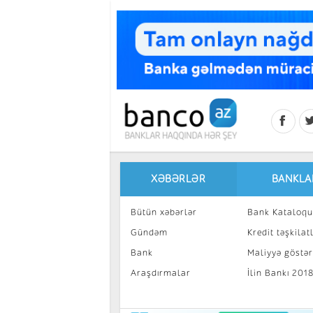
Skip to main content
XƏBƏRLƏR
BANKLA
Bütün xəbərlər
Bank Kataloqu
Gündəm
Kredit təşkilatl
Bank
Maliyyə göstəri
Araşdırmalar
İlin Bankı 201
İnvestisiya