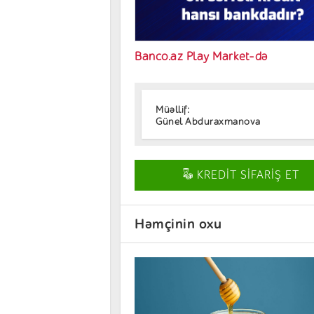
Banco.az Play Market-də
Müəllif:
Günel Abduraxmanova
KREDİT SİFARİŞ ET
Həmçinin oxu