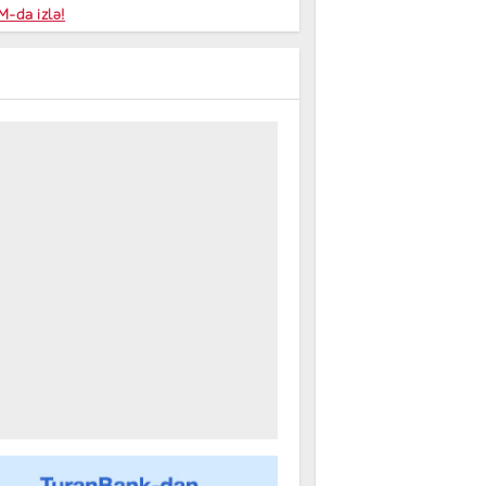
niyalar
-da izlə!
farişi
m