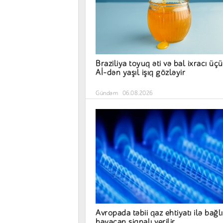
Braziliya toyuq əti və bal ixracı üç
Aİ-dən yaşıl işıq gözləyir
Gündəm
06.08.2026
Avropada təbii qaz ehtiyatı ilə bağlı
həyəcan siqnalı verilir