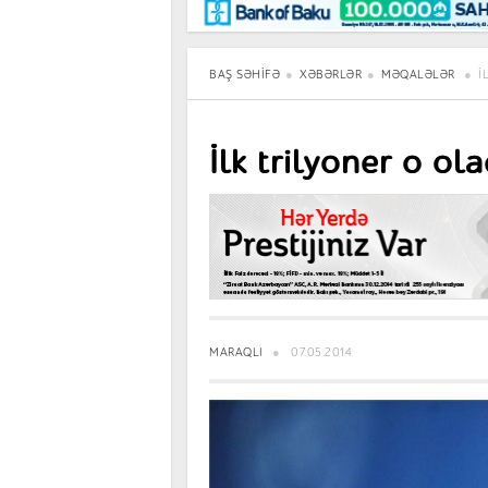
Maraqlı
BancoTV
Müsahibə
BAŞ SƏHIFƏ
XƏBƏRLƏR
MƏQALƏLƏR
İ
İlk trilyoner o ol
MARAQLI
07.05.2014