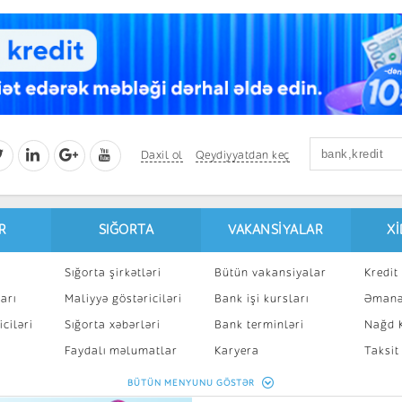
Daxil ol
Qeydiyyatdan keç
R
SIĞORTA
VAKANSIYALAR
X
Sığorta şirkətləri
Bütün vakansiyalar
Kredit 
arı
Maliyyə göstəriciləri
Bank işi kursları
Əmanə
ciləri
Sığorta xəbərləri
Bank terminləri
Nağd K
8
Faydalı məlumatlar
Karyera
Taksit
Sığorta kalkulyatoru
Peşakar inkişaf
İpotek
BÜTÜN MENYUNU GÖSTƏR