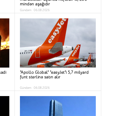
mindən aşağıdır
Gündəm
06.08.2026
sadi
"Apollo Global" "easyJet"i 5,7 milyard
funt sterlinə satın alır
Gündəm
06.08.2026