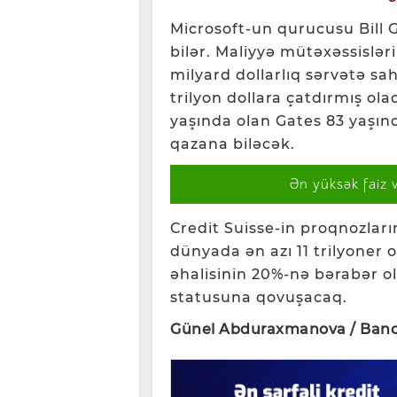
Microsoft-un qurucusu Bill Ga
bilər. Maliyyə mütəxəssislər
milyard dollarlıq sərvətə sah
trilyon dollara çatdırmış ol
yaşında olan Gates 83 yaşınd
qazana biləcək.
Ən yüksək faiz 
Credit Suisse-in proqnozları
dünyada ən azı 11 trilyoner 
əhalisinin 20%-nə bərabər ol
statusuna qovuşacaq.
Günel Abduraxmanova / Banc