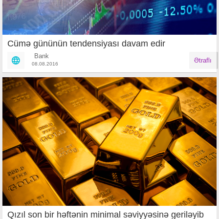
Cümə gününün tendensiyası davam edir
Bank
Ətraflı
08.08.2016
Qızıl son bir həftənin minimal səviyyəsinə geriləyib