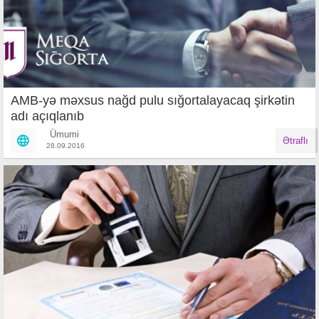
AMB-yə məxsus nağd pulu sığortalayacaq şirkətin
adı açıqlanıb
Ümumi
Ətraflı
28.09.2016