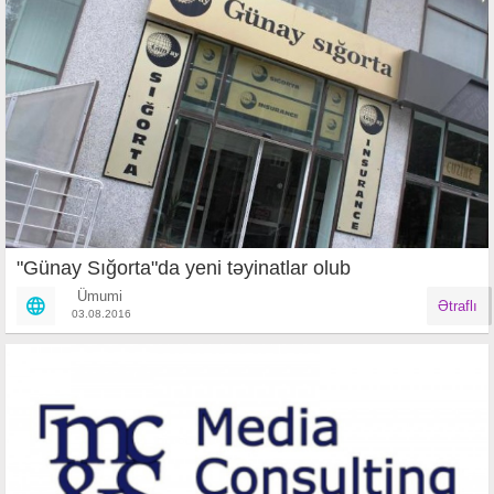
​"Günay Sığorta"da yeni təyinatlar olub
Ümumi
Ətraflı
03.08.2016