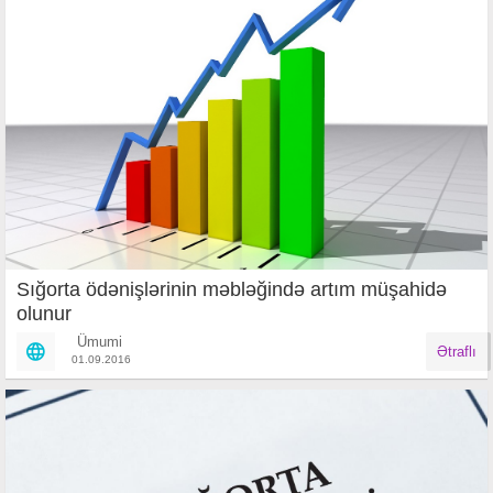
Sığorta ödənişlərinin məbləğində artım müşahidə
olunur
Ümumi
Ətraflı
01.09.2016