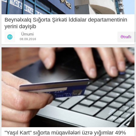
Beynəlxalq Sığorta Şirkəti İddialar departamentinin
yerini dəyişib
Ümumi
Ətraflı
08.09.2016
"Yaşıl Kart" sığorta müqavilələri üzrə yığımlar 49%