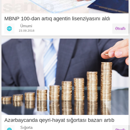
MBNP 100-dən artıq agentin lisenziyasını aldı
Ümumi
Ətraflı
23.09.2016
Azərbaycanda qeyri-həyat sığortası bazarı artıb
Sığorta