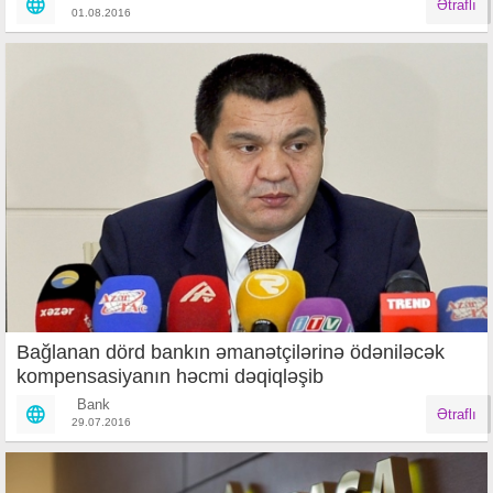
Ətraflı
01.08.2016
Bağlanan dörd bankın əmanətçilərinə ödəniləcək
kompensasiyanın həcmi dəqiqləşib
Bank
Ətraflı
29.07.2016