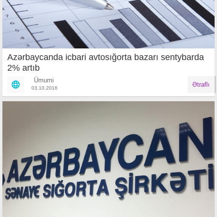
Azərbaycanda icbari avtosığorta bazarı sentybarda
2% artıb
Ümumi
Ətraflı
03.10.2016