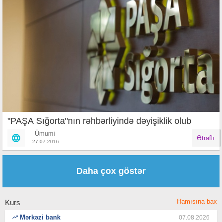
"PAŞA Sığorta"nın rəhbərliyində dəyişiklik olub
Ümumi
Ətraflı
27.07.2016
Səhifələr
Daha çox göstər
Hamısına bax
Kurs
Mərkəzi bank
07.08.2026