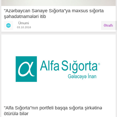
"Azərbaycan Sənaye Sığorta"ya məxsus sığorta
şəhadətnamələri itib
Ümumi
Ətraflı
03.10.2016
"Alfa Sığorta"nın portfeli başqa sığorta şirkətinə
ötürülə bilər