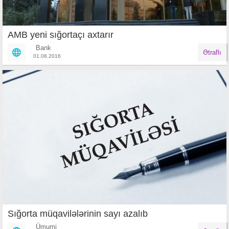
A​MB yeni sığortaçı axtarır
Bank
Ətraflı
01.08.2016
Sığorta müqavilələrinin sayı azalıb
Ümumi