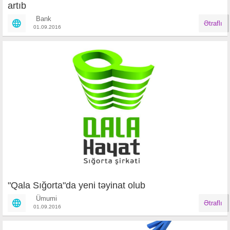
artıb
Bank
Ətraflı
01.09.2016
"Qala Sığorta"da yeni təyinat olub
Ümumi
Ətraflı
01.09.2016