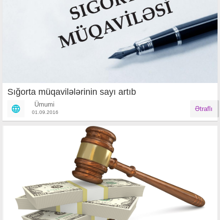
Sığorta müqavilələrinin sayı artıb
Ümumi
Ətraflı
01.09.2016