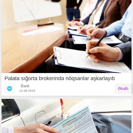
Palata sığorta brokerində nöqsanlar aşkarlayıb
Bank
Ətraflı
12.08.2016