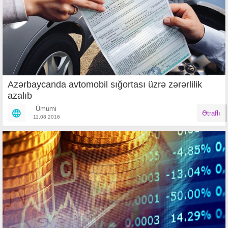
Azərbaycanda avtomobil sığortası üzrə zərərlilik
azalıb
Ümumi
Ətraflı
11.08.2016