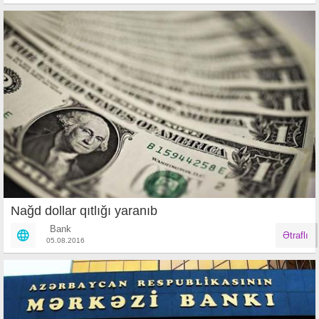
Nağd dollar qıtlığı yaranıb
Bank
Ətraflı
05.08.2016