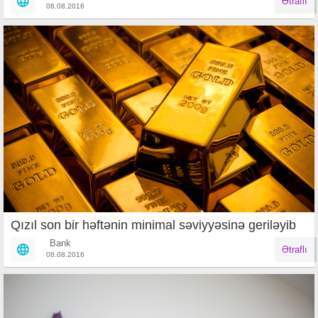
Ətraflı
08.08.2016
Qızıl son bir həftənin minimal səviyyəsinə geriləyib
Bank
Ətraflı
08.08.2016