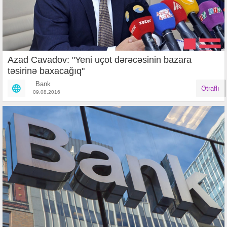
Azad Cavadov: "Yeni uçot dərəcəsinin bazara
təsirinə baxacağıq"
Bank
Ətraflı
09.08.2016