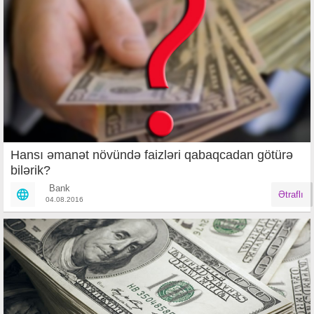
Hansı əmanət növündə faizləri qabaqcadan götürə
bilərik?
Bank
Ətraflı
04.08.2016