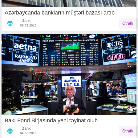
Azərbaycanda bankların müştəri bazası artıb
Bank
Ətraflı
09.08.2016
​Bakı Fond Birjasında yeni təyinat olub
Bank
Ətraflı
09.08.2016