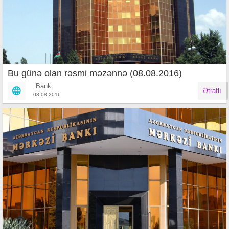
Bu günə olan rəsmi məzənnə (08.08.2016)
Bank
Ətraflı
08.08.2016