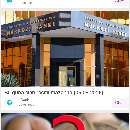
Ətraflı
05.08.2016
Bu günə olan rəsmi məzənnə (05.08.2016)
Bank
Ətraflı
05.08.2016