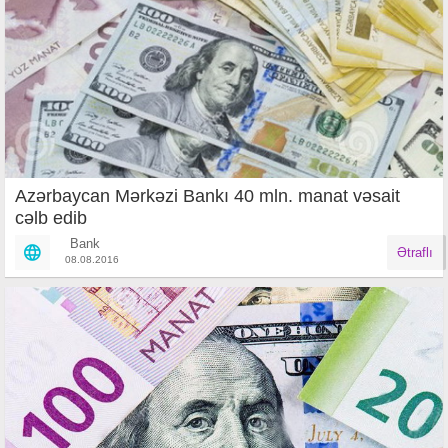
Azərbaycan Mərkəzi Bankı 40 mln. manat vəsait
cəlb edib
Bank
Ətraflı
08.08.2016