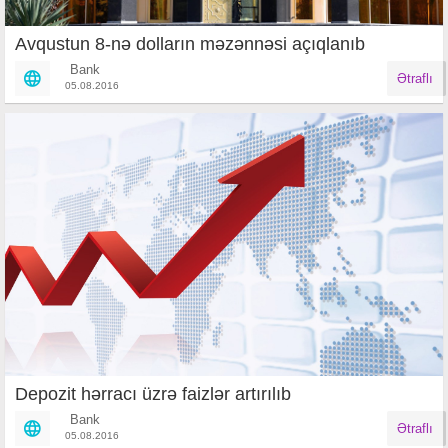
Avqustun 8-nə dolların məzənnəsi açıqlanıb
Bank
Ətraflı
05.08.2016
Depozit hərracı üzrə faizlər artırılıb
Bank
Ətraflı
05.08.2016