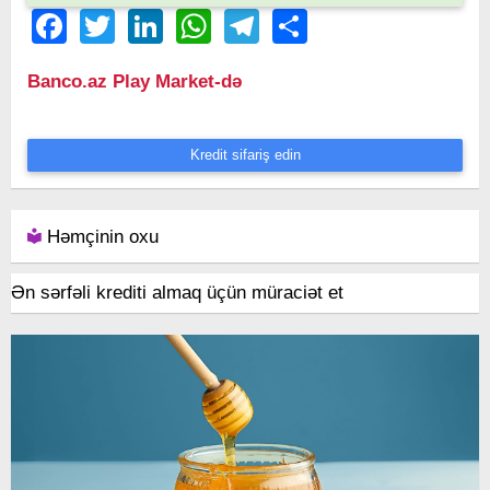
Facebook
Twitter
LinkedIn
WhatsApp
Telegram
Share
Banco.az Play Market-də
Kredit sifariş edin
Həmçinin oxu
Ən sərfəli krediti almaq üçün müraciət et