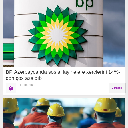
BP Azərbaycanda sosial layihələrə xərclərini 14%-
dən çox azaldıb
06.08.2026
Ətraflı