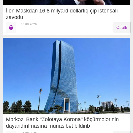
İlon Maskdan 16,8 milyard dollarlıq çip istehsalı
zavodu
06.08.2026
Ətraflı
Mərkəzi Bank "Zolotaya Korona" köçürmələrinin
dayandırılmasına münasibət bildirib
06.08.2026