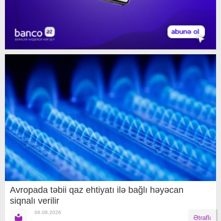
Avropada təbii qaz ehtiyatı ilə bağlı həyəcan
siqnalı verilir
06.08.2026
Ətraflı