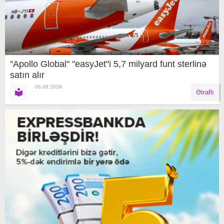
"Apollo Global" "easyJet"i 5,7 milyard funt sterlinə
satın alır
06.08.2026
Ətraflı