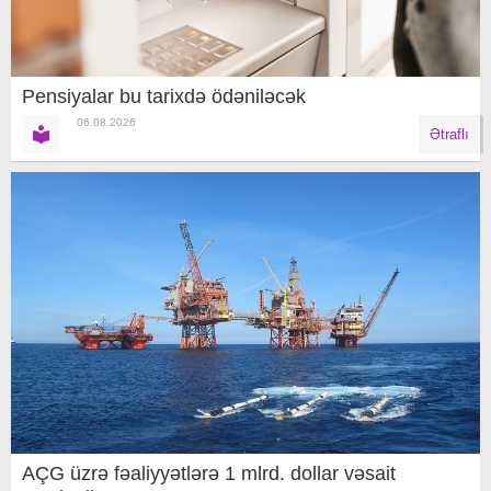
Pensiyalar bu tarixdə ödəniləcək
06.08.2026
Ətraflı
AÇG üzrə fəaliyyətlərə 1 mlrd. dollar vəsait