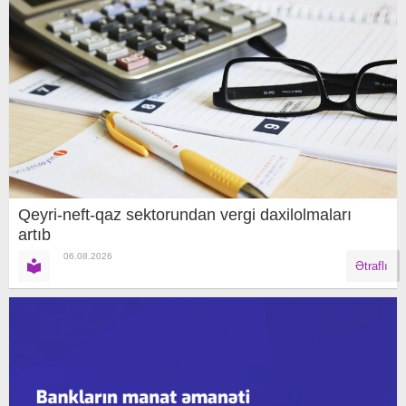
Qeyri-neft-qaz sektorundan vergi daxilolmaları
artıb
06.08.2026
Ətraflı