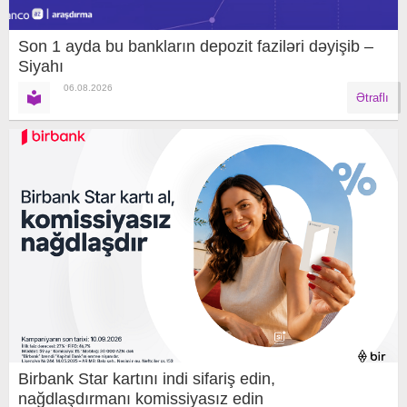
Son 1 ayda bu bankların depozit faziləri dəyişib –
Siyahı
06.08.2026
Ətraflı
Birbank Star kartını indi sifariş edin,
nağdlaşdırmanı komissiyasız edin