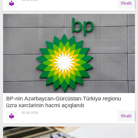
Ətraflı
BP-nin Azərbaycan-Gürcüstan-Türkiyə regionu
üzrə xərclərinin həcmi açıqlanıb
06.08.2026
Ətraflı