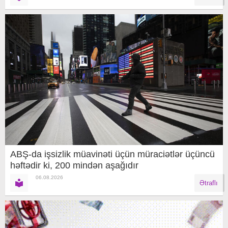
ABŞ-da işsizlik müavinəti üçün müraciətlər üçüncü
həftədir ki, 200 mindən aşağıdır
06.08.2026
Ətraflı