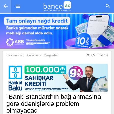
Skip to main content
Baş səhifə
Xəbərlər
Məqalələr
05.10.2016
"Bank Standard"ın bağlanmasına
görə ödənişlərdə problem
olmayacaq