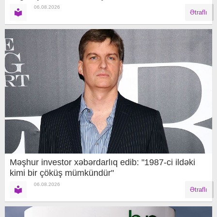
06.08.2026
Ətraflı
Məşhur investor xəbərdarlıq edib: "1987-ci ildəki
kimi bir çöküş mümkündür"
06.08.2026
Ətraflı