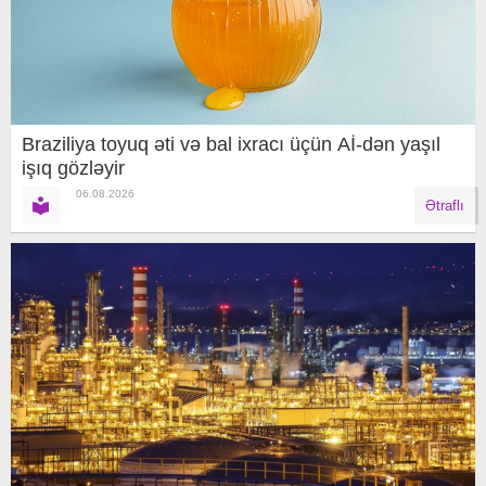
Braziliya toyuq əti və bal ixracı üçün Aİ-dən yaşıl
işıq gözləyir
06.08.2026
Ətraflı