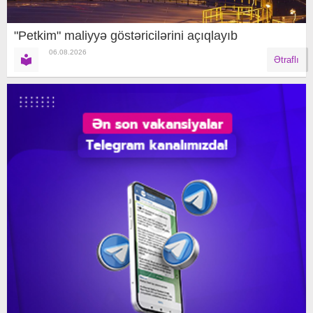
"Petkim" maliyyə göstəricilərini açıqlayıb
06.08.2026
Ətraflı