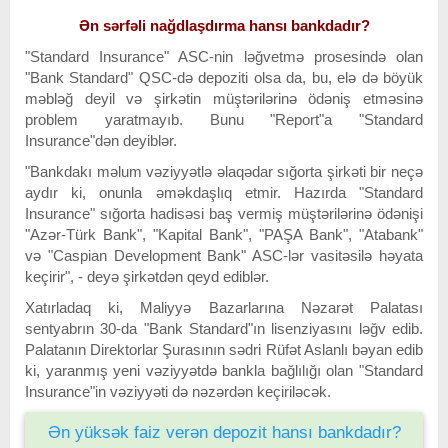
Ən sərfəli nağdlaşdırma hansı bankdadır?
"Standard Insurance" ASC-nin ləğvetmə prosesində olan
"Bank Standard" QSC-də depoziti olsa da, bu, elə də böyük
məbləğ deyil və şirkətin müştərilərinə ödəniş etməsinə
problem yaratmayıb. Bunu "Report"a "Standard
Insurance"dən deyiblər.
"Bankdakı məlum vəziyyətlə əlaqədar sığorta şirkəti bir neçə
aydır ki, onunla əməkdaşlıq etmir. Hazırda "Standard
Insurance" sığorta hadisəsi baş vermiş müştərilərinə ödənişi
"Azər-Türk Bank", "Kapital Bank", "PAŞA Bank", "Atabank"
və "Caspian Development Bank" ASC-lər vasitəsilə həyata
keçirir", - deyə şirkətdən qeyd ediblər.
Xatırladaq ki, Maliyyə Bazarlarına Nəzarət Palatası
sentyabrın 30-da "Bank Standard"ın lisenziyasını ləğv edib.
Palatanın Direktorlar Şurasının sədri Rüfət Aslanlı bəyan edib
ki, yaranmış yeni vəziyyətdə bankla bağlılığı olan "Standard
Insurance"in vəziyyəti də nəzərdən keçiriləcək.
Ən yüksək faiz verən depozit hansı bankdadır?