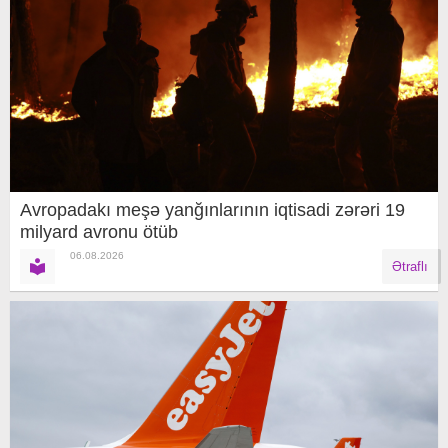
Avropadakı meşə yanğınlarının iqtisadi zərəri 19
milyard avronu ötüb
06.08.2026
Ətraflı