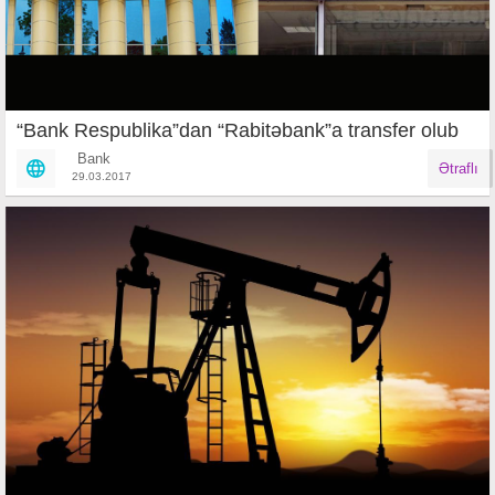
“Bank Respublika”dan “Rabitəbank”a transfer olub
Bank
Ətraflı
29.03.2017