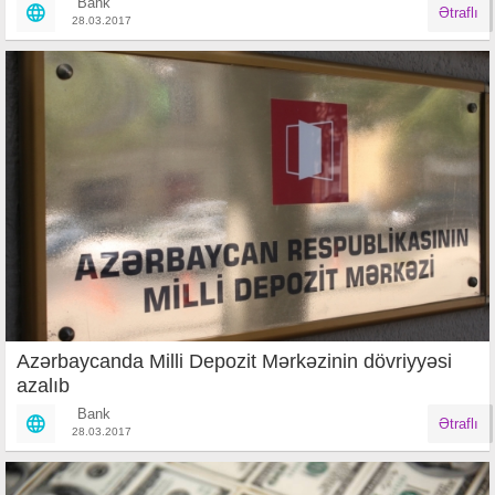
Bank
Ətraflı
28.03.2017
Azərbaycanda Milli Depozit Mərkəzinin dövriyyəsi
azalıb
Bank
Ətraflı
28.03.2017