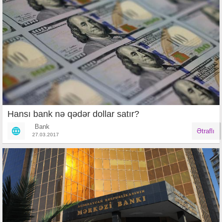
Hansı bank nə qədər dollar satır?
Bank
Ətraflı
27.03.2017