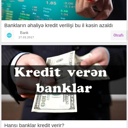
Bankların əhaliyə kredit verilişi bu il kəsin azaldı
Bank
Ətraflı
27.03.2017
Hansı banklar kredit verir?