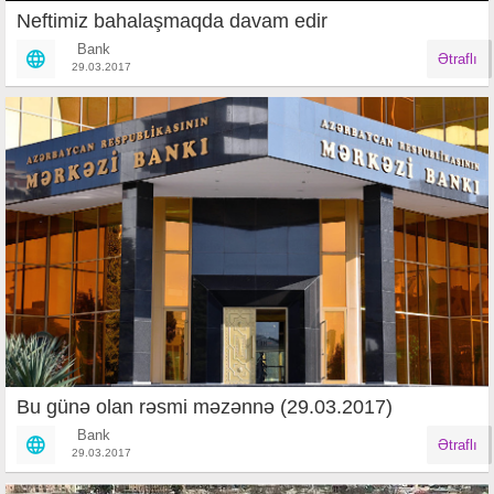
Neftimiz bahalaşmaqda davam edir
Bank
Ətraflı
29.03.2017
Bu günə olan rəsmi məzənnə (29.03.2017)
Bank
Ətraflı
29.03.2017