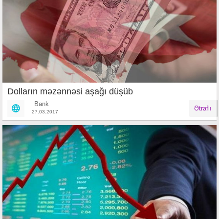
Dolların məzənnəsi aşağı düşüb
Bank
Ətraflı
27.03.2017