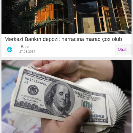
Mərkəzi Bankın depozit hərracına maraq çox olub
Bank
Ətraflı
27.03.2017