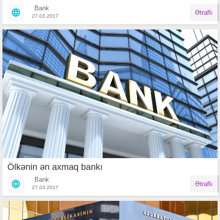
Bank
Ətraflı
27.03.2017
Ölkənin ən axmaq bankı
Bank
Ətraflı
27.03.2017