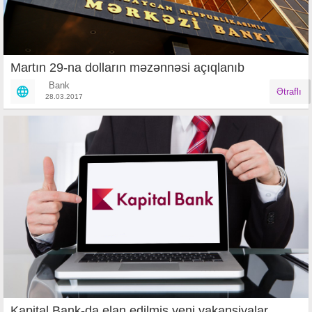
Martın 29-na dolların məzənnəsi açıqlanıb
Bank
Ətraflı
28.03.2017
Kapital Bank-da elan edilmiş yeni vakansiyalar