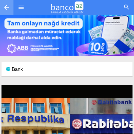
Skip to main content
Bank