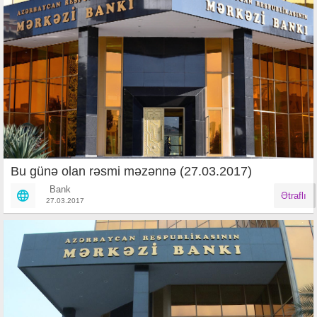
Bu günə olan rəsmi məzənnə (27.03.2017)
Bank
Ətraflı
27.03.2017