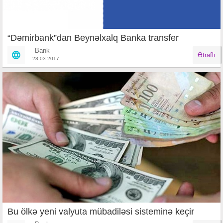
“Dəmirbank”dan Beynəlxalq Banka transfer
Bank
Ətraflı
28.03.2017
Bu ölkə yeni valyuta mübadiləsi sisteminə keçir