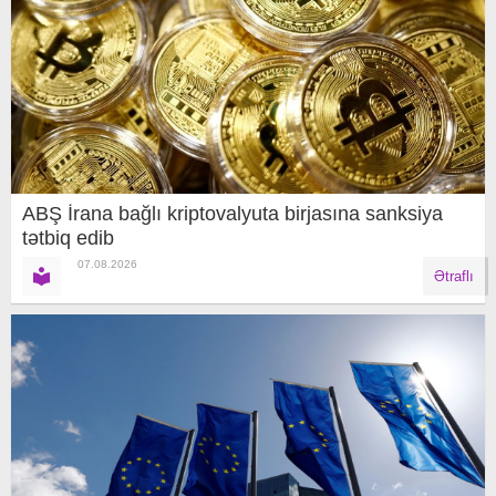
ABŞ İrana bağlı kriptovalyuta birjasına sanksiya
tətbiq edib
07.08.2026
Ətraflı