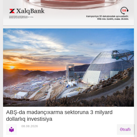
ABŞ-da mədənçıxarma sektoruna 3 milyard
dollarlıq investisiya
08.08.2026
Ətraflı