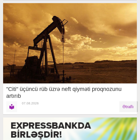
"Citi" üçüncü rüb üzrə neft qiyməti proqnozunu
artırıb
07.08.2026
Ətraflı