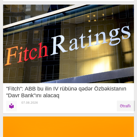
"Fitch": ABB bu ilin IV rübünə qədər Özbəkistanın
"Davr Bank"ını alacaq
07.08.2026
Ətraflı