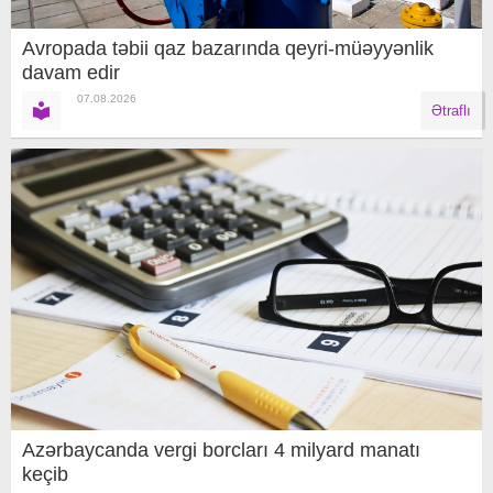
Avropada təbii qaz bazarında qeyri-müəyyənlik
davam edir
07.08.2026
Ətraflı
Azərbaycanda vergi borcları 4 milyard manatı
keçib