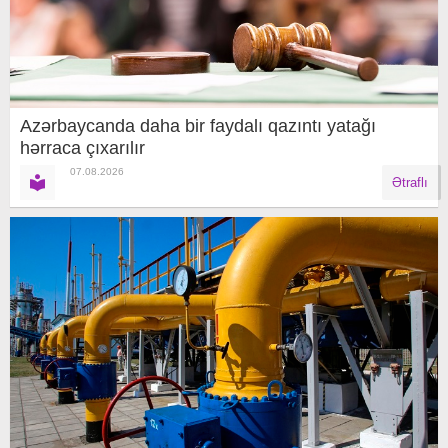
Azərbaycanda daha bir faydalı qazıntı yatağı
hərraca çıxarılır
07.08.2026
Ətraflı