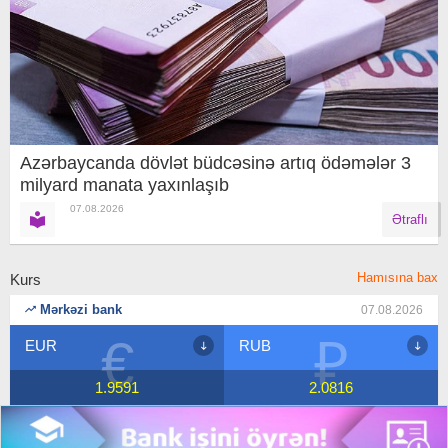
Azərbaycanda dövlət büdcəsinə artıq ödəmələr 3
milyard manata yaxınlaşıb
07.08.2026
Ətraflı
Hamısına bax
Kurs
Mərkəzi bank
07.08.2026
₽
$
RUB
USD
2.0816
1.7