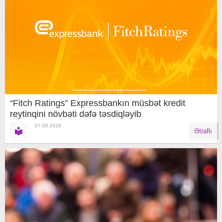
“Fitch Ratings” Expressbankın müsbət kredit
reytinqini növbəti dəfə təsdiqləyib
07.08.2026
Ətraflı