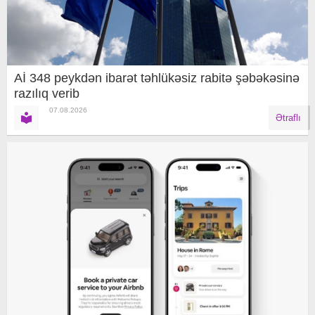
Aİ 348 peykdən ibarət təhlükəsiz rabitə şəbəkəsinə
razılıq verib
07.08.2026
Ətraflı