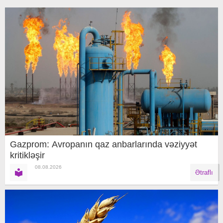
Gazprom: Avropanın qaz anbarlarında vəziyyət
kritikləşir
08.08.2026
Ətraflı