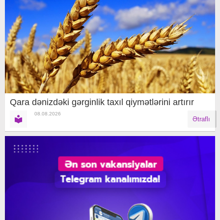
Qara dənizdəki gərginlik taxıl qiymətlərini artırır
08.08.2026
Ətraflı