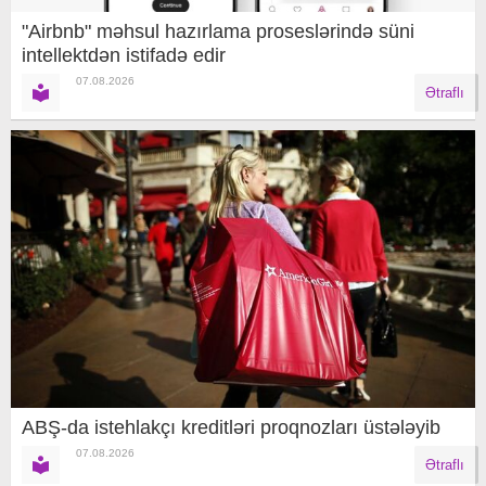
"Airbnb" məhsul hazırlama proseslərində süni
intellektdən istifadə edir
07.08.2026
Ətraflı
ABŞ-da istehlakçı kreditləri proqnozları üstələyib
07.08.2026
Ətraflı