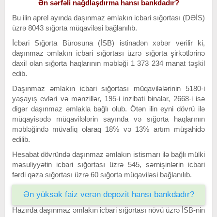
Ən sərfəli nağdlaşdırma hansı bankdadır?
Bu ilin aprel ayında daşınmaz əmlakın icbari sığortası (DƏİS)
üzrə 8043 sığorta müqaviləsi bağlanılıb.
İcbari Sığorta Bürosuna (İSB) istinadən xəbər verilir ki,
daşınmaz əmlakın icbari sığortası üzrə sığorta şirkətlərinə
daxil olan sığorta haqlarının məbləği 1 373 234 manat təşkil
edib.
Daşınmaz əmlakın icbari sığortası müqavilələrinin 5180-i
yaşayış evləri və mənzillər, 195-i inzibati binalar, 2668-i isə
digər daşınmaz əmlakla bağlı olub. Ötən ilin eyni dövrü ilə
müqayisədə müqavilələrin sayında və sığorta haqlarının
məbləğində müvafiq olaraq 18% və 13% artım müşahidə
edilib.
Hesabat dövründə daşınmaz əmlakın istismarı ilə bağlı mülki
məsuliyyətin icbari sığortası üzrə 545, sərnişinlərin icbari
fərdi qəza sığortası üzrə 60 sığorta müqaviləsi bağlanılıb.
Ən yüksək faiz verən depozit hansı bankdadır?
Hazırda daşınmaz əmlakın icbari sığortası növü üzrə İSB-nin