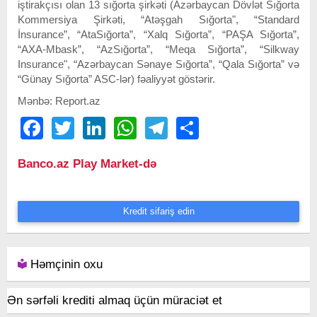
iştirakçısı olan 13 sığorta şirkəti (Azərbaycan Dövlət Sığorta
Kommersiya Şirkəti, “Atəşgah Sığorta", “Standard
İnsurance”, “AtaSığorta”, “Xalq Sığorta”, “PAŞA Sığorta”,
“AXA-Mbask”, “AzSığorta”, “Meqa Sığorta”, “Silkway
Insurance", “Azərbaycan Sənaye Sığorta”, “Qala Sığorta” və
“Günay Sığorta” ASC-lər) fəaliyyət göstərir.
Mənbə: Report.az
Facebook
Twitter
LinkedIn
WhatsApp
Telegram
Share
Banco.az Play Market-də
Kredit sifariş edin
Həmçinin oxu
Ən sərfəli krediti almaq üçün müraciət et