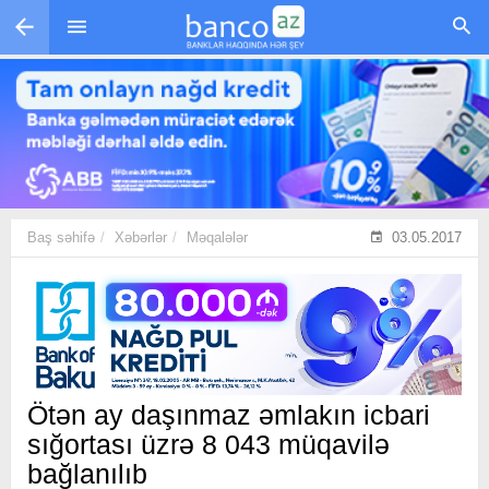
Skip to main content
Baş səhifə
Xəbərlər
Məqalələr
03.05.2017
Ötən ay daşınmaz əmlakın icbari
sığortası üzrə 8 043 müqavilə
bağlanılıb