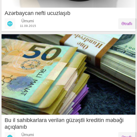
​Azərbaycan nefti ucuzlaşıb
Ümumi
Ətraflı
11.09.2015
Bu il sahibkarlara verilən güzəştli kreditin məbəği
açıqlanıb
Ümumi