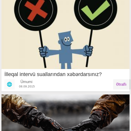
İlleqal intervü suallarından xəbərdarsınız?
Ümumi
Ətraflı
08.09.2015