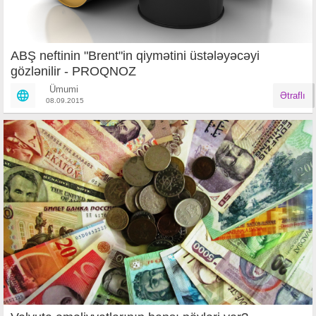
​ABŞ neftinin "Brent"in qiymətini üstələyəcəyi
gözlənilir - PROQNOZ
Ümumi
Ətraflı
08.09.2015