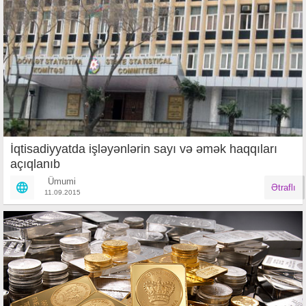
İqtisadiyyatda işləyənlərin sayı və əmək haqqıları
açıqlanıb
Ümumi
Ətraflı
11.09.2015