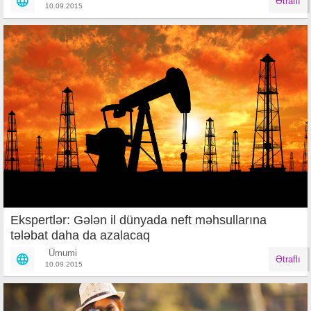
Ətraflı
10.09.2015
Ekspertlər: Gələn il dünyada neft məhsullarına
tələbat daha da azalacaq
Ümumi
Ətraflı
10.09.2015