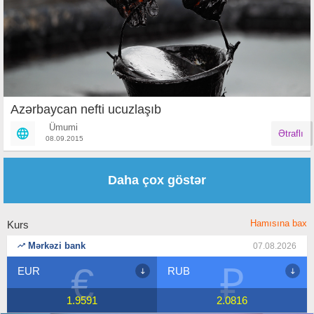
Azərbaycan nefti ucuzlaşıb
Ümumi
Ətraflı
08.09.2015
Səhifələr
Daha çox göstər
Hamısına bax
Kurs
Mərkəzi bank
07.08.2026
₽
$
RUB
USD
2.0816
1.7