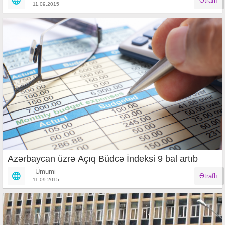
Ətraflı
11.09.2015
Azərbaycan üzrə Açıq Büdcə İndeksi 9 bal artıb
Ümumi
Ətraflı
11.09.2015