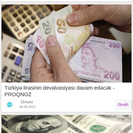
​Türkiyə lirəsinin devalvasiyası davam edəcək -
PROQNOZ
Ümumi
Ətraflı
09.09.2015