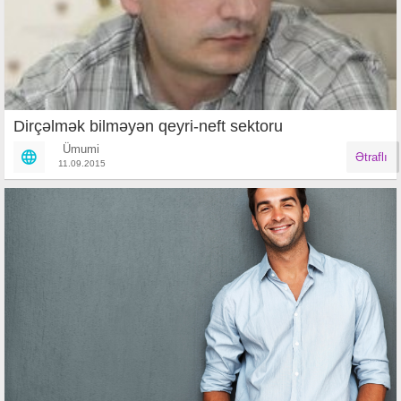
Dirçəlmək bilməyən qeyri-neft sektoru
Ümumi
Ətraflı
11.09.2015