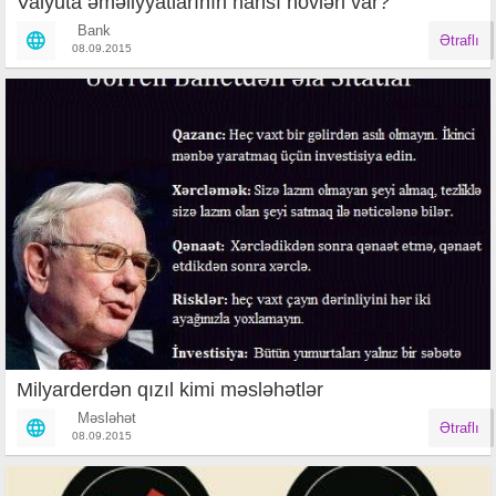
Valyuta əməliyyatlarının hansı növləri var?
Bank
Ətraflı
08.09.2015
Milyarderdən qızıl kimi məsləhətlər
Məsləhət
Ətraflı
08.09.2015