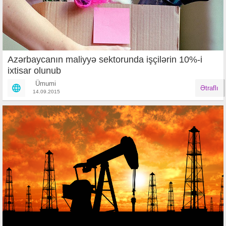
Azərbaycanın maliyyə sektorunda işçilərin 10%-i
ixtisar olunub
Ümumi
Ətraflı
14.09.2015