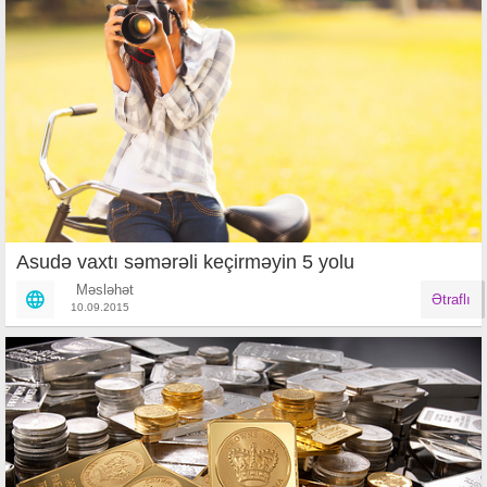
Asudə vaxtı səmərəli keçirməyin 5 yolu
Məsləhət
Ətraflı
10.09.2015