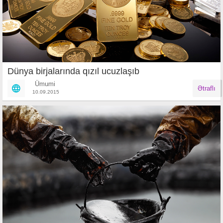
Dünya birjalarında qızıl ucuzlaşıb
Ümumi
Ətraflı
10.09.2015