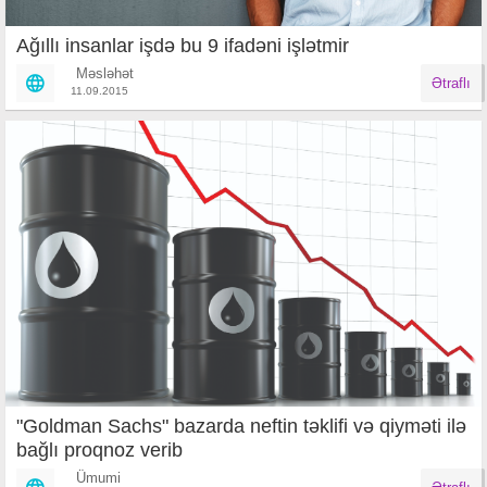
Ağıllı insanlar işdə bu 9 ifadəni işlətmir
Məsləhət
Ətraflı
11.09.2015
"Goldman Sachs" bazarda neftin təklifi və qiyməti ilə
bağlı proqnoz verib
Ümumi