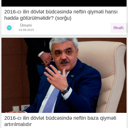
2016-cı ilin dövlət büdcəsində neftin qiyməti hansı
həddə götürülməlidir? (sorğu)
Ümumi
Ətraflı
14.09.2015
2016-cı ilin dövlət büdcəsində neftin baza qiyməti
artırılmalıdır