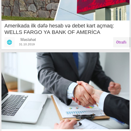
Amerikada ilk dəfə hesab və debet kart açmaq:
WELLS FARGO YA BANK OF AMERİCA
Məsləhət
Ətraflı
31.10.2019