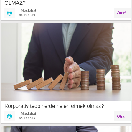
OLMAZ?
Məsləhət
Ətraflı
06.12.2019
Korporativ tədbirlərdə nələri etmək olmaz?
Məsləhət
Ətraflı
05.12.2019