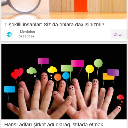
T-şəkilli insanlar: Siz də onlara daxilsinizmi?
Məsləhət
Ətraflı
09.12.2019
Hansı adları şirkət adı olaraq istifadə etmək