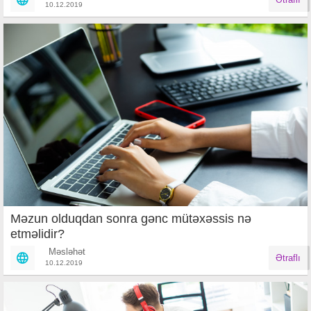
10.12.2019
Məzun olduqdan sonra gənc mütəxəssis nə
etməlidir?
Məsləhət
Ətraflı
10.12.2019