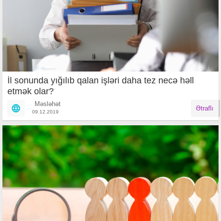
İl sonunda yığılıb qalan işləri daha tez necə həll
etmək olar?
Məsləhət
Ətraflı
09.12.2019