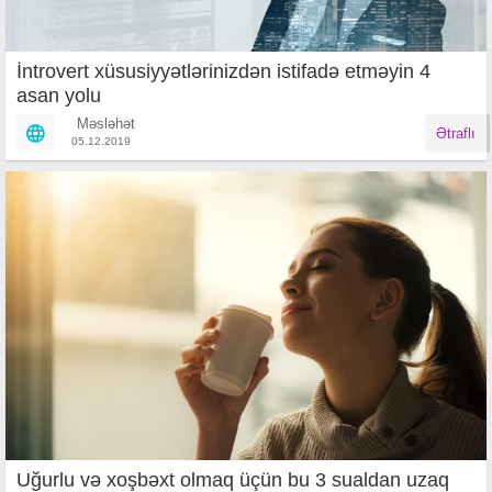
İntrovert xüsusiyyətlərinizdən istifadə etməyin 4
asan yolu
Məsləhət
Ətraflı
05.12.2019
Uğurlu və xoşbəxt olmaq üçün bu 3 sualdan uzaq