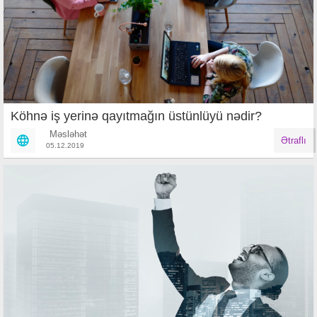
Köhnə iş yerinə qayıtmağın üstünlüyü nədir?
Məsləhət
Ətraflı
05.12.2019