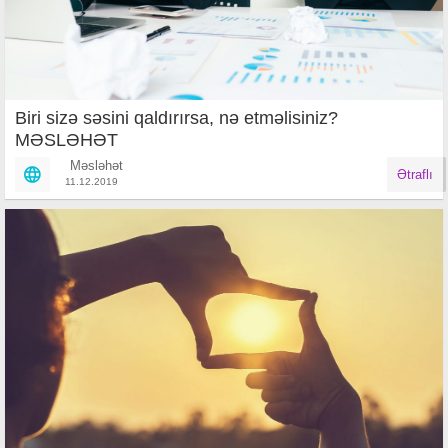
Biri sizə səsini qaldırırsa, nə etməlisiniz?
MƏSLƏHƏT
Məsləhət
Ətraflı
11.12.2019