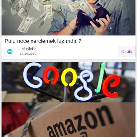
Pulu necə xərcləmək lazımdır ?
Məsləhət
Ətraflı
15.10.2019