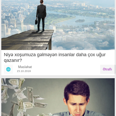
Niyə xoşumuza gəlməyən insanlar daha çox uğur
qazanır?
Məsləhət
Ətraflı
15.10.2019