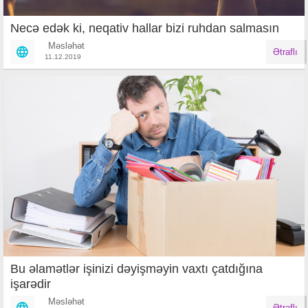
Necə edək ki, neqativ hallar bizi ruhdan salmasın
Məsləhət
Ətraflı
11.12.2019
Bu əlamətlər işinizi dəyişməyin vaxtı çatdığına
işarədir
Məsləhət
Ətraflı