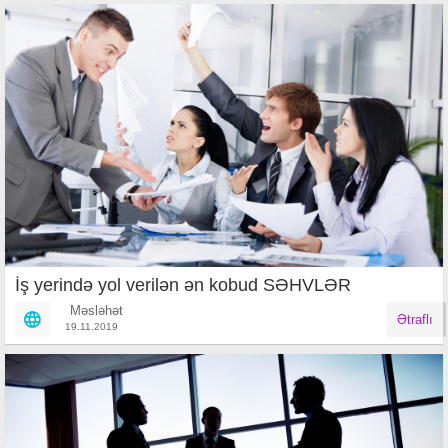
İş yerində yol verilən ən kobud SƏHVLƏR
Məsləhət
Ətraflı
19.11.2019