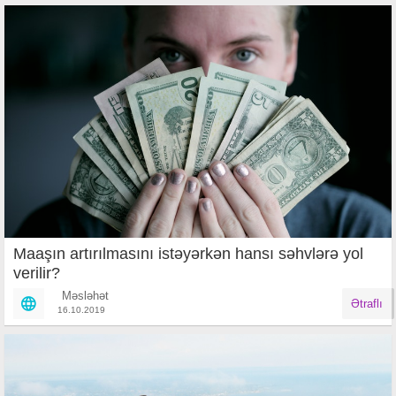
Maaşın artırılmasını istəyərkən hansı səhvlərə yol
verilir?
Məsləhət
Ətraflı
16.10.2019