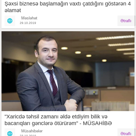
Şəxsi biznesə başlamağın vaxtı çatdığını göstərən 4
əlamət
Məsləhət
Ətraflı
29.10.2019
"Xaricdə təhsil zamanı əldə etdiyim bilik və
bacarıqları gənclərə ötürürəm" - MÜSAHİBƏ
Müsahibələr
Ətraflı
23.10.2019