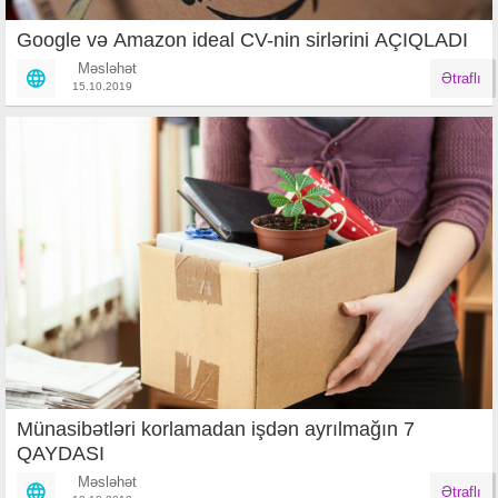
Google və Amazon ideal CV-nin sirlərini AÇIQLADI
Məsləhət
Ətraflı
15.10.2019
Münasibətləri korlamadan işdən ayrılmağın 7
QAYDASI
Məsləhət
Ətraflı