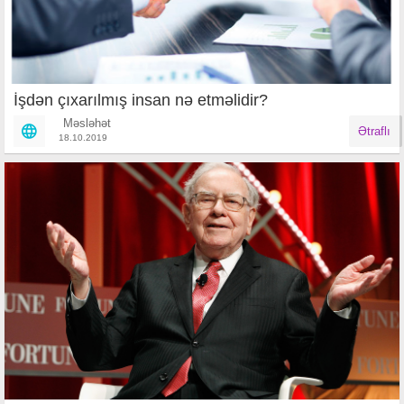
İşdən çıxarılmış insan nə etməlidir?
Məsləhət
Ətraflı
18.10.2019