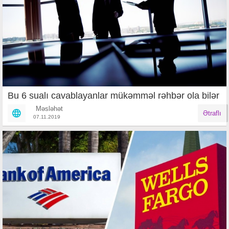
Bu 6 sualı cavablayanlar mükəmməl rəhbər ola bilər
Məsləhət
Ətraflı
07.11.2019