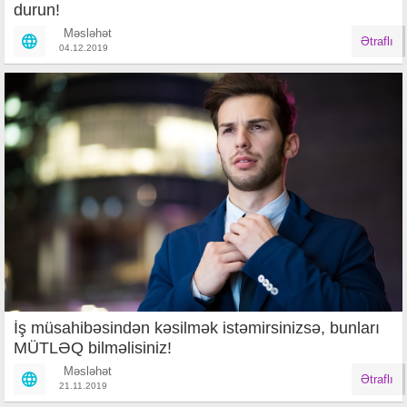
durun!
Məsləhət
Ətraflı
04.12.2019
İş müsahibəsindən kəsilmək istəmirsinizsə, bunları
MÜTLƏQ bilməlisiniz!
Məsləhət
Ətraflı
21.11.2019