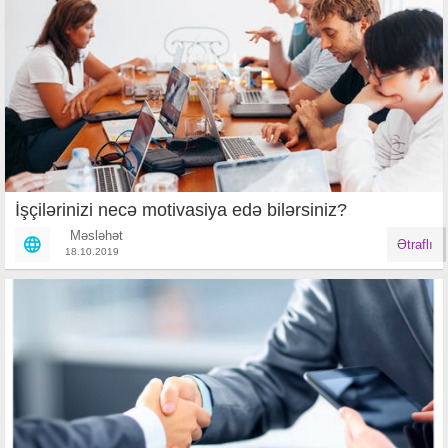
İşçilərinizi necə motivasiya edə bilərsiniz?
Məsləhət
Ətraflı
18.10.2019