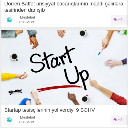
Uorren Baffet ünsiyyət bacarıqlarının maddi gəlirlərə
təsirindən danışıb
Məsləhət
Ətraflı
17.10.2019
Startap təsisçilərinin yol verdiyi 9 SƏHV
Məsləhət
Ətraflı
17.10.2019