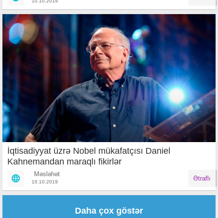
10.10.2019
İqtisadiyyat üzrə Nobel mükafatçısı Daniel
Kahnemandan maraqlı fikirlər
Məsləhət
Ətraflı
10.10.2019
Səhifələr
Daha çox göstər