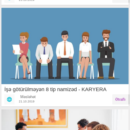
İşə götürülməyən 8 tip namizəd - KARYERA
Məsləhət
Ətraflı
21.10.2019