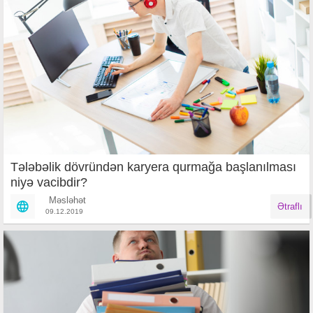
Tələbəlik dövründən karyera qurmağa başlanılması
niyə vacibdir?
Məsləhət
Ətraflı
09.12.2019