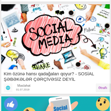
Kim özünə hansı qadağaları qoyur? - SOSİAL
ŞƏBƏKƏLƏR ÇƏRÇİVƏSİZ DEYİL
Məsləhət
Ətraflı
01.07.2019