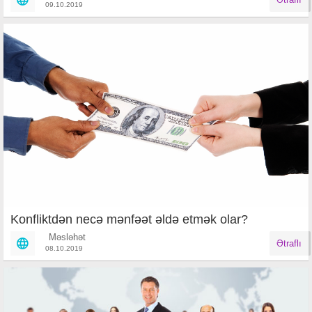
09.10.2019
Konfliktdən necə mənfəət əldə etmək olar?
Məsləhət
Ətraflı
08.10.2019