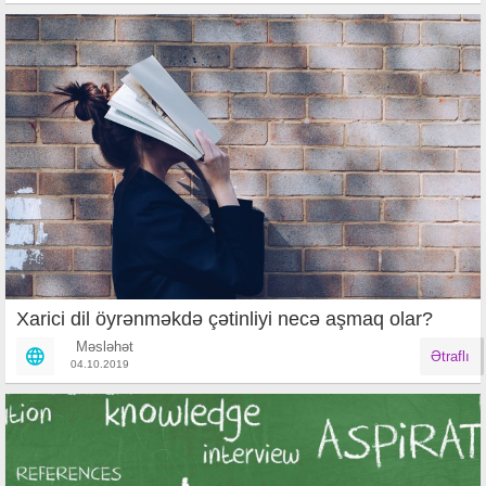
Xarici dil öyrənməkdə çətinliyi necə aşmaq olar?
Məsləhət
Ətraflı
04.10.2019