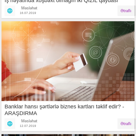
İş həyatında xoşbəxt olmağın iki QIZIL qaydası
Məsləhət
Ətraflı
16.07.2019
Banklar hansı şərtlərlə biznes kartları təklif edir? -
ARAŞDIRMA
Məsləhət
Ətraflı
12.07.2019