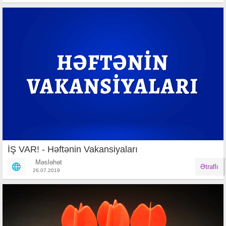
İŞ VAR! - Həftənin Vakansiyaları
Məsləhət
Ətraflı
26.07.2019