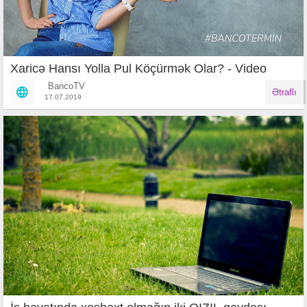
Xaricə Hansı Yolla Pul Köçürmək Olar? - Video
BancoTV
Ətraflı
17.07.2019