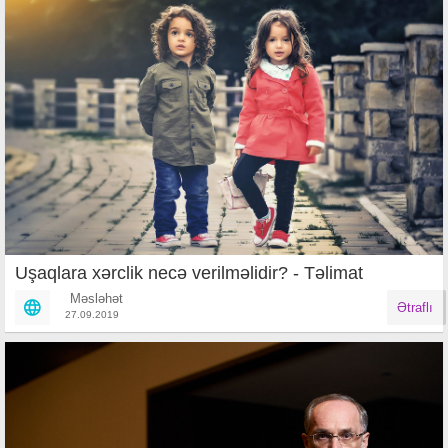
Uşaqlara xərclik necə verilməlidir? - Təlimat
Məsləhət
Ətraflı
27.09.2019