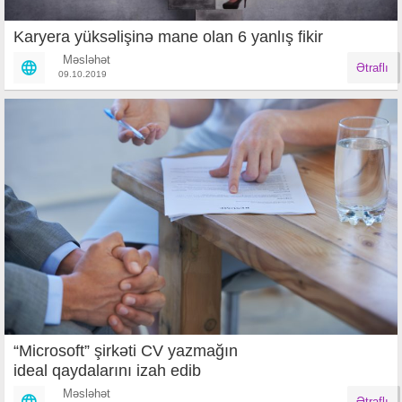
Karyera yüksəlişinə mane olan 6 yanlış fikir
Məsləhət
Ətraflı
09.10.2019
“Microsoft” şirkəti CV yazmağın
ideal qaydalarını izah edib
Məsləhət
Ətraflı