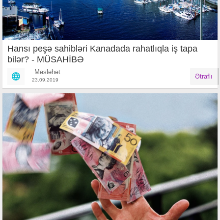
Hansı peşə sahibləri Kanadada rahatlıqla iş tapa
bilər? - MÜSAHİBƏ
Məsləhət
Ətraflı
23.09.2019