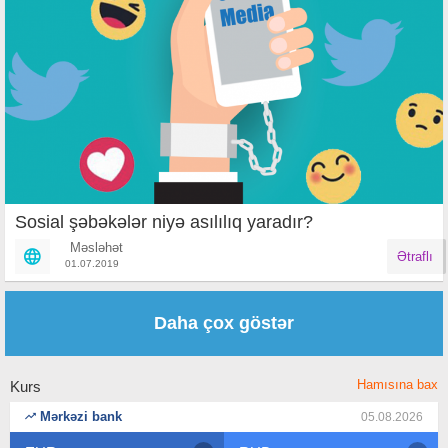
Sosial şəbəkələr niyə asılılıq yaradır?
Məsləhət
Ətraflı
01.07.2019
Səhifələr
Daha çox göstər
Hamısına bax
Kurs
Mərkəzi bank
05.08.2026