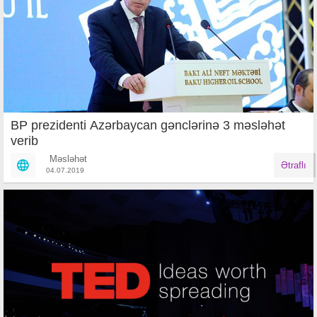
BP prezidenti Azərbaycan gənclərinə 3 məsləhət
verib
Məsləhət
Ətraflı
04.07.2019