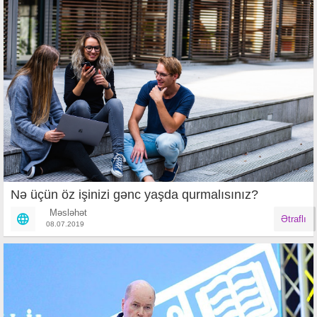
Nə üçün öz işinizi gənc yaşda qurmalısınız?
Məsləhət
Ətraflı
08.07.2019