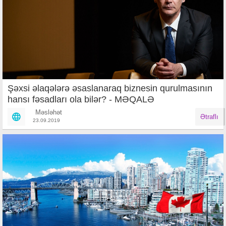
Şəxsi əlaqələrə əsaslanaraq biznesin qurulmasının
hansı fəsadları ola bilər? - MƏQALƏ
Məsləhət
Ətraflı
23.09.2019