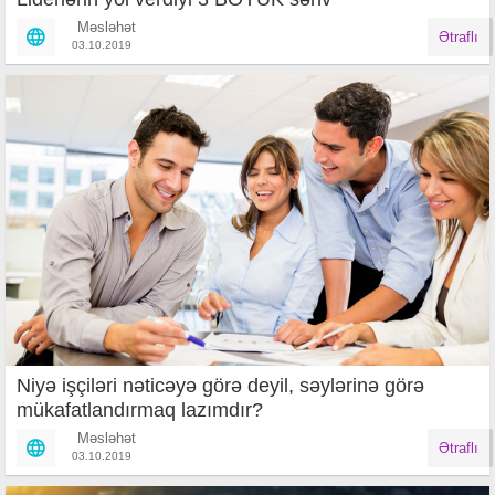
Məsləhət
Ətraflı
03.10.2019
Niyə işçiləri nəticəyə görə deyil, səylərinə görə
mükafatlandırmaq lazımdır?
Məsləhət
Ətraflı
03.10.2019