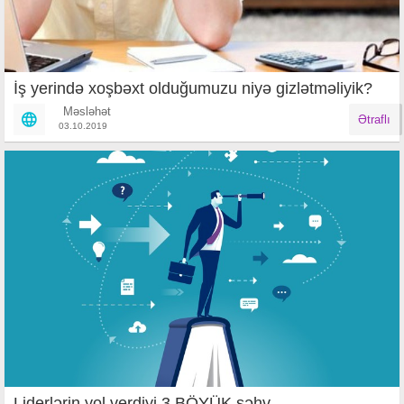
İş yerində xoşbəxt olduğumuzu niyə gizlətməliyik?
Məsləhət
Ətraflı
03.10.2019
Liderlərin yol verdiyi 3 BÖYÜK səhv