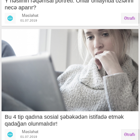
Y nəslinin rəqəmsal portreti: Onlar onlaynda özlərini
necə aparır?
Məsləhət
Ətraflı
01.07.2019
Bu 4 tip qadına sosial şəbəkədən istifadə etmək
qadağan olunmalıdır!
Məsləhət
Ətraflı
01.07.2019