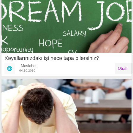
Xəyallarınızdakı işi necə tapa bilərsiniz?
Məsləhət
Ətraflı
04.10.2019