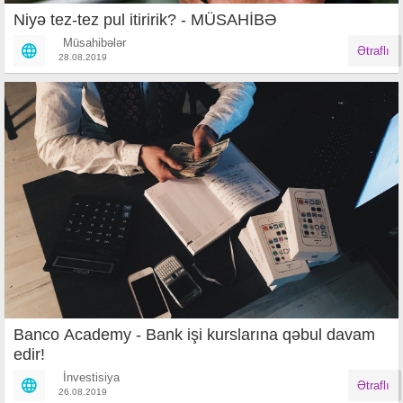
Niyə tez-tez pul itiririk? - MÜSAHİBƏ
Müsahibələr
Ətraflı
28.08.2019
Banco Academy - Bank işi kurslarına qəbul davam
edir!
İnvestisiya
Ətraflı
26.08.2019