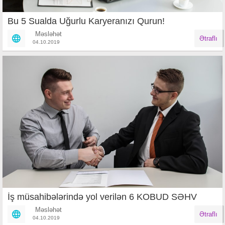
Bu 5 Sualda Uğurlu Karyeranızı Qurun!
Məsləhət
Ətraflı
04.10.2019
İş müsahibələrində yol verilən 6 KOBUD SƏHV
Məsləhət
Ətraflı
04.10.2019