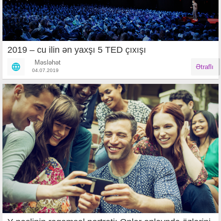
2019 – cu ilin ən yaxşı 5 TED çıxışı
Məsləhət
Ətraflı
04.07.2019