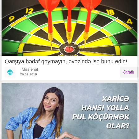
Qarşıya hədəf qoymayın, əvəzində isə bunu edin!
Məsləhət
Ətraflı
26.07.2019