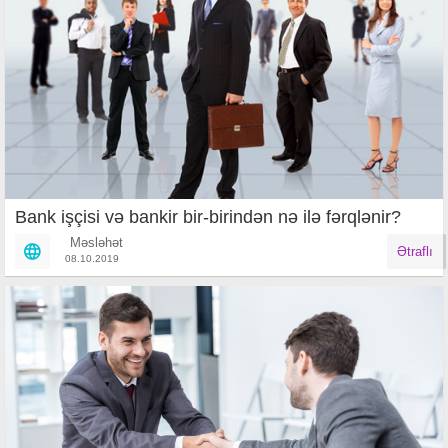
Bank işçisi və bankir bir-birindən nə ilə fərqlənir?
Məsləhət
Ətraflı
08.10.2019