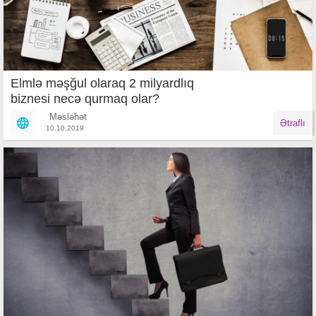
Elmlə məşğul olaraq 2 milyardlıq
biznesi necə qurmaq olar?
Məsləhət
Ətraflı
10.10.2019