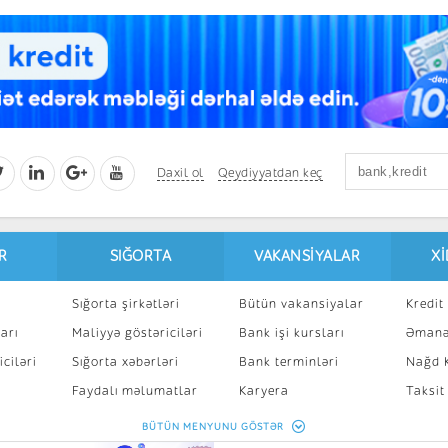
Daxil ol
Qeydiyyatdan keç
R
SIĞORTA
VAKANSIYALAR
X
Sığorta şirkətləri
Bütün vakansiyalar
Kredit 
arı
Maliyyə göstəriciləri
Bank işi kursları
Əmanə
ciləri
Sığorta xəbərləri
Bank terminləri
Nağd K
8
Faydalı məlumatlar
Karyera
Taksit
Sığorta kalkulyatoru
Peşakar inkişaf
İpotek
BÜTÜN MENYUNU GÖSTƏR