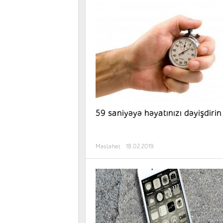
59 saniyəyə həyatınızı dəyişdirin
Məsləhət
18.02.2019