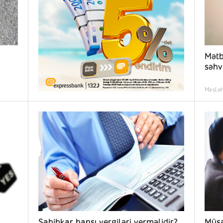
Mətb
səhv
Məslə
Sahibkar hansı vergiləri verməlidir?
Müsa