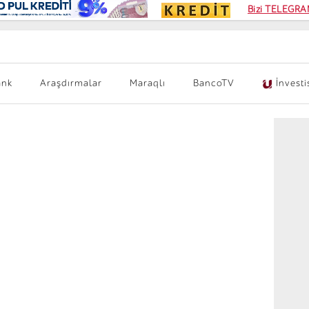
Kampa
Bizi TELEGRAM
Kart si
ank
Araşdırmalar
Maraqlı
BancoTV
İnvesti