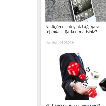
Nə üçün displeyinizi ağ-qara
rejimdə istifadə etməlisiniz?
Məsləhət
08.02.2019
Siz hansı oyunu oynayırsınız?