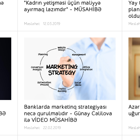
nə
"Kadrın yetişməsi üçün maliyyə
Yay 
ayırmaq lazımdır" - MÜSAHİBƏ
plan
oldu
Məsləhət
12.03.2019
Məslə
Banklarda marketinq strategiyası
Azər
İBƏ
necə qurulmalıdır - Günay Cəlilova
uğur
ilə VİDEO MÜSAHİBƏ
Məsləhət
22.02.2019
Məslə