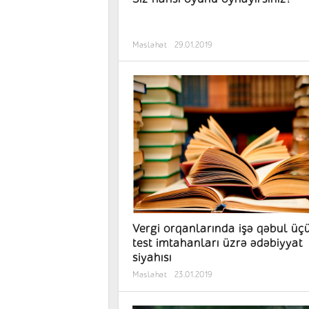
Məsləhət
29.01.2019
Vergi orqanlarında işə qəbul üç
test imtahanları üzrə ədəbiyyat
siyahısı
Məsləhət
23.01.2019