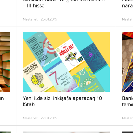
- III hissə
nara
Məsləhət
26.01.2019
Məslə
ün
Yeni ildə sizi inkişafa aparacaq 10
Bank
Kitab
təmi
Məsləhət
22.01.2019
Məslə