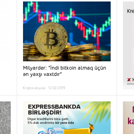
Milyarder: "İndi bitkoin almaq üçün
ən yaxşı vaxtdır"
Kriptovalyuta
12.02.2019