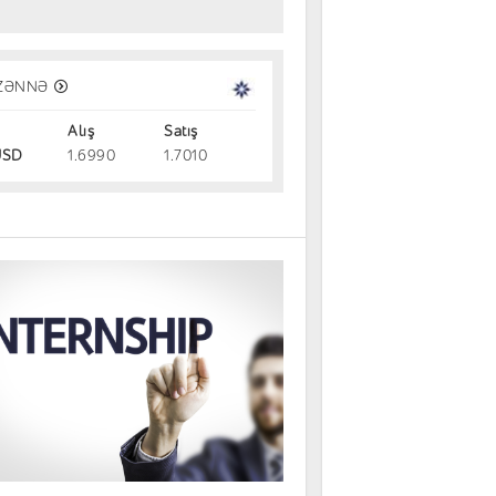
ZƏNNƏ
Alış
Satış
SD
1.6990
1.7010