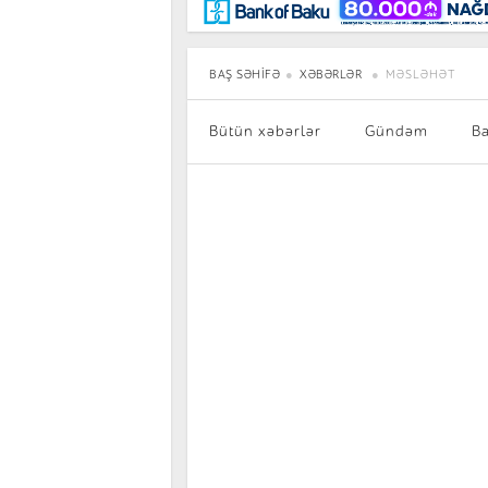
Maraqlı
BancoTV
Müsahibə
BAŞ SƏHIFƏ
XƏBƏRLƏR
MƏSLƏHƏT
Bütün xəbərlər
Gündəm
B