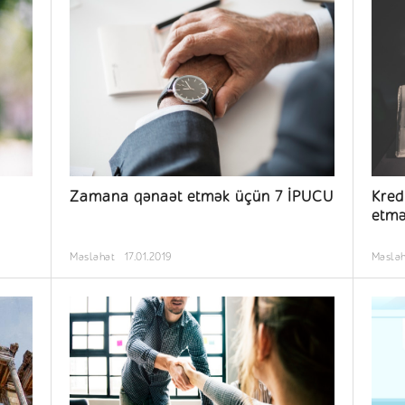
Zamana qənaət etmək üçün 7 İPUCU
Kred
etmə
Məsləhət
17.01.2019
Məslə