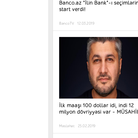
Banco.az "İlin Bank"-ı seçimləri
start verdi!
BancoTV
12.03.2019
İlk maaşı 100 dollar idi, indi 12
milyon dövriyyəsi var - MÜSAH
Məsləhət
25.02.2019