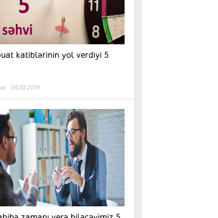
uat katiblərinin yol verdiyi 5
hət
06.02.2019
hibə zamanı verə biləcəyimiz 5