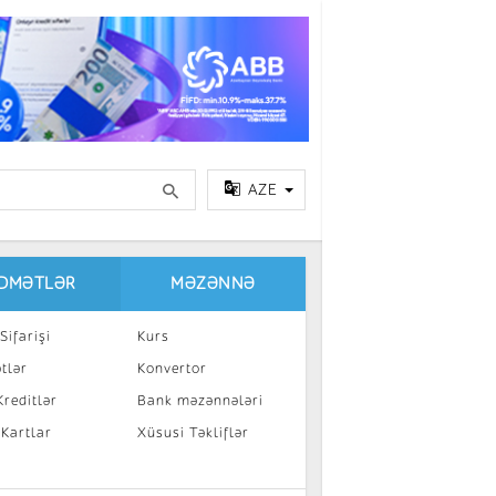
AZE
IDMƏTLƏR
MƏZƏNNƏ
Sifarişi
Kurs
tlər
Konvertor
reditlər
Bank məzənnələri
 Kartlar
Xüsusi Təkliflər
a