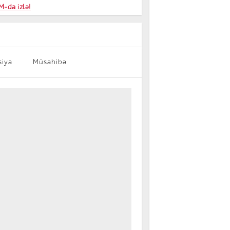
niyalar
-da izlə!
farişi
siya
Müsahibə