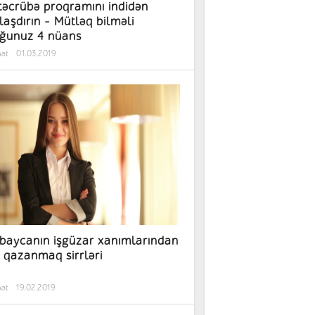
təcrübə proqramını indidən
laşdırın – Mütləq bilməli
ğunuz 4 nüans
hət
01.03.2019
baycanın işgüzar xanımlarından
 qazanmaq sirrləri
hət
19.02.2019