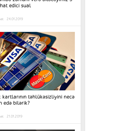
hat edici sual
hət
24.01.2019
 kartlarının təhlükəsizliyini necə
n edə bilərik?
hət
21.01.2019