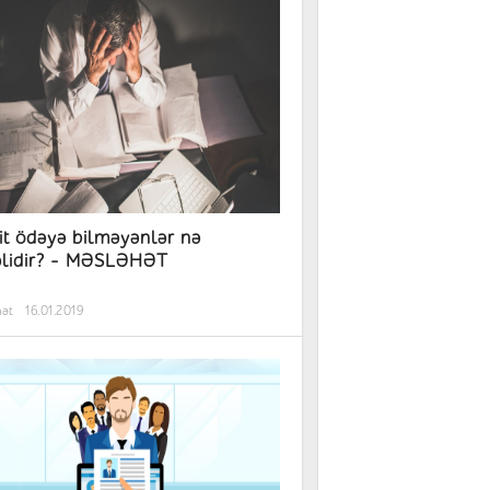
it ödəyə bilməyənlər nə
lidir? - MƏSLƏHƏT
hət
16.01.2019