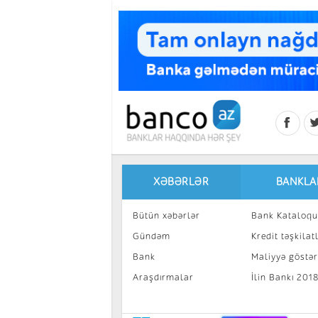
Skip to main content
XƏBƏRLƏR
BANKLA
Bütün xəbərlər
Bank Kataloqu
Gündəm
Kredit təşkilatl
Bank
Maliyyə göstəri
Araşdırmalar
İlin Bankı 201
İnvestisiya