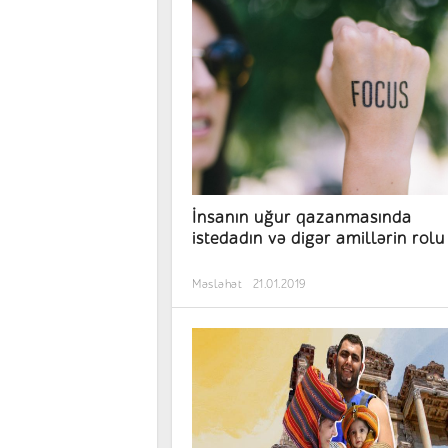
İnsanın uğur qazanmasında
istedadın və digər amillərin rolu
Məsləhət
21.01.2019