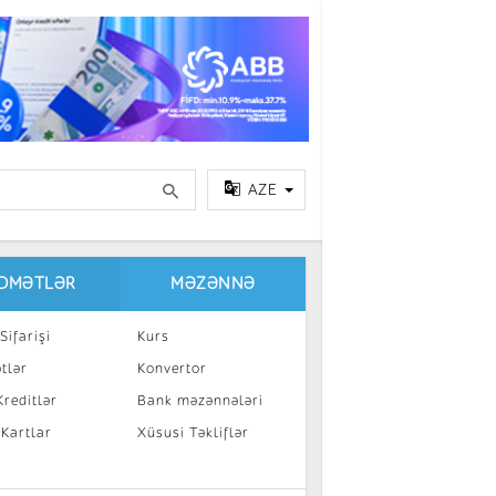
AZE
IDMƏTLƏR
MƏZƏNNƏ
Sifarişi
Kurs
tlər
Konvertor
reditlər
Bank məzənnələri
 Kartlar
Xüsusi Təkliflər
a