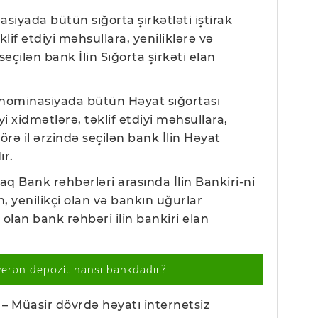
iyada bütün sığorta şirkətləti iştirak
klif etdiyi məhsullara, yeniliklərə və
seçilən bank İlin Sığorta şirkəti elan
nominasiyada bütün Həyat sığortası
iyi xidmətlərə, təklif etdiyi məhsullara,
örə il ərzində seçilən bank İlin Həyat
ır.
raq Bank rəhbərləri arasında İlin Bankiri-ni
, yenilikçi olan və bankın uğurlar
lan bank rəhbəri ilin bankiri elan
verən depozit hansı bankdadır?
– Müasir dövrdə həyatı internetsiz