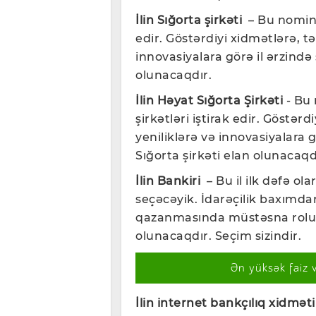
İlin Sığorta şirkəti
– Bu nominas
edir. Göstərdiyi xidmətlərə, tə
innovasiyalara görə il ərzində 
olunacaqdır.
İlin Həyat Sığorta Şirkəti
- Bu 
şirkətləri iştirak edir. Göstərd
yeniliklərə və innovasiyalara g
Sığorta şirkəti elan olunacaqd
İlin Bankiri
– Bu il ilk dəfə ola
seçəcəyik. İdarəçilik baxımdan
qazanmasında müstəsna rolu o
olunacaqdır. Seçim sizindir.
Ən yüksək faiz 
İlin internet bankçılıq xidməti