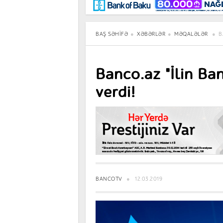
Maraqlı
BancoTV
Müsahibə
BAŞ SƏHIFƏ
XƏBƏRLƏR
MƏQALƏLƏR
B
Banco.az "İlin Ban
verdi!
BANCOTV
12.03.2019