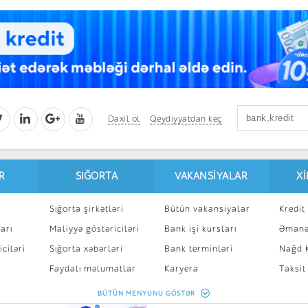
Daxil ol
Qeydiyyatdan keç
R
SIĞORTA
VAKANSIYALAR
X
Sığorta şirkətləri
Bütün vakansiyalar
Kredit 
arı
Maliyyə göstəriciləri
Bank işi kursları
Əmanə
ciləri
Sığorta xəbərləri
Bank terminləri
Nağd K
8
Faydalı məlumatlar
Karyera
Taksit
Sığorta kalkulyatoru
Peşakar inkişaf
İpotek
BÜTÜN MENYUNU GÖSTƏR