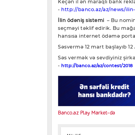
Keçən il ən maraqlı bank rekla
-
http://banco.az/az/news/ilin
İlin ödəniş sistemi
– Bu nomina
seçməyi təklif edirik. Bu mağ
hansısa internet ödəmə portalı
Səsvermə 12 mart başlayıb 12 
Səs vermək və sevdiyiniz şirk
-
http://banco.az/az/contest/2018
Banco.az Play Market-də