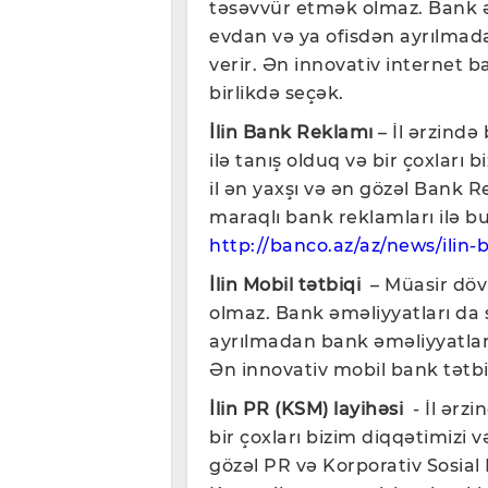
təsəvvür etmək olmaz. Bank əmə
evdan və ya ofisdən ayrılma
verir. Ən innovativ internet 
birlikdə seçək.
İlin Bank Reklamı
– İl ərzində 
ilə tanış olduq və bir çoxları 
il ən yaxşı və ən gözəl Bank R
maraqlı bank reklamları ilə bur
http://banco.az/az/news/ilin-
İlin Mobil tətbiqi
– Müasir döv
olmaz. Bank əməliyyatları da s
ayrılmadan bank əməliyyatlar
Ən innovativ mobil bank tətbi
İlin PR (KSM) layihəsi
- İl ərzin
bir çoxları bizim diqqətimizi v
gözəl PR və Korporativ Sosial 