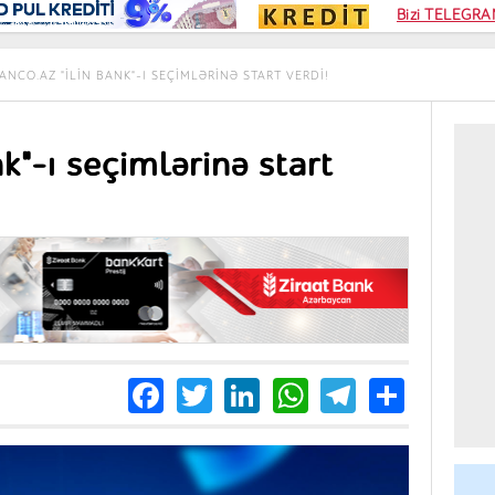
Kampa
Bizi TELEGRAM
Kart si
ANCO.AZ "İLIN BANK"-I SEÇIMLƏRINƏ START VERDI!
k"-ı seçimlərinə start
Facebook
Twitter
LinkedIn
WhatsApp
Telegra
Share