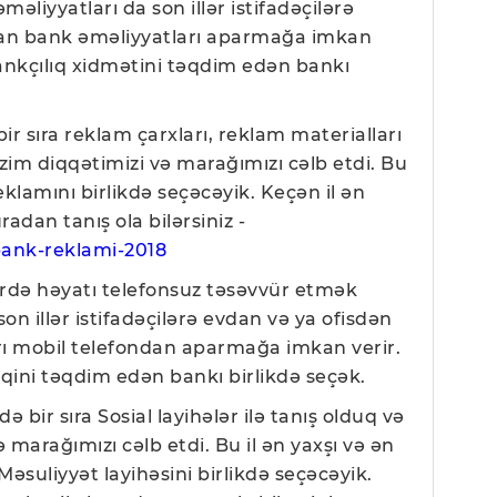
liyyatları da son illər istifadəçilərə
dan bank əməliyyatları aparmağa imkan
bankçılıq xidmətini təqdim edən bankı
bir sıra reklam çarxları, reklam materialları
bizim diqqətimizi və marağımızı cəlb etdi. Bu
eklamını birlikdə seçəcəyik. Keçən il ən
adan tanış ola bilərsiniz -
bank-reklami-2018
rdə həyatı telefonsuz təsəvvür etmək
on illər istifadəçilərə evdan və ya ofisdən
ı mobil telefondan aparmağa imkan verir.
qini təqdim edən bankı birlikdə seçək.
də bir sıra Sosial layihələr ilə tanış olduq və
ə marağımızı cəlb etdi. Bu il ən yaxşı və ən
Məsuliyyət layihəsini birlikdə seçəcəyik.