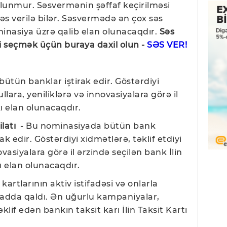
unmur. Səsvermənin şəffaf keçirilməsi
səs verilə bilər. Səsvermədə ən çox səs
minasiya üzrə qalib elan olunacaqdır.
Səs
ri seçmək üçün buraya daxil olun -
SƏS VER!
tün banklar iştirak edir. Göstərdiyi
llara, yeniliklərə və innovasiyalara görə il
ı elan olunacaqdır.
latı
- Bu nominasiyada bütün bank
ak edir. Göstərdiyi xidmətlərə, təklif etdiyi
vasiyalara görə il ərzində seçilən bank İlin
 elan olunacaqdır.
 kartlarının aktiv istifadəsi və onlarla
yadda qaldı. Ən uğurlu kampaniyalar,
əklif edən bankın taksit karı İlin Taksit Kartı