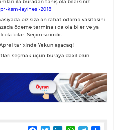
mları ilə buradan tanış ola bilərsiniz
-pr-ksm-layihesi-2018
siyada biz sizə ən rahat ödəmə vasitəsini
azada ödəmə terminalı da ola bilər və ya
 ola bilər. Seçim sizindir.
Aprel tarixində Yekunlaşacaq!
ətləri seçmək üçün buraya daxil olun
Facebook
Twitter
LinkedIn
WhatsApp
Telegram
Share