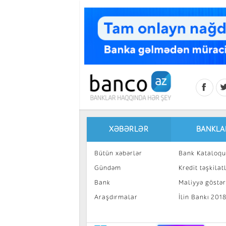
Skip to main content
XƏBƏRLƏR
BANKLA
Bütün xəbərlər
Bank Kataloqu
Gündəm
Kredit təşkilatl
Bank
Maliyyə göstəri
Araşdırmalar
İlin Bankı 201
İnvestisiya