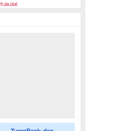
niyalar
-da izlə!
farişi
m