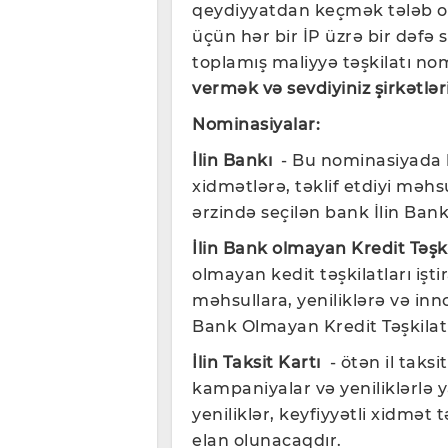
qeydiyyatdan keçmək tələb ol
üçün hər bir İP üzrə bir dəfə 
toplamış maliyyə təşkilatı no
vermək və sevdiyiniz şirkətlə
Nominasiyalar:
İlin Bankı
- Bu nominasiyada bü
xidmətlərə, təklif etdiyi məhsu
ərzində seçilən bank İlin Bank
İlin Bank olmayan Kredit Təşki
olmayan kedit təşkilatları iştir
məhsullara, yeniliklərə və inno
Bank Olmayan Kredit Təşkilatı
İlin Taksit Kartı
- ötən il taksit
kampaniyalar və yeniliklərlə 
yeniliklər, keyfiyyətli xidmət t
elan olunacaqdır.