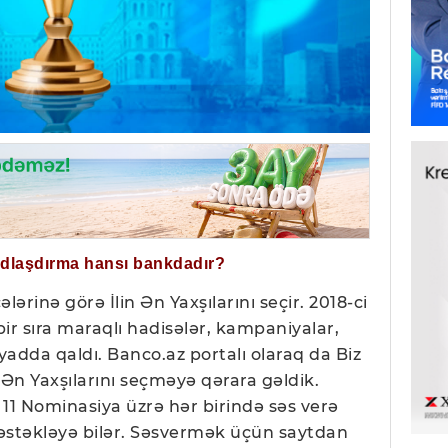
ğdlaşdırma hansı bankdadır?
cələrinə görə İlin Ən Yaxşılarını seçir. 2018-ci
ir sıra maraqlı hadisələr, kampaniyalar,
ə yadda qaldı. Banco.az portalı olaraq da Biz
 Ən Yaxşılarını seçməyə qərara gəldik.
i 11 Nominasiya üzrə hər birində səs verə
 dəstəkləyə bilər. Səsvermək üçün saytdan