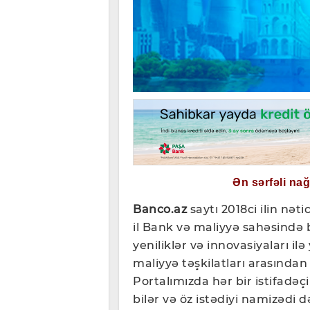
Ən sərfəli na
Banco.az
saytı 2018ci ilin nəti
il Bank və maliyyə sahəsində b
yeniliklər və innovasiyaları il
maliyyə təşkilatları arasından
Portalımızda hər bir istifadəç
bilər və öz istədiyi namizədi