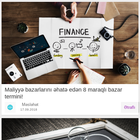
Maliyyə bazarlarını əhatə edən 8 maraqlı bazar
termini!
Məsləhət
Ətraflı
17.09.2018