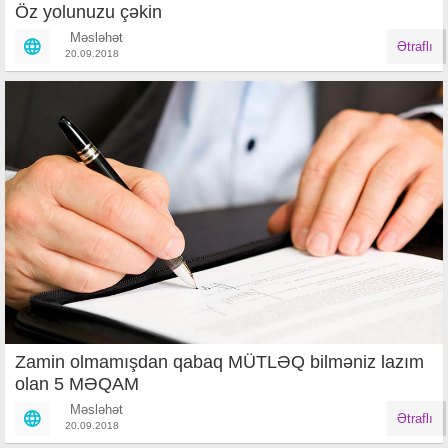
Öz yolunuzu çəkin
Məsləhət
Ətraflı
20.09.2018
Zamin olmamışdan qabaq MÜTLƏQ bilməniz lazım
olan 5 MƏQAM
Məsləhət
Ətraflı
20.09.2018