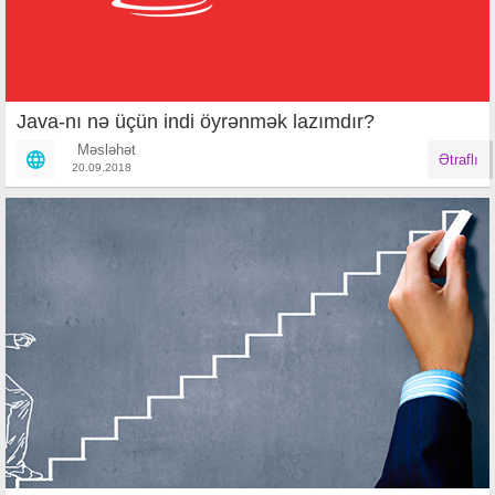
Java-nı nə üçün indi öyrənmək lazımdır?
Məsləhət
Ətraflı
20.09.2018