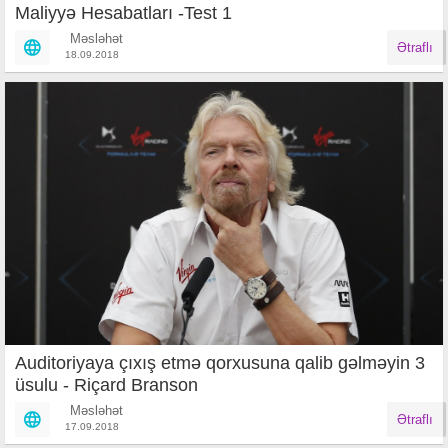
Maliyyə Hesabatları -Test 1
Məsləhət
Ətraflı
18.09.2018
Auditoriyaya çıxış etmə qorxusuna qalib gəlməyin 3
üsulu - Riçard Branson
Məsləhət
Ətraflı
17.09.2018