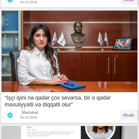
04.10.2018
“İşçi işini nə qədər çox sevərsə, bir o qədər
məsuliyyətli və diqqətli olur”
Məsləhət
Ətraflı
02.10.2018