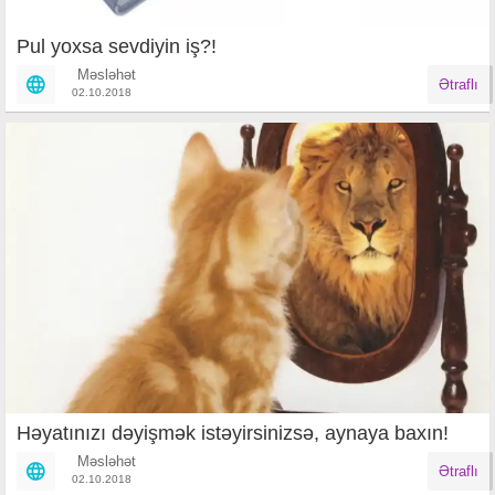
Pul yoxsa sevdiyin iş?!
Məsləhət
Ətraflı
02.10.2018
Həyatınızı dəyişmək istəyirsinizsə, aynaya baxın!
Məsləhət
Ətraflı
02.10.2018