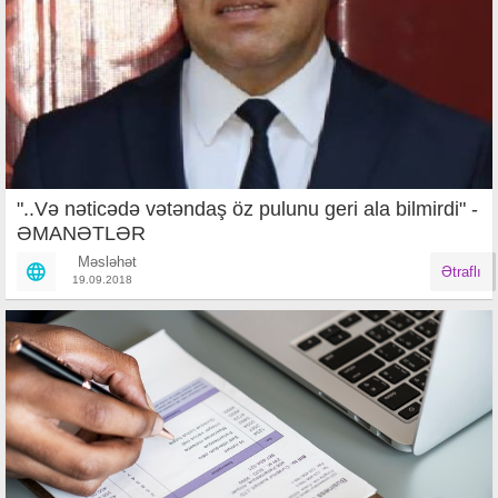
"..Və nəticədə vətəndaş öz pulunu geri ala bilmirdi" -
ƏMANƏTLƏR
Məsləhət
Ətraflı
19.09.2018