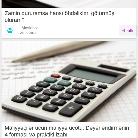
Zamin dururamsa hansı öhdəlikləri götürmüş
oluram?
Məsləhət
Ətraflı
28.09.2018
Maliyyəçilər üçün maliyyə uçotu: Dəyərləndirmənin
4 forması və praktiki izahı