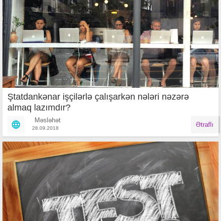
Ştatdankənar işçilərlə çalışarkən nələri nəzərə
almaq lazımdır?
Məsləhət
Ətraflı
28.09.2018