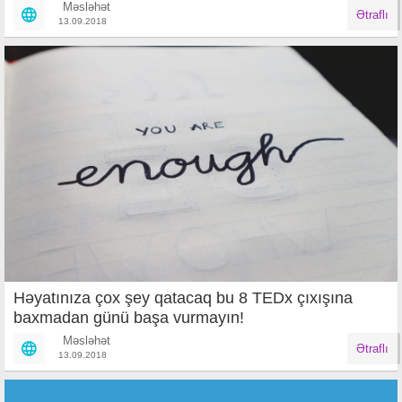
Məsləhət
Ətraflı
13.09.2018
Həyatınıza çox şey qatacaq bu 8 TEDx çıxışına
baxmadan günü başa vurmayın!
Məsləhət
Ətraflı
13.09.2018