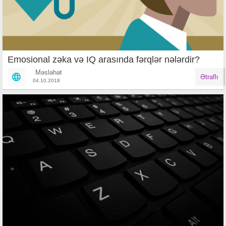
Emosional zəka və IQ arasında fərqlər nələrdir?
Məsləhət
Ətraflı
04.10.2018