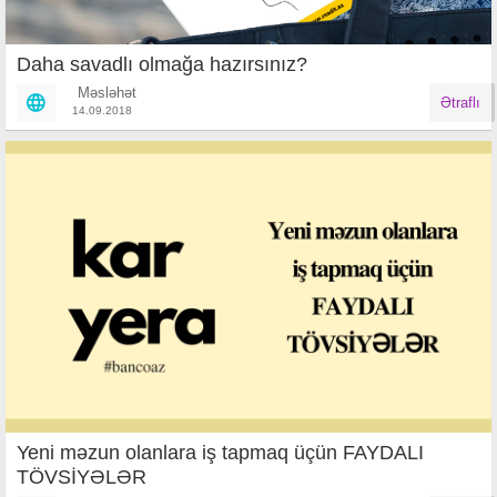
Daha savadlı olmağa hazırsınız?
Məsləhət
Ətraflı
14.09.2018
Yeni məzun olanlara iş tapmaq üçün FAYDALI
TÖVSİYƏLƏR