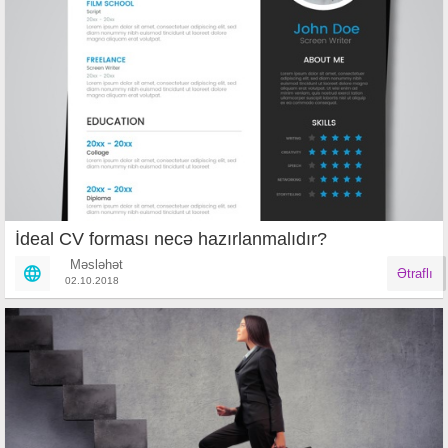
İdeal CV forması necə hazırlanmalıdır?
Məsləhət
Ətraflı
02.10.2018