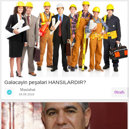
Gələcəyin peşələri HANSILARDIR?
Məsləhət
Ətraflı
19.09.2018