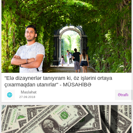
"Elə dizaynerlər tanıyıram ki, öz işlərini ortaya
çıxarmaqdan utanırlar" - MÜSAHİBƏ
Məsləhət
Ətraflı
27.09.2018