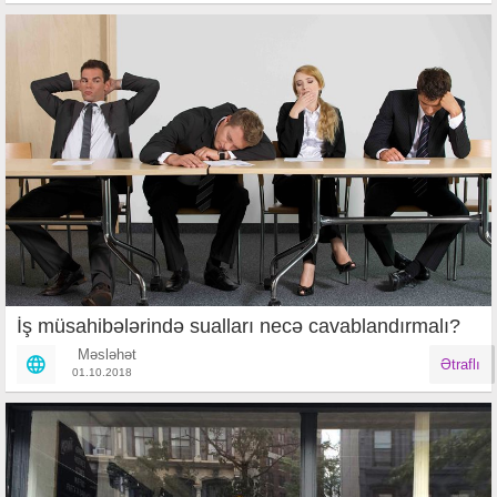
İş müsahibələrində sualları necə cavablandırmalı?
Məsləhət
Ətraflı
01.10.2018