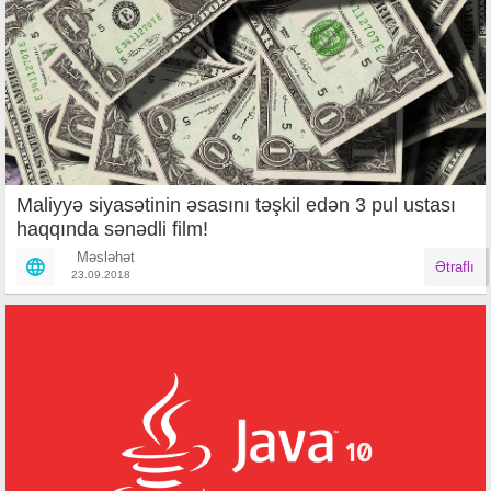
Maliyyə siyasətinin əsasını təşkil edən 3 pul ustası
haqqında sənədli film!
Məsləhət
Ətraflı
23.09.2018