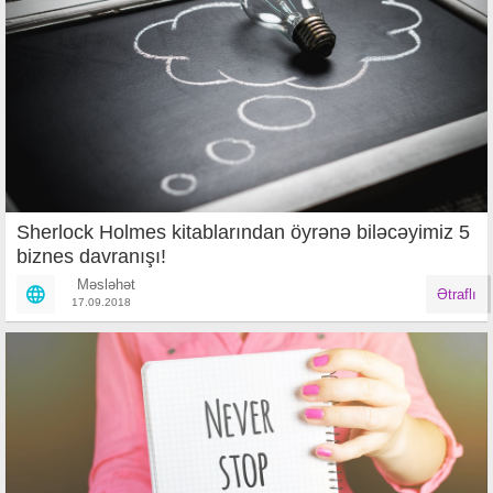
Sherlock Holmes kitablarından öyrənə biləcəyimiz 5
biznes davranışı!
Məsləhət
Ətraflı
17.09.2018