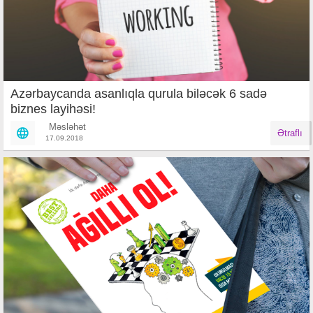
Azərbaycanda asanlıqla qurula biləcək 6 sadə
biznes layihəsi!
Məsləhət
Ətraflı
17.09.2018