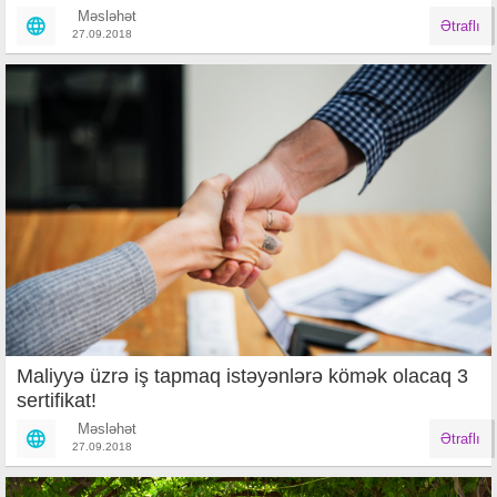
Məsləhət
Ətraflı
27.09.2018
Maliyyə üzrə iş tapmaq istəyənlərə kömək olacaq 3
sertifikat!
Məsləhət
Ətraflı
27.09.2018