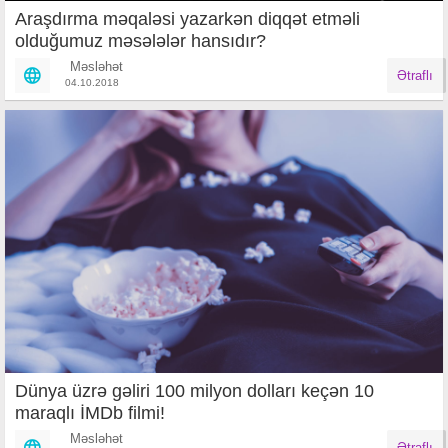
Araşdırma məqaləsi yazarkən diqqət etməli
olduğumuz məsələlər hansıdır?
Məsləhət
Ətraflı
04.10.2018
Dünya üzrə gəliri 100 milyon dolları keçən 10
maraqlı İMDb filmi!
Məsləhət
Ətraflı