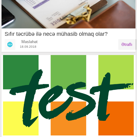
Sıfır təcrübə ilə necə mühasib olmaq olar?
Məsləhət
Ətraflı
18.09.2018