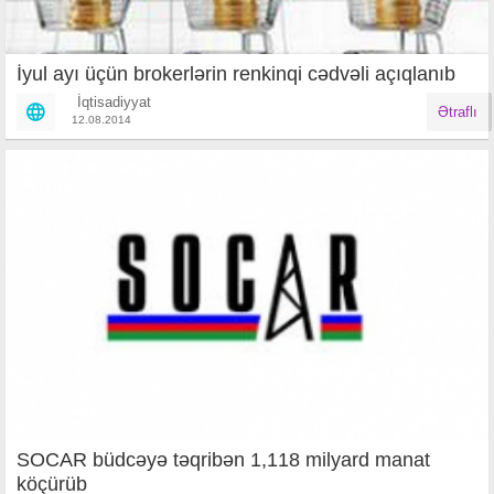
İyul ayı üçün brokerlərin renkinqi cədvəli açıqlanıb
İqtisadiyyat
Ətraflı
12.08.2014
SOCAR büdcəyə təqribən 1,118 milyard manat
köçürüb