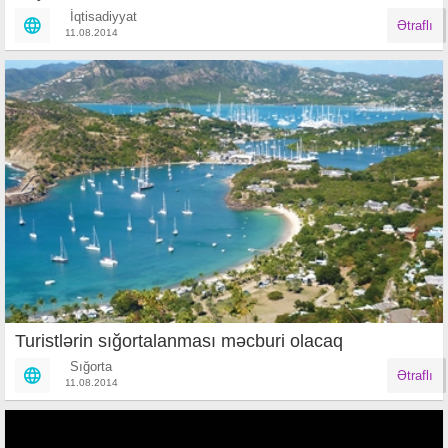
İqtisadiyyat
Ətraflı
11.08.2014
Turistlərin sığortalanması məcburi olacaq
Sığorta
Ətraflı
11.08.2014