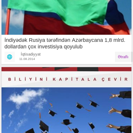
İndiyədək Rusiya tərəfindən Azərbaycana 1,8 mlrd.
dollardan çox investisiya qoyulub
İqtisadiyyat
Ətraflı
11.08.2014