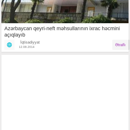
Azərbaycan qeyri-neft məhsullarının ixrac həcmini
açıqlayıb
İqtisadiyyat
Ətraflı
12.08.2014