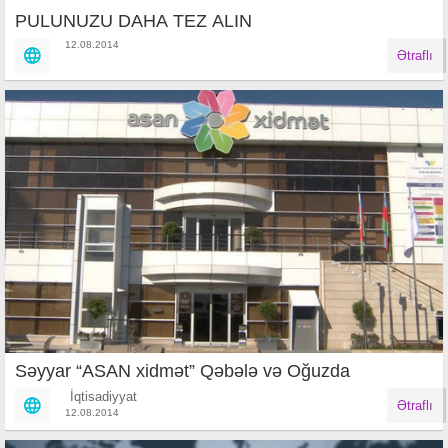
PULUNUZU DAHA TEZ ALIN
12.08.2014
Ətraflı
Səyyar “ASAN xidmət” Qəbələ və Oğuzda
İqtisadiyyat
Ətraflı
12.08.2014