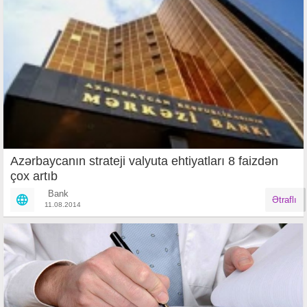
Azərbaycanın strateji valyuta ehtiyatları 8 faizdən
çox artıb
Bank
Ətraflı
11.08.2014