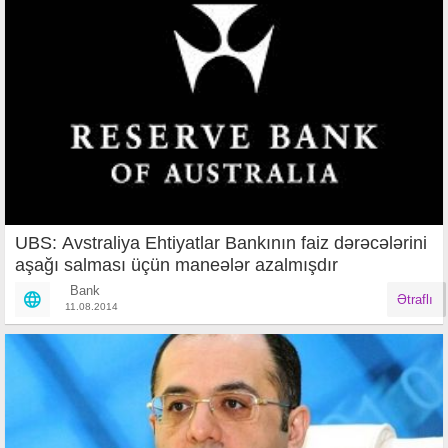
UBS: Avstraliya Ehtiyatlar Bankının faiz dərəcələrini
aşağı salması üçün maneələr azalmışdır
Bank
Ətraflı
11.08.2014