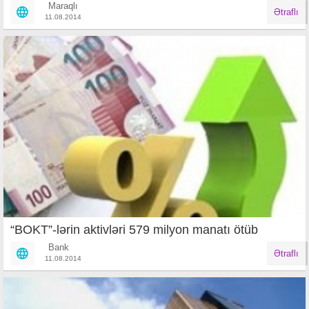
Maraqlı
Ətraflı
11.08.2014
“BOKT”-lərin aktivləri 579 milyon manatı ötüb
Bank
Ətraflı
11.08.2014