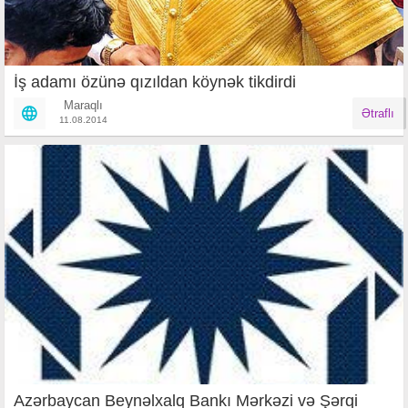
İş adamı özünə qızıldan köynək tikdirdi
Maraqlı
Ətraflı
11.08.2014
Azərbaycan Beynəlxalq Bankı Mərkəzi və Şərqi