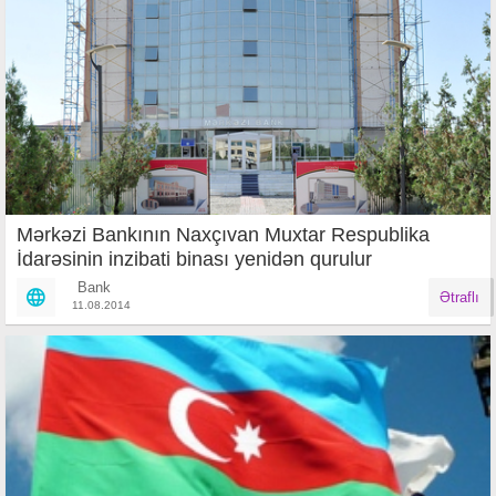
Mərkəzi Bankının Naxçıvan Muxtar Respublika
İdarəsinin inzibati binası yenidən qurulur
Bank
Ətraflı
11.08.2014