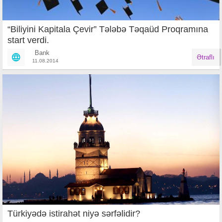
“Biliyini Kapitala Çevir” Tələbə Təqaüd Proqramına
start verdi.
Bank
Ətraflı
11.08.2014
Türkiyədə istirahət niyə sərfəlidir?