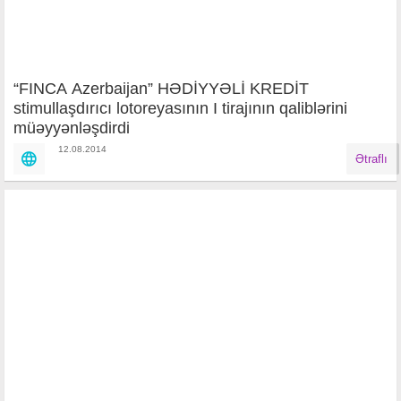
“FINCA Azerbaijan” HƏDİYYƏLİ KREDİT
stimullaşdırıcı lotoreyasının I tirajının qaliblərini
müəyyənləşdirdi
12.08.2014
Ətraflı