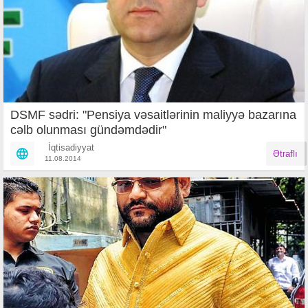
DSMF sədri: "Pensiya vəsaitlərinin maliyyə bazarına
cəlb olunması gündəmdədir"
İqtisadiyyat
Ətraflı
11.08.2014