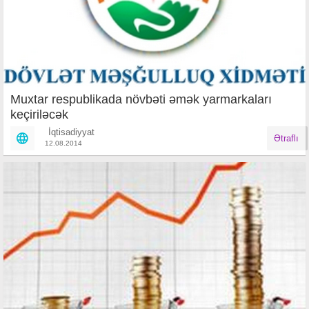
Muxtar respublikada növbəti əmək yarmarkaları
keçiriləcək
İqtisadiyyat
Ətraflı
12.08.2014