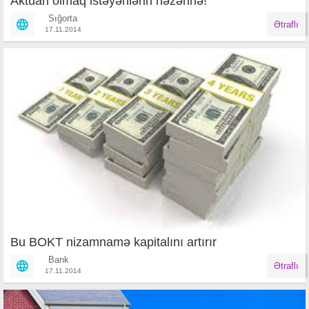
Aktuari olmaq istəyənlərin nəzərinə!
Sığorta
Ətraflı
17.11.2014
Bu BOKT nizamnamə kapitalını artırır
Bank
Ətraflı
17.11.2014