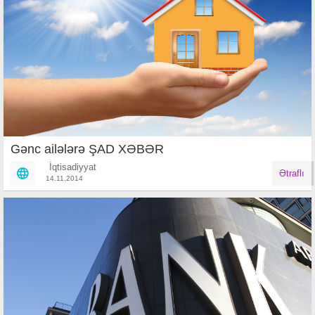
Gənc ailələrə ŞAD XƏBƏR
İqtisadiyyat
Ətraflı
14.11.2014