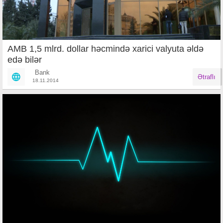
AMB 1,5 mlrd. dollar həcmində xarici valyuta əldə
edə bilər
Bank
Ətraflı
18.11.2014