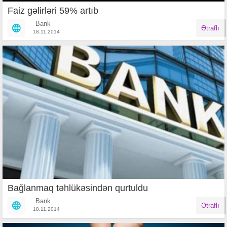
Faiz gəlirləri 59% artıb
Bank
Ətraflı
18.11.2014
Bağlanmaq təhlükəsindən qurtuldu
Bank
Ətraflı
18.11.2014