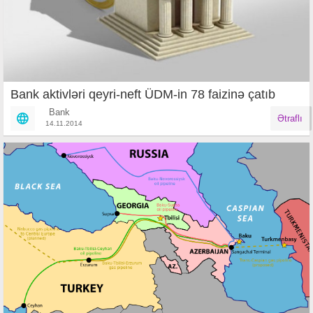
Bank aktivləri qeyri-neft ÜDM-in 78 faizinə çatıb
Bank
Ətraflı
14.11.2014