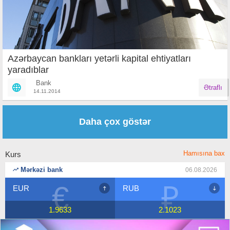
Azərbaycan bankları yetərli kapital ehtiyatları
yaradıblar
Bank
Ətraflı
14.11.2014
Səhifələr
Daha çox göstər
Hamısına bax
Kurs
Mərkəzi bank
06.08.2026
€
₽
EUR
RUB
1.9633
2.1023