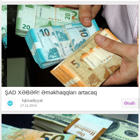
ŞAD XƏBƏR! Əməkhaqqları artacaq
İqtisadiyyat
Ətraflı
17.11.2014