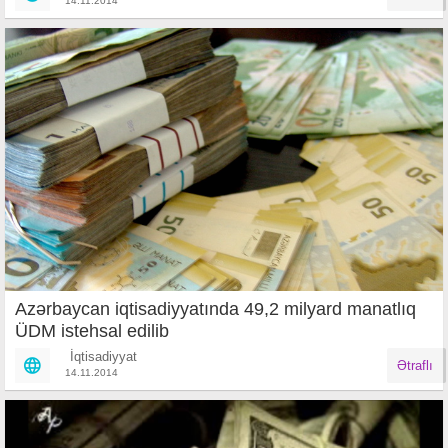
14.11.2014
Azərbaycan iqtisadiyyatında 49,2 milyard manatlıq
ÜDM istehsal edilib
İqtisadiyyat
Ətraflı
14.11.2014