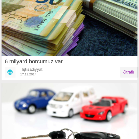
6 milyard borcumuz var
İqtisadiyyat
Ətraflı
17.11.2014