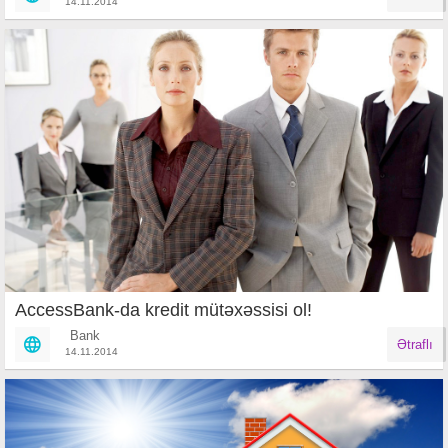
14.11.2014
AccessBank-da kredit mütəxəssisi ol!
Bank
Ətraflı
14.11.2014