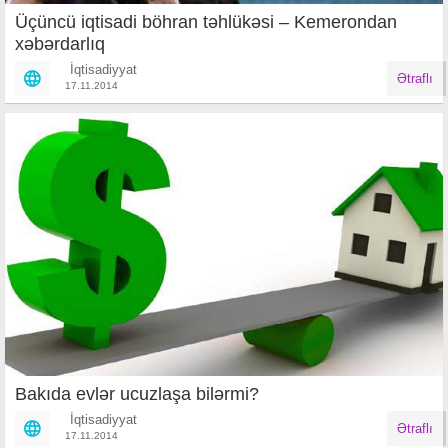
Üçüncü iqtisadi böhran təhlükəsi – Kemerondan
xəbərdarlıq
İqtisadiyyat
Ətraflı
17.11.2014
Bakıda evlər ucuzlaşa bilərmi?
İqtisadiyyat
Ətraflı
17.11.2014