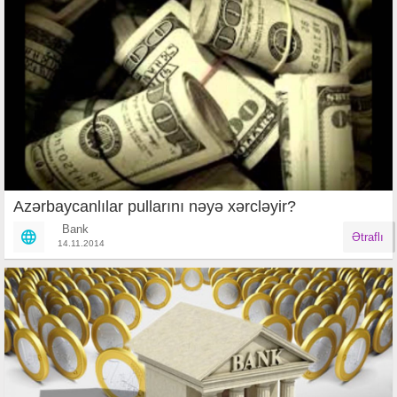
Azərbaycanlılar pullarını nəyə xərcləyir?
Bank
Ətraflı
14.11.2014