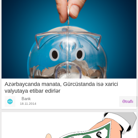
Azərbaycanda manata, Gürcüstanda isə xarici
valyutaya etibar edirlər
Bank
Ətraflı
18.11.2014