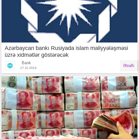
Azərbaycan bankı Rusiyada islam maliyyələşməsi
üzrə xidmətlər göstərəcək
Bank
Ətraflı
17.11.2014