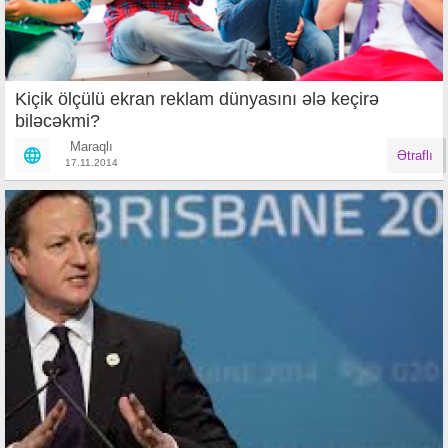
Kiçik ölçülü ekran reklam dünyasını ələ keçirə
biləcəkmi?
Maraqlı
Ətraflı
17.11.2014