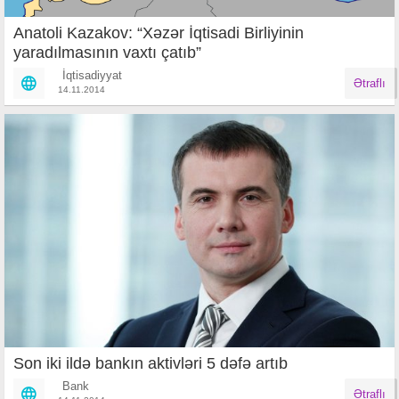
Anatoli Kazakov: “Xəzər İqtisadi Birliyinin
yaradılmasının vaxtı çatıb”
İqtisadiyyat
Ətraflı
14.11.2014
Son iki ildə bankın aktivləri 5 dəfə artıb
Bank
Ətraflı