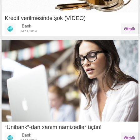
Kredit verilməsində şok (VİDEO)
Bank
Ətraflı
14.11.2014
“Unibank”-dan xanım namizədlər üçün!
Bank
Ətraflı