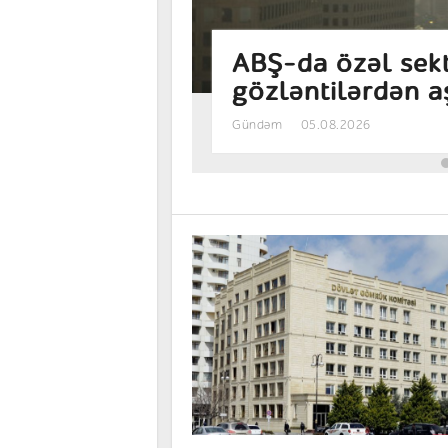
u
Avrozonada bizne
səkkiz ayın ən y
Gündəm
05.08.2026