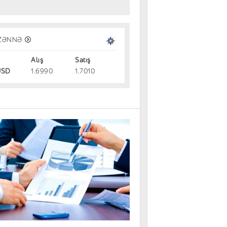
 şirkət tropik meyvədən aviasiya
nacağı istehsalına 3 milyard dollar
ZƏNNƏ
rmayə yatırır
Alış
Satış
dəm
05.08.2026
SD
1.6990
1.7010