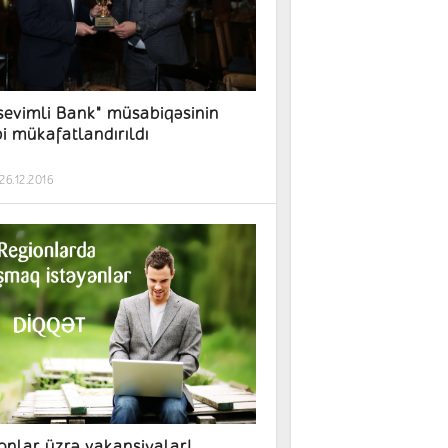
sevimli Bank" müsabiqəsinin
bi mükafatlandırıldı
26.12.2016
onlar üzrə vakansiyalar!