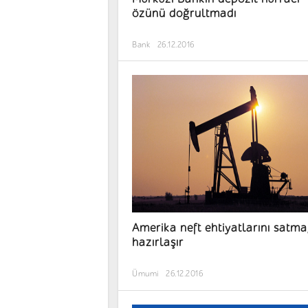
özünü doğrultmadı
Bank
26.12.2016
Amerika neft ehtiyatlarını satm
hazırlaşır
Ümumi
26.12.2016