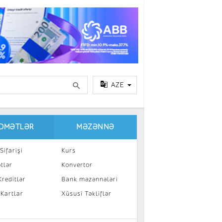
AZE
IDMƏTLƏR
MƏZƏNNƏ
Sifarişi
Kurs
tlər
Konvertor
reditlər
Bank məzənnələri
 Kartlar
Xüsusi Təkliflər
a