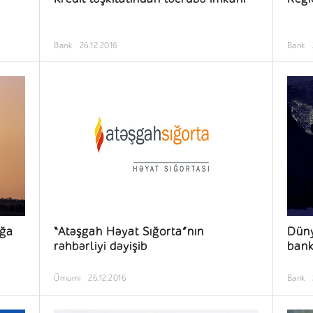
Bank
26.12.2016
Bank
ağa
“Atəşgah Həyat Sığorta”nın
Düny
rəhbərliyi dəyişib
bank
Ümumi
26.12.2016
Bank