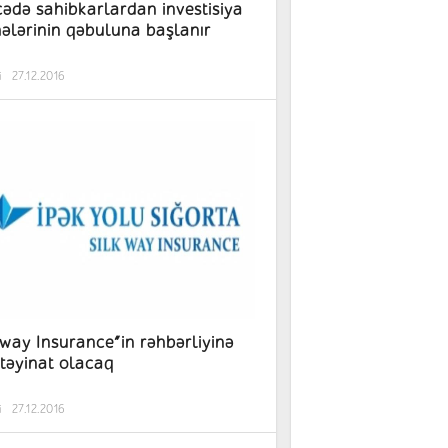
ədə sahibkarlardan investisiya
hələrinin qəbuluna başlanır
i
27.12.2016
kway Insurance”in rəhbərliyinə
 təyinat olacaq
i
27.12.2016