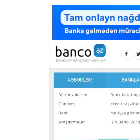
Skip to main content
XƏBƏRLƏR
BANKLA
Bütün xəbərlər
Bank Kataloqu
Gündəm
Kredit təşkilatl
Bank
Maliyyə göstəri
Araşdırmalar
İlin Bankı 201
İnvestisiya