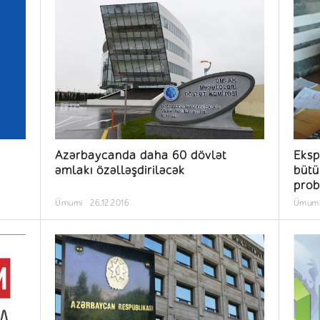
Azərbaycanda daha 60 dövlət
Eksp
əmlakı özəlləşdiriləcək
bütü
prob
Ümumi
26.12.2016
Ümum