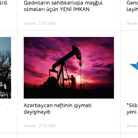
lrd.
Qadınların sahibkarlıqla məşğul
Gənc
olmaları üçün YENİ İMKAN
layi
Ümumi
27.12.2016
Ümum
r
Azərbaycan neftinin qiyməti
“Sil
dəyişməyib
yeni
Ümumi
27.12.2016
Ümum