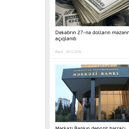
Dekabrın 27-nə dolların məzənn
açıqlanıb
Bank
26.12.2016
Mərkəzi Bankın depozit hərracı