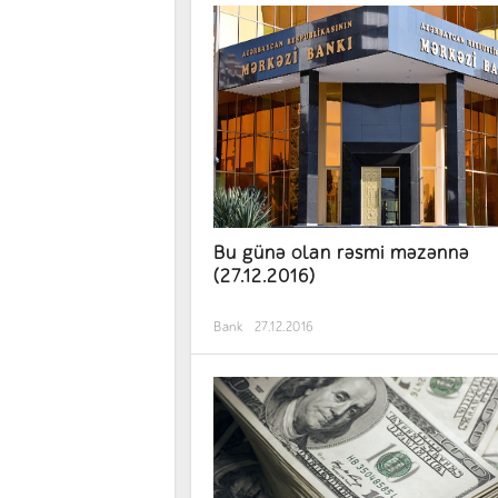
Bu günə olan rəsmi məzənnə
(27.12.2016)
Bank
27.12.2016