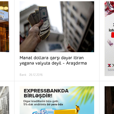
Manat dollara qarşı dəyər itirən
yeganə valyuta deyil – Araşdırma
Bank
26.12.2016