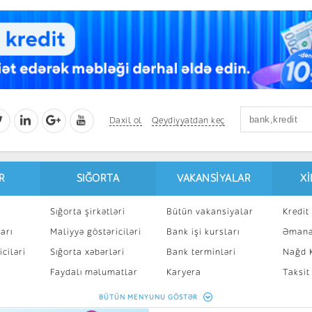
Daxil ol
Qeydiyyatdan keç
R
SIĞORTA
VAKANSIYALAR
X
Sığorta şirkətləri
Bütün vakansiyalar
Kredit 
arı
Maliyyə göstəriciləri
Bank işi kursları
Əmanə
ciləri
Sığorta xəbərləri
Bank terminləri
Nağd K
8
Faydalı məlumatlar
Karyera
Taksit
Sığorta kalkulyatoru
Peşakar inkişaf
İpotek
BÜTÜN MENYUNU GÖSTƏR