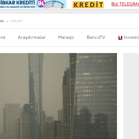
Kampa
Bizi TELEGRAM
Kart si
AR
ÜMUMI
ank
Araşdırmalar
Maraqlı
BancoTV
İnvesti