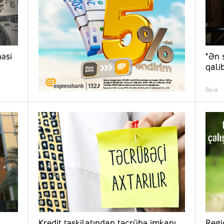
əsi
"Ən 
qali
Bank
Kredit təşkilatından təcrübə imkanı
Regi