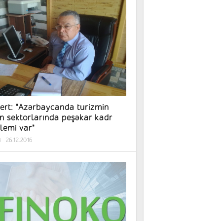
ert: "Azərbaycanda turizmin
n sektorlarında peşəkar kadr
lemi var"
i
26.12.2016