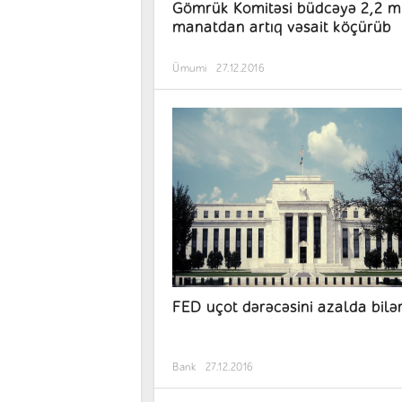
Gömrük Komitəsi büdcəyə 2,2 m
manatdan artıq vəsait köçürüb
Ümumi
27.12.2016
FED uçot dərəcəsini azalda bilə
Bank
27.12.2016