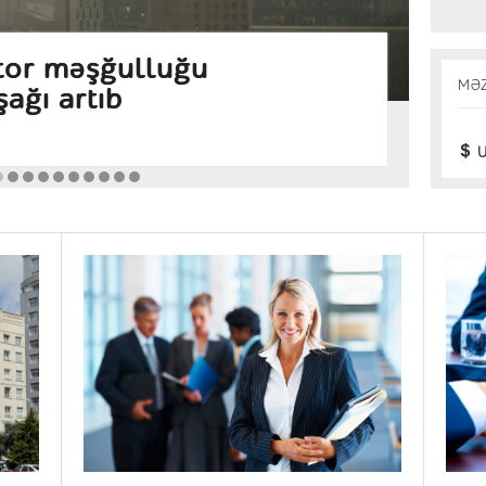
Bu
s fəallığı indeksi son
ya
MƏ
üksək səviyyəsinə yüksəlib
sə
Gün
U