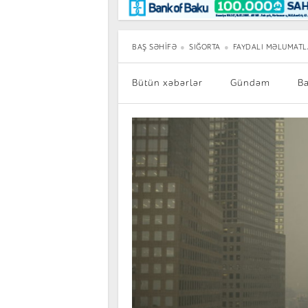
Maraqlı
BancoTV
Müsahibə
BAŞ SƏHIFƏ
SIĞORTA
FAYDALI MƏLUMATL
Bütün xəbərlər
Gündəm
B