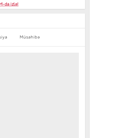
niyalar
-da izlə!
farişi
siya
Müsahibə