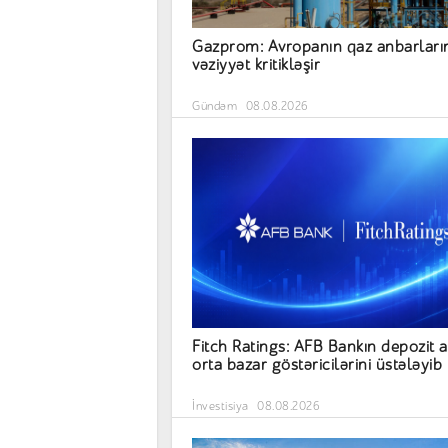
Gazprom: Avropanın qaz anbarları
vəziyyət kritikləşir
Gündəm
08.08.2026
Fitch Ratings: AFB Bankın depozit a
orta bazar göstəricilərini üstələyib
İnvestisiya
08.08.2026