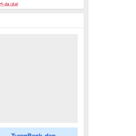
niyalar
-da izlə!
farişi