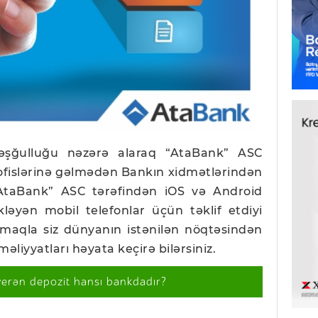
əşğulluğu nəzərə alaraq “AtaBank” ASC
ə ofislərinə gəlmədən Bankın xidmətlərindən
 “AtaBank” ASC tərəfindən iOS və Android
kləyən mobil telefonlar üçün təklif etdiyi
maqla siz dünyanın istənilən nöqtəsindən
əliyyatları həyata keçirə bilərsiniz.
verən depozit hansı bankdadır?