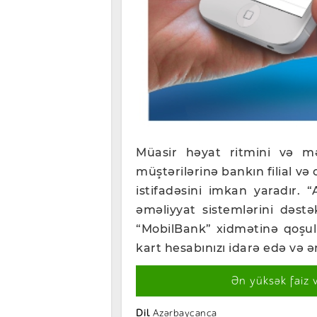
Müasir həyat ritmini və m
müştərilərinə bankın filial v
istifadəsini imkan yaradır.
əməliyyat sistemlərini dəstə
“MobilBank” xidmətinə qoşul
kart hesabınızı idarə edə və əm
Ən yüksək faiz 
Dil
Azərbaycanca