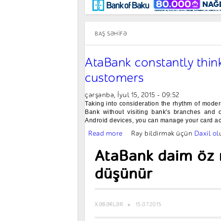
Maraqlı
BancoTV
Müsahibə
BAŞ SƏHIFƏ
AtaBank constantly thin
customers
çərşənbə, İyul 15, 2015 - 09:52
Taking into consideration the rhythm of mode
Bank without visiting bank's branches and o
Android devices, you can manage your card ac
Read more
about AtaBank constantly thin
Rəy bildirmək üçün
Daxil ol
AtaBank daim öz m
düşünür
XƏBƏRLƏR
15.07.2015