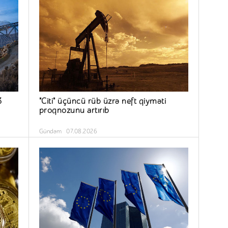
3
"Citi" üçüncü rüb üzrə neft qiyməti
proqnozunu artırıb
Gündəm
07.08.2026