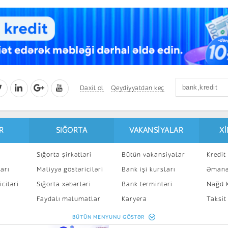
Daxil ol
Qeydiyyatdan keç
R
SIĞORTA
VAKANSIYALAR
X
Sığorta şirkətləri
Bütün vakansiyalar
Kredit 
arı
Maliyyə göstəriciləri
Bank işi kursları
Əmanə
ciləri
Sığorta xəbərləri
Bank terminləri
Nağd K
8
Faydalı məlumatlar
Karyera
Taksit
Sığorta kalkulyatoru
Peşakar inkişaf
İpotek
BÜTÜN MENYUNU GÖSTƏR