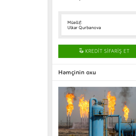
Müəllif:
Ulkar Qurbanova
KREDİT SİFARİŞ ET
Həmçinin oxu