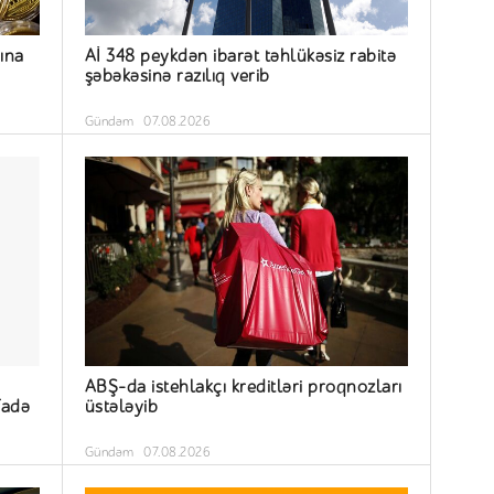
sına
Aİ 348 peykdən ibarət təhlükəsiz rabitə
şəbəkəsinə razılıq verib
Gündəm
07.08.2026
ABŞ-da istehlakçı kreditləri proqnozları
fadə
üstələyib
Gündəm
07.08.2026