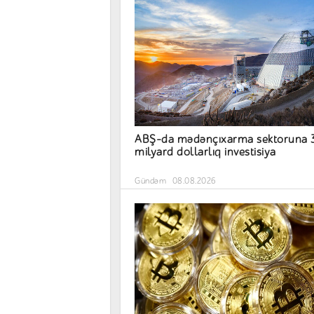
ABŞ-da mədənçıxarma sektoruna 
milyard dollarlıq investisiya
Gündəm
08.08.2026