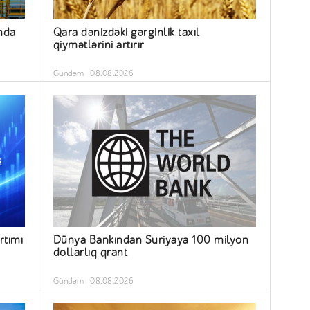
nda
Qara dənizdəki gərginlik taxıl
qiymətlərini artırır
Gündəm
08.08.2026
rtımı
Dünya Bankından Suriyaya 100 milyon
dollarlıq qrant
Gündəm
08.08.2026