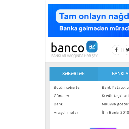
Skip to main content
XƏBƏRLƏR
BANKLA
Bütün xəbərlər
Bank Kataloqu
Gündəm
Kredit təşkilatl
Bank
Maliyyə göstəri
Araşdırmalar
İlin Bankı 201
İnvestisiya