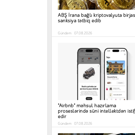
ABŞ İrana bağlı kriptovalyuta birja
sanksiya tətbiq edib
Gündəm
07.08.2026
"Airbnb" məhsul hazırlama
proseslərində süni intellektdən isti
edir
Gündəm
07.08.2026