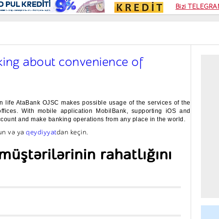
Kampa
Bizi TELEGRAM
Kart si
king about convenience of
rn life AtaBank OJSC makes possible usage of the services of the
ffices. With mobile application MobilBank, supporting iOS and
count and make banking operations from any place in the world.
king about convenience of customers
un və ya
qeydiyyat
dan keçin.
üştərilərinin rahatlığını