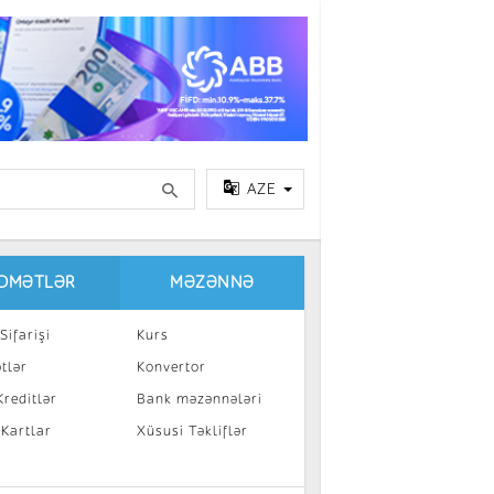
AZE
IDMƏTLƏR
MƏZƏNNƏ
Sifarişi
Kurs
tlər
Konvertor
reditlər
Bank məzənnələri
 Kartlar
Xüsusi Təkliflər
a