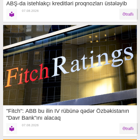
ABŞ-da istehlakçı kreditləri proqnozları üstələyib
07.08.2026
Ətraflı
"Fitch": ABB bu ilin IV rübünə qədər Özbəkistanın
"Davr Bank"ını alacaq
07.08.2026
Ətraflı