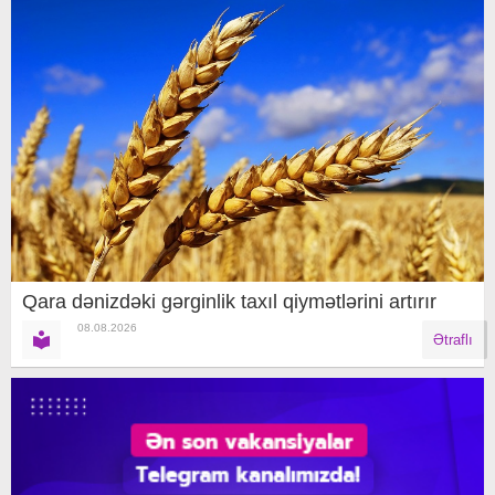
Qara dənizdəki gərginlik taxıl qiymətlərini artırır
08.08.2026
Ətraflı