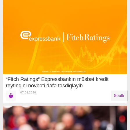
“Fitch Ratings” Expressbankın müsbət kredit
reytinqini növbəti dəfə təsdiqləyib
07.08.2026
Ətraflı