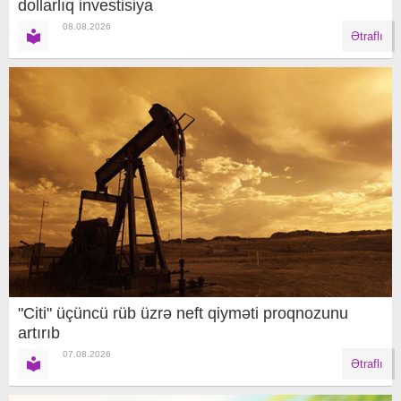
dollarlıq investisiya
08.08.2026
Ətraflı
"Citi" üçüncü rüb üzrə neft qiyməti proqnozunu
artırıb
07.08.2026
Ətraflı