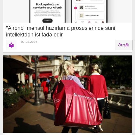
"Airbnb" məhsul hazırlama proseslərində süni
intellektdən istifadə edir
07.08.2026
Ətraflı