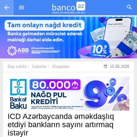
Skip to main content
Baş səhifə
Xəbərlər
Məqalələr
15.05.2026
ICD Azərbaycanda əməkdaşlıq
etdiyi bankların sayını artırmaq
istəyir