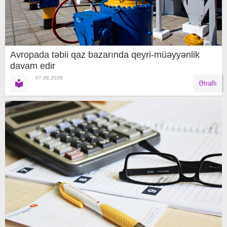
Avropada təbii qaz bazarında qeyri-müəyyənlik
davam edir
07.08.2026
Ətraflı