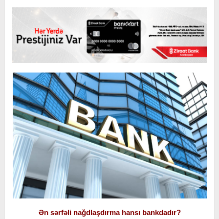
Ən sərfəli nağdlaşdırma hansı bankdadır?