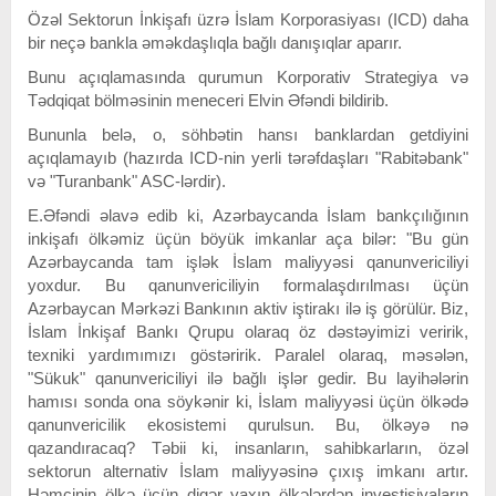
Özəl Sektorun İnkişafı üzrə İslam Korporasiyası (ICD) daha
bir neçə bankla əməkdaşlıqla bağlı danışıqlar aparır.
Bunu açıqlamasında qurumun Korporativ Strategiya və
Tədqiqat bölməsinin meneceri Elvin Əfəndi bildirib.
Bununla belə, o, söhbətin hansı banklardan getdiyini
açıqlamayıb (hazırda ICD-nin yerli tərəfdaşları "Rabitəbank"
və "Turanbank" ASC-lərdir).
E.Əfəndi əlavə edib ki, Azərbaycanda İslam bankçılığının
inkişafı ölkəmiz üçün böyük imkanlar aça bilər: "Bu gün
Azərbaycanda tam işlək İslam maliyyəsi qanunvericiliyi
yoxdur. Bu qanunvericiliyin formalaşdırılması üçün
Azərbaycan Mərkəzi Bankının aktiv iştirakı ilə iş görülür. Biz,
İslam İnkişaf Bankı Qrupu olaraq öz dəstəyimizi veririk,
texniki yardımımızı göstəririk. Paralel olaraq, məsələn,
"Sükuk" qanunvericiliyi ilə bağlı işlər gedir. Bu layihələrin
hamısı sonda ona söykənir ki, İslam maliyyəsi üçün ölkədə
qanunvericilik ekosistemi qurulsun. Bu, ölkəyə nə
qazandıracaq? Təbii ki, insanların, sahibkarların, özəl
sektorun alternativ İslam maliyyəsinə çıxış imkanı artır.
Həmçinin ölkə üçün digər yaxın ölkələrdən investisiyaların