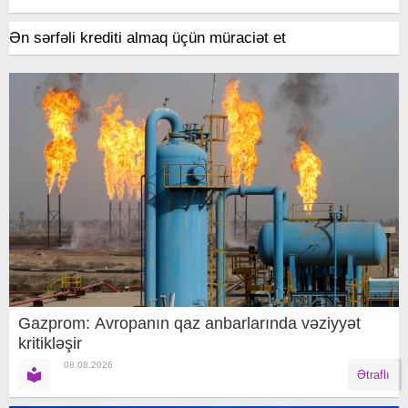
Ən sərfəli krediti almaq üçün müraciət et
Gazprom: Avropanın qaz anbarlarında vəziyyət
kritikləşir
08.08.2026
Ətraflı