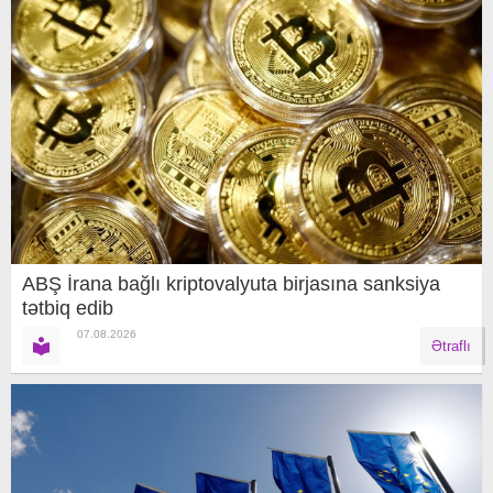
ABŞ İrana bağlı kriptovalyuta birjasına sanksiya
tətbiq edib
07.08.2026
Ətraflı