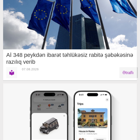
Aİ 348 peykdən ibarət təhlükəsiz rabitə şəbəkəsinə
razılıq verib
07.08.2026
Ətraflı