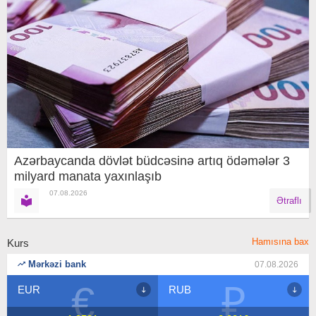
Azərbaycanda dövlət büdcəsinə artıq ödəmələr 3
milyard manata yaxınlaşıb
07.08.2026
Ətraflı
Hamısına bax
Kurs
Mərkəzi bank
07.08.2026
₽
$
RUB
USD