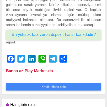
gəlməsinə şərait yaranır. Körfəz ölkələri, İndoneziya kimi
ölkələrdə böyük məbləğdə likvid kapital var. O kapitalı
Azərbaycana investisiya eləmək üçün mütləq İslam
maliyyəsi imkanları olmalıdır. Bu qanunvericilik olduqdan
sonra isə həmin o maliyyələr özü təbii yolla bura axacaq".
Ən yüksək faiz verən depozit hansı bankdadır?
report
Facebook
Twitter
LinkedIn
WhatsApp
Telegram
Share
Banco.az Play Market-də
Kredit sifariş edin
Həmçinin oxu