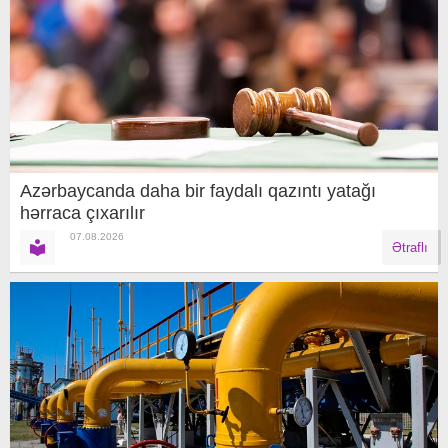
Azərbaycanda daha bir faydalı qazıntı yatağı
hərraca çıxarılır
07.08.2026
Ətraflı