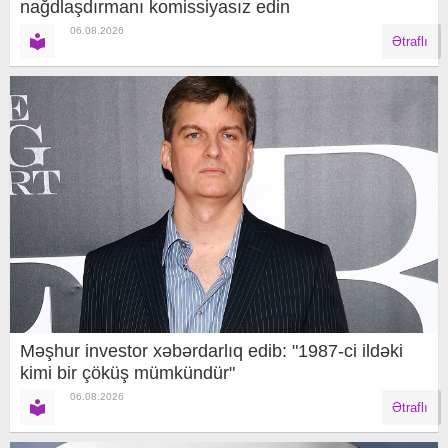
nağdlaşdırmanı komissiyasız edin
06.08.2026
Ətraflı
Məşhur investor xəbərdarlıq edib: "1987-ci ildəki
kimi bir çöküş mümkündür"
06.08.2026
Ətraflı