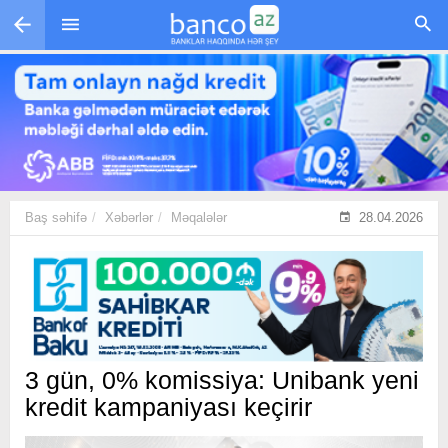
Skip to main content
Baş səhifə
Xəbərlər
Məqalələr
28.04.2026
3 gün, 0% komissiya: Unibank yeni
kredit kampaniyası keçirir