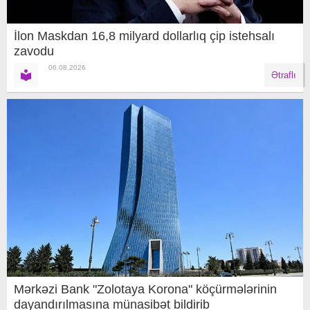
İlon Maskdan 16,8 milyard dollarlıq çip istehsalı
zavodu
06.08.2026
Ətraflı
Mərkəzi Bank "Zolotaya Korona" köçürmələrinin
dayandırılmasına münasibət bildirib