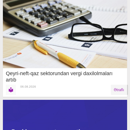
Qeyri-neft-qaz sektorundan vergi daxilolmaları
artıb
06.08.2026
Ətraflı