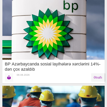
BP Azərbaycanda sosial layihələrə xərclərini 14%-
dən çox azaldıb
06.08.2026
Ətraflı