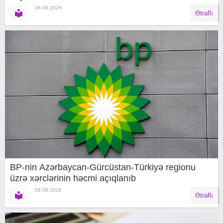
06.08.2026
Ətraflı
BP-nin Azərbaycan-Gürcüstan-Türkiyə regionu
üzrə xərclərinin həcmi açıqlanıb
06.08.2026
Ətraflı