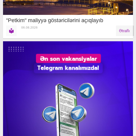
"Petkim" maliyyə göstəricilərini açıqlayıb
06.08.2026
Ətraflı