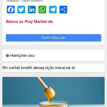
Unibank- Sənin Bankın!
Facebook
Twitter
LinkedIn
WhatsApp
Telegram
Share
Banco.az Play Market-də
Kredit sifariş edin
Həmçinin oxu
Ən sərfəli krediti almaq üçün müraciət et