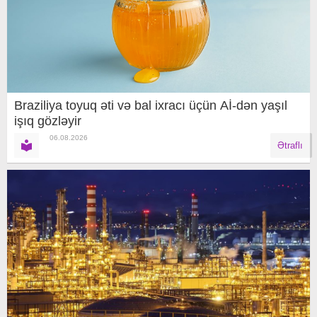
Braziliya toyuq əti və bal ixracı üçün Aİ-dən yaşıl
işıq gözləyir
06.08.2026
Ətraflı