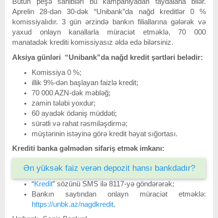
Bütün peşə sahibləri bu kampaniyadan faydalana bilər.
Aprelin 28-dən 30-dək “Unibank”da nağd kreditlər 0 %
komissiyalıdır. 3 gün ərzində bankın filiallarına gələrək və
yaxud onlayn kanallarla müraciət etməklə, 70 000
manatadək krediti komissiyasız əldə edə bilərsiniz.
Aksiya günləri “Unibank”da nağd kredit şərtləri belədir:
Komissiya 0 %;
illik 9%-dən başlayan faizlə kredit;
70 000 AZN-dək məbləğ;
zamin tələbi yoxdur;
60 ayadək ödəniş müddəti;
sürətli və rahat rəsmiləşdirmə;
müştərinin istəyinə görə kredit həyat sığortası.
Krediti banka gəlmədən sifariş etmək imkanı:
Ən yüksək faiz verən depozit hansı bankdadır?
“
Kredit
” sözünü SMS ilə 8117-yə göndərərək;
Bankın saytından onlayn müraciət etməklə:
https://unbk.az/nagdkredit
.