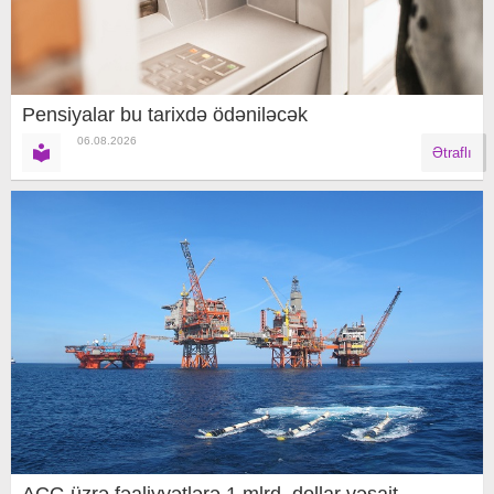
Pensiyalar bu tarixdə ödəniləcək
06.08.2026
Ətraflı
AÇG üzrə fəaliyyətlərə 1 mlrd. dollar vəsait