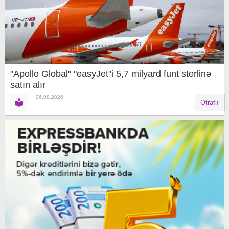
"Apollo Global" "easyJet"i 5,7 milyard funt sterlinə
satın alır
06.08.2026
Ətraflı