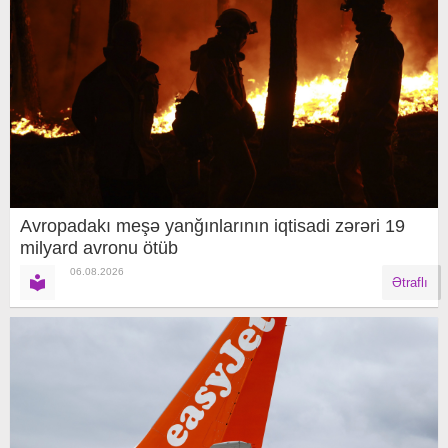
Avropadakı meşə yanğınlarının iqtisadi zərəri 19
milyard avronu ötüb
06.08.2026
Ətraflı