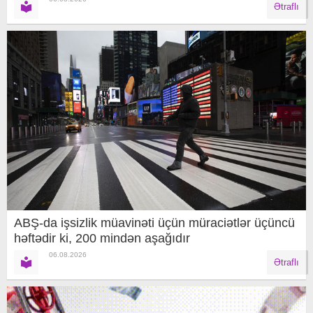
Ətraflı
ABŞ-da işsizlik müavinəti üçün müraciətlər üçüncü
həftədir ki, 200 mindən aşağıdır
06.08.2026
Ətraflı