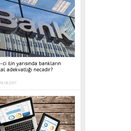
-ci ilin yarısında bankların
tal adekvatlığı necədir?
18.08.2017