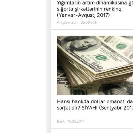
Yığımların artım dinamikasına g
sığorta şirkətlərinin renkinqi
(Yanvar-Avqust, 2017)
Araşdırmalar
26.09.2017
Hansı bankda dollar əmanəti d
sərfəlidir? SİYAHI (Sentyabr 201
Bank
15.09.2017