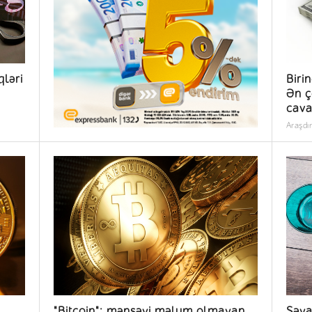
qləri
Biri
Ən ç
cava
Araşdı
"Bitcoin": mənşəyi məlum olmayan
Səya