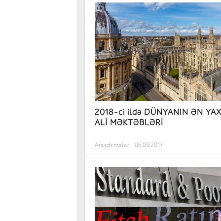
2018-ci ildə DÜNYANIN ƏN YAX
ALİ MƏKTƏBLƏRİ
Araşdırmalar
06.09.2017