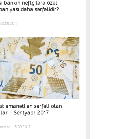
ı bankın neftçilərə özəl
aniyası daha sərfəlidir?
20.09.2017
t əmanəti ən sərfəli olan
lar - Sentyabr 2017
rmalar
15.09.2017