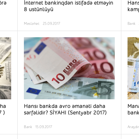
örə
İnternet bankinqdən istifadə etməyin
Hans
8 ustünlüyü
kamp
Məsləhət
25.09.2017
Bank
aha
Hansı bankda avro əmanəti daha
Mana
7 )
sərfəlidir? SİYAHI (Sentyabr 2017)
bank
Bank
15.09.2017
Araşdı