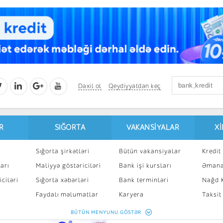
Daxil ol
Qeydiyyatdan keç
R
SIĞORTA
VAKANSIYALAR
X
Sığorta şirkətləri
Bütün vakansiyalar
Kredit 
arı
Maliyyə göstəriciləri
Bank işi kursları
Əmanə
ciləri
Sığorta xəbərləri
Bank terminləri
Nağd K
8
Faydalı məlumatlar
Karyera
Taksit
Sığorta kalkulyatoru
Peşakar inkişaf
İpotek
BÜTÜN MENYUNU GÖSTƏR