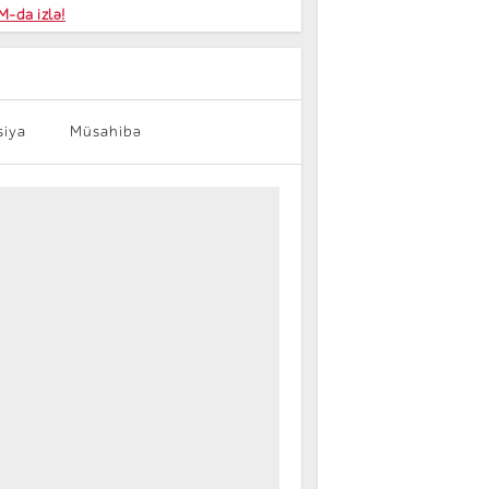
niyalar
-da izlə!
farişi
siya
Müsahibə