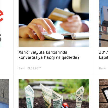
Xarici valyuta kartlarında
2017
konvertasiya haqqı nə qədərdir?
kapi
Bank
21.08.2017
Bank