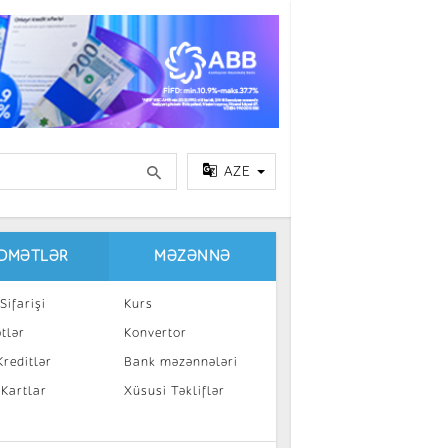
AZE
IDMƏTLƏR
MƏZƏNNƏ
Sifarişi
Kurs
tlər
Konvertor
reditlər
Bank məzənnələri
 Kartlar
Xüsusi Təkliflər
a