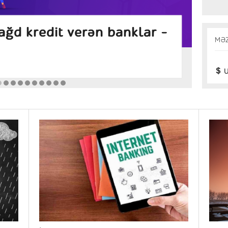
nət faizləri azalıb
So
MƏ
də
Bank
U