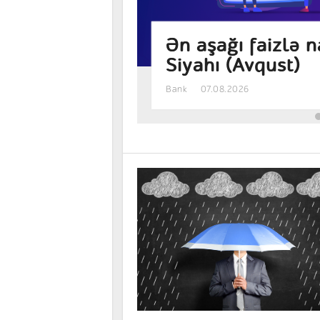
ən banklar –
Bu bankların əma
Bank
06.08.2026