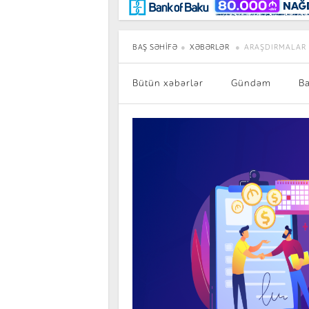
Maraqlı
BancoTV
Müsahibə
BAŞ SƏHIFƏ
XƏBƏRLƏR
ARAŞDIRMALAR
Bütün xəbərlər
Gündəm
B