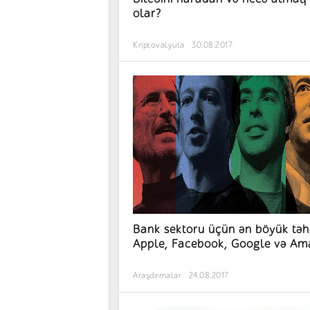
olar?
Kriptovalyuta
30.08.2017
Bank sektoru üçün ən böyük təh
Apple, Facebook, Google və A
Araşdırmalar
24.08.2017