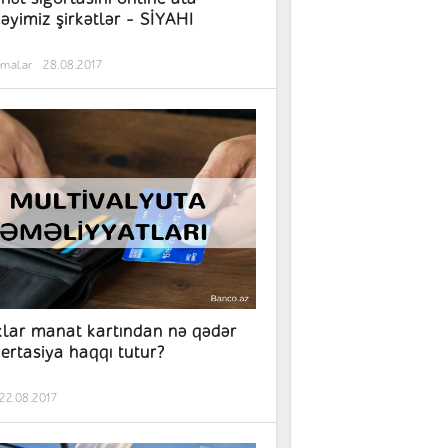
cəyimiz şirkətlər - SİYAHI
rmalar
28.08.2017
lar manat kartından nə qədər
ertasiya haqqı tutur?
22.08.2017