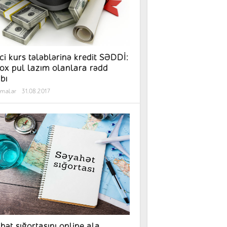
nci kurs tələblərinə kredit SƏDDİ:
ox pul lazım olanlara rədd
bı
rmalar
31.08.2017
hət sığortasını online ala