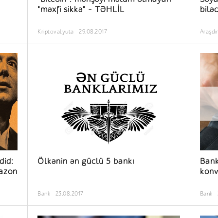
"məxfi sikkə" - TƏHLİL
bilə
Kriptovalyuta
29.08.2017
Araşdı
did:
Ölkənin ən güclü 5 bankı
Bank
mazon
konv
Bank
23.08.2017
Bank