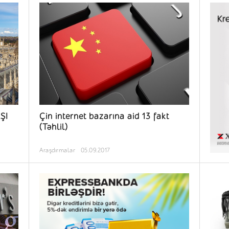
ŞI
Çin internet bazarına aid 13 fakt
(Təhlil)
Araşdırmalar
05.09.2017