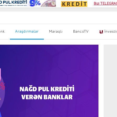
Kampa
Bizi TELEGRAM
Kart si
ank
Araşdırmalar
Maraqlı
BancoTV
İnvesti