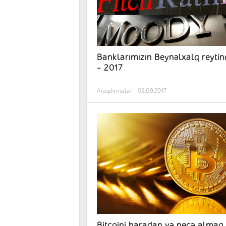
Banklarımızın Beynəlxalq reytin
- 2017
Araşdırmalar
05.09.2017
Bitcoini haradan və necə almaq