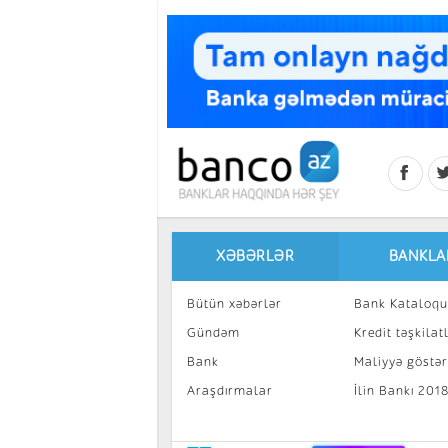
Skip to main content
XƏBƏRLƏR
BANKLA
Bütün xəbərlər
Bank Kataloqu
Gündəm
Kredit təşkilatl
Bank
Maliyyə göstəri
Araşdırmalar
İlin Bankı 201
İnvestisiya