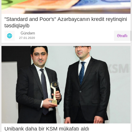
"Standard and Poor's" Azərbaycanın kredit reytinqini
təsdiqləyib
Gündəm
Ətraflı
27.01.2020
Unibank daha bir KSM mükafatı aldı