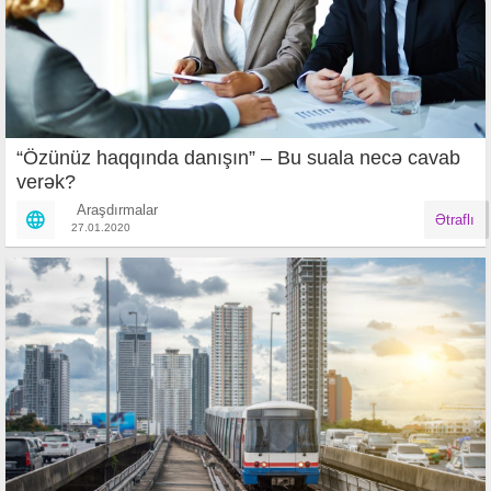
“Özünüz haqqında danışın” – Bu suala necə cavab
verək?
Araşdırmalar
Ətraflı
27.01.2020