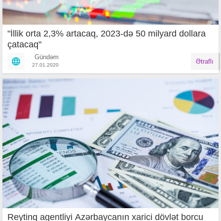
"İllik orta 2,3% artacaq, 2023-də 50 milyard dollara
çatacaq"
Gündəm
Ətraflı
27.01.2020
Reytinq agentliyi Azərbaycanın xarici dövlət borcu