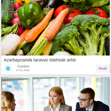
Azərbaycanda tərəvəz istehsalı artıb
Gündəm
Ətraflı
27.01.2020