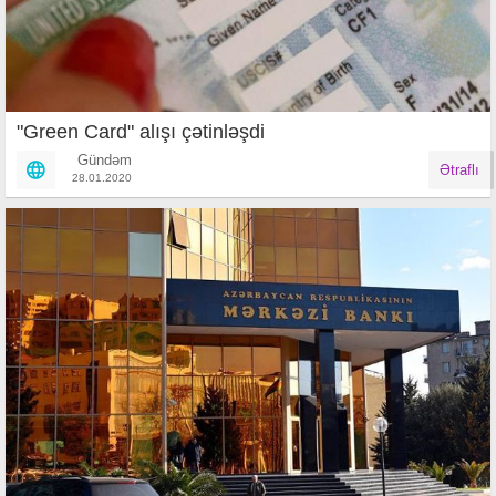
"Green Card" alışı çətinləşdi
Gündəm
Ətraflı
28.01.2020