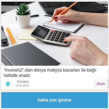
“İnvestAZ”-dan dünya maliyyə bazarları ilə bağlı
həftəlik analiz
Gündəm
Ətraflı
27.01.2020
Səhifələr
Daha çox göstər