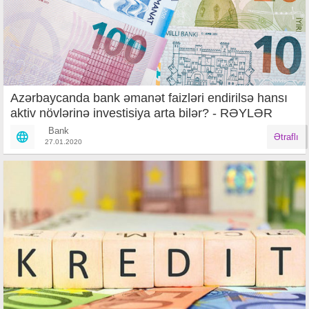
Azərbaycanda bank əmanət faizləri endirilsə hansı
aktiv növlərinə investisiya arta bilər? - RƏYLƏR
Bank
Ətraflı
27.01.2020