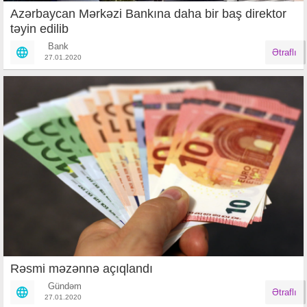
Azərbaycan Mərkəzi Bankına daha bir baş direktor
təyin edilib
Bank
Ətraflı
27.01.2020
Rəsmi məzənnə açıqlandı
Gündəm
Ətraflı
27.01.2020