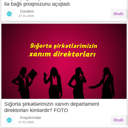
ilə bağlı proqnozunu açıqladı
Gündəm
Ətraflı
27.01.2020
Sığorta şirkətlərimizin xanım departament
direktorları kimlərdir? FOTO
Araşdırmalar
Ətraflı
27.01.2020