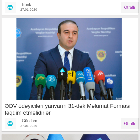
Bank
Ətraflı
27.01.2020
ƏDV ödəyiciləri yanvarın 31-dək Məlumat Forması
təqdim etməlidirlər
Gündəm
Ətraflı
27.01.2020