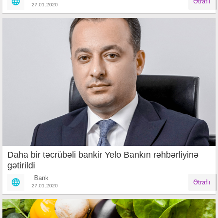
Ətraflı
27.01.2020
Daha bir təcrübəli bankir Yelo Bankın rəhbərliyinə
gətirildi
Bank
Ətraflı
27.01.2020