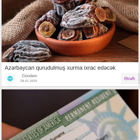
Azərbaycan qurudulmuş xurma ixrac edəcək
Gündəm
Ətraflı
28.01.2020