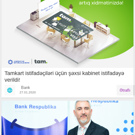
Tamkart istifadəçiləri üçün şəxsi kabinet istifadəyə
verildi!
Bank
Ətraflı
27.01.2020