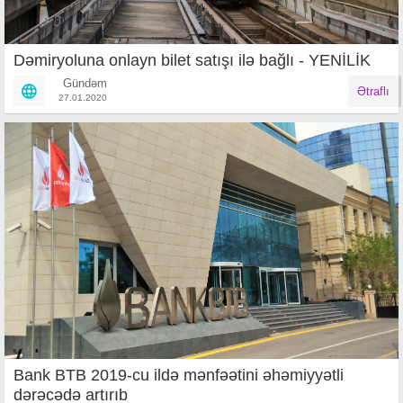
Dəmiryoluna onlayn bilet satışı ilə bağlı - YENİLİK
Gündəm
Ətraflı
27.01.2020
Bank BTB 2019-cu ildə mənfəətini əhəmiyyətli
dərəcədə artırıb