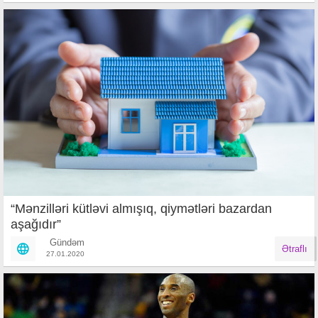
“Mənzilləri kütləvi almışıq, qiymətləri bazardan
aşağıdır”
Gündəm
Ətraflı
27.01.2020