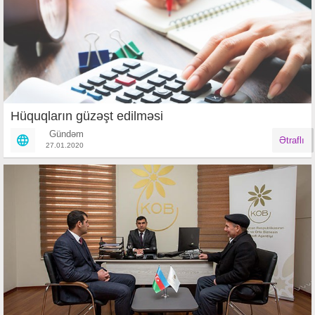
Hüquqların güzəşt edilməsi
Gündəm
Ətraflı
27.01.2020