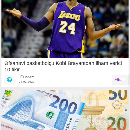
Əfsanəvi basketbolçu Kobi Brayantdan ilham verici
10 fikir
Gündəm
Ətraflı
27.01.2020