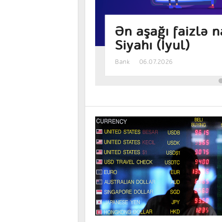
ən banklar –
Manat əmanəti h
sərfəlidir? – Fai
Bank
05.08.2026