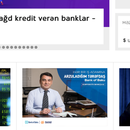
ansı banklarda daha
İn
MƏ
zlər (Avqust 2026)
Araş
U