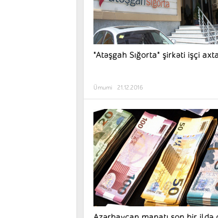
"Atəşgah Sığorta" şirkəti işçi axta
Ümumi
21.12.2016
Azərbaycan manatı son bir ildə