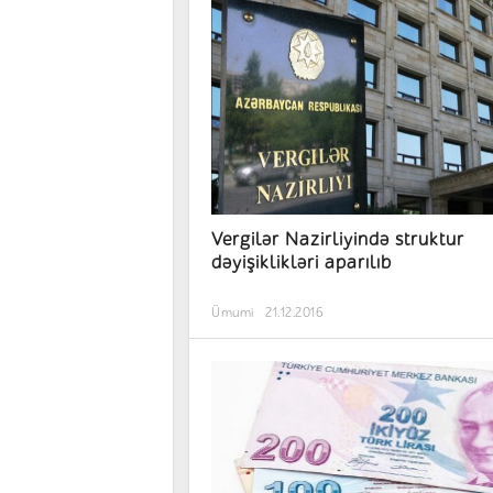
Vergilər Nazirliyində struktur
dəyişiklikləri aparılıb
Ümumi
21.12.2016