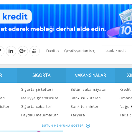
Daxil ol
Qeydiyyatdan keç
R
SIĞORTA
VAKANSIYALAR
X
Sığorta şirkətləri
Bütün vakansiyalar
Kredit 
arı
Maliyyə göstəriciləri
Bank işi kursları
Əmanə
ciləri
Sığorta xəbərləri
Bank terminləri
Nağd K
8
Faydalı məlumatlar
Karyera
Taksit
Sığorta kalkulyatoru
Peşakar inkişaf
İpotek
BÜTÜN MENYUNU GÖSTƏR