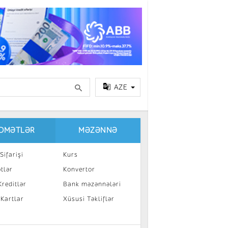
AZE
IDMƏTLƏR
MƏZƏNNƏ
Sifarişi
Kurs
tlər
Konvertor
reditlər
Bank məzənnələri
 Kartlar
Xüsusi Təkliflər
a