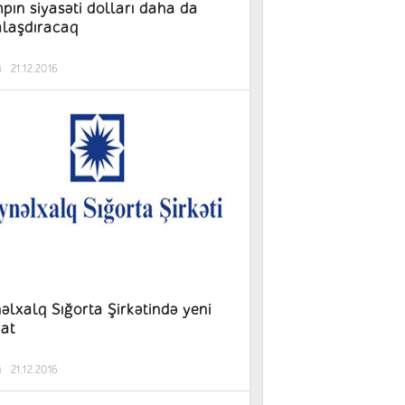
pın siyasəti dolları daha da
laşdıracaq
i
21.12.2016
əlxalq Sığorta Şirkətində yeni
nat
i
21.12.2016