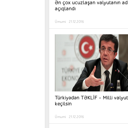
Ən çox ucuzlaşan valyutanın ad
açıqlandı
Ümumi
21.12.2016
Türkiyədən TƏKLİF - Milli valyu
keçilsin
Ümumi
21.12.2016