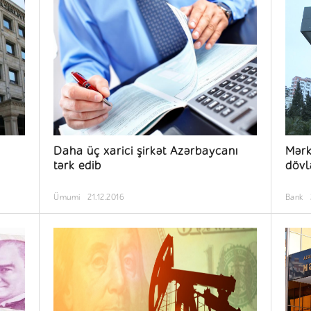
Daha üç xarici şirkət Azərbaycanı
Mərk
tərk edib
dövl
Ümumi
21.12.2016
Bank