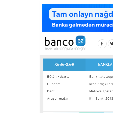
Skip to main content
XƏBƏRLƏR
BANKLA
Bütün xəbərlər
Bank Kataloqu
Gündəm
Kredit təşkilatl
Bank
Maliyyə göstəri
Araşdırmalar
İlin Bankı 201
İnvestisiya