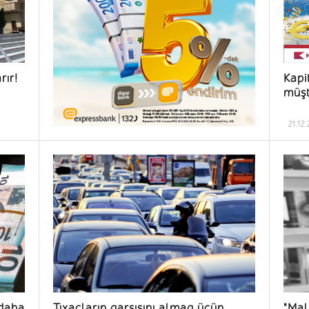
rır!
Kapi
müşt
21.12
 daha
Tıxacların qarşısını almaq üçün
"Mal