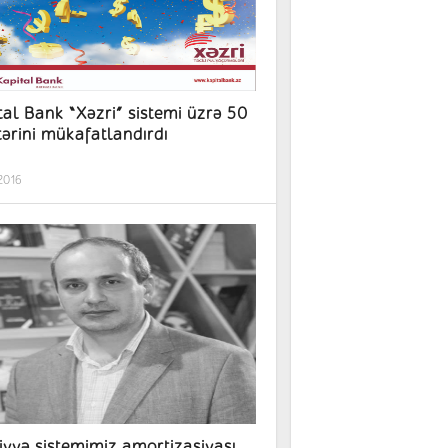
tal Bank “Xəzri” sistemi üzrə 50
ərini mükafatlandırdı
.2016
iyyə sistemimiz amortizasiyası