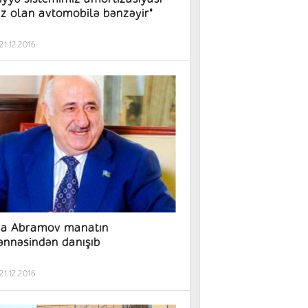
z olan avtomobilə bənzəyir"
21.12.2016
a Abramov manatın
nnəsindən danışıb
21.12.2016