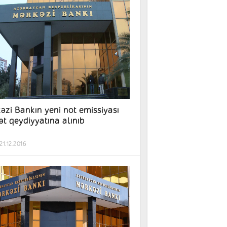
əzi Bankın yeni not emissiyası
ət qeydiyyatına alınıb
21.12.2016