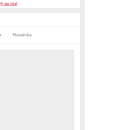
niyalar
-da izlə!
farişi
a
Müsahibə