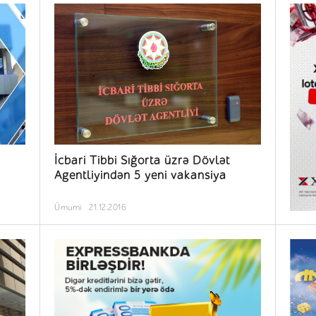
İcbari Tibbi Sığorta üzrə Dövlət
Agentliyindən 5 yeni vakansiya
Ümumi
21.12.2016