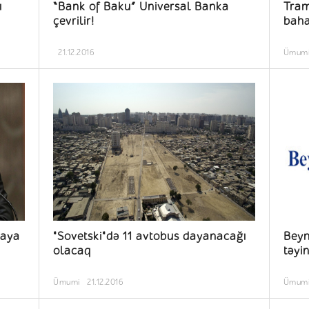
ı
“Bank of Baku” Universal Banka
Tram
çevrilir!
baha
21.12.2016
Ümum
taya
"Sovetski"də 11 avtobus dayanacağı
Beyn
olacaq
təyi
Ümumi
21.12.2016
Ümum