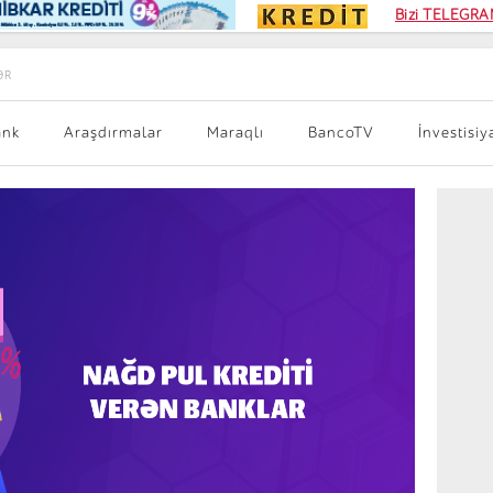
Kampa
Bizi TELEGRAM
Kart si
ƏR
ank
Araşdırmalar
Maraqlı
BancoTV
İnvestisiy