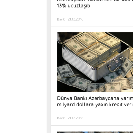
13% ucuzlaşıb
Bank
21.12.2016
Dünya Bankı Azərbaycana yarı
milyard dollara yaxın kredit ver
Bank
21.12.2016