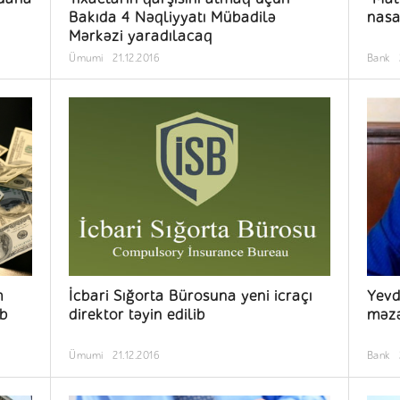
Bakıda 4 Nəqliyyatı Mübadilə
nasa
Mərkəzi yaradılacaq
Ümumi
21.12.2016
Bank
m
İcbari Sığorta Bürosuna yeni icraçı
Yevd
ib
direktor təyin edilib
məzə
Ümumi
21.12.2016
Bank