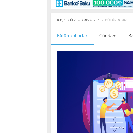
Maraqlı
BancoTV
Müsahibə
BAŞ SƏHIFƏ
XƏBƏRLƏR
BÜTÜN XƏBƏRL
Bütün xəbərlər
Gündəm
B