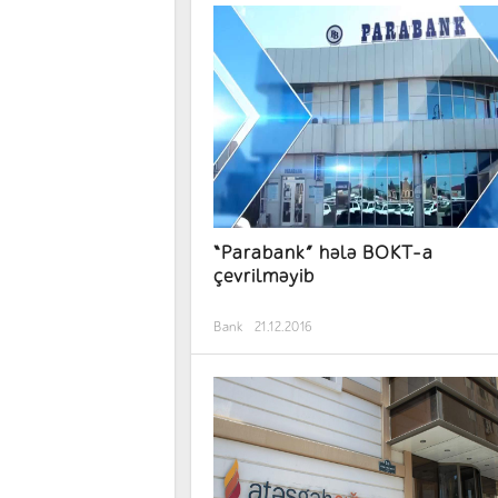
“Parabank” hələ BOKT-a
çevrilməyib
Bank
21.12.2016