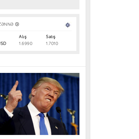
vestisiya alətləri: Gəlir, risk və likvi
ZƏNNƏ
Alış
Satış
dırmalar
31.07.2026
SD
1.6990
1.7010