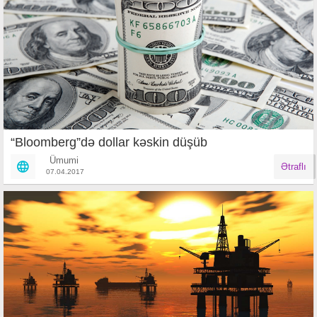
“Bloomberg”də dollar kəskin düşüb
Ümumi
Ətraflı
07.04.2017