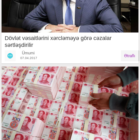
Dövlət vəsaitlərini xərcləməyə görə cəzalar
sərtləşdirilir
Ümumi
Ətraflı
07.04.2017