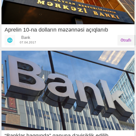
Aprelin 10-na dolların məzənnəsi açıqlanıb
Bank
Ətraflı
07.04.2017
“Banklar haqqında” qanuna dəyişiklik edilib