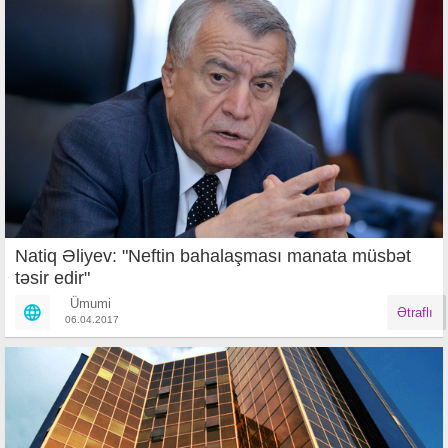
Natiq Əliyev: "Neftin bahalaşması manata müsbət
təsir edir"
Ümumi
Ətraflı
06.04.2017