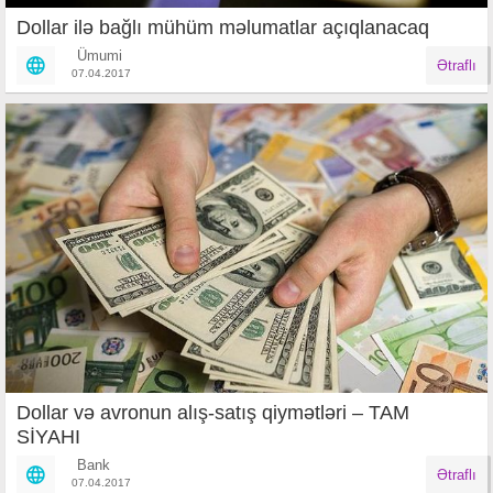
Dollar ilə bağlı mühüm məlumatlar açıqlanacaq
Ümumi
Ətraflı
07.04.2017
Dollar və avronun alış-satış qiymətləri – TAM
SİYAHI
Bank
Ətraflı
07.04.2017