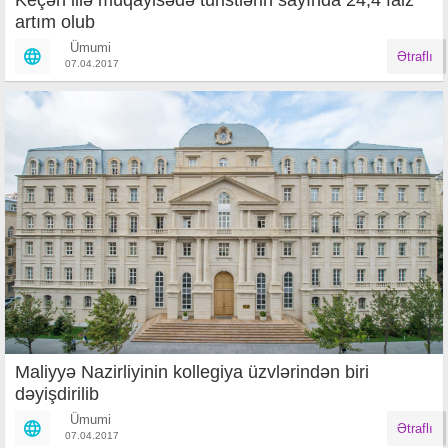
Keçən illə müqayisədə turistlərin sayında 24,4 faiz
artım olub
Ümumi
Ətraflı
07.04.2017
Maliyyə Nazirliyinin kollegiya üzvlərindən biri
dəyişdirilib
Ümumi
Ətraflı
07.04.2017