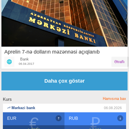
Aprelin 7-nə dolların məzənnəsi açıqlanıb
Bank
Ətraflı
06.04.2017
Səhifələr
Daha çox göstər
Hamısına bax
Kurs
Mərkəzi bank
06.08.2026
€
₽
EUR
RUB