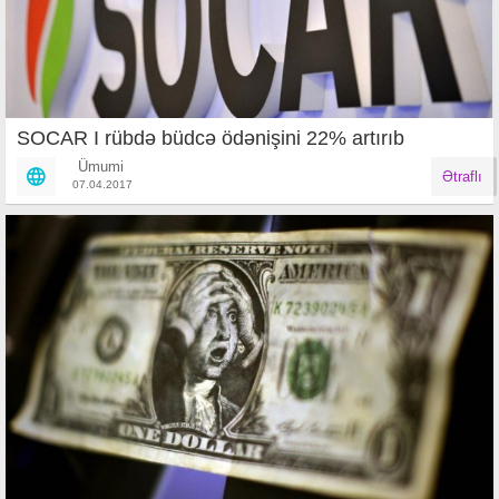
SOCAR I rübdə büdcə ödənişini 22% artırıb
Ümumi
Ətraflı
07.04.2017