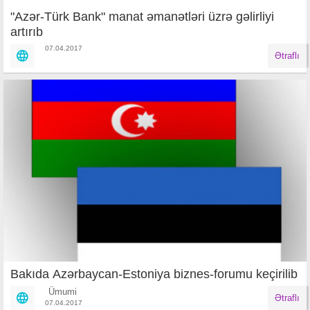
"Azər-Türk Bank" manat əmanətləri üzrə gəlirliyi
artırıb
07.04.2017
Ətraflı
Bakıda Azərbaycan-Estoniya biznes-forumu keçirilib
Ümumi
Ətraflı
07.04.2017