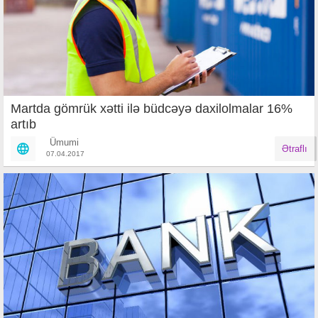
Martda gömrük xətti ilə büdcəyə daxilolmalar 16%
artıb
Ümumi
Ətraflı
07.04.2017