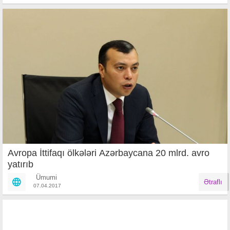
Avropa İttifaqı ölkələri Azərbaycana 20 mlrd. avro
yatırıb
Ümumi
Ətraflı
07.04.2017