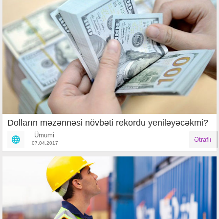
Dolların məzənnəsi növbəti rekordu yeniləyəcəkmi?
Ümumi
Ətraflı
07.04.2017