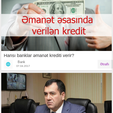
Hansı banklar əmanət krediti verir?
Bank
Ətraflı
07.04.2017