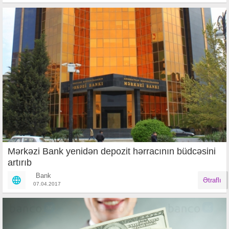
Mərkəzi Bank yenidən depozit hərracının büdcəsini
artırıb
Bank
Ətraflı
07.04.2017