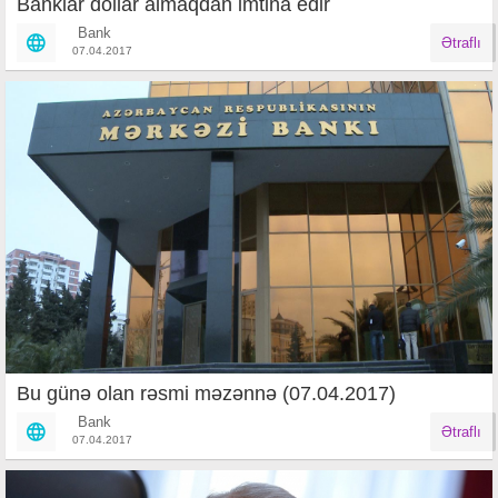
Banklar dollar almaqdan imtina edir
Bank
Ətraflı
07.04.2017
Bu günə olan rəsmi məzənnə (07.04.2017)
Bank
Ətraflı
07.04.2017