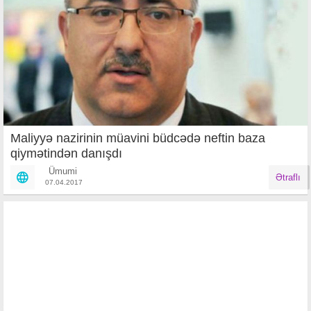
Maliyyə nazirinin müavini büdcədə neftin baza
qiymətindən danışdı
Ümumi
Ətraflı
07.04.2017