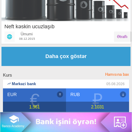
Neft kəskin ucuzlaşıb
Ümumi
Ətraflı
08.12.2015
Səhifələr
Daha çox göstər
Hamısına bax
Kurs
Mərkəzi bank
05.08.2026
€
₽
EUR
RUB
1.961
2.1031