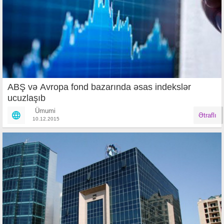
ABŞ və Avropa fond bazarında əsas indekslər
ucuzlaşıb
Ümumi
Ətraflı
10.12.2015