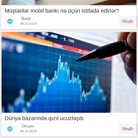
Müştərilər mobil bankı nə üçün istifadə edirlər?
Bank
Ətraflı
08.12.2015
Dünya bazarında qızıl ucuzlaşıb
Ümumi
Ətraflı
08.12.2015