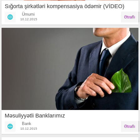
Sığorta şirkətləri kompensasiya ödəmir (VİDEO)
Ümumi
Ətraflı
10.12.2015
Məsuliyyətli Banklarımız
Bank
Ətraflı
10.12.2015