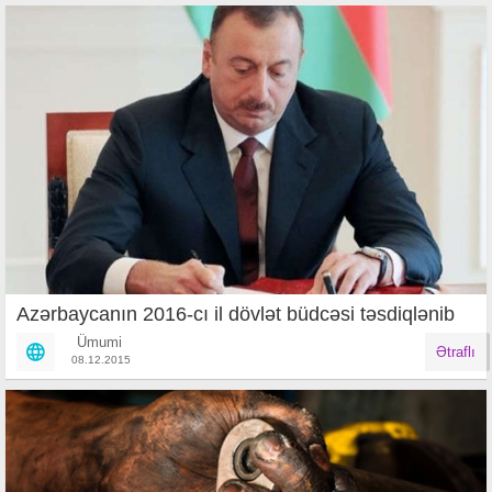
Azərbaycanın 2016-cı il dövlət büdcəsi təsdiqlənib
Ümumi
Ətraflı
08.12.2015