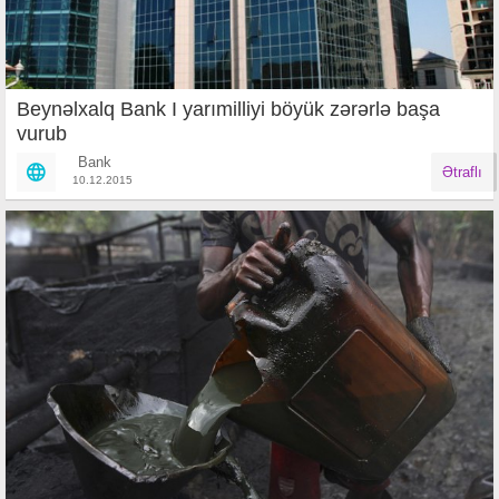
Beynəlxalq Bank I yarımilliyi böyük zərərlə başa
vurub
Bank
Ətraflı
10.12.2015