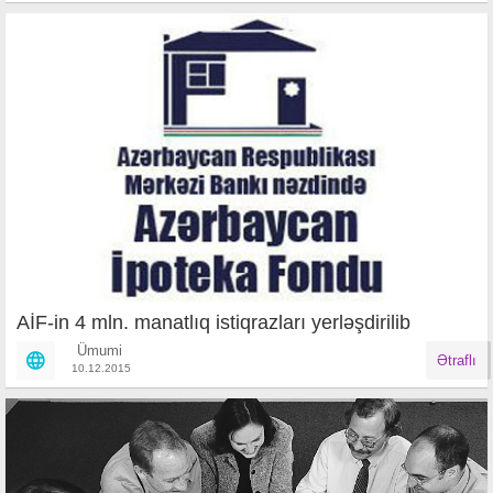
AİF-in 4 mln. manatlıq istiqrazları yerləşdirilib
Ümumi
Ətraflı
10.12.2015