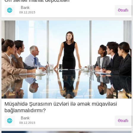
Ən sərfəli manat depozitləri
Bank
Ətraflı
09.12.2015
Müşahidə Şurasının üzvləri ilə əmək müqaviləsi
bağlanmalıdırmı?
Bank
Ətraflı
09.12.2015