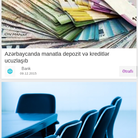
Azərbaycanda manatla depozit və kreditlər
ucuzlaşıb
Bank
Ətraflı
09.12.2015