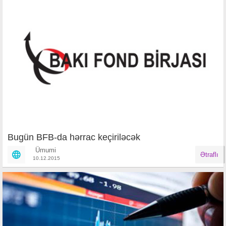
Bugün BFB-da hərrac keçiriləcək
Ümumi
Ətraflı
10.12.2015