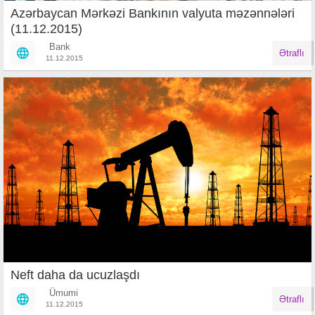
Azərbaycan Mərkəzi Bankının valyuta məzənnələri
(11.12.2015)
Bank
Ətraflı
11.12.2015
Neft daha da ucuzlaşdı
Ümumi
Ətraflı
11.12.2015