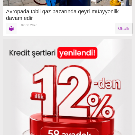
Avropada təbii qaz bazarında qeyri-müəyyənlik
davam edir
07.08.2026
Ətraflı