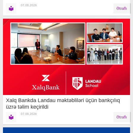
07.08.2026
Ətraflı
Xalq Bankda Landau məktəbliləri üçün bankçılıq
üzrə təlim keçirildi
07.08.2026
Ətraflı