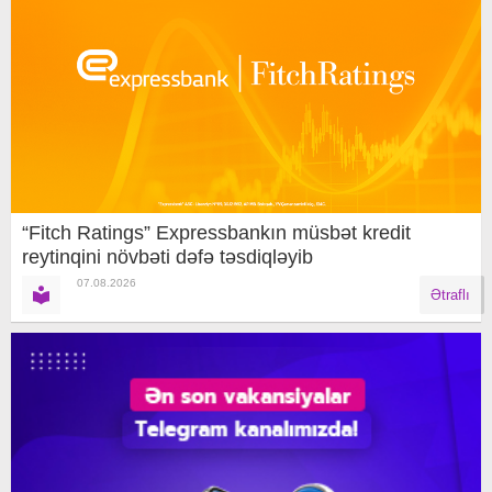
“Fitch Ratings” Expressbankın müsbət kredit
reytinqini növbəti dəfə təsdiqləyib
07.08.2026
Ətraflı