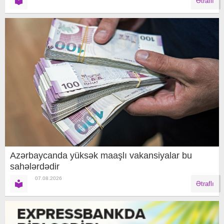
Ətraflı
Azərbaycanda yüksək maaşlı vakansiyalar bu
sahələrdədir
07.08.2026
Ətraflı