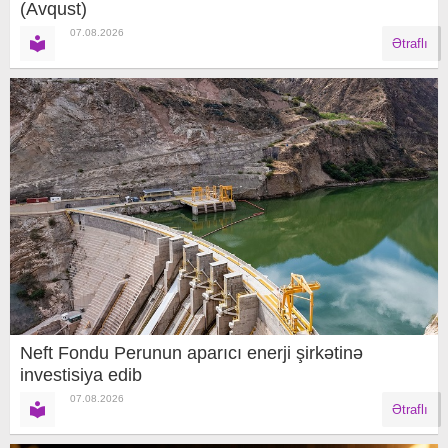
(Avqust)
07.08.2026
Ətraflı
Neft Fondu Perunun aparıcı enerji şirkətinə
investisiya edib
07.08.2026
Ətraflı