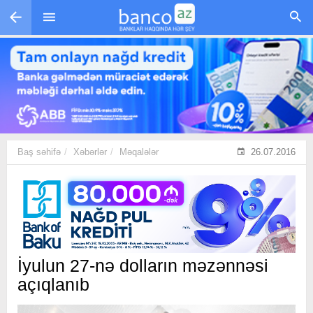
Skip to main content
Baş səhifə
Xəbərlər
Məqalələr
26.07.2016
İyulun 27-nə dolların məzənnəsi
açıqlanıb