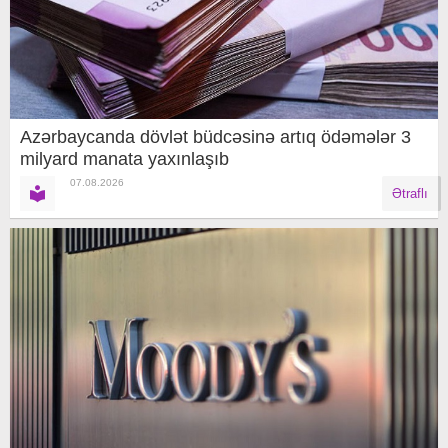
Azərbaycanda dövlət büdcəsinə artıq ödəmələr 3
milyard manata yaxınlaşıb
07.08.2026
Ətraflı