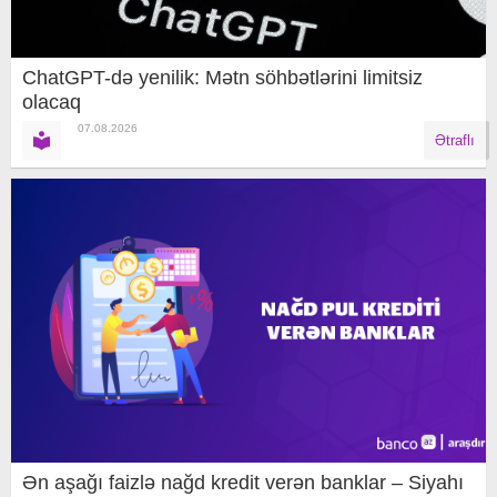
ChatGPT-də yenilik: Mətn söhbətlərini limitsiz
olacaq
07.08.2026
Ətraflı
Ən aşağı faizlə nağd kredit verən banklar – Siyahı