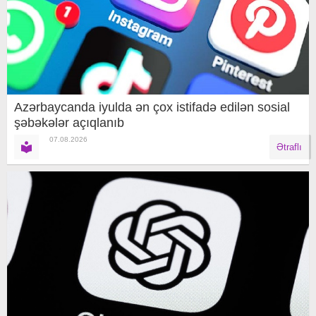
Azərbaycanda iyulda ən çox istifadə edilən sosial
şəbəkələr açıqlanıb
07.08.2026
Ətraflı