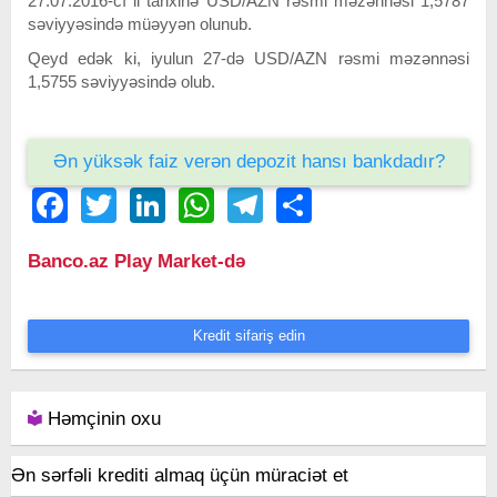
27.07.2016-cı il tarixinə USD/AZN rəsmi məzənnəsi 1,5787
səviyyəsində müəyyən olunub.
Qeyd edək ki, iyulun 27-də USD/AZN rəsmi məzənnəsi
1,5755 səviyyəsində olub.
Ən yüksək faiz verən depozit hansı bankdadır?
Facebook
Twitter
LinkedIn
WhatsApp
Telegram
Share
Banco.az Play Market-də
Kredit sifariş edin
Həmçinin oxu
Ən sərfəli krediti almaq üçün müraciət et