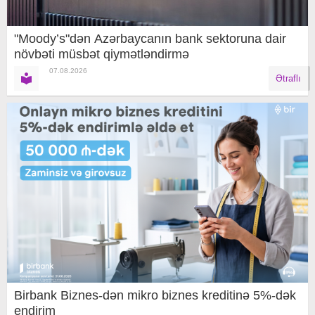
"Moody’s"dən Azərbaycanın bank sektoruna dair
növbəti müsbət qiymətləndirmə
07.08.2026
Ətraflı
Birbank Biznes-dən mikro biznes kreditinə 5%-dək
endirim