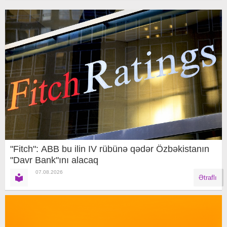
"Fitch": ABB bu ilin IV rübünə qədər Özbəkistanın
"Davr Bank"ını alacaq
07.08.2026
Ətraflı