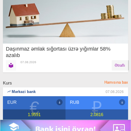
Daşınmaz əmlak sığortası üzrə yığımlar 58%
azalıb
07.08.2026
Ətraflı
Hamısına bax
Kurs
Mərkəzi bank
07.08.2026
€
₽
EUR
RUB
1.9591
2.0816