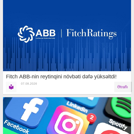
Fitch ABB-nin reytinqini növbəti dəfə yüksəltdi!
07.08.2026
Ətraflı