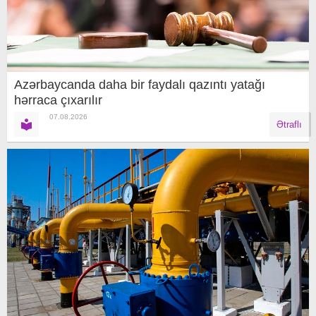
Azərbaycanda daha bir faydalı qazıntı yatağı
hərraca çıxarılır
07.08.2026
Ətraflı