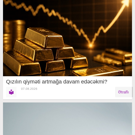
Qızılın qiyməti artmağa davam edəcəkmi?
07.08.2026
Ətraflı