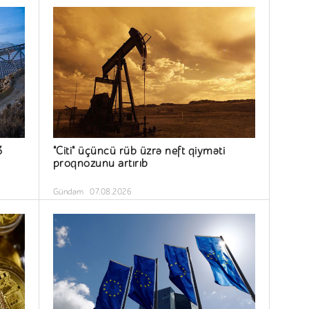
3
"Citi" üçüncü rüb üzrə neft qiyməti
proqnozunu artırıb
Gündəm
07.08.2026