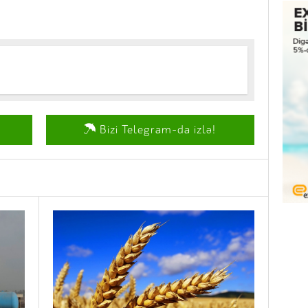
Bizi Telegram-da izlə!