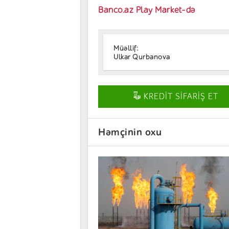
Banco.az Play Market-də
Müəllif:
Ulkar Qurbanova
KREDİT SİFARİŞ ET
Həmçinin oxu