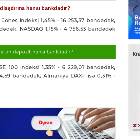
ğdlaşdırma hansı bankdadır?
Jones indeksi 1,45% - 16 253,57 bəndədək,
ndədək, NASDAQ 1,15% - 4 756,53 bəndədək
verən depozit hansı bankdadır?
SE 100 indeksi 1,35% - 6 229,01 bəndədək,
4,59 bəndədək, Almaniya DAX-ı isə 0,31% -