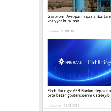
Gazprom: Avropanın qaz anbarları
vəziyyət kritikləşir
Gündəm
08.08.2026
Fitch Ratings: AFB Bankın depozit a
orta bazar göstəricilərini üstələyib
İnvestisiya
08.08.2026