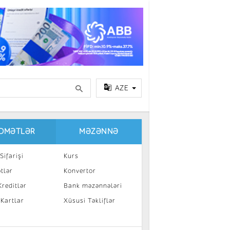
AZE
IDMƏTLƏR
MƏZƏNNƏ
Sifarişi
Kurs
tlər
Konvertor
reditlər
Bank məzənnələri
 Kartlar
Xüsusi Təkliflər
a