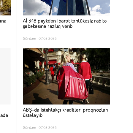
sına
Aİ 348 peykdən ibarət təhlükəsiz rabitə
şəbəkəsinə razılıq verib
Gündəm
07.08.2026
ABŞ-da istehlakçı kreditləri proqnozları
fadə
üstələyib
Gündəm
07.08.2026