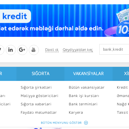
Daxil ol
Qeydiyyatdan keç
R
SIĞORTA
VAKANSIYALAR
X
Sığorta şirkətləri
Bütün vakansiyalar
Kredit 
arı
Maliyyə göstəriciləri
Bank işi kursları
Əmanə
ciləri
Sığorta xəbərləri
Bank terminləri
Nağd K
8
Faydalı məlumatlar
Karyera
Taksit
Sığorta kalkulyatoru
Peşakar inkişaf
İpotek
BÜTÜN MENYUNU GÖSTƏR