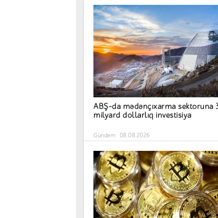
ABŞ-da mədənçıxarma sektoruna 
milyard dollarlıq investisiya
Gündəm
08.08.2026