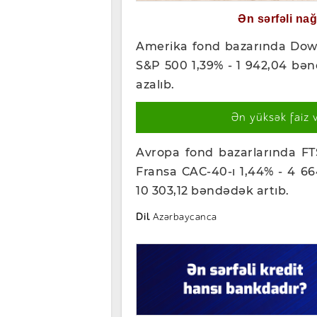
Ən sərfəli na
Amerika fond bazarında Dow 
S&P 500 1,39% - 1 942,04 bə
azalıb.
Ən yüksək faiz 
Avropa fond bazarlarında FT
Fransa CAC-40-ı 1,44% - 4 66
10 303,12 bəndədək artıb.
Dil
Azərbaycanca