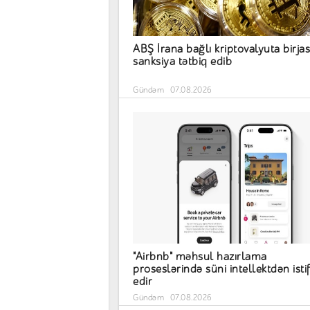
ABŞ İrana bağlı kriptovalyuta birja
sanksiya tətbiq edib
Gündəm
07.08.2026
"Airbnb" məhsul hazırlama
proseslərində süni intellektdən isti
edir
Gündəm
07.08.2026