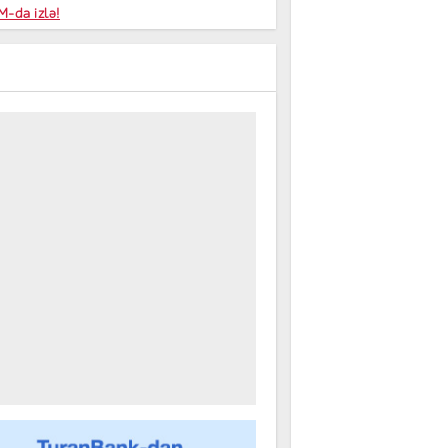
niyalar
-da izlə!
farişi