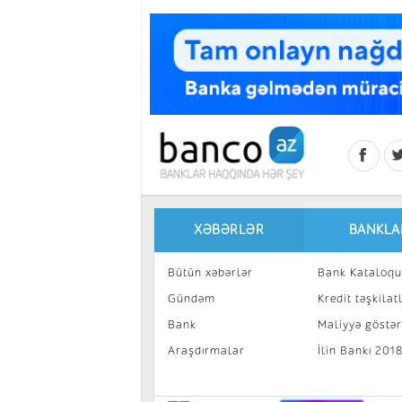
Skip to main content
XƏBƏRLƏR
BANKLA
Bütün xəbərlər
Bank Kataloqu
Gündəm
Kredit təşkilatl
Bank
Maliyyə göstəri
Araşdırmalar
İlin Bankı 201
İnvestisiya