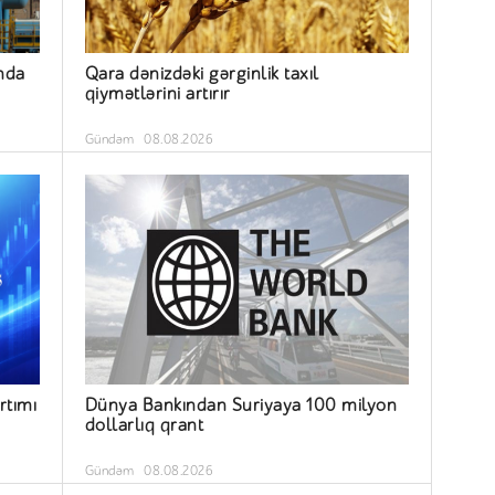
nda
Qara dənizdəki gərginlik taxıl
qiymətlərini artırır
Gündəm
08.08.2026
rtımı
Dünya Bankından Suriyaya 100 milyon
dollarlıq qrant
Gündəm
08.08.2026