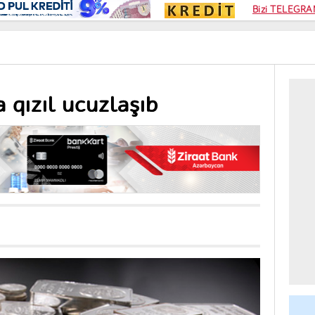
Kampa
Bizi TELEGRAM
Kart si
 qızıl ucuzlaşıb