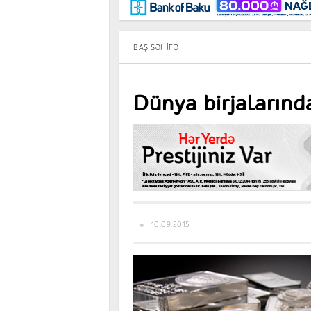
Maraqlı
BancoTV
Müsahibə
BAŞ SƏHIFƏ
Dünya birjalarında
10.09.2015