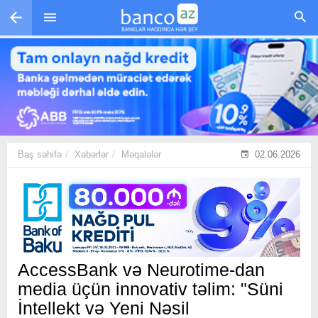
Skip to main content
Baş səhifə
Xəbərlər
Məqalələr
02.06.2026
AccessBank və Neurotime-dan
media üçün innovativ təlim: "Süni
İntellekt və Yeni Nəsil