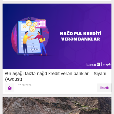
Ən aşağı faizlə nağd kredit verən banklar – Siyahı
(Avqust)
07.08.2026
Ətraflı