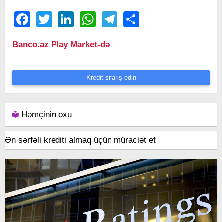
Facebook
Twitter
LinkedIn
WhatsApp
Telegram
Share
Banco.az Play Market-də
Kredit sifariş edin
Həmçinin oxu
Ən sərfəli krediti almaq üçün müraciət et