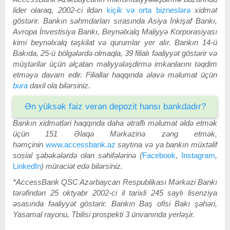
lider olaraq, 2002-ci ildən
kiçik və orta bizneslərə
xidmət
göstərir. Bankın səhmdarları sırasında Asiya İnkişaf Bankı,
Avropa İnvestisiya Bankı, Beynəlxalq Maliyyə Korporasiyası
kimi beynəlxalq təşkilat və qurumlar yer alır. Bankın 14-ü
Bakıda, 25-ü bölgələrdə olmaqla, 39 filialı fəaliyyət göstərir və
müştərilər üçün əlçatan maliyyələşdirmə imkanlarını təqdim
etməyə davam edir. Filiallar haqqında əlavə məlumat üçün
bura
daxil ola bilərsiniz.
Ən yüksək faiz verən depozit hansı bankdadır?
Bankın xidmətləri haqqında daha ətraflı məlumat əldə etmək
üçün 151 Əlaqə Mərkəzinə zəng etmək,
həmçinin
www.accessbank.az
saytına və ya bankın müxtəlif
sosial şəbəkələrdə olan səhifələrinə
(
Facebook
,
Instagram
,
LinkedIn
)
müraciət edə bilərsiniz.
*AccessBank QSC Azərbaycan Respublikası Mərkəzi Bankı
tərəfindən 25 oktyabr 2002-ci il tarixli 245 saylı lisenziya
əsasında fəaliyyət göstərir. Bankın Baş ofisi Bakı şəhəri,
Yasamal rayonu, Tbilisi prospekti 3 ünvanında yerləşir.