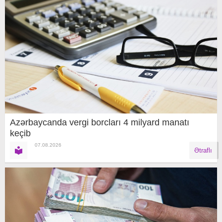
Azərbaycanda vergi borcları 4 milyard manatı
keçib
07.08.2026
Ətraflı