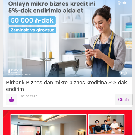
Birbank Biznes-dən mikro biznes kreditinə 5%-dək
endirim
07.08.2026
Ətraflı