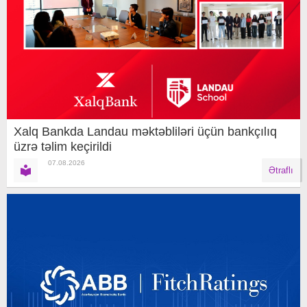
Xalq Bankda Landau məktəbliləri üçün bankçılıq
üzrə təlim keçirildi
07.08.2026
Ətraflı