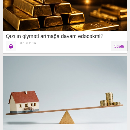
Qızılın qiyməti artmağa davam edəcəkmi?
07.08.2026
Ətraflı