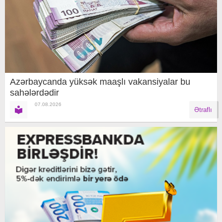
Azərbaycanda yüksək maaşlı vakansiyalar bu
sahələrdədir
07.08.2026
Ətraflı