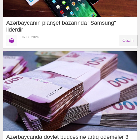
Azərbaycanın planşet bazarında "Samsung"
liderdir
07.08.2026
Ətraflı
Azərbaycanda dövlət büdcəsinə artıq ödəmələr 3