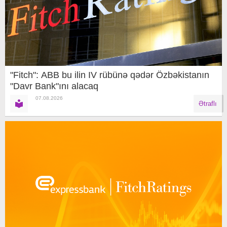
"Fitch": ABB bu ilin IV rübünə qədər Özbəkistanın
"Davr Bank"ını alacaq
07.08.2026
Ətraflı