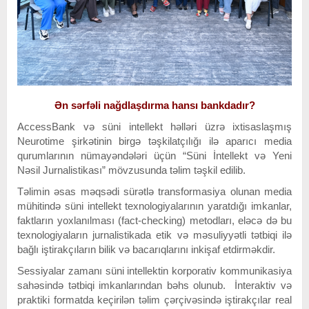
Ən sərfəli nağdlaşdırma hansı bankdadır?
AccessBank və süni intellekt həlləri üzrə ixtisaslaşmış
Neurotime şirkətinin birgə təşkilatçılığı ilə aparıcı media
qurumlarının nümayəndələri üçün “Süni İntellekt və Yeni
Nəsil Jurnalistikası” mövzusunda təlim təşkil edilib.
Təlimin əsas məqsədi sürətlə transformasiya olunan media
mühitində süni intellekt texnologiyalarının yaratdığı imkanlar,
faktların yoxlanılması (fact-checking) metodları, eləcə də bu
texnologiyaların jurnalistikada etik və məsuliyyətli tətbiqi ilə
bağlı iştirakçıların bilik və bacarıqlarını inkişaf etdirməkdir.
Sessiyalar zamanı süni intellektin korporativ kommunikasiya
sahəsində tətbiqi imkanlarından bəhs olunub. İnteraktiv və
praktiki formatda keçirilən təlim çərçivəsində iştirakçılar real