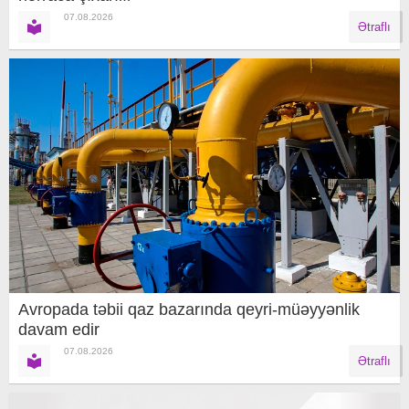
07.08.2026
Ətraflı
Avropada təbii qaz bazarında qeyri-müəyyənlik
davam edir
07.08.2026
Ətraflı