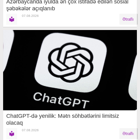
Azərbaycanda iyulda ən çox istifadə edilən sosial
şəbəkələr açıqlanıb
07.08.2026
Ətraflı
ChatGPT-də yenilik: Mətn söhbətlərini limitsiz
olacaq
07.08.2026
Ətraflı