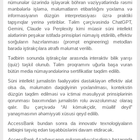
nümunələr üzərində işləyərək böhran vəziyyətlərində rəsmi
mənbələrlə işləmə, məlumatların etibarlılığını yoxlama və
informasiyanın düzgün interpretasiyası üzrə praktiki
tapşırıqlar yerinə yetiriblər. Təlim çərçivəsində ChatGPT,
Gemini, Claude və Perplexity kimi müasir süni intellekt
alətlərinin peşəkar istifadə prinsipləri nümayiş etdirilib, effektiv
sorğuların hazırlanması (prompt engineering) metodları
barədə iştirakçılara ətraflı məlumat verilib.
Tədbirin sonunda iştirakçılar arasında interaktiv bilik yarışı
(quiz) təşkil olunub. Təlim proqramını uğurla başa vuran
bütün media nümayəndələrinə sertifikatlar təqdim edilib.
Süni intellekt jurnalistin fəaliyyətini dəstəkləyən effektiv alət
olsa da, məlumatın dəqiqliyinin yoxlanılması, kontekstin
düzgün təqdim edilməsi və ictimai məsuliyyət prinsiplərinin
qorunması baxımından jurnalistin rolu əvəzolunmaz olaraq
qalır. Bu çərçivədə “AI köməkçidir, müəllif deyil”
yanaşmasının əhəmiyyəti xüsusi qeyd edilib.
AccessBank bundan sonra da innovativ texnologiyaların
tətbiqini təşviq edən təşəbbüslərini davam etdirəcək.
AccessBank Azərbaycanın mikromaliyyələşdirmə bazarında