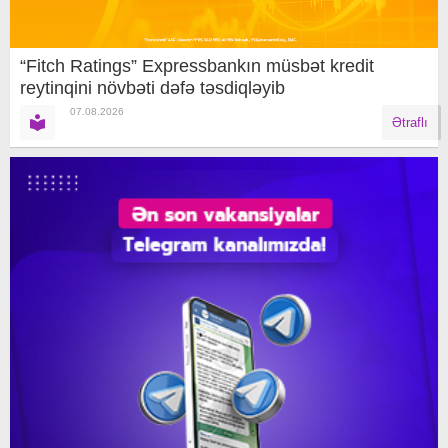
“Fitch Ratings” Expressbankın müsbət kredit
reytinqini növbəti dəfə təsdiqləyib
07.08.2026
Ətraflı