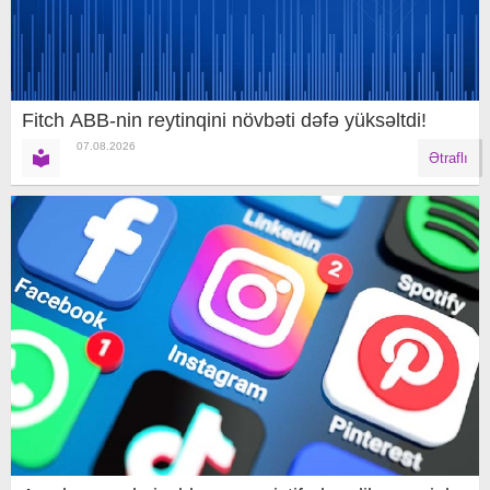
Fitch ABB-nin reytinqini növbəti dəfə yüksəltdi!
07.08.2026
Ətraflı