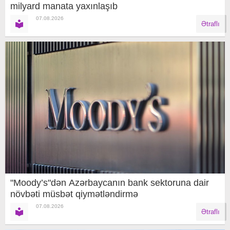
milyard manata yaxınlaşıb
07.08.2026
Ətraflı
"Moody’s"dən Azərbaycanın bank sektoruna dair
növbəti müsbət qiymətləndirmə
07.08.2026
Ətraflı