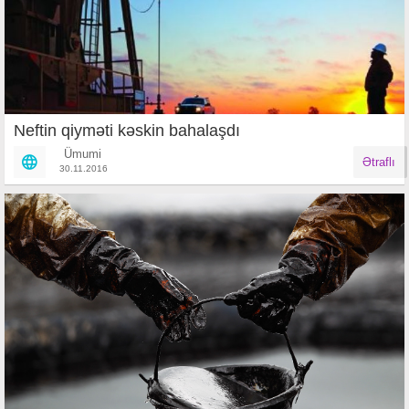
Neftin qiyməti kəskin bahalaşdı
Ümumi
Ətraflı
30.11.2016