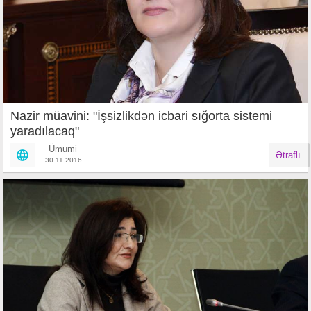
Nazir müavini: "İşsizlikdən icbari sığorta sistemi
yaradılacaq"
Ümumi
Ətraflı
30.11.2016