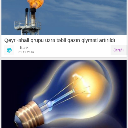
Qeyri-əhali qrupu üzrə təbii qazın qiyməti artırıldı
Bank
Ətraflı
01.12.2016