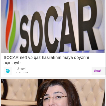
SOCAR neft və qaz hasilatının maya dəyərini
açıqlayıb
Ümumi
Ətraflı
30.11.2016