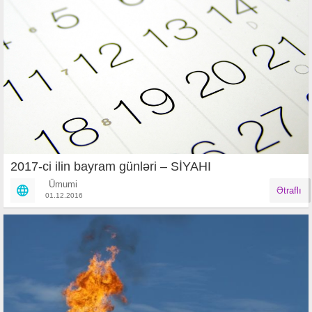
2017-ci ilin bayram günləri – SİYAHI
Ümumi
Ətraflı
01.12.2016