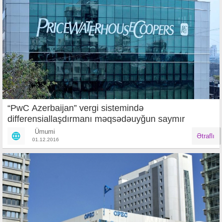
“PwC Azerbaijan” vergi sistemində
differensiallaşdırmanı məqsədəuyğun saymır
Ümumi
Ətraflı
01.12.2016