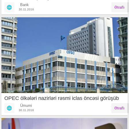
Bank
Ətraflı
30.11.2016
OPEC ölkələri nazirləri rəsmi iclas öncəsi görüşüb
Ümumi
Ətraflı
30.11.2016