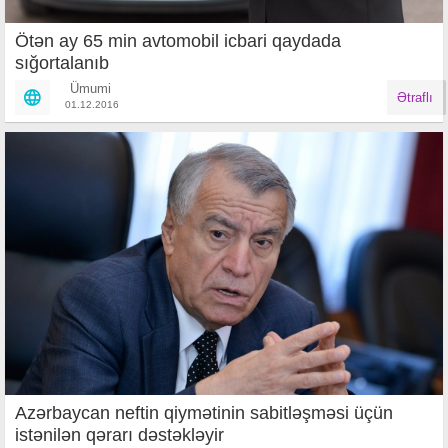
Ötən ay 65 min avtomobil icbari qaydada
sığortalanıb
Ümumi
Ətraflı
01.12.2016
Azərbaycan neftin qiymətinin sabitləşməsi üçün
istənilən qərarı dəstəkləyir