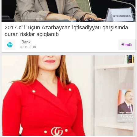
2017-ci il üçün Azərbaycan iqtisadiyyatı qarşısında
duran risklər açıqlanıb
Bank
Ətraflı
30.11.2016