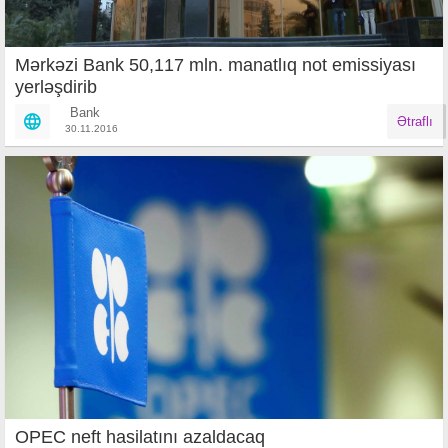
Mərkəzi Bank 50,117 mln. manatlıq not emissiyası
yerləşdirib
Bank
Ətraflı
30.11.2016
OPEC neft hasilatını azaldacaq