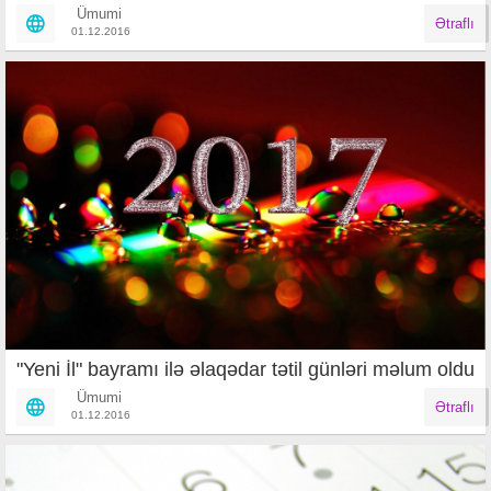
Ümumi
Ətraflı
01.12.2016
"Yeni İl" bayramı ilə əlaqədar tətil günləri məlum oldu
Ümumi
Ətraflı
01.12.2016