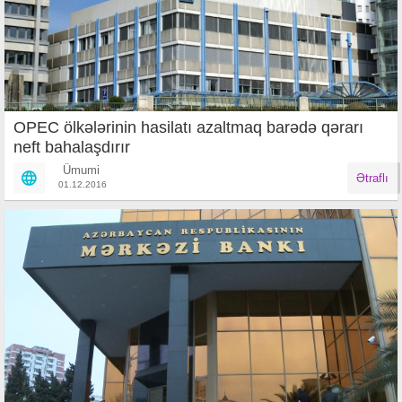
OPEC ölkələrinin hasilatı azaltmaq barədə qərarı
neft bahalaşdırır
Ümumi
Ətraflı
01.12.2016