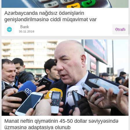
Azərbaycanda nağdsız ödənişlərin
genişləndirilməsinə ciddi müqavimət var
Bank
Ətraflı
30.11.2016
Manat neftin qiymətinin 45-50 dollar səviyyəsində
üzməsinə adaptasiya olunub