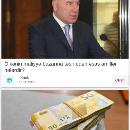
Ölkənin maliyyə bazarına təsir edən əsas amillər
nələrdir?
Bank
Ətraflı
30.11.2016