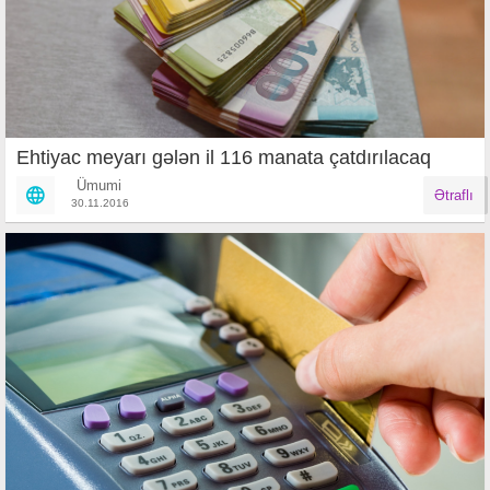
Ehtiyac meyarı gələn il 116 manata çatdırılacaq
Ümumi
Ətraflı
30.11.2016