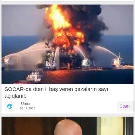
SOCAR-da ötən il baş verən qəzaların sayı
açıqlanıb
Ümumi
Ətraflı
30.11.2016