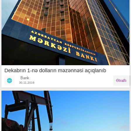
Dekabrın 1-nə dolların məzənnəsi açıqlanıb
Bank
Ətraflı
30.11.2016