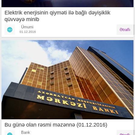
Elektrik enerjisinin qiyməti ilə bağlı dəyişiklik
qüvvəyə minib
Ümumi
Ətraflı
01.12.2016
Bu günə olan rəsmi məzənnə (01.12.2016)
Bank