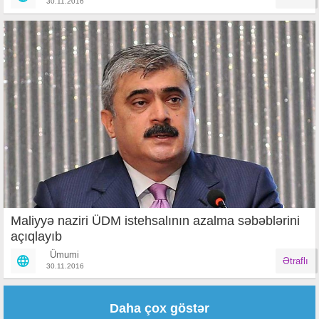
30.11.2016
Maliyyə naziri ÜDM istehsalının azalma səbəblərini
açıqlayıb
Ümumi
Ətraflı
30.11.2016
Səhifələr
Daha çox göstər