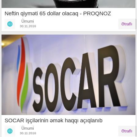
Neftin qiyməti 65 dollar olacaq - PROQNOZ
Ümumi
Ətraflı
30.11.2016
SOCAR işçilərinin əmək haqqı açıqlanıb
Ümumi
Ətraflı
30.11.2016