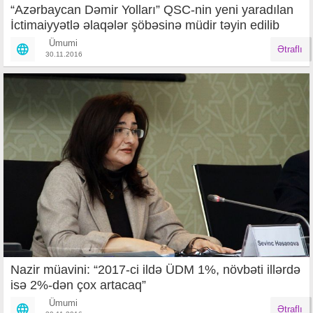
“Azərbaycan Dəmir Yolları” QSC-nin yeni yaradılan
İctimaiyyətlə əlaqələr şöbəsinə müdir təyin edilib
Ümumi
Ətraflı
30.11.2016
Nazir müavini: “2017-ci ildə ÜDM 1%, növbəti illərdə
isə 2%-dən çox artacaq”
Ümumi
Ətraflı