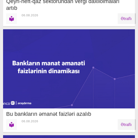
Qeyri-neft-qaz sektorundan vergi daxilolmaları
artıb
06.08.2026
Ətraflı
Bu bankların əmanət faizləri azalıb
06.08.2026
Ətraflı