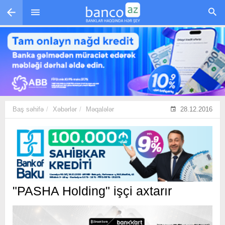
Skip to main content
Baş səhifə
Xəbərlər
Məqalələr
28.12.2016
"PASHA Holding" işçi axtarır