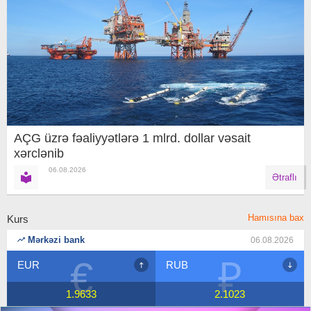
AÇG üzrə fəaliyyətlərə 1 mlrd. dollar vəsait
xərclənib
06.08.2026
Ətraflı
Hamısına bax
Kurs
Mərkəzi bank
06.08.2026
₽
$
RUB
USD
2.1023
1.7