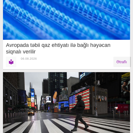
Avropada təbii qaz ehtiyatı ilə bağlı həyəcan
siqnalı verilir
06.08.2026
Ətraflı