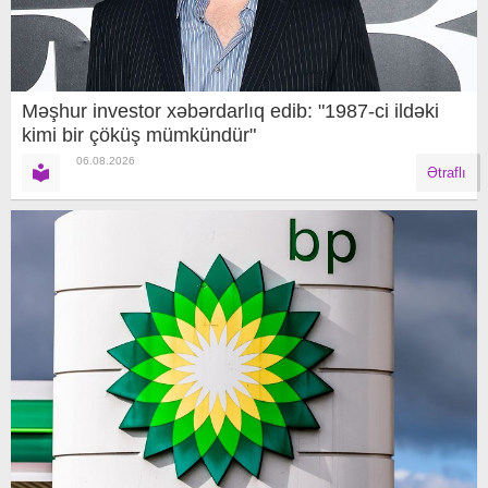
Məşhur investor xəbərdarlıq edib: "1987-ci ildəki
kimi bir çöküş mümkündür"
06.08.2026
Ətraflı