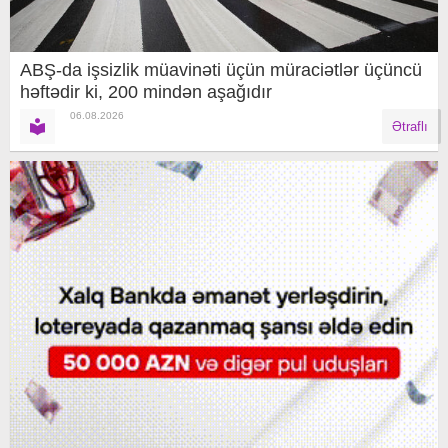
ABŞ-da işsizlik müavinəti üçün müraciətlər üçüncü
həftədir ki, 200 mindən aşağıdır
06.08.2026
Ətraflı