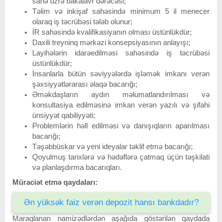
sahə üzrə bakalavr dərəcəsi;
Təlim və inkişaf sahəsində minimum 5 il menecer
olaraq iş təcrübəsi tələb olunur;
İR sahəsində kvalifikasiyanın olması üstünlükdür;
Daxili treyninq mərkəzi konsepsiyasının anlayışı;
Layihələrin idarəedilməsi sahəsində iş təcrübəsi
üstünlükdür;
İnsanlarla bütün səviyyələrdə işləmək imkanı verən
şəxsiyyətlərarası əlaqə bacarığı;
Əməkdaşların aydın məlumatlandırılması və
konsultasiya edilməsinə imkan verən yazılı və şifahi
ünsiyyət qabiliyyəti;
Problemlərin həll edilməsi və danışıqların aparılması
bacarığı;
Təşəbbüskar və yeni ideyalar təklif etmə bacarığı;
Qoyulmuş tarixlərə və hədəflərə çatmaq üçün təşkilati
və planlaşdırma bacarıqları.
Müraciət etmə qaydaları:
Ən yüksək faiz verən depozit hansı bankdadır?
Maraqlanan namizədlərdən aşağıda göstərilən qaydada