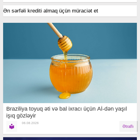
Ən sərfəli krediti almaq üçün müraciət et
Braziliya toyuq əti və bal ixracı üçün Aİ-dən yaşıl
işıq gözləyir
06.08.2026
Ətraflı