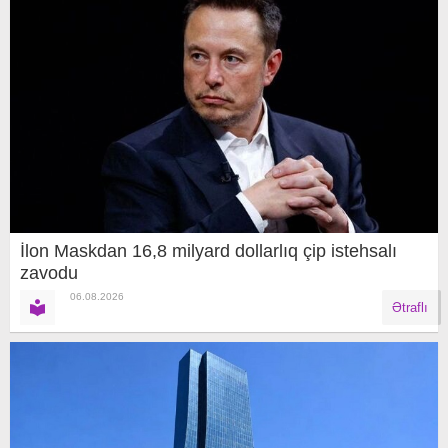
İlon Maskdan 16,8 milyard dollarlıq çip istehsalı
zavodu
06.08.2026
Ətraflı