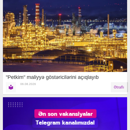
"Petkim" maliyyə göstəricilərini açıqlayıb
06.08.2026
Ətraflı