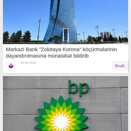
Mərkəzi Bank "Zolotaya Korona" köçürmələrinin
dayandırılmasına münasibət bildirib
06.08.2026
Ətraflı