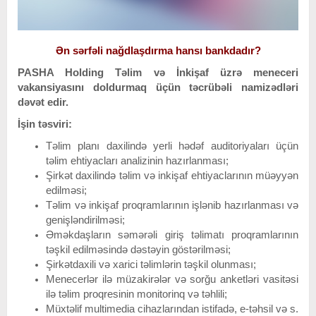
Ən sərfəli nağdlaşdırma hansı bankdadır?
PASHA Holding Təlim və İnkişaf üzrə meneceri
vakansiyasını doldurmaq üçün təcrübəli namizədləri
dəvət edir.
İşin təsviri:
Təlim planı daxilində yerli hədəf auditoriyaları üçün
təlim ehtiyacları analizinin hazırlanması;
Şirkət daxilində təlim və inkişaf ehtiyaclarının müəyyən
edilməsi;
Təlim və inkişaf proqramlarının işlənib hazırlanması və
genişləndirilməsi;
Əməkdaşların səmərəli giriş təlimatı proqramlarının
təşkil edilməsində dəstəyin göstərilməsi;
Şirkətdaxili və xarici təlimlərin təşkil olunması;
Menecerlər ilə müzakirələr və sorğu anketləri vasitəsi
ilə təlim proqresinin monitorinq və təhlili;
Müxtəlif multimedia cihazlarından istifadə, e-təhsil və s.