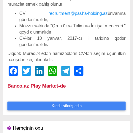
müraciət etmək xahiş olunur:
CV
recruitment@pasha-holding.az
ünvanına
göndərilməlidir;
Mövzu sətrində “Qrup üzrə Təlim və İnkişaf meneceri ”
qeyd olunmalıdır;
CV-lər 19 yanvar, 2017-cı il tarixinə qədər
göndərilməlidir.
Diqqət: Müraciət edən namizədlərin CV-ləri seçim üçün ilkin
baxışdan keçiriləcəkdir.
Facebook
Twitter
LinkedIn
WhatsApp
Telegram
Share
Banco.az Play Market-də
Kredit sifariş edin
Həmçinin oxu