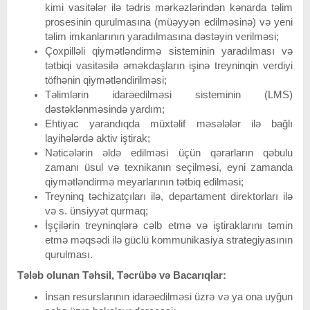
kimi vasitələr ilə tədris mərkəzlərindən kənarda təlim
prosesinin qurulmasına (müəyyən edilməsinə) və yeni
təlim imkanlarının yaradılmasına dəstəyin verilməsi;
Çoxpilləli qiymətləndirmə sisteminin yaradılması və
tətbiqi vasitəsilə əməkdaşların işinə treyninqin verdiyi
töfhənin qiymətləndirilməsi;
Təlimlərin idarəedilməsi sisteminin (LMS)
dəstəklənməsində yardım;
Ehtiyac yarandıqda müxtəlif məsələlər ilə bağlı
layihələrdə aktiv iştirak;
Nəticələrin əldə edilməsi üçün qərarların qəbulu
zamanı üsul və texnikanın seçilməsi, eyni zamanda
qiymətləndirmə meyarlarının tətbiq edilməsi;
Treyninq təchizatçıları ilə, departament direktorları ilə
və s. ünsiyyət qurmaq;
İşçilərin treyninqlərə cəlb etmə və iştiraklarını təmin
etmə məqsədi ilə güclü kommunikasiya strategiyasının
qurulması.
Tələb olunan Təhsil, Təcrübə və Bacarıqlar:
İnsan resurslarının idarəedilməsi üzrə və ya ona uyğun