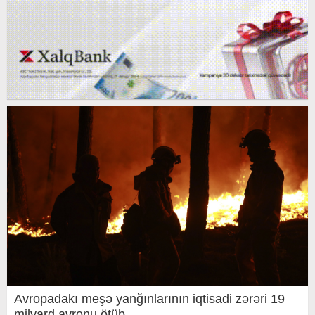
Avropadakı meşə yanğınlarının iqtisadi zərəri 19
milyard avronu ötüb