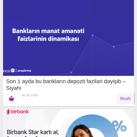
Son 1 ayda bu bankların depozit faziləri dəyişib –
Siyahı
06.08.2026
Ətraflı