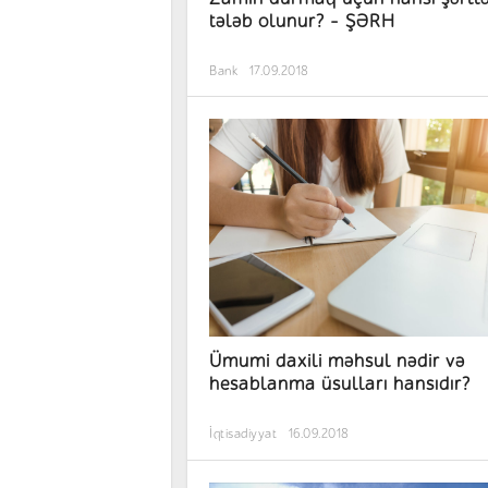
tələb olunur? - ŞƏRH
Bank
17.09.2018
Ümumi daxili məhsul nədir və
hesablanma üsulları hansıdır?
İqtisadiyyat
16.09.2018