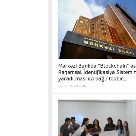
Mərkəzi Bankda “Blockchain” əs
Rəqəmsal İdentifikasiya Sistemin
yaradılması ilə bağlı tədbir
keçirilmişdir
Bank
14.09.2018