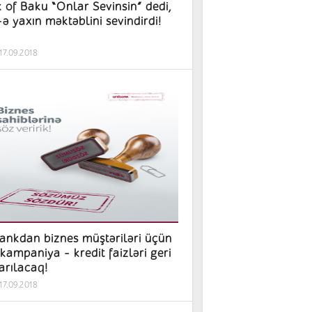
 of Baku “Onlar Sevinsin” dedi,
ə yaxın məktəblini sevindirdi!
17.09.2018
ankdan biznes müştəriləri üçün
 kampaniya - kredit faizləri geri
arılacaq!
17.09.2018