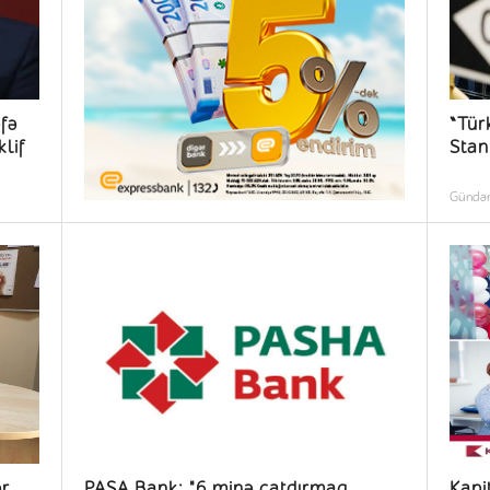
əfə
“Tür
lif
Stan
Günd
ər
PAŞA Bank: "6 minə çatdırmaq
Kapi