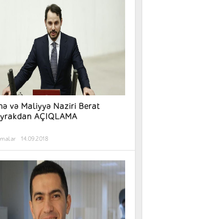
nə və Maliyyə Naziri Berat
ayrakdan AÇIQLAMA
rmalar
14.09.2018