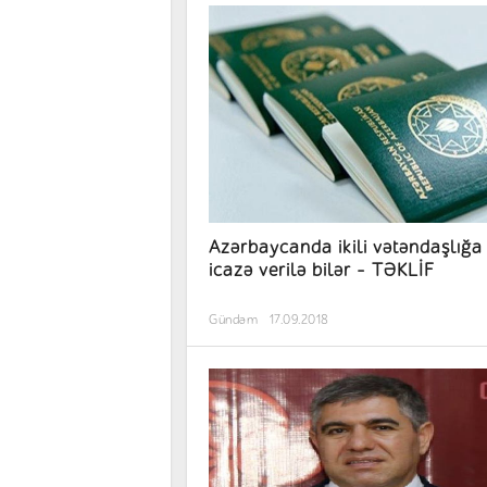
Azərbaycanda ikili vətəndaşlığa
icazə verilə bilər - TƏKLİF
Gündəm
17.09.2018