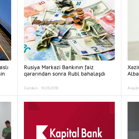
aslı
Rusiya Mərkəzi Bankının faiz
Xəzi
in
qərarından sonra Rubl bahalaşdı
Alb
Gündəm
14.09.2018
Araşdı