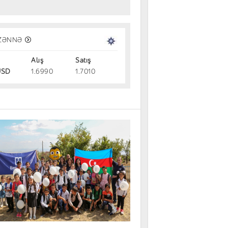
ZƏNNƏ
Alış
Satış
SD
1.6990
1.7010