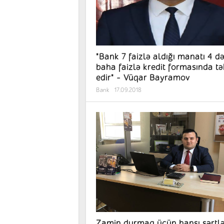
"Bank 7 faizlə aldığı manatı 4 d
baha faizlə kredit formasında tək
edir" - Vüqar Bayramov
Bank
17.09.2018
Zamin durmaq üçün hansı şərtl