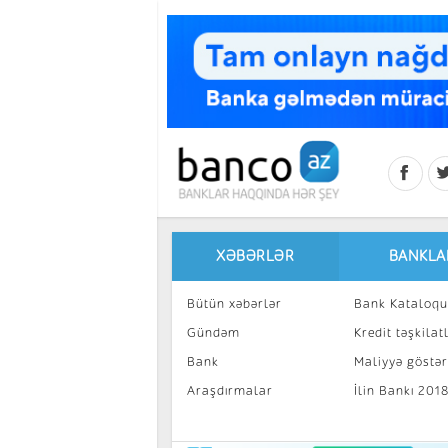
Skip to main content
XƏBƏRLƏR
BANKLA
Bütün xəbərlər
Bank Kataloqu
Gündəm
Kredit təşkilatl
Bank
Maliyyə göstəri
Araşdırmalar
İlin Bankı 201
İnvestisiya