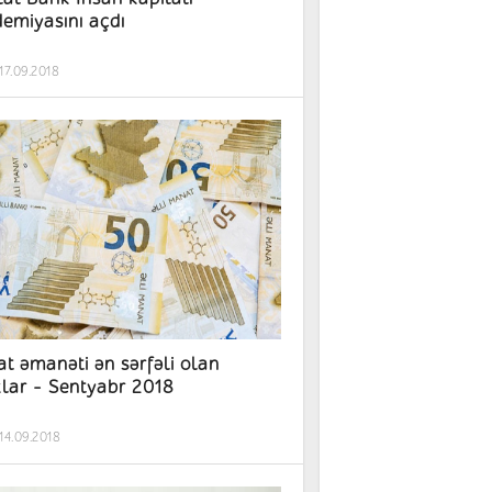
emiyasını açdı
17.09.2018
t əmanəti ən sərfəli olan
lar - Sentyabr 2018
14.09.2018