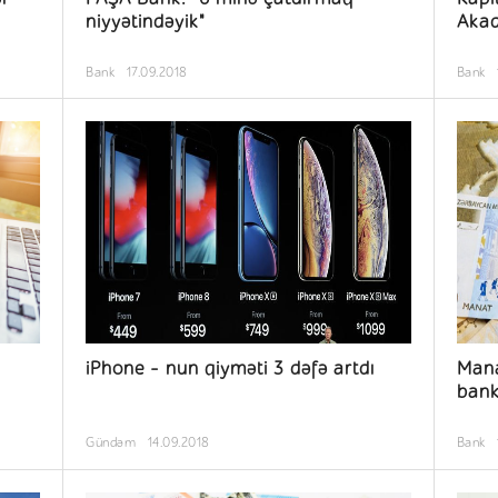
niyyətindəyik"
Akad
Bank
17.09.2018
Bank
iPhone - nun qiyməti 3 dəfə artdı
Mana
bank
Gündəm
14.09.2018
Bank