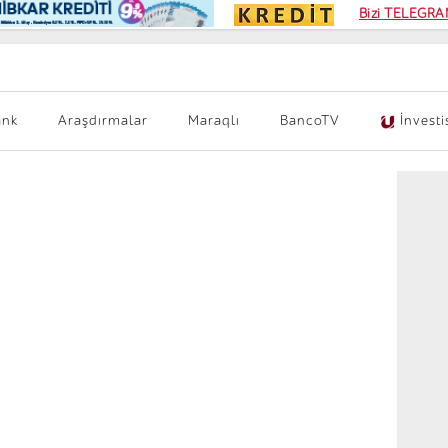
Kampa
Bizi TELEGRAM
Kart si
ank
Araşdırmalar
Maraqlı
BancoTV
İnvesti