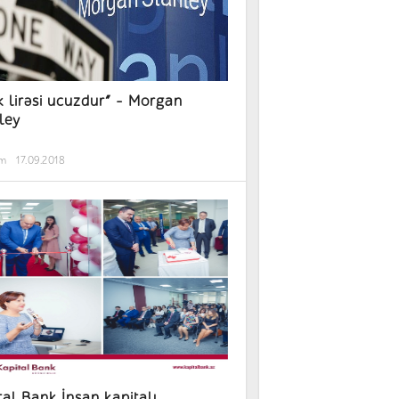
k lirəsi ucuzdur” – Morgan
ley
əm
17.09.2018
tal Bank İnsan kapitalı