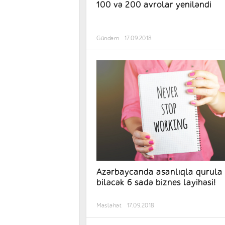
100 və 200 avrolar yeniləndi
Gündəm
17.09.2018
Azərbaycanda asanlıqla qurula
biləcək 6 sadə biznes layihəsi!
Məsləhət
17.09.2018