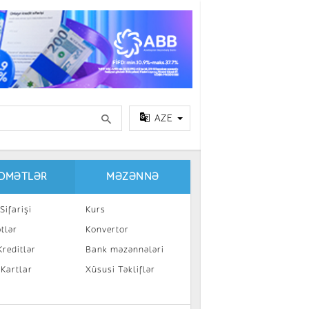
AZE
IDMƏTLƏR
MƏZƏNNƏ
Sifarişi
Kurs
tlər
Konvertor
reditlər
Bank məzənnələri
 Kartlar
Xüsusi Təkliflər
a