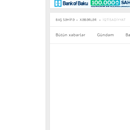
Maraqlı
BancoTV
Müsahibə
BAŞ SƏHIFƏ
XƏBƏRLƏR
İQTISADIYYAT
Bütün xəbərlər
Gündəm
B