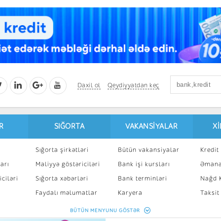
Daxil ol
Qeydiyyatdan keç
R
SIĞORTA
VAKANSIYALAR
X
Sığorta şirkətləri
Bütün vakansiyalar
Kredit 
arı
Maliyyə göstəriciləri
Bank işi kursları
Əmanə
ciləri
Sığorta xəbərləri
Bank terminləri
Nağd K
8
Faydalı məlumatlar
Karyera
Taksit
Sığorta kalkulyatoru
Peşakar inkişaf
İpotek
BÜTÜN MENYUNU GÖSTƏR