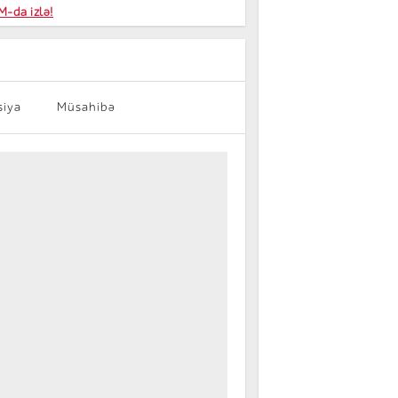
niyalar
-da izlə!
farişi
siya
Müsahibə