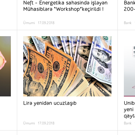
Neft - Energetika sahəsində işləyən
Bank
Mühasiblərə “Workshop”keçirildi !
200-
Ümumi
17.09.2018
Bank
Lirə yenidən ucuzlaşıb
Unib
yeni
qayt
Ümumi
17.09.2018
Bank