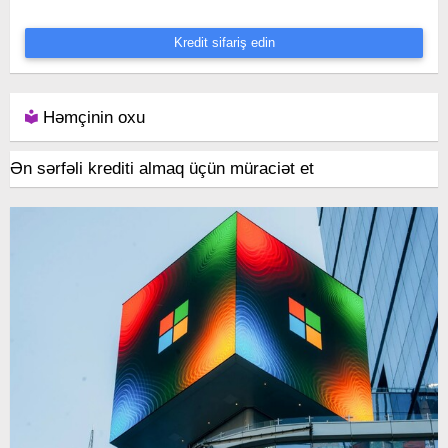
Kredit sifariş edin
Həmçinin oxu
Ən sərfəli krediti almaq üçün müraciət et