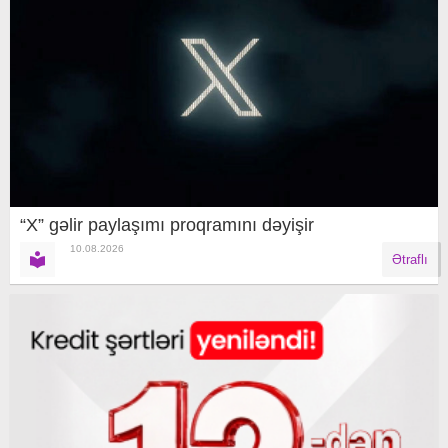
“X” gəlir paylaşımı proqramını dəyişir
10.08.2026
Ətraflı