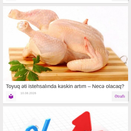
Toyuq əti istehsalında kəskin artım – Necə olacaq?
10.08.2026
Ətraflı