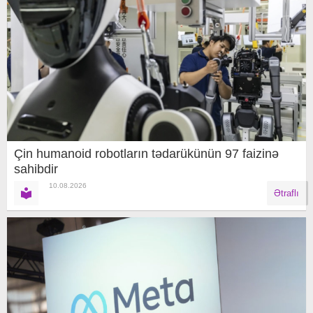
Çin humanoid robotların tədarükünün 97 faizinə
sahibdir
10.08.2026
Ətraflı