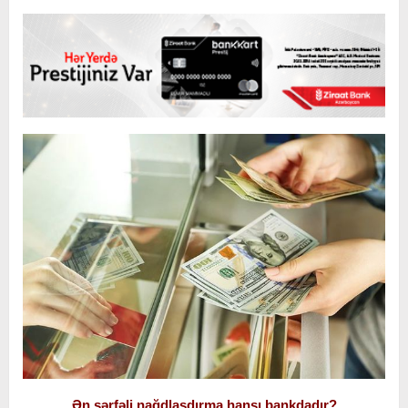
Ən sərfəli nağdlaşdırma hansı bankdadır?