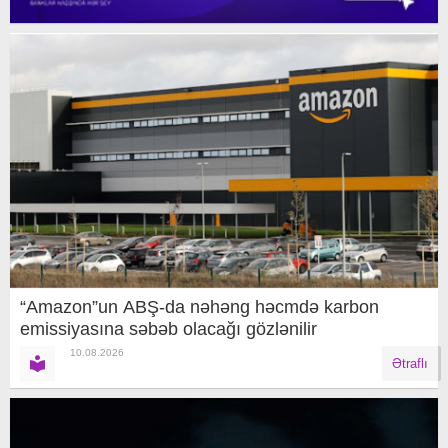
“Amazon”un ABŞ-da nəhəng həcmdə karbon
emissiyasına səbəb olacağı gözlənilir
10.08.2026
Ətraflı