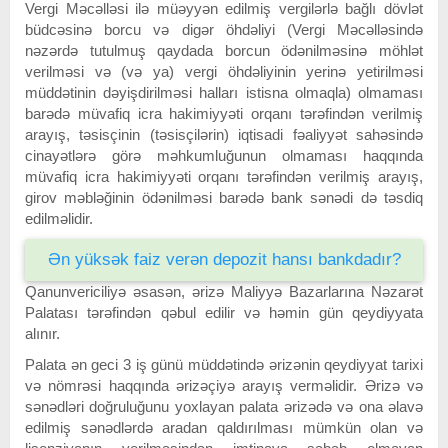
Vergi Məcəlləsi ilə müəyyən edilmiş vergilərlə bağlı dövlət
büdcəsinə borcu və digər öhdəliyi (Vergi Məcəlləsində
nəzərdə tutulmuş qaydada borcun ödənilməsinə möhlət
verilməsi və (və ya) vergi öhdəliyinin yerinə yetirilməsi
müddətinin dəyişdirilməsi halları istisna olmaqla) olmaması
barədə müvafiq icra hakimiyyəti orqanı tərəfindən verilmiş
arayış, təsisçinin (təsisçilərin) iqtisadi fəaliyyət sahəsində
cinayətlərə görə məhkumluğunun olmaması haqqında
müvafiq icra hakimiyyəti orqanı tərəfindən verilmiş arayış,
girov məbləğinin ödənilməsi barədə bank sənədi də təsdiq
edilməlidir.
Ən yüksək faiz verən depozit hansı bankdadır?
Qanunvericiliyə əsasən, ərizə Maliyyə Bazarlarına Nəzarət
Palatası tərəfindən qəbul edilir və həmin gün qeydiyyata
alınır.
Palata ən geci 3 iş günü müddətində ərizənin qeydiyyat tarixi
və nömrəsi haqqında ərizəçiyə arayış verməlidir. Ərizə və
sənədləri doğruluğunu yoxlayan palata ərizədə və ona əlavə
edilmiş sənədlərdə aradan qaldırılması mümkün olan və