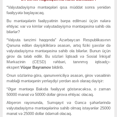
“Valyutadəyişmə məntəqələri qısa müddət sonra yenidən
fəaliyyətə başlayacaq.
Bu məntəqələrin fəaliyyətinin bərpa edilməsi üçün nələrə
ehtiyac var və kimlər valyutadəyişmə məntəqəsinə sahib ola
bilərlər?
“Valyuta tənzimi haqqında” Azərbaycan Respublikasının
Qanuna edilən dəyişikliklərə əsasən, artıq fiziki şəxslər də
valyutadəyişmə məntəqəsinə sahib ola bilərlər. Bunun üçün
girov da tələb edilir. Bu sözləri İqtisadi və Sosial İnkişaf
Mərkəzinin (CESD) rəhbəri, tanınmış iqtisadçı-
ekspert
Vüqar Bayramov
bildirib.
Onun sözlərinə görə, qanunvericiliyə əsasən, girov vəsaitinin
məbləği məntəqənin yerləşdiyi yerdən asılı olaraq dəyişir:
“Əgər məntəqə Bakıda fəaliyyət göstərəcəksə, o zaman
50000 manat və 50000 dollar girova ehtiyac olacaq.
Abşeron rayonunda, Sumqayıt və Gəncə şəhərlərində
valyutadəyişmə məntəqələrinə sahib olmaq istəyənlər 25000
manat və 25000 dollar ödəməli olacaq.