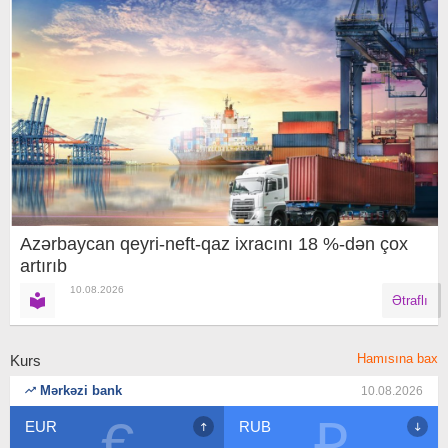
Azərbaycan qeyri-neft-qaz ixracını 18 %-dən çox
artırıb
10.08.2026
Ətraflı
Hamısına bax
Kurs
Mərkəzi bank
10.08.2026
€
₽
EUR
RUB