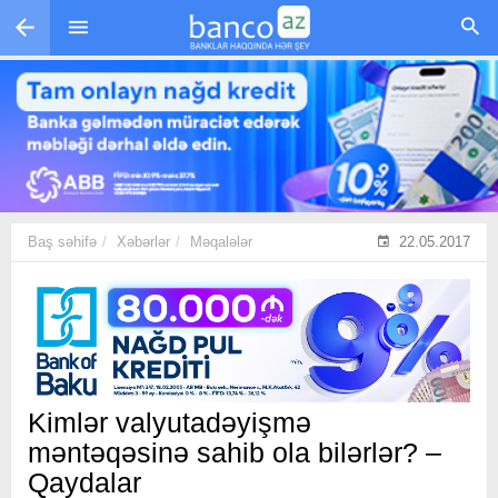
Skip to main content
Baş səhifə
Xəbərlər
Məqalələr
22.05.2017
Kimlər valyutadəyişmə
məntəqəsinə sahib ola bilərlər? –
Qaydalar