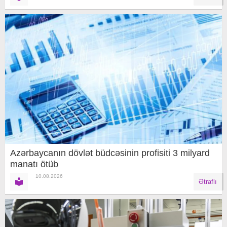
Azərbaycanın dövlət büdcəsinin profisiti 3 milyard
manatı ötüb
10.08.2026
Ətraflı