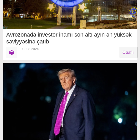
Avrozonada investor inamı son altı ayın ən yüksək
səviyyəsinə çatıb
10.08.2026
Ətraflı