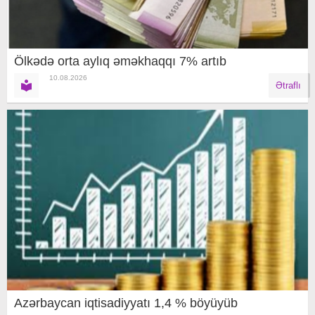
Ölkədə orta aylıq əməkhaqqı 7% artıb
10.08.2026
Ətraflı
Azərbaycan iqtisadiyyatı 1,4 % böyüyüb