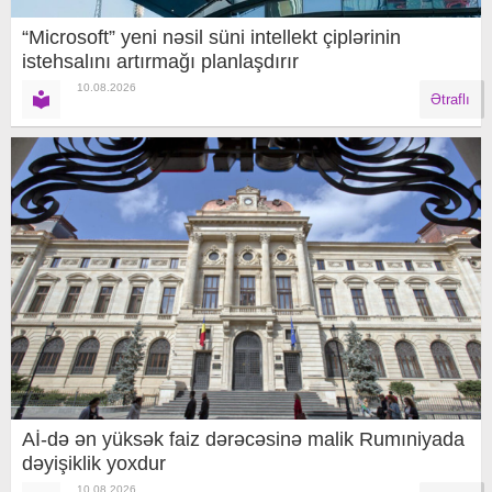
“Microsoft” yeni nəsil süni intellekt çiplərinin
istehsalını artırmağı planlaşdırır
10.08.2026
Ətraflı
Aİ-də ən yüksək faiz dərəcəsinə malik Rumıniyada
dəyişiklik yoxdur
10.08.2026