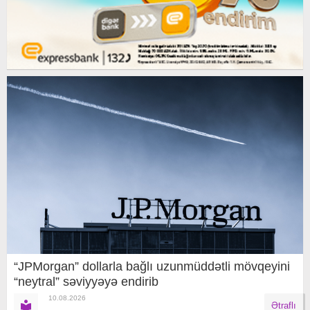
“JPMorgan” dollarla bağlı uzunmüddətli mövqeyini
“neytral” səviyyəyə endirib
10.08.2026
Ətraflı