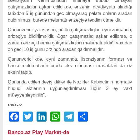
lisenziyanın verilməsindən imtinaya səbəb olmayan
çatışmazlıqlar aşkar edildikdə, ərizənin qeydiyyata alındığı
tarixdən 5 iş günündən gec olmayaraq palata onların aradan
qaldırılması barədə məlumatı ərizəçiyə təqdim etməlidir.
Qanunvericiliyə əsasən, bütün çatışmazlıqlar, eyni zamanda,
ərizəçiyə bildirilməlidir. Əgər çatışmazlıq aşkar edilərsə, o
zaman ərizəçi həmin çatışmazlıqları məlumatı aldığı vaxtdan
ən geci 10 iş günü ərzində aradan qaldırmalıdır.
Qanunvericilikdə, eyni zamanda, lisenziyanın forması və
hansı məlumatların orada əks olunması məsələləri də öz
əksini tapıb.
Qanunda edilən dəyişikliklər ilə Nazirlər Kabinetinin normativ
hüquqi aktlarının uyğunlaşdırılması üçün 3 ay vaxt
müəyyənləşdirilib”.
oxu.az
Facebook
Twitter
LinkedIn
WhatsApp
Telegram
Share
Banco.az Play Market-də