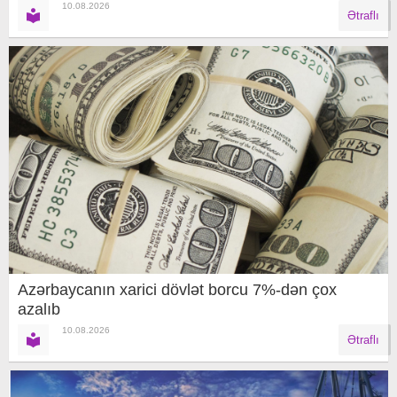
10.08.2026
Ətraflı
Azərbaycanın xarici dövlət borcu 7%-dən çox
azalıb
10.08.2026
Ətraflı