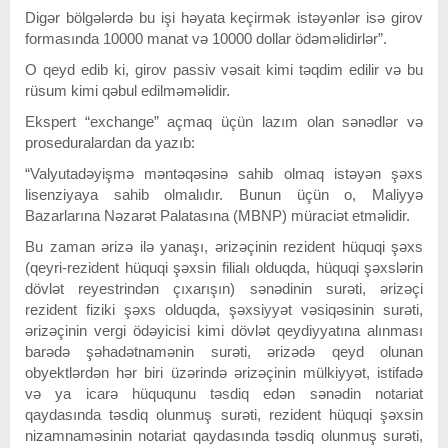
Digər bölgələrdə bu işi həyata keçirmək istəyənlər isə girov
formasında 10000 manat və 10000 dollar ödəməlidirlər”.
O qeyd edib ki, girov passiv vəsait kimi təqdim edilir və bu
rüsum kimi qəbul edilməməlidir.
Ekspert “exchange” açmaq üçün lazım olan sənədlər və
proseduralardan da yazıb:
“Valyutadəyişmə məntəqəsinə sahib olmaq istəyən şəxs
lisenziyaya sahib olmalıdır. Bunun üçün o, Maliyyə
Bazarlarına Nəzarət Palatasına (MBNP) müraciət etməlidir.
Bu zaman ərizə ilə yanaşı, ərizəçinin rezident hüquqi şəxs
(qeyri-rezident hüquqi şəxsin filialı olduqda, hüquqi şəxslərin
dövlət reyestrindən çıxarışın) sənədinin surəti, ərizəçi
rezident fiziki şəxs olduqda, şəxsiyyət vəsiqəsinin surəti,
ərizəçinin vergi ödəyicisi kimi dövlət qeydiyyatına alınması
barədə şəhadətnamənin surəti, ərizədə qeyd olunan
obyektlərdən hər biri üzərində ərizəçinin mülkiyyət, istifadə
və ya icarə hüququnu təsdiq edən sənədin notariat
qaydasında təsdiq olunmuş surəti, rezident hüquqi şəxsin
nizamnaməsinin notariat qaydasında təsdiq olunmuş surəti,