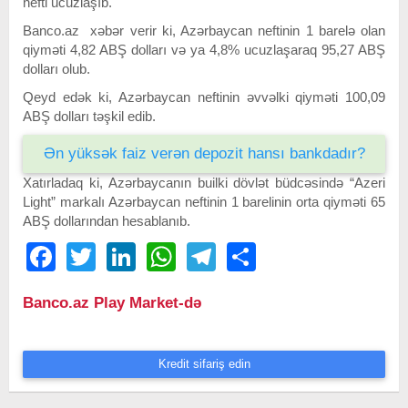
nefti ucuzlaşıb.
Banco.az xəbər verir ki, Azərbaycan neftinin 1 barelə olan
qiyməti 4,82 ABŞ dolları və ya 4,8% ucuzlaşaraq 95,27 ABŞ
dolları olub.
Qeyd edək ki, Azərbaycan neftinin əvvəlki qiyməti 100,09
ABŞ dolları təşkil edib.
Ən yüksək faiz verən depozit hansı bankdadır?
Xatırladaq ki, Azərbaycanın builki dövlət büdcəsində “Azeri
Light” markalı Azərbaycan neftinin 1 barelinin orta qiyməti 65
ABŞ dollarından hesablanıb.
Facebook
Twitter
LinkedIn
WhatsApp
Telegram
Share
Banco.az Play Market-də
Kredit sifariş edin