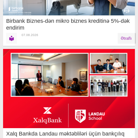
Birbank Biznes-dən mikro biznes kreditinə 5%-dək
endirim
07.08.2026
Ətraflı
Xalq Bankda Landau məktəbliləri üçün bankçılıq