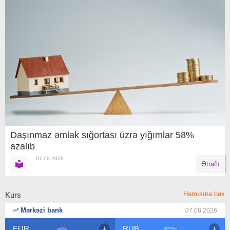
Daşınmaz əmlak sığortası üzrə yığımlar 58%
azalıb
07.08.2026
Ətraflı
Hamısına bax
Kurs
Mərkəzi bank
07.08.2026
RUB
USD