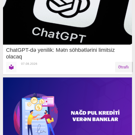
ChatGPT-də yenilik: Mətn söhbətlərini limitsiz
olacaq
07.08.2026
Ətraflı