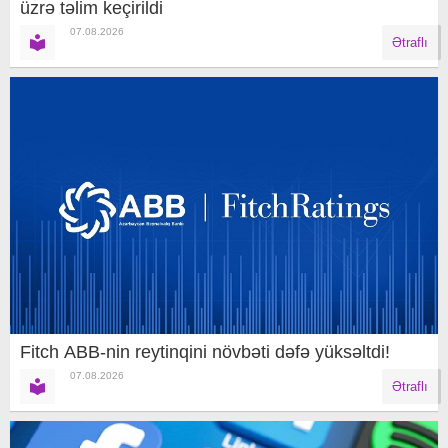
üzrə təlim keçirildi
07.08.2026
Ətraflı
Fitch ABB-nin reytinqini növbəti dəfə yüksəltdi!
07.08.2026
Ətraflı