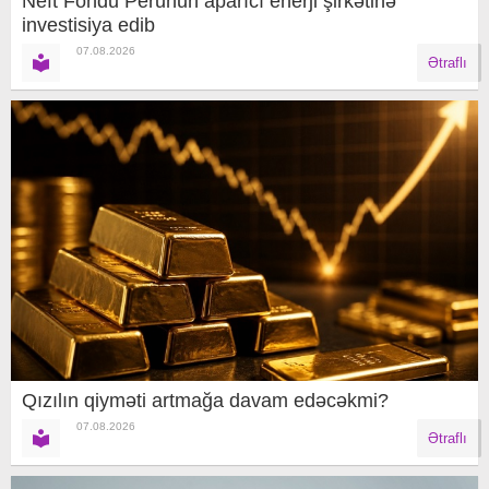
Neft Fondu Perunun aparıcı enerji şirkətinə
investisiya edib
07.08.2026
Ətraflı
Qızılın qiyməti artmağa davam edəcəkmi?
07.08.2026
Ətraflı