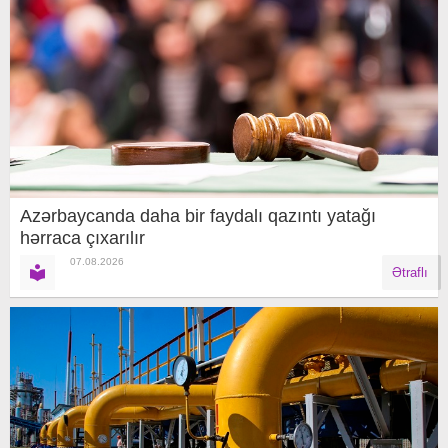
Azərbaycanda daha bir faydalı qazıntı yatağı
hərraca çıxarılır
07.08.2026
Ətraflı