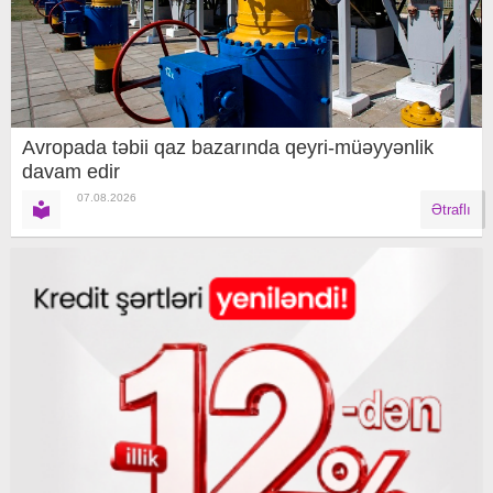
Avropada təbii qaz bazarında qeyri-müəyyənlik
davam edir
07.08.2026
Ətraflı