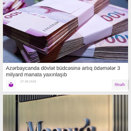
Azərbaycanda dövlət büdcəsinə artıq ödəmələr 3
milyard manata yaxınlaşıb
07.08.2026
Ətraflı