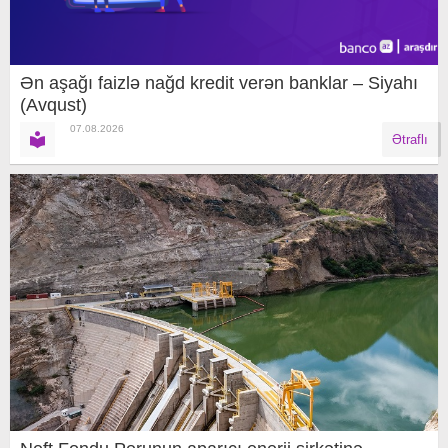
Ən aşağı faizlə nağd kredit verən banklar – Siyahı
(Avqust)
07.08.2026
Ətraflı