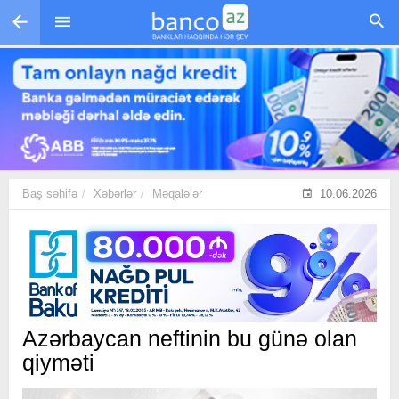
Skip to main content
Baş səhifə
Xəbərlər
Məqalələr
10.06.2026
Azərbaycan neftinin bu günə olan
qiyməti