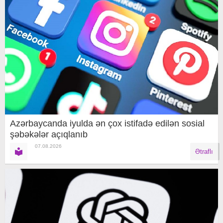
Azərbaycanda iyulda ən çox istifadə edilən sosial
şəbəkələr açıqlanıb
07.08.2026
Ətraflı