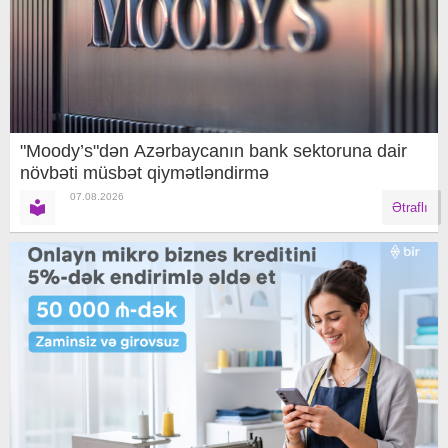
"Moody’s"dən Azərbaycanın bank sektoruna dair
növbəti müsbət qiymətləndirmə
07.08.2026
Ətraflı