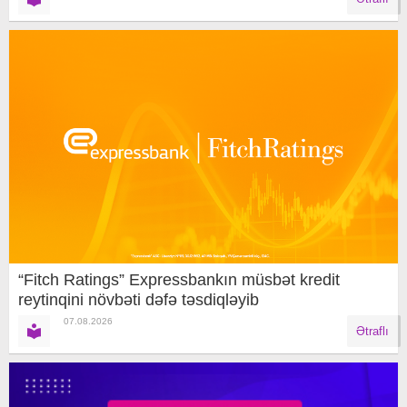
“Fitch Ratings” Expressbankın müsbət kredit
reytinqini növbəti dəfə təsdiqləyib
07.08.2026
Ətraflı