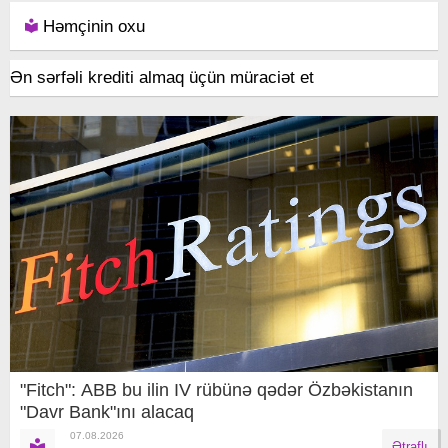
Həmçinin oxu
Ən sərfəli krediti almaq üçün müraciət et
"Fitch": ABB bu ilin IV rübünə qədər Özbəkistanın
"Davr Bank"ını alacaq
07.08.2026
Ətraflı