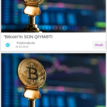
“Bitcoin”in SON QİYMƏTİ
Kriptovalyuta
Ətraflı
26.02.2019