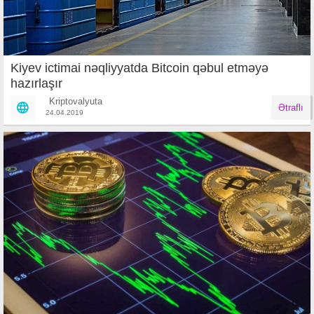
Kiyev ictimai nəqliyyatda Bitcoin qəbul etməyə
hazırlaşır
Kriptovalyuta
Ətraflı
24.04.2019