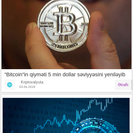
"Bitcoin"in qiyməti 5 min dollar səviyyəsini yeniləyib
Kriptovalyuta
Ətraflı
03.04.2019