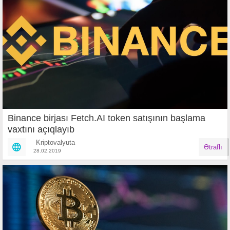
Binance birjası Fetch.AI token satışının başlama
vaxtını açıqlayıb
Kriptovalyuta
Ətraflı
28.02.2019