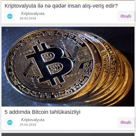
Kriptovalyuta ilə nə qədər insan alış-veriş edir?
Kriptovalyuta
Ətraflı
26.04.2019
5 addımda Bitcoin təhlükəsizliyi
Kriptovalyuta
Ətraflı
25.04.2019