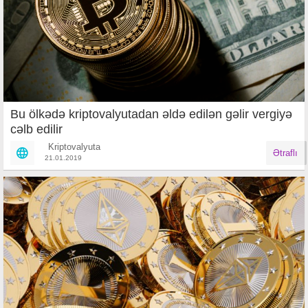
Bu ölkədə kriptovalyutadan əldə edilən gəlir vergiyə
cəlb edilir
Kriptovalyuta
Ətraflı
21.01.2019