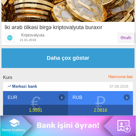
İki ərəb ölkəsi birgə kriptovalyuta buraxır
Kriptovalyuta
Ətraflı
21.01.2019
Səhifələr
Daha çox göstər
Hamısına bax
Kurs
Mərkəzi bank
07.08.2026
€
₽
EUR
RUB
1.9591
2.0816