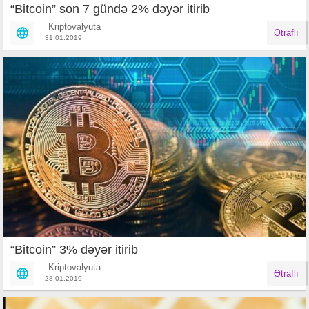
“Bitcoin” son 7 gündə 2% dəyər itirib
Kriptovalyuta
Ətraflı
31.01.2019
“Bitcoin” 3% dəyər itirib
Kriptovalyuta
Ətraflı
28.01.2019