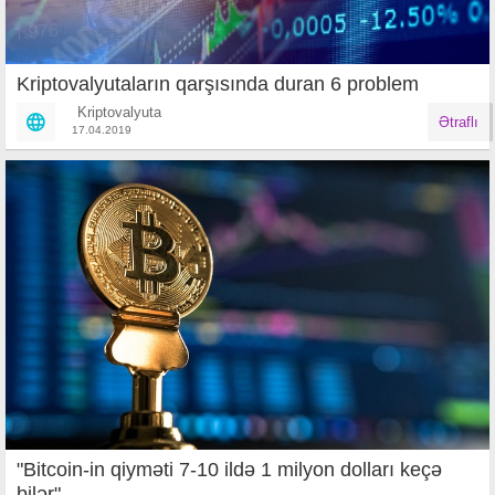
Kriptovalyutaların qarşısında duran 6 problem
Kriptovalyuta
Ətraflı
17.04.2019
"Bitcoin-in qiyməti 7-10 ildə 1 milyon dolları keçə
bilər"