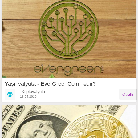
Yaşıl valyuta - EverGreenCoin nədir?
Kriptovalyuta
Ətraflı
18.04.2019