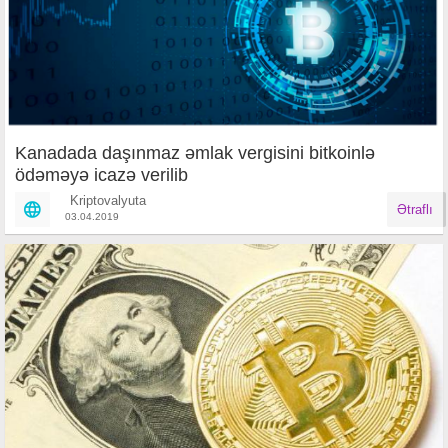
Kanadada daşınmaz əmlak vergisini bitkoinlə
ödəməyə icazə verilib
Kriptovalyuta
Ətraflı
03.04.2019