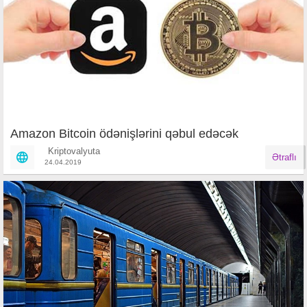
Amazon Bitcoin ödənişlərini qəbul edəcək
Kriptovalyuta
Ətraflı
24.04.2019