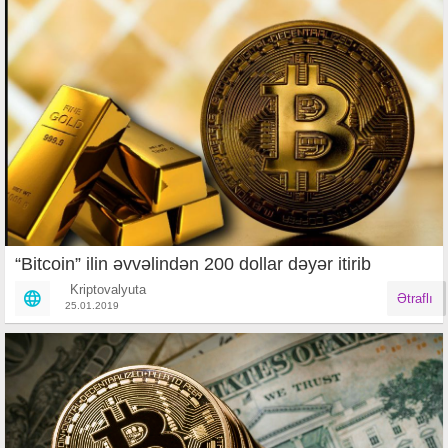
“Bitcoin” ilin əvvəlindən 200 dollar dəyər itirib
Kriptovalyuta
Ətraflı
25.01.2019