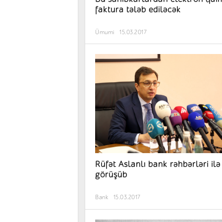
faktura tələb ediləcək
Ümumi
15.03.2017
Rüfət Aslanlı bank rəhbərləri ilə
görüşüb
Bank
15.03.2017