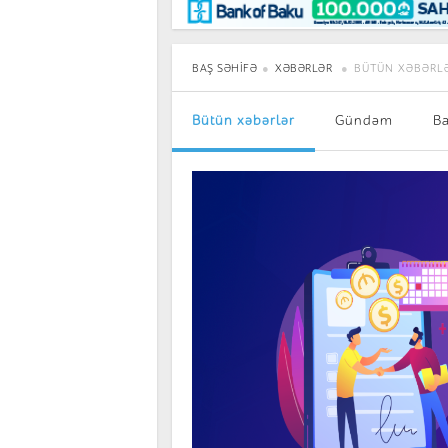
Maraqlı
BancoTV
Müsahibə
BAŞ SƏHIFƏ
XƏBƏRLƏR
BÜTÜN XƏBƏRL
Bütün xəbərlər
Gündəm
B