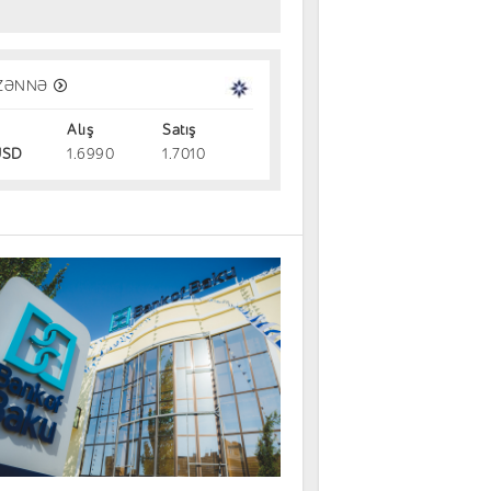
vestisiya alətləri: Gəlir, risk və likvi
ZƏNNƏ
Alış
Satış
dırmalar
31.07.2026
SD
1.6990
1.7010