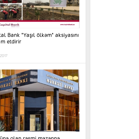
tal Bank "Yaşıl ölkəm" aksiyasını
m etdirir
.2017
ünə olan rəsmi məzənnə