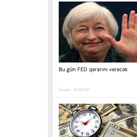
Bu gün FED qərarını verəcək
Ümumi
15.03.2017