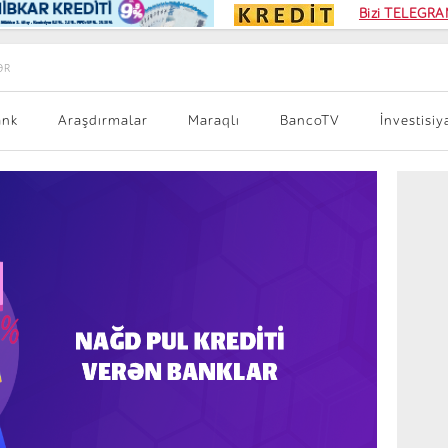
Kampa
Bizi TELEGRAM
Kart si
ƏR
ank
Araşdırmalar
Maraqlı
BancoTV
İnvestisiy