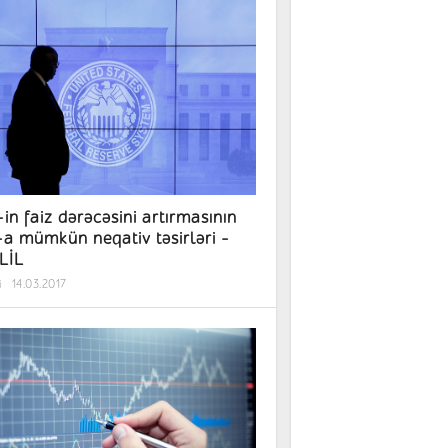
in faiz dərəcəsini artırmasının
a mümkün neqativ təsirləri -
LİL
i
14.03.2017