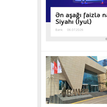
ən banklar –
Manat əmanəti h
sərfəlidir? – Fai
Bank
05.08.2026