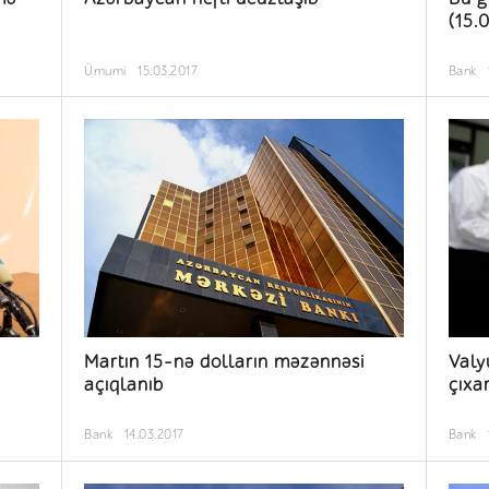
(15.
Ümumi
15.03.2017
Bank
Martın 15-nə dolların məzənnəsi
Valy
açıqlanıb
çıxar
Bank
14.03.2017
Bank