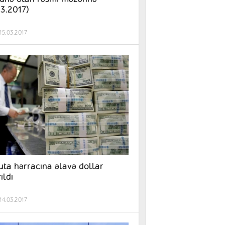
03.2017)
15.03.2017
uta hərracına əlavə dollar
ıldı
14.03.2017