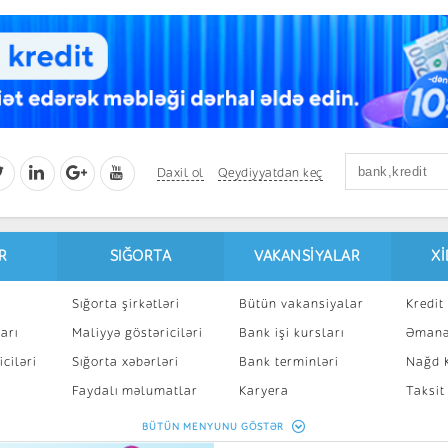
Daxil ol
Qeydiyyatdan keç
R
SIĞORTA
VAKANSIYALAR
X
Sığorta şirkətləri
Bütün vakansiyalar
Kredit 
arı
Maliyyə göstəriciləri
Bank işi kursları
Əmanə
ciləri
Sığorta xəbərləri
Bank terminləri
Nağd K
8
Faydalı məlumatlar
Karyera
Taksit
Sığorta kalkulyatoru
Peşakar inkişaf
İpotek
BÜTÜN MENYUNU GÖSTƏR