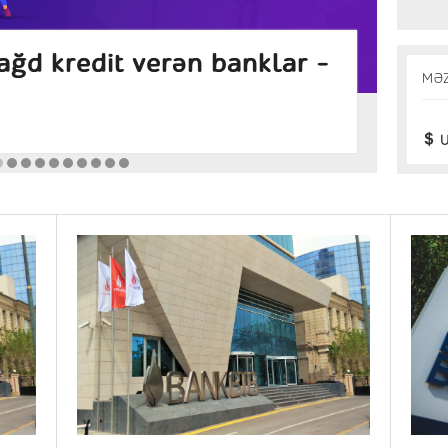
ansı banklarda daha
İn
MƏ
zlər (Avqust 2026)
Araş
U