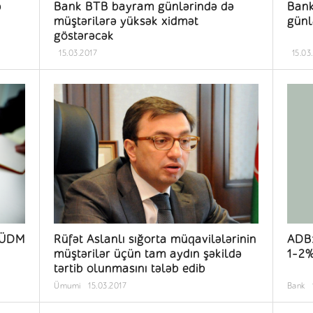
ə
Bank BTB bayram günlərində də
Bank
müştərilərə yüksək xidmət
günlə
göstərəcək
15.03.2017
15.03
a ÜDM
Rüfət Aslanlı sığorta müqavilələrinin
ADB:
müştərilər üçün tam aydın şəkildə
1-2%
tərtib olunmasını tələb edib
Ümumi
15.03.2017
Bank