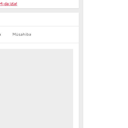
niyalar
-da izlə!
farişi
a
Müsahibə