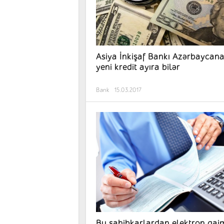
Asiya İnkişaf Bankı Azərbaycan
yeni kredit ayıra bilər
Bank
15.03.2017
Bu sahibkarlardan elektron qai