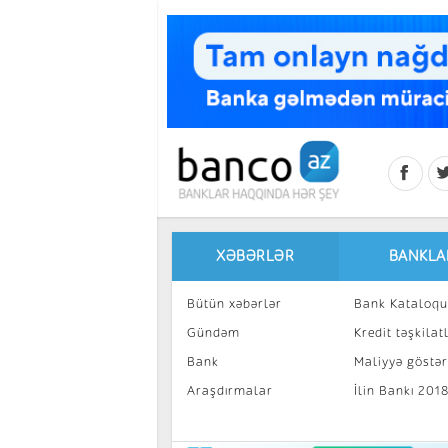
Skip to main content
XƏBƏRLƏR
BANKLA
Bütün xəbərlər
Bank Kataloqu
Gündəm
Kredit təşkilatl
Bank
Maliyyə göstəri
Araşdırmalar
İlin Bankı 201
İnvestisiya