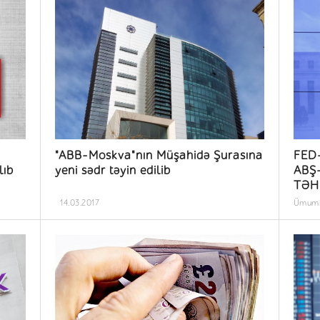
"ABB-Moskva"nın Müşahidə Şurasına
FED-
lıb
yeni sədr təyin edilib
ABŞ-
TƏH
14.03.2017
Ümum