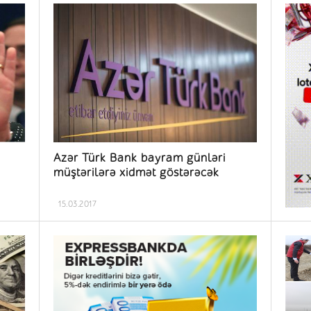
Azər Türk Bank bayram günləri
müştərilərə xidmət göstərəcək
15.03.2017