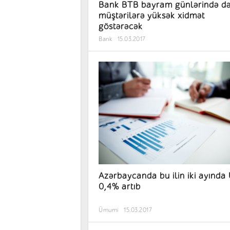
Bank BTB bayram günlərində d
müştərilərə yüksək xidmət
göstərəcək
Bank
15.03.2017
Azərbaycanda bu ilin iki ayınd
0,4% artıb
Ümumi
15.03.2017