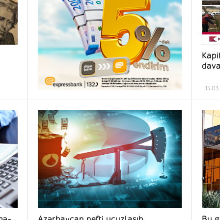
a
Kapi
dava
15.03
mə-
Azərbaycan nefti ucuzlaşıb
Bu g