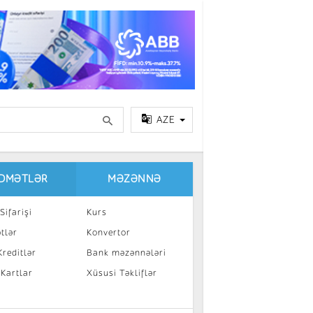
AZE
IDMƏTLƏR
MƏZƏNNƏ
Sifarişi
Kurs
tlər
Konvertor
reditlər
Bank məzənnələri
 Kartlar
Xüsusi Təkliflər
a