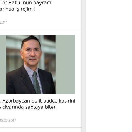
 of Baku-nun bayram
rində iş rejimi!
.2017
 Azərbaycan bu il büdcə kəsirini
 civarında saxlaya bilər
15.03.2017