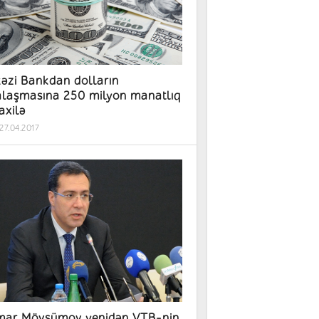
əzi Bankdan dolların
laşmasına 250 milyon manatlıq
xilə
27.04.2017
ar Mövsümov yenidən VTB-nin