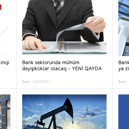
kinqi
Bank sektorunda mühüm
Bank
dəyişikliklər olacaq – YENİ QAYDA
ya z
Bank
27.04.2017
Bank