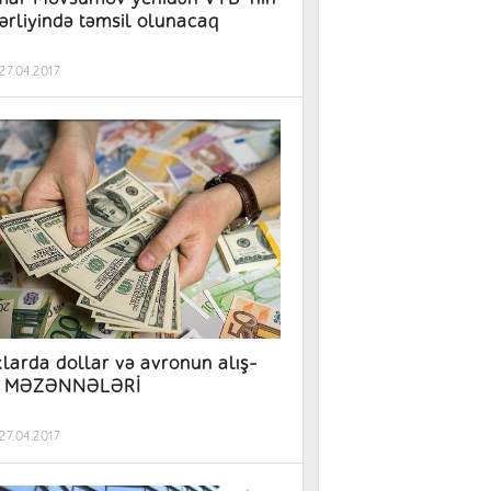
ərliyində təmsil olunacaq
27.04.2017
larda dollar və avronun alış-
ış MƏZƏNNƏLƏRİ
27.04.2017