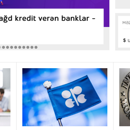
ansı banklarda daha
İn
MƏ
zlər (Avqust 2026)
Araş
U