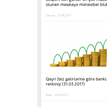
olunan məsələyə münasibət bild
Ümumi
27.04.2017
Qeyri faiz gəlirlərinə görə bankl
renkinqi (31.03.2017)
Bank
27.04.2017