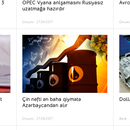
 3
OPEC Vyana anlşamasını Rusiyasız
Avro
uzatmağa hazırdır
Ümumi
27.04.2017
Ümum
t
Çin nefti ən baha qiymətə
Doll
Azərbaycandan alır
Ümumi
27.04.2017
Bank