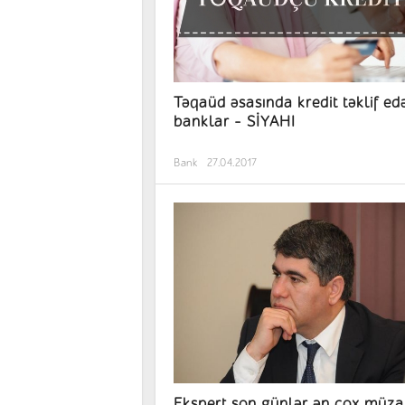
Təqaüd əsasında kredit təklif ed
banklar - SİYAHI
Bank
27.04.2017
Ekspert son günlər ən çox müza