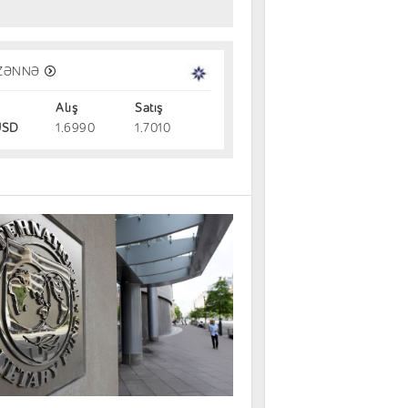
vestisiya alətləri: Gəlir, risk və likvi
ZƏNNƏ
Alış
Satış
dırmalar
31.07.2026
SD
1.6990
1.7010