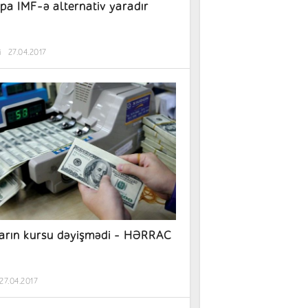
pa IMF-ə alternativ yaradır
i
27.04.2017
arın kursu dəyişmədi - HƏRRAC
27.04.2017