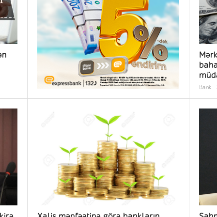
ən
Mərk
baha
müda
Bank
kirə
Xalis mənfəətinə görə bankların
Şahm