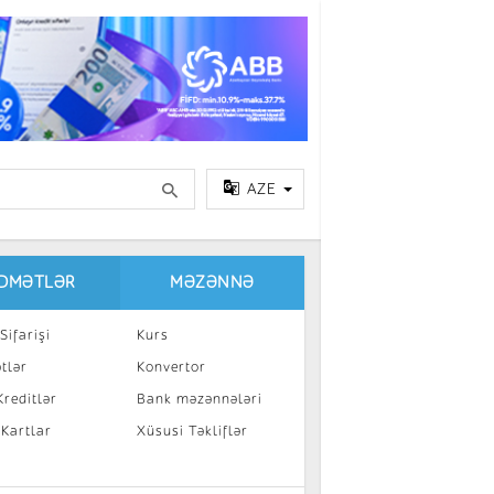
AZE
IDMƏTLƏR
MƏZƏNNƏ
Sifarişi
Kurs
tlər
Konvertor
reditlər
Bank məzənnələri
 Kartlar
Xüsusi Təkliflər
a