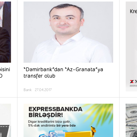
sini
“Dəmirbank”dan “Az-Granata”ya
TO
transfer olub
Bank
27.04.2017