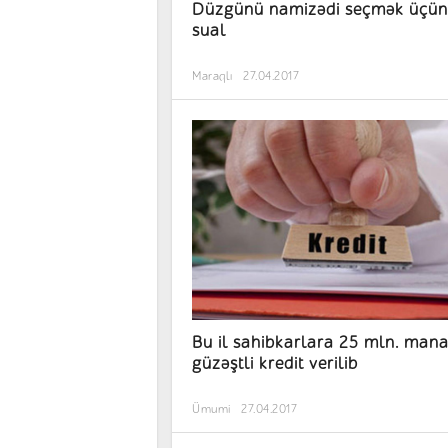
Düzgünü namizədi seçmək üçün
sual
Maraqlı
27.04.2017
Bu il sahibkarlara 25 mln. mana
güzəştli kredit verilib
Ümumi
27.04.2017