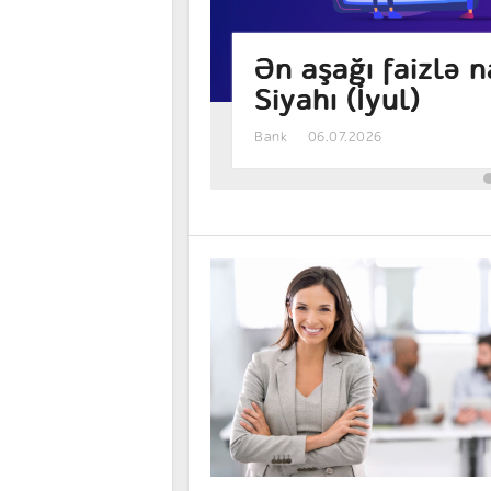
ən banklar –
Manat əmanəti h
sərfəlidir? – Fai
Bank
05.08.2026