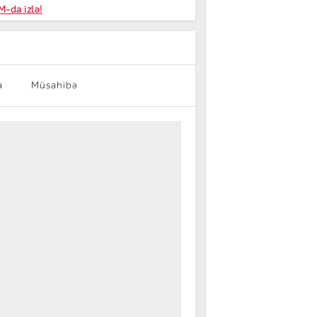
niyalar
-da izlə!
farişi
a
Müsahibə