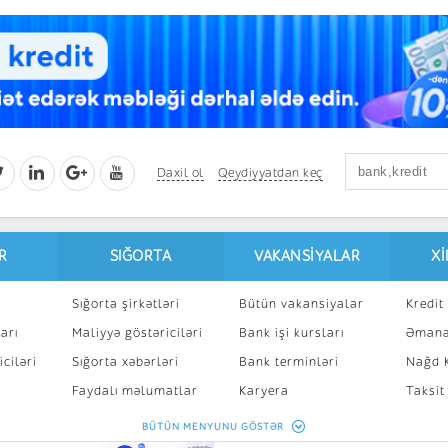
Daxil ol
Qeydiyyatdan keç
R
SIĞORTA
VAKANSIYALAR
X
Sığorta şirkətləri
Bütün vakansiyalar
Kredit 
arı
Maliyyə göstəriciləri
Bank işi kursları
Əmanə
ciləri
Sığorta xəbərləri
Bank terminləri
Nağd K
8
Faydalı məlumatlar
Karyera
Taksit
Sığorta kalkulyatoru
Peşakar inkişaf
İpotek
BÜTÜN MENYUNU GÖSTƏR