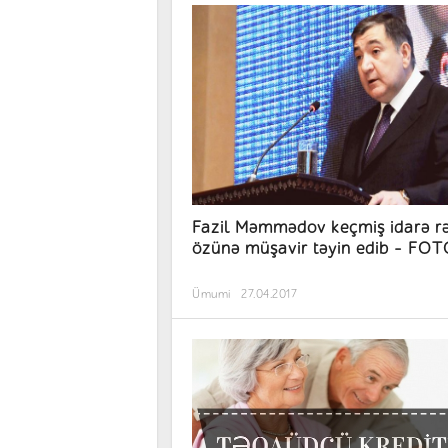
Fazil Məmmədov keçmiş idarə rəi
özünə müşavir təyin edib - FO
Ümumi
27.04.2017