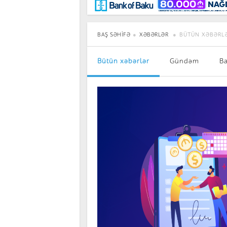
Maraqlı
BancoTV
Müsahibə
BAŞ SƏHIFƏ
XƏBƏRLƏR
BÜTÜN XƏBƏRL
Bütün xəbərlər
Gündəm
B