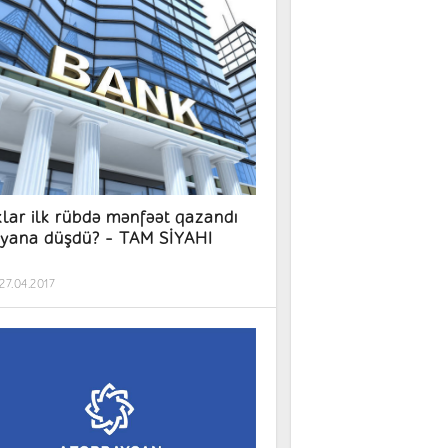
lar ilk rübdə mənfəət qazandı
iyana düşdü? - TAM SİYAHI
27.04.2017