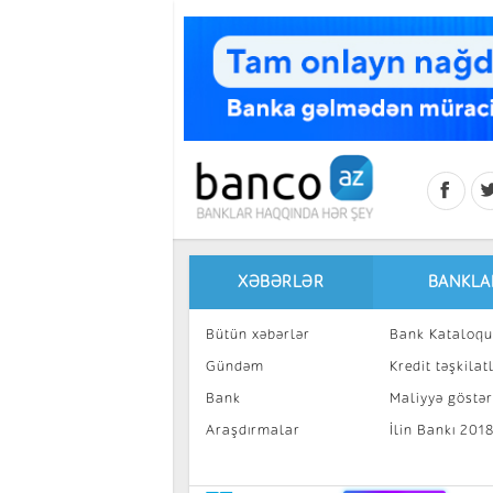
Skip to main content
XƏBƏRLƏR
BANKLA
Bütün xəbərlər
Bank Kataloqu
Gündəm
Kredit təşkilatl
Bank
Maliyyə göstəri
Araşdırmalar
İlin Bankı 201
İnvestisiya