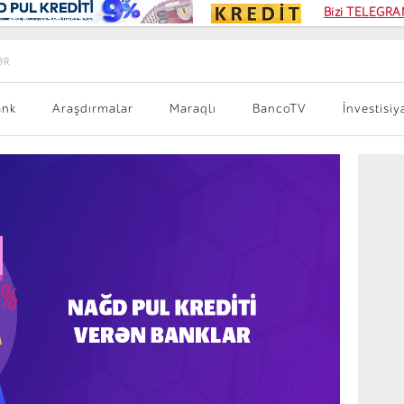
Kampa
Bizi TELEGRAM
Kart si
ƏR
ank
Araşdırmalar
Maraqlı
BancoTV
İnvestisiy