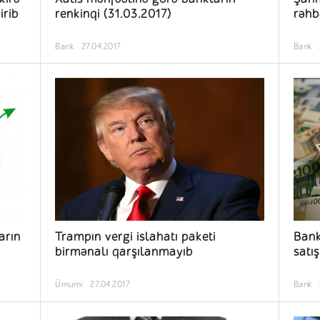
irib
renkinqi (31.03.2017)
rəhb
Bank
27.04.2017
Bank
arın
Trampın vergi islahatı paketi
Bank
birmənalı qarşılanmayıb
sat
Ümumi
27.04.2017
Bank