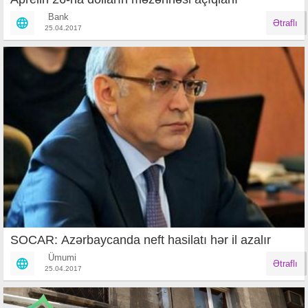
Bank
Ətraflı
25.04.2017
SOCAR: Azərbaycanda neft hasilatı hər il azalır
Ümumi
Ətraflı
25.04.2017