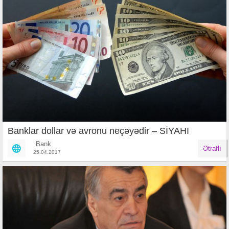
Banklar dollar və avronu neçəyədir – SİYAHI
Bank
Ətraflı
25.04.2017