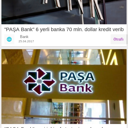
"PAŞA Bank" 6 yerli banka 70 mln. dollar kredit verib
Bank
Ətraflı
25.04.2017