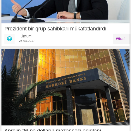
Prezident bir qrup sahibkarı mükafatlandırdı
Ümumi
Ətraflı
25.04.2017
Aprelin 26-na dolların məzənnəsi açıqlanı