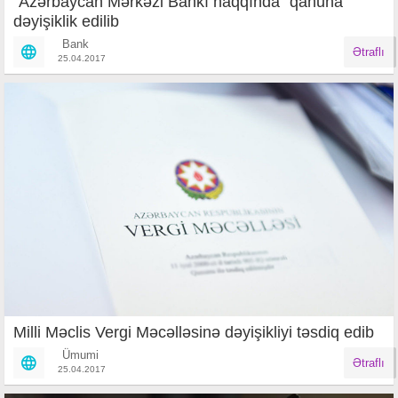
"Azərbaycan Mərkəzi Bankı haqqında" qanuna
dəyişiklik edilib
Bank
Ətraflı
25.04.2017
Milli Məclis Vergi Məcəlləsinə dəyişikliyi təsdiq edib
Ümumi
Ətraflı
25.04.2017