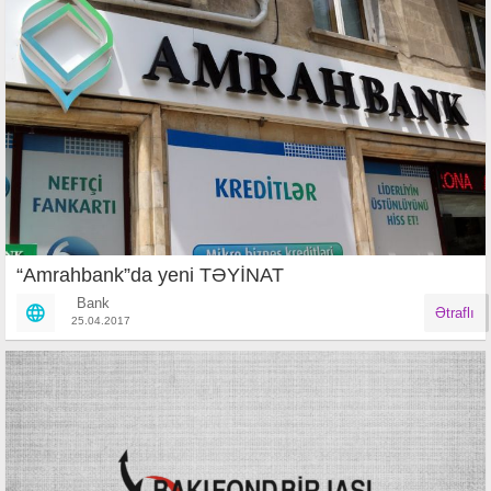
“Amrahbank”da yeni TƏYİNAT
Bank
Ətraflı
25.04.2017