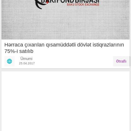
Hərraca çıxarılan qısamüddətli dövlət istiqrazlarının
75%-i satılıb
Ümumi
Ətraflı
25.04.2017