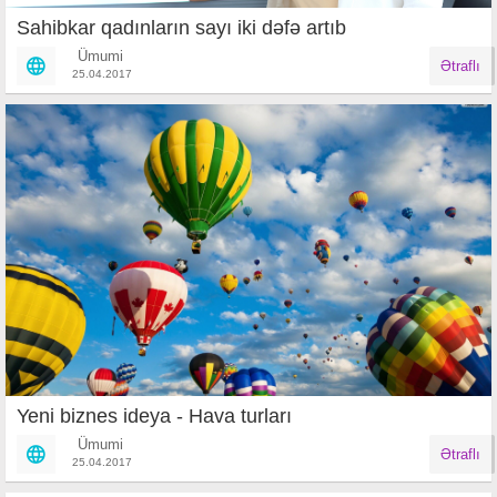
Sahibkar qadınların sayı iki dəfə artıb
Ümumi
Ətraflı
25.04.2017
Yeni biznes ideya - Hava turları
Ümumi
Ətraflı
25.04.2017