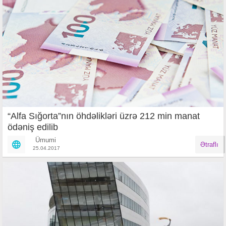
“Alfa Sığorta”nın öhdəlikləri üzrə 212 min manat
ödəniş edilib
Ümumi
Ətraflı
25.04.2017