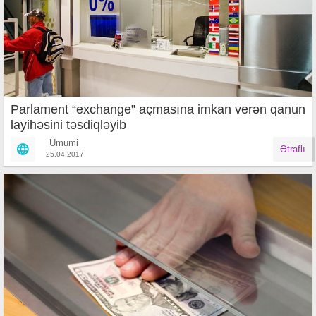
Parlament “exchange” açmasına imkan verən qanun
layihəsini təsdiqləyib
Ümumi
Ətraflı
25.04.2017