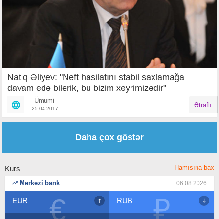
Natiq Əliyev: "Neft hasilatını stabil saxlamağa
davam edə bilərik, bu bizim xeyrimizədir"
Ümumi
Ətraflı
25.04.2017
Səhifələr
Daha çox göstər
Hamısına bax
Kurs
Mərkəzi bank
06.08.2026
€
₽
EUR
RUB