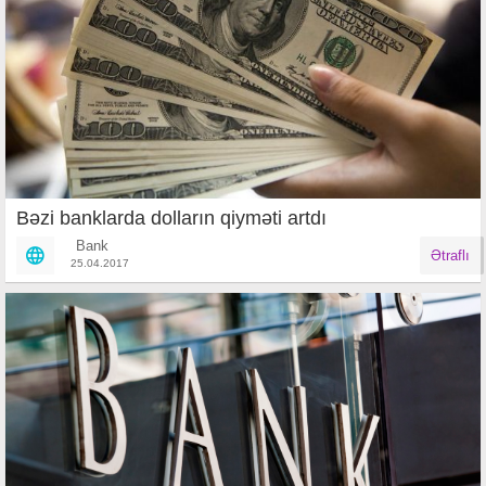
Bəzi banklarda dolların qiyməti artdı
Bank
Ətraflı
25.04.2017