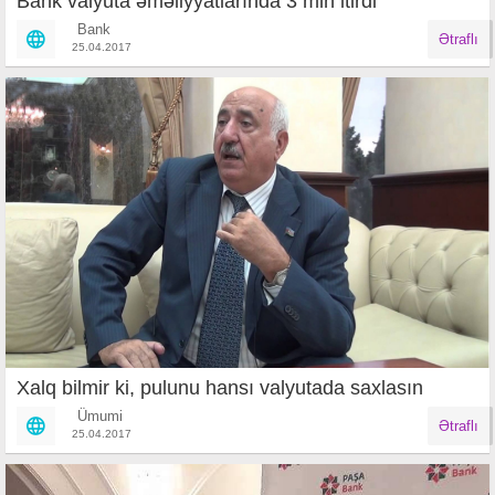
Bank valyuta əməliyyatlarında 3 mln itirdi
Bank
Ətraflı
25.04.2017
Xalq bilmir ki, pulunu hansı valyutada saxlasın
Ümumi
Ətraflı
25.04.2017