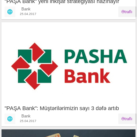
"PAŞA Bank" yeni inkişaf strategiyası hazırlayır
Bank
Ətraflı
25.04.2017
"PAŞA Bank": Müştərilərimizin sayı 3 dəfə artıb
Bank
Ətraflı
25.04.2017