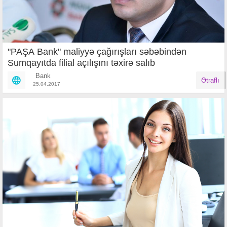
"PAŞA Bank" maliyyə çağırışları səbəbindən
Sumqayıtda filial açılışını təxirə salıb
Bank
Ətraflı
25.04.2017