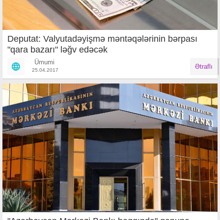
Deputat: Valyutadəyişmə məntəqələrinin bərpası
"qara bazarı" ləğv edəcək
Ümumi
Ətraflı
25.04.2017