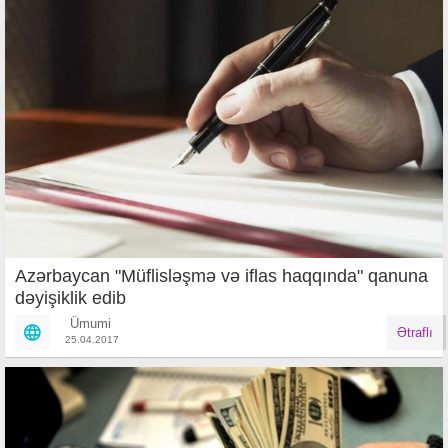
Azərbaycan "Müflisləşmə və iflas haqqında" qanuna
dəyişiklik edib
Ümumi
Ətraflı
25.04.2017