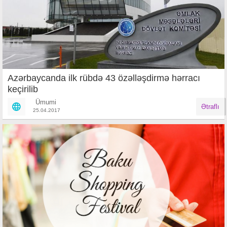
Azərbaycanda ilk rübdə 43 özəlləşdirmə hərracı
keçirilib
Ümumi
Ətraflı
25.04.2017