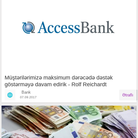
Müştərilərimizə maksimum dərəcədə dəstək
göstərməyə davam edirik - Rolf Reichardt
Bank
Ətraflı
07.09.2017