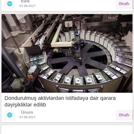
Bank
Ətraflı
07.09.2017
Dondurulmuş aktivlərdən istifadəyə dair qərara
dəyişikliklər edilib
Ümumi
Ətraflı
07.09.2017