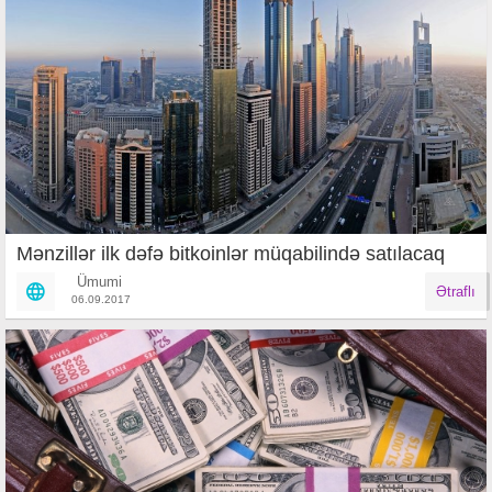
Mənzillər ilk dəfə bitkoinlər müqabilində satılacaq
Ümumi
Ətraflı
06.09.2017