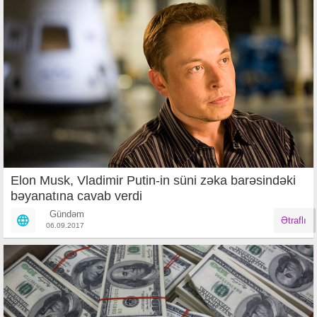
Elon Musk, Vladimir Putin-in süni zəka barəsindəki
bəyanatına cavab verdi
Gündəm
Ətraflı
06.09.2017