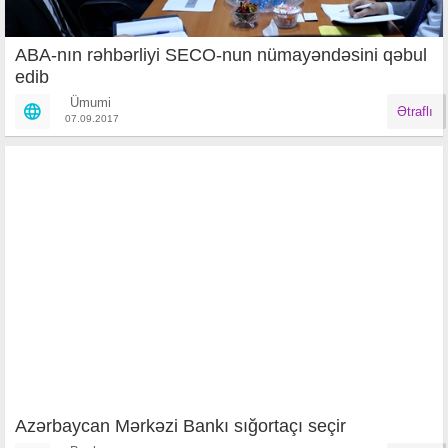
ABA-nın rəhbərliyi SECO-nun nümayəndəsini qəbul
edib
Ümumi
Ətraflı
07.09.2017
Azərbaycan Mərkəzi Bankı sığortaçı seçir