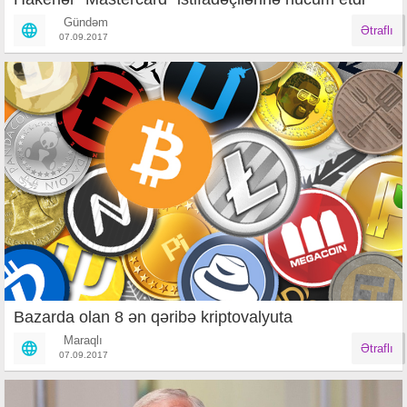
Gündəm
Ətraflı
07.09.2017
Bazarda olan 8 ən qəribə kriptovalyuta
Maraqlı
Ətraflı
07.09.2017