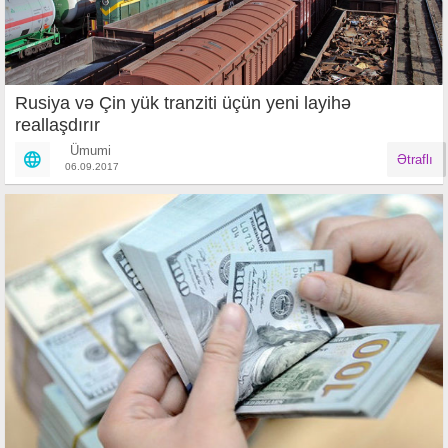
Rusiya və Çin yük tranziti üçün yeni layihə
reallaşdırır
Ümumi
Ətraflı
06.09.2017