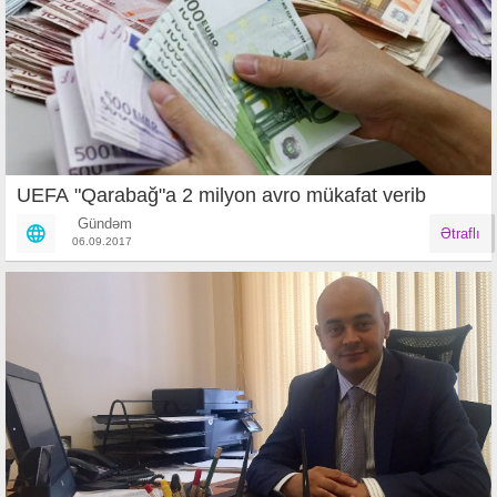
UEFA "Qarabağ"a 2 milyon avro mükafat verib
Gündəm
Ətraflı
06.09.2017