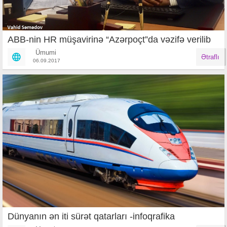
ABB-nin HR müşavirinə “Azərpoçt”da vəzifə verilib
Ümumi
Ətraflı
06.09.2017
Dünyanın ən iti sürət qatarları -infoqrafika