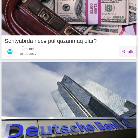
Sentyabrda necə pul qazanmaq olar?
Ümumi
Ətraflı
06.09.2017