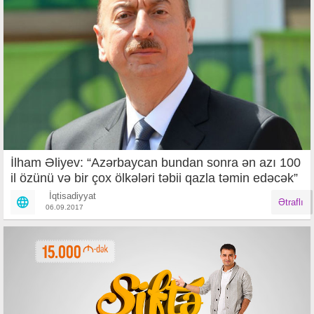
İlham Əliyev: “Azərbaycan bundan sonra ən azı 100
il özünü və bir çox ölkələri təbii qazla təmin edəcək”
İqtisadiyyat
Ətraflı
06.09.2017