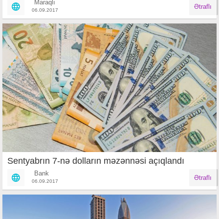
Maraqlı
Ətraflı
06.09.2017
Sentyabrın 7-nə dolların məzənnəsi açıqlandı
Bank
Ətraflı
06.09.2017