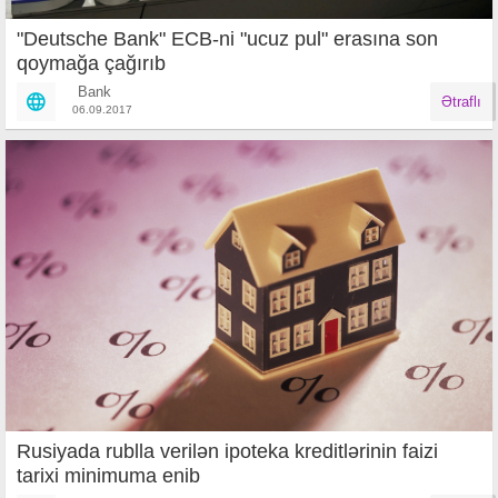
"Deutsche Bank" ECB-ni "ucuz pul" erasına son
qoymağa çağırıb
Bank
Ətraflı
06.09.2017
Rusiyada rublla verilən ipoteka kreditlərinin faizi
tarixi minimuma enib