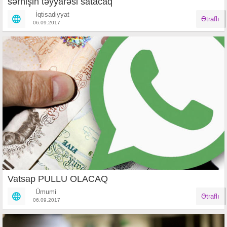
sərnişin təyyarəsi satacaq
İqtisadiyyat
Ətraflı
06.09.2017
Vatsap PULLU OLACAQ
Ümumi
Ətraflı
06.09.2017