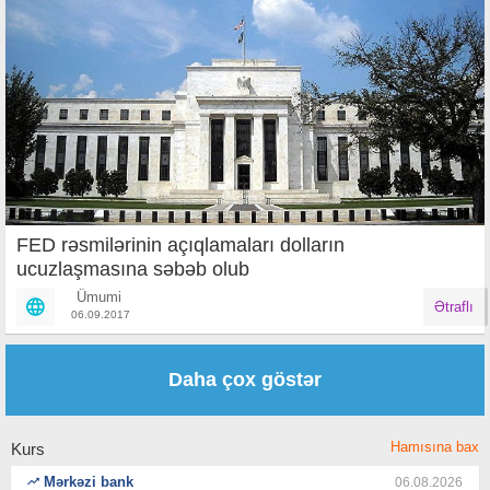
FED rəsmilərinin açıqlamaları dolların
ucuzlaşmasına səbəb olub
Ümumi
Ətraflı
06.09.2017
Səhifələr
Daha çox göstər
Hamısına bax
Kurs
Mərkəzi bank
06.08.2026