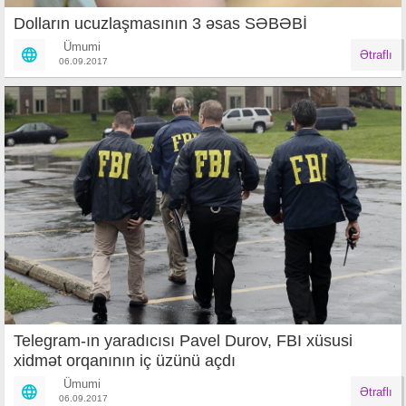
Dolların ucuzlaşmasının 3 əsas SƏBƏBİ
Ümumi
Ətraflı
06.09.2017
Telegram-ın yaradıcısı Pavel Durov, FBI xüsusi
xidmət orqanının iç üzünü açdı
Ümumi
Ətraflı
06.09.2017