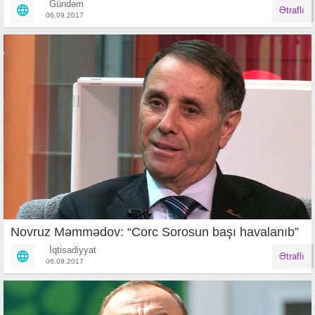
Gündəm
Ətraflı
06.09.2017
Novruz Məmmədov: “Corc Sorosun başı havalanıb”
İqtisadiyyat
Ətraflı
06.09.2017