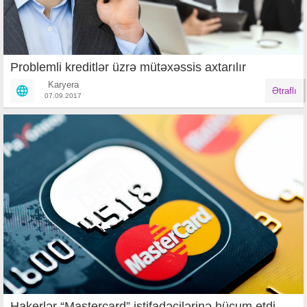
Problemli kreditlər üzrə mütəxəssis axtarılır
Karyera
Ətraflı
07.09.2017
Hakerlər “Mastercard” istifadəçilərinə hücum etdi