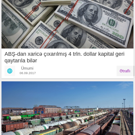
ABŞ-dan xaricə çıxarılmış 4 trln. dollar kapital geri
qaytarıla bilər
Ümumi
Ətraflı
06.09.2017