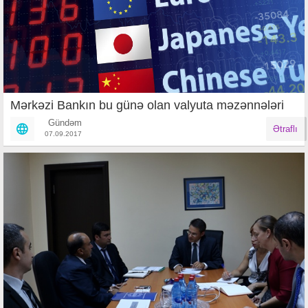
Mərkəzi Bankın bu günə olan valyuta məzənnələri
Gündəm
Ətraflı
07.09.2017