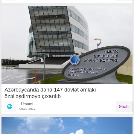
Azərbaycanda daha 147 dövlət əmlakı
özəlləşdirməyə çıxarılıb
Ümumi
Ətraflı
06.09.2017